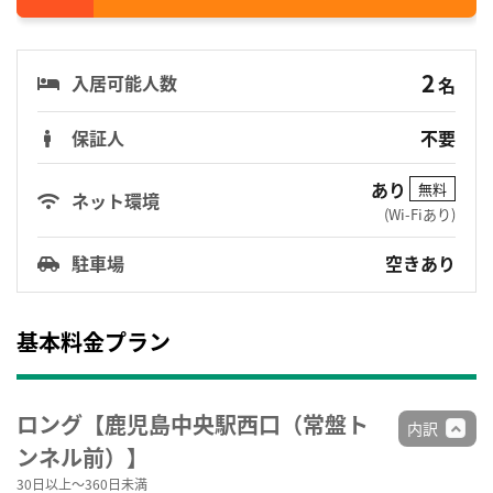
2
入居可能人数
名
保証人
不要
あり
無料
ネット環境
(Wi-Fiあり)
駐車場
空きあり
基本料金プラン
ロング【鹿児島中央駅西口（常盤ト
内訳
ンネル前）】
30日以上～360日未満