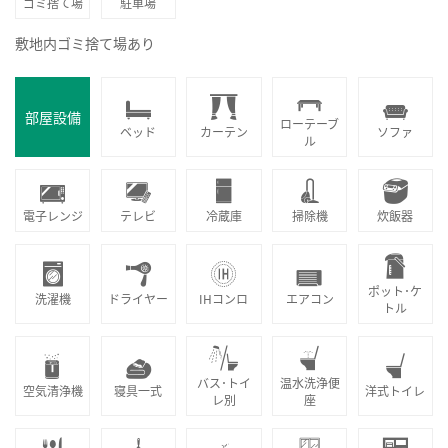
ゴミ捨て場
駐車場
敷地内ゴミ捨て場あり
部屋設備
ローテーブ
ベッド
カーテン
ソファ
ル
電子レンジ
テレビ
冷蔵庫
掃除機
炊飯器
ポット･ケ
洗濯機
ドライヤー
IHコンロ
エアコン
トル
バス･トイ
温水洗浄便
空気清浄機
寝具一式
洋式トイレ
レ別
座