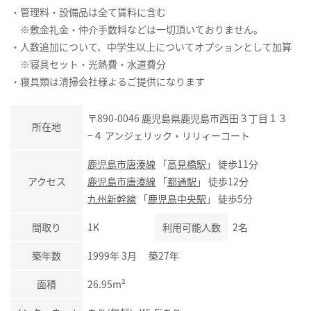
・管理料・設備品は全て賃料に含む
※敷金礼金・仲介手数料などは一切頂いておりません。
・人数追加について、中学生以上についてオプションとして加算
※寝具セット・光熱費・水道費分
・寝具類は清掃会社様よるご提供になります
〒890-0046 鹿児島県鹿児島市西田３丁目１３
所在地
−４ アンジェリック・リリィーコート
鹿児島市唐湊線
「
高見橋駅
」 徒歩11分
アクセス
鹿児島市唐湊線
「
都通駅
」 徒歩12分
九州新幹線
「
鹿児島中央駅
」 徒歩5分
間取り
1K
利用可能人数
2名
築年数
1999年 3月 築27年
面積
26.95m²