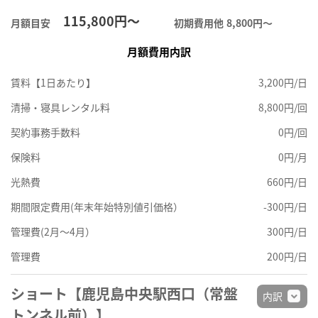
115,800円～
月額目安
初期費用他
8,800円〜
月額費用内訳
賃料【1日あたり】
3,200円/日
清掃・寝具レンタル料
8,800円/回
契約事務手数料
0円/回
保険料
0円/月
光熱費
660円/日
期間限定費用(年末年始特別値引価格）
-300円/日
管理費(2月～4月）
300円/日
管理費
200円/日
ショート【鹿児島中央駅西口（常盤
内訳
トンネル前）】