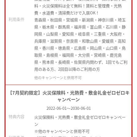
料・火災保険料は全て無料！賃料と管理費・光熱
費・水道費・清掃費だけで入居OK！
利用条件
青森県・秋田県・宮城県・新潟県・神奈川県・埼玉
県・栃木県・群馬県・福井県・富山県・石川県・静
岡県・山梨県・愛知県・岐阜県・三重県・大阪府・
兵庫県・滋賀県・奈良県・和歌山県・愛媛県・高知
県・香川県・徳島県・広島県・岡山県・山口県・鳥
取県・島根県・福岡県・大分県・宮崎県・鹿児島
県・熊本県・長崎県・佐賀県内問わず、1回でもご利
用のある方、2回目以降のご利用の方
他のキャンペーンと併用不可
【7月契約限定】火災保険料・光熱費・敷金礼金ゼロゼロキ
ャンペーン
2022-06-01
～
2030-06-01
特典内容
火災保険料・光熱費・敷金礼金ゼロゼロキャンペー
ン
※他のキャンペーンと併用不可