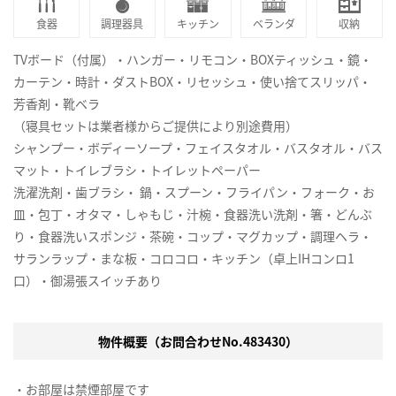
食器
調理器具
キッチン
ベランダ
収納
TVボード（付属）・ハンガー・リモコン・BOXティッシュ・鏡・
カーテン・時計・ダストBOX・リセッシュ・使い捨てスリッパ・
芳香剤・靴ベラ
（寝具セットは業者様からご提供により別途費用）
シャンプー・ボディーソープ・フェイスタオル・バスタオル・バス
マット・トイレブラシ・トイレットペーパー
洗濯洗剤・歯ブラシ・ 鍋・スプーン・フライパン・フォーク・お
皿・包丁・オタマ・しゃもじ・汁椀・食器洗い洗剤・箸・どんぶ
り・食器洗いスポンジ・茶碗・コップ・マグカップ・調理ヘラ・
サランラップ・まな板・コロコロ・キッチン（卓上IHコンロ1
口）・御湯張スイッチあり
物件概要（お問合わせNo.483430）
・お部屋は禁煙部屋です