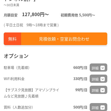
～30日未満
127,800円～
月額目安
初期費用他
5,500円〜
( 平日土日祝 9時～18時まで営業 )
見積依頼・空室お問合わせ
オプション
駐車場（先着順）
660円/日
詳細
WiFi利用料金
330円/日
詳細
【サブスク見放題】アマゾンプライ
99円/日
詳細
ムなど見放題♪先着順
賃料（人数追加分）
500円/日
詳細