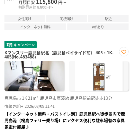
115,800
月額目安
円～
初期費用他 8,800円～
女性向け
同棲向け
駅近
インターネット無料
wifiあり
割引キャンペーン
Kマンスリー鹿児島駅北（鹿児島ベイサイド前） 405・1K-
405(No.483488)
お気
に入
り登
録
鹿児島市
1K
21m²
鹿児島市唐湊線 鹿児島駅前駅徒歩13分
情報更新日 2026/08/09 11:41
【インターネット無料・バストイレ別】鹿児島駅へ徒歩圏内で鹿
児島港（桜島フェリー乗り場）にアクセス便利な駐車場有の家具
家電付部屋♪