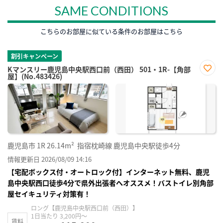
SAME CONDITIONS
こちらのお部屋に似ている条件のお部屋はこちら
割引キャンペーン
Kマンスリー鹿児島中央駅西口前（西田） 501・1R-【角部
屋】(No.483426)
お気
に入
り登
録
鹿児島市
1R
26.14m²
指宿枕崎線 鹿児島中央駅徒歩4分
情報更新日 2026/08/09 14:16
【宅配ボックス付・オートロック付】インターネット無料、鹿児
島中央駅西口徒歩4分で県外出張者へオススメ！バストイレ別角部
屋セイキュリティ対策有！
ロング【鹿児島中央駅西口前（西田）】
1日当たり 3,200円～
賃料