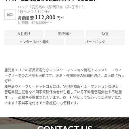
ロング【鹿児島中央駅西口前（武2丁目）】
1日当たり 3,100円～
賃料
112,800
月額目安
円～
初期費用他 8,800円～
女性向け
同棲向け
駅近
インターネット無料
オートロック
鹿児島エリアの家具家電付きマンスリーマンション情報！マンスリー＋ウィ
ークリーでのご利用も可能です。連泊・長期出張の経費削減に、法人様にも大
好評！
鹿児島ウィークリードットコムには、宅地建物取引士・マンション管理士・
管理業務主任者など国家資格保有者が在籍している不動産管理会社や不動産
オーナー直物件が掲載されています。寮・社宅として安心してご利用いただ
けます！家具家電付きで単身赴任にも便利です。