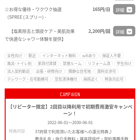
☆お得な優待・ワクワク抽選
165円/日
詳細
（SPREE (スプリー) -
【塩素除去と頭皮ケア・美肌効果
2,200円/回
詳細
で快適なシャワー体験を提供】
女性向け
駅近
インターネット無料
wifiあり
保証人不要
風呂･トイレ別
家具付賃貸
禁煙ルーム
リフォーム済
学生向け
法人契約歓迎
出張・研修向け
閑静な住宅地
賃料交渉可
テレワーク・在宅勤務可
空気清浄機付
病院近く
特急対応可
CAMPAIGN
【リピーター限定】2回目以降利用で初期費用激安キャンペ
ーン！
2022-06-01
～
2030-06-01
特典内容
37府県で利用頂いたお客様への還元特典♪
敷金礼金・仲介手数料・寝具提供代・契約事務手数