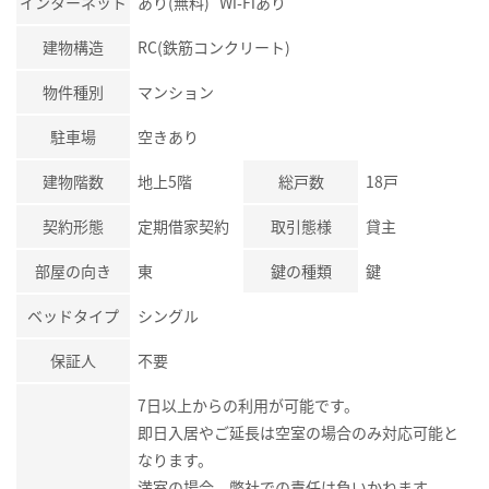
インターネット
あり(無料) Wi-Fiあり
建物構造
RC(鉄筋コンクリート)
物件種別
マンション
駐車場
空きあり
建物階数
地上5階
総戸数
18戸
契約形態
定期借家契約
取引態様
貸主
部屋の向き
東
鍵の種類
鍵
ベッドタイプ
シングル
保証人
不要
7日以上からの利用が可能です。
即日入居やご延長は空室の場合のみ対応可能と
なります。
満室の場合、弊社での責任は負いかねます。