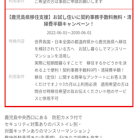
利用条件
ご希望の方は事前に申請お願いします
【鹿児島県移住支援】お試し住いに契約事務手数料無料・清
掃費半額キャンペーン！
2022-06-01
～
2030-06-01
特典内容
世界各国・日本全国の都道府県から鹿児島県へ移住
を検討されている方へ お試し暮らしでマンスリー
マンションを活用し
実際に短期間暮らすことで 移住するかどうかを決
める上で便利！契約事務手数料0円・清掃費半額！
利用条件
移住（定住）に関する簡単なアンケートにお答え頂
くだけです♪※3カ月以上利用必須 適用希望の方は
問合せ時移住希望の旨お伝えください※他のサービ
スと併用不可
鹿児島中央西口にある 防犯カメラ付で
セキュリティ対策ありのバストイレ別・
対面キッチンありのマンスリーマンション♪
敷地外駐車場あり(先着順) EVありで設備も充実！