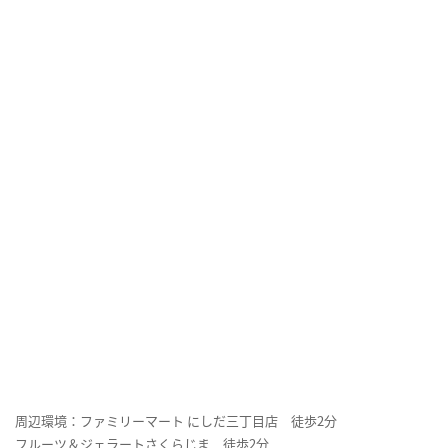
周辺環境：ファミリーマート にしだ三丁目店 徒歩2分
フルーツ＆ジェラートさくらじま 徒歩2分