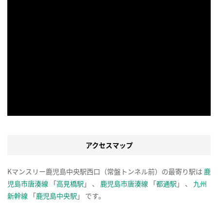
アクセスマップ
Kマンスリー鹿児島中央駅西口（常盤トンネル前）の最寄り駅は
鹿
児島市唐湊線
「
高見橋駅
」 、
鹿児島市唐湊線
「
都通駅
」 、
九州
新幹線
「
鹿児島中央駅
」 です。