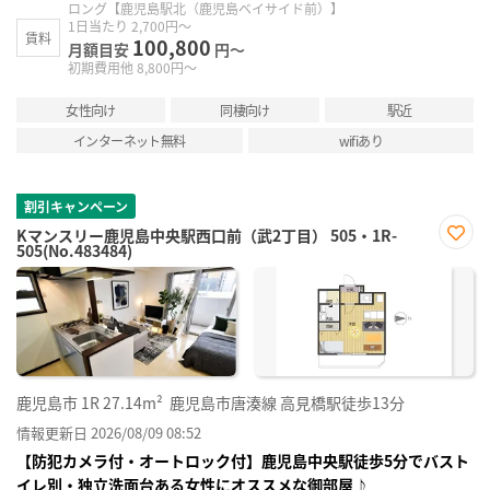
ロング【鹿児島駅北（鹿児島ベイサイド前）】
1日当たり 2,700円～
賃料
100,800
月額目安
円～
初期費用他 8,800円～
女性向け
同棲向け
駅近
インターネット無料
wifiあり
割引キャンペーン
Kマンスリー鹿児島中央駅西口前（武2丁目） 505・1R-
505(No.483484)
お気
に入
り登
録
鹿児島市
1R
27.14m²
鹿児島市唐湊線 高見橋駅徒歩13分
情報更新日 2026/08/09 08:52
【防犯カメラ付・オートロック付】鹿児島中央駅徒歩5分でバスト
イレ別・独立洗面台ある女性にオススメな御部屋♪