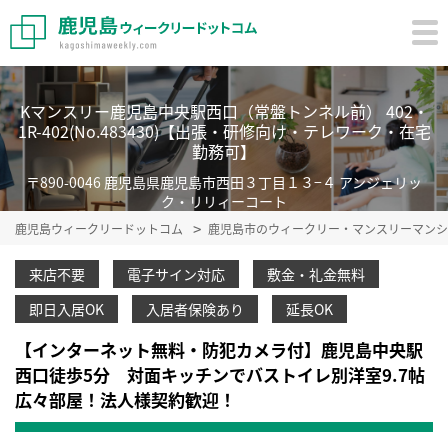
Kマンスリー鹿児島中央駅西口（常盤トンネル前） 402・
1R-402(No.483430)【出張・研修向け・テレワーク・在宅
勤務可】
〒890-0046 鹿児島県鹿児島市西田３丁目１３−４ アンジェリッ
ク・リリィーコート
鹿児島ウィークリードットコム
鹿児島市のウィークリー・マンスリーマンシ
来店不要
電子サイン対応
敷金・礼金無料
即日入居OK
入居者保険あり
延長OK
【インターネット無料・防犯カメラ付】鹿児島中央駅
西口徒歩5分 対面キッチンでバストイレ別洋室9.7帖
広々部屋！法人様契約歓迎！