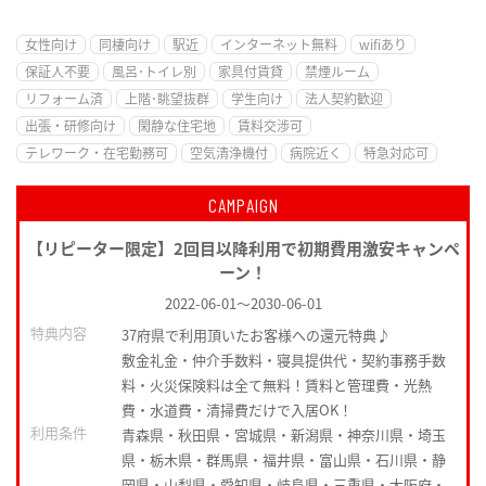
女性向け
同棲向け
駅近
インターネット無料
wifiあり
保証人不要
風呂･トイレ別
家具付賃貸
禁煙ルーム
リフォーム済
上階･眺望抜群
学生向け
法人契約歓迎
出張・研修向け
閑静な住宅地
賃料交渉可
テレワーク・在宅勤務可
空気清浄機付
病院近く
特急対応可
CAMPAIGN
【リピーター限定】2回目以降利用で初期費用激安キャンペ
ーン！
2022-06-01
～
2030-06-01
特典内容
37府県で利用頂いたお客様への還元特典♪
敷金礼金・仲介手数料・寝具提供代・契約事務手数
料・火災保険料は全て無料！賃料と管理費・光熱
費・水道費・清掃費だけで入居OK！
利用条件
青森県・秋田県・宮城県・新潟県・神奈川県・埼玉
県・栃木県・群馬県・福井県・富山県・石川県・静
岡県・山梨県・愛知県・岐阜県・三重県・大阪府・