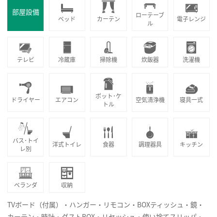
部屋設備
ローテーブ
ベッド
カーテン
電子レンジ
ル
テレビ
冷蔵庫
掃除機
炊飯器
洗濯機
ポット･ケ
ドライヤー
エアコン
空気清浄機
寝具一式
トル
バス･トイ
洋式トイレ
食器
調理器具
キッチン
レ別
ベランダ
収納
TVボード（付属）・ハンガー・リモコン・BOXティッシュ・鏡・
カーテン・時計・ダストBOX・リセッシュ・使い捨てスリッパ・