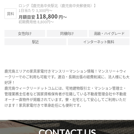
ロング【鹿児島中央駅北（鹿児島中央郵便局）】
1日当たり 3,300円～
賃料
118,800
月額目安
円～
初期費用他 8,800円～
女性向け
同棲向け
高級・ハイグレード
駅近
インターネット無料
鹿児島エリアの家具家電付きマンスリーマンション情報！マンスリー＋ウィ
ークリーでのご利用も可能です。連泊・長期出張の経費削減に、法人様にも大
好評！
鹿児島ウィークリードットコムには、宅地建物取引士・マンション管理士・
管理業務主任者など国家資格保有者が在籍している不動産管理会社や不動産
オーナー直物件が掲載されています。寮・社宅として安心してご利用いただ
けます！家具家電付きで単身赴任にも便利です。
CONTACT US