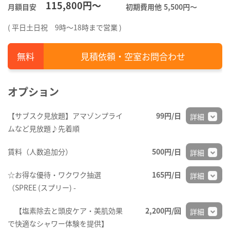
115,800円～
月額目安
初期費用他
5,500円〜
( 平日土日祝 9時～18時まで営業 )
見積依頼・空室お問合わせ
オプション
【サブスク見放題】アマゾンプライ
99円/日
詳細
ムなど見放題♪先着順
賃料（人数追加分）
500円/日
詳細
☆お得な優待・ワクワク抽選
165円/日
詳細
（SPREE (スプリー) -
【塩素除去と頭皮ケア・美肌効果
2,200円/回
詳細
で快適なシャワー体験を提供】