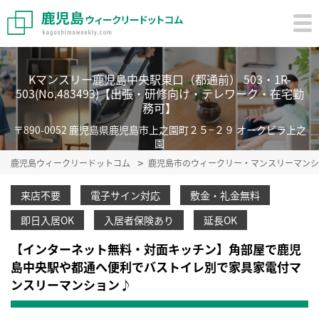
Kマンスリー鹿児島中央駅東口（都通前） 503・1R-
503(No.483493)【出張・研修向け・テレワーク・在宅勤
務可】
〒890-0052 鹿児島県鹿児島市上之園町２５−２９ オークビラ上之
園
鹿児島ウィークリードットコム
鹿児島市のウィークリー・マンスリーマンシ
来店不要
電子サイン対応
敷金・礼金無料
即日入居OK
入居者保険あり
延長OK
【インターネット無料・対面キッチン】角部屋で鹿児
島中央駅や都通へ便利でバストイレ別で家具家電付マ
ンスリーマンション♪