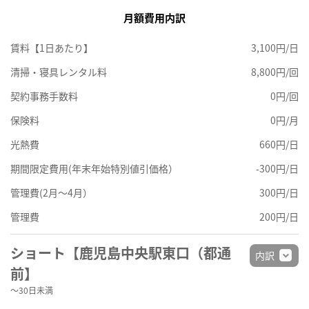
月額費用内訳
賃料【1日あたり】
3,100円/日
清掃・寝具レンタル料
8,800円/回
契約事務手数料
0円/回
保険料
0円/月
光熱費
660円/日
期間限定費用(年末年始特別値引価格）
-300円/日
管理費(2月～4月）
300円/日
管理費
200円/日
ショート【鹿児島中央駅東口（都通
内訳
前】
～30日未満