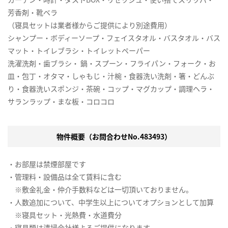
芳香剤・靴ベラ
（寝具セットは業者様からご提供により別途費用）
シャンプー・ボディーソープ・フェイスタオル・バスタオル・バス
マット・トイレブラシ・トイレットペーパー
洗濯洗剤・歯ブラシ・ 鍋・スプーン・フライパン・フォーク・お
皿・包丁・オタマ・しゃもじ・汁椀・食器洗い洗剤・箸・どんぶ
り・食器洗いスポンジ・茶碗・コップ・マグカップ・調理ヘラ・
サランラップ・まな板・コロコロ
物件概要（お問合わせNo.483493）
・お部屋は禁煙部屋です
・管理料・設備品は全て賃料に含む
※敷金礼金・仲介手数料などは一切頂いておりません。
・人数追加について、中学生以上についてオプションとして加算
※寝具セット・光熱費・水道費分
・寝具類は清掃会社様よるご提供になります