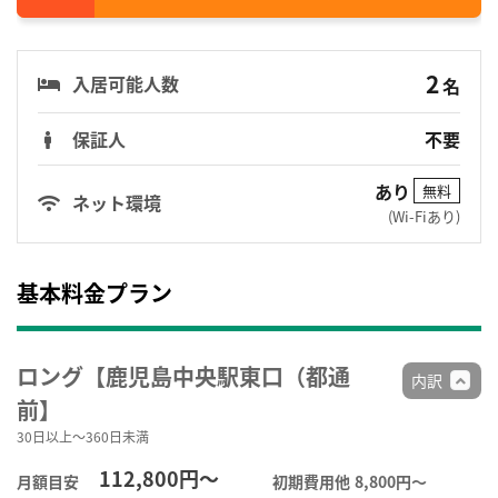
2
入居可能人数
名
保証人
不要
あり
無料
ネット環境
(Wi-Fiあり)
基本料金プラン
ロング【鹿児島中央駅東口（都通
内訳
前】
30日以上～360日未満
112,800円～
月額目安
初期費用他
8,800円〜