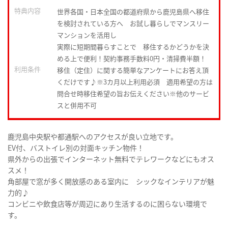
特典内容
世界各国・日本全国の都道府県から鹿児島県へ移住
を検討されている方へ お試し暮らしでマンスリー
マンションを活用し
実際に短期間暮らすことで 移住するかどうかを決
める上で便利！契約事務手数料0円・清掃費半額！
利用条件
移住（定住）に関する簡単なアンケートにお答え頂
くだけです♪※3カ月以上利用必須 適用希望の方は
問合せ時移住希望の旨お伝えください※他のサービ
スと併用不可
鹿児島中央駅や都通駅へのアクセスが良い立地です。
EV付、バストイレ別の対面キッチン物件！
県外からの出張でインターネット無料でテレワークなどにもオス
スメ！
角部屋で窓が多く開放感のある室内に シックなインテリアが魅
力的♪
コンビニや飲食店等が周辺にあり生活するのに困らない環境で
す。