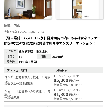
り登
録
薩摩川内市
情報更新日 2026/08/02 12:35
【駐車場付・バストイレ別】薩摩川内市内にある格安なソファー
付き8帖広々な家具家電付薩摩川内市マンスリーマンション！
アクセス
鹿児島本線「隈之城駅」
間取り
1K
面積
26.01m²
築年数
1996年 1月 築
プラン名・期間
月額目安
1日当たり 2,200円～
ロング【肥薩おれんじ鉄道 川内駅
85,800
北】
円/月～
30日以上～365日未満
初期費用他 8,800円～
1日当たり 2,400円～
ショート【肥薩おれんじ鉄道 川内
91,800
駅北】
円/月～
～30日未満
初期費用他 5,500円～