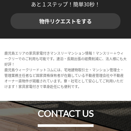
あと１ステップ！簡単30秒！
物件リクエストをする
鹿児島エリアの家具家電付きマンスリーマンション情報！マンスリー＋ウィ
ークリーでのご利用も可能です。連泊・長期出張の経費削減に、法人様にも大
好評！
鹿児島ウィークリードットコムには、宅地建物取引士・マンション管理士・
管理業務主任者など国家資格保有者が在籍している不動産管理会社や不動産
オーナー直物件が掲載されています。寮・社宅として安心してご利用いただ
けます！家具家電付きで単身赴任にも便利です。
CONTACT US