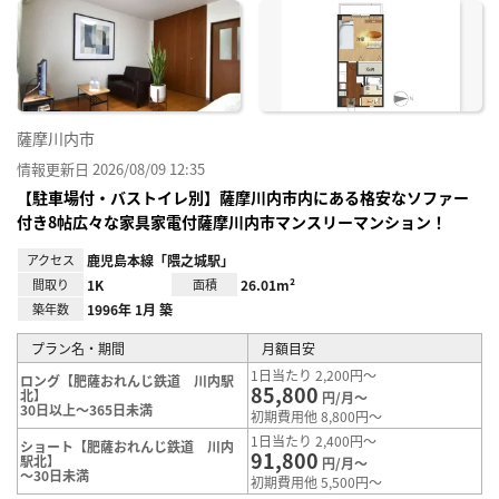
に入
り登
録
薩摩川内市
情報更新日 2026/08/09 12:35
【駐車場付・バストイレ別】薩摩川内市内にある格安なソファー
付き8帖広々な家具家電付薩摩川内市マンスリーマンション！
アクセス
鹿児島本線「隈之城駅」
間取り
1K
面積
26.01m²
築年数
1996年 1月 築
プラン名・期間
月額目安
1日当たり 2,200円～
ロング【肥薩おれんじ鉄道 川内駅
85,800
北】
円/月～
30日以上～365日未満
初期費用他 8,800円～
1日当たり 2,400円～
ショート【肥薩おれんじ鉄道 川内
91,800
駅北】
円/月～
～30日未満
初期費用他 5,500円～