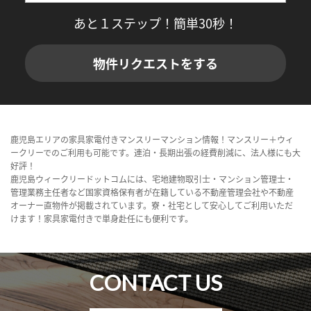
あと１ステップ！簡単30秒！
物件リクエストをする
鹿児島エリアの家具家電付きマンスリーマンション情報！マンスリー＋ウィ
ークリーでのご利用も可能です。連泊・長期出張の経費削減に、法人様にも大
好評！
鹿児島ウィークリードットコムには、宅地建物取引士・マンション管理士・
管理業務主任者など国家資格保有者が在籍している不動産管理会社や不動産
オーナー直物件が掲載されています。寮・社宅として安心してご利用いただ
けます！家具家電付きで単身赴任にも便利です。
CONTACT US