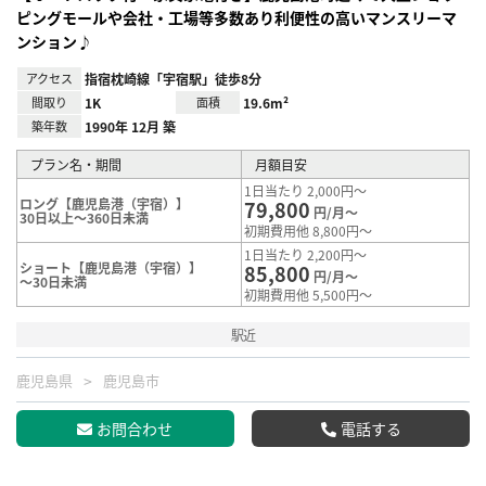
ピングモールや会社・工場等多数あり利便性の高いマンスリーマ
ンション♪
アクセス
指宿枕崎線「宇宿駅」徒歩8分
間取り
1K
面積
19.6m²
築年数
1990年 12月 築
プラン名・期間
月額目安
1日当たり 2,000円～
ロング【鹿児島港（宇宿）】
79,800
円/月～
30日以上～360日未満
初期費用他 8,800円～
1日当たり 2,200円～
ショート【鹿児島港（宇宿）】
85,800
円/月～
～30日未満
初期費用他 5,500円～
駅近
鹿児島県
鹿児島市
お問合わせ
電話する