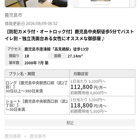
鹿児島市
情報更新日 2026/08/09 08:52
【防犯カメラ付・オートロック付】鹿児島中央駅徒歩5分でバスト
イレ別・独立洗面台ある女性にオススメな御部屋♪
アクセス
鹿児島市唐湊線「高見橋駅」徒歩13分
間取り
1R
面積
27.14m²
築年数
2008年 7月 築
プラン名・期間
月額目安
1日当たり 3,100円～
ロング【鹿児島中央駅西口前（武2丁
112,800
目）】
円/月～
30日以上～360日未満
初期費用他 8,800円～
1日当たり 3,300円～
ショート【鹿児島中央駅西口前（武2
118,800
丁目）】
円/月～
～30日未満
初期費用他 5,500円～
駅近
鹿児島県
鹿児島市