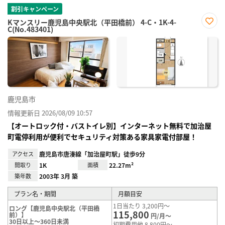
割引キャンペーン
Kマンスリー鹿児島中央駅北（平田橋前） 4-C・1K-4-
C(No.483401)
お気
に入
り登
録
鹿児島市
情報更新日 2026/08/09 10:57
【オートロック付・バストイレ別】インターネット無料で加治屋
町電停利用が便利でセキュリティ対策ある家具家電付部屋！
アクセス
鹿児島市唐湊線「加治屋町駅」徒歩9分
間取り
1K
面積
22.27m²
築年数
2003年 3月 築
プラン名・期間
月額目安
1日当たり 3,200円～
ロング【鹿児島中央駅北（平田橋
115,800
前）】
円/月～
30日以上～360日未満
初期費用他 8,800円～