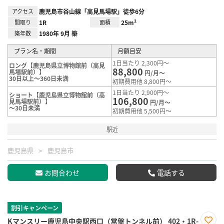
アクセス
鹿児島市谷山線「高見馬場駅」徒歩6分
間取り
1R
面積
25m²
築年数
1980年 9月 築
プラン名・期間
月額目安
1日当たり 2,300円～
ロング【鹿児島県立博物館前（高見
88,800
馬場駅前）】
円/月～
30日以上～360日未満
初期費用他 8,800円～
1日当たり 2,900円～
ショート【鹿児島県立博物館前（高
106,800
見馬場駅前）】
円/月～
～30日未満
初期費用他 5,500円～
駅近
鹿児島県
鹿児島市
お問合わせ
電話する
割引キャンペーン
Kマンスリー鹿児島中央駅西口（常盤トンネル前） 402・1R-