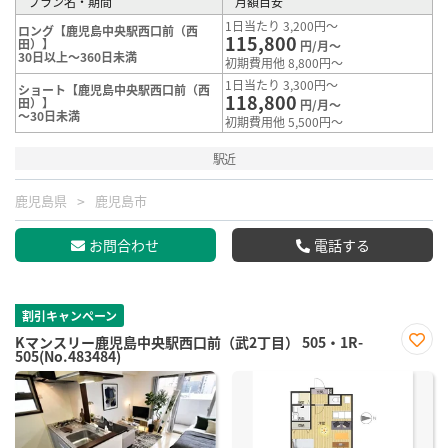
プラン名・期間
月額目安
1日当たり 3,200円～
ロング【鹿児島中央駅西口前（西
115,800
田）】
円/月～
30日以上～360日未満
初期費用他 8,800円～
1日当たり 3,300円～
ショート【鹿児島中央駅西口前（西
118,800
田）】
円/月～
～30日未満
初期費用他 5,500円～
駅近
鹿児島県
鹿児島市
お問合わせ
電話する
割引キャンペーン
Kマンスリー鹿児島中央駅西口前（武2丁目） 505・1R-
505(No.483484)
お気
に入
り登
録