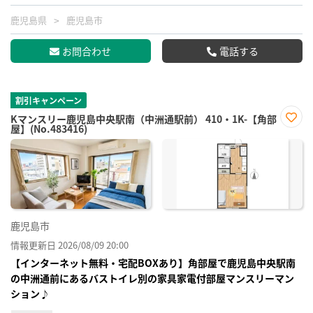
鹿児島県
鹿児島市
お問合わせ
電話する
割引キャンペーン
Kマンスリー鹿児島中央駅南（中洲通駅前） 410・1K-【角部
屋】(No.483416)
お気
に入
り登
録
鹿児島市
情報更新日 2026/08/09 20:00
【インターネット無料・宅配BOXあり】角部屋で鹿児島中央駅南
の中洲通前にあるバストイレ別の家具家電付部屋マンスリーマン
ション♪