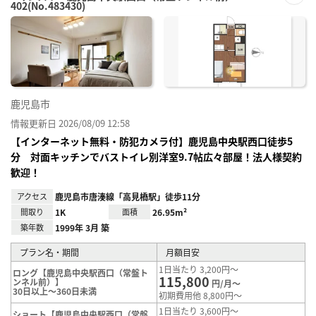
402(No.483430)
お気
に入
り登
録
鹿児島市
情報更新日 2026/08/09 12:58
【インターネット無料・防犯カメラ付】鹿児島中央駅西口徒歩5
分 対面キッチンでバストイレ別洋室9.7帖広々部屋！法人様契約
歓迎！
アクセス
鹿児島市唐湊線「高見橋駅」徒歩11分
間取り
1K
面積
26.95m²
築年数
1999年 3月 築
プラン名・期間
月額目安
1日当たり 3,200円～
ロング【鹿児島中央駅西口（常盤ト
115,800
ンネル前）】
円/月～
30日以上～360日未満
初期費用他 8,800円～
1日当たり 3,600円～
ショート【鹿児島中央駅西口（常盤