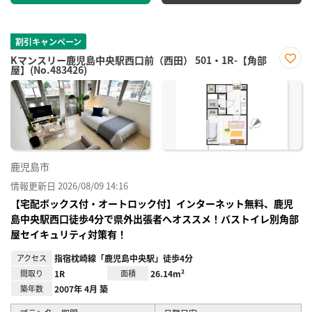
割引キャンペーン
Kマンスリー鹿児島中央駅西口前（西田） 501・1R-【角部
屋】(No.483426)
お気
に入
り登
録
鹿児島市
情報更新日 2026/08/09 14:16
【宅配ボックス付・オートロック付】インターネット無料、鹿児
島中央駅西口徒歩4分で県外出張者へオススメ！バストイレ別角部
屋セイキュリティ対策有！
アクセス
指宿枕崎線「鹿児島中央駅」徒歩4分
間取り
1R
面積
26.14m²
築年数
2007年 4月 築