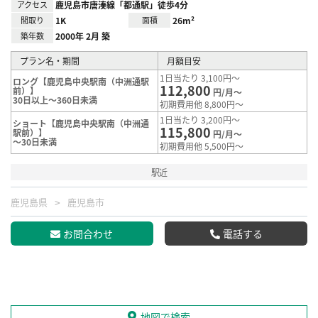
アクセス
鹿児島市唐湊線「都通駅」徒歩4分
間取り
1K
面積
26m²
築年数
2000年 2月 築
プラン名・期間
月額目安
1日当たり 3,100円～
ロング【鹿児島中央駅南（中洲通駅
112,800
前）】
円/月～
30日以上～360日未満
初期費用他 8,800円～
1日当たり 3,200円～
ショート【鹿児島中央駅南（中洲通
115,800
駅前）】
円/月～
～30日未満
初期費用他 5,500円～
駅近
鹿児島県
鹿児島市
お問合わせ
電話する
地図で検索