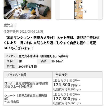
り登
録
鹿児島市
情報更新日 2026/08/09 17:58
【高層マンション・防犯カメラ付】ネット無料、鹿児島中央駅近
くにあり 目の前に自然もあり過ごしやすく自然も豊か！宅配
BOXもございます！
アクセス
鹿児島市唐湊線「加治屋町駅」徒歩4分
間取り
1K
面積
30.34m²
築年数
2009年 3月 築
プラン名・期間
月額目安
1日当たり 3,500円～
ロング【鹿児島市電鍛冶屋町駅前】
124,800
円/月～
30日以上～360日未満
初期費用他 8,800円～
1日当たり 3,600円～
ショート【鹿児島市電鍛冶屋町駅
127,800
前】
円/月～
～30日未満
初期費用他 5,500円～