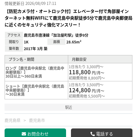
情報更新日 2026/08/09 17:11
【防犯カメラ付・オートロック付】エレベーター付で角部屋イン
ターネット無料ＷIFIにて鹿児島中央駅徒歩5分で鹿児島中央郵便局
に近くのセキュリティ強化マンスリー！
アクセス
鹿児島市唐湊線「加治屋町駅」徒歩9分
間取り
1K
面積
28.65m²
築年数
2017年 3月 築
プラン名・期間
月額目安
1日当たり 3,300円～
ロング【鹿児島中央駅北（鹿児島中
118,800
央郵便局）】
円/月～
30日以上～360日未満
初期費用他 8,800円～
1日当たり 3,500円～
ショート【鹿児島中央駅北（鹿児島
124,800
中央郵便局）】
円/月～
～30日未満
初期費用他 5,500円～
駅近
鹿児島県
鹿児島市
お問合わせ
電話する