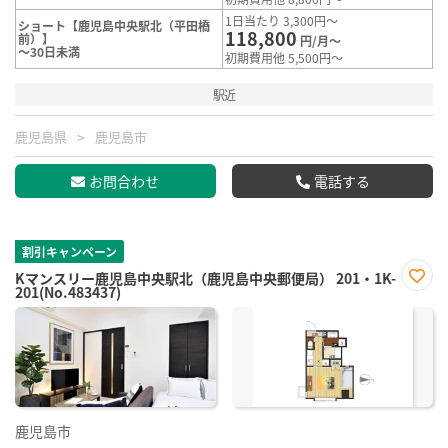
1日当たり 3,300円～
ショート【鹿児島中央駅北（平田橋
118,800
前）】
円/月～
～30日未満
初期費用他 5,500円～
駅近
鹿児島県
鹿児島市
お問合わせ
電話する
割引キャンペーン
Kマンスリー鹿児島中央駅北（鹿児島中央郵便局） 201・1K-
201(No.483437)
お気
に入
り登
録
鹿児島市