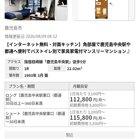
鹿児島市
情報更新日 2026/08/09 08:12
【インターネット無料・対面キッチン】角部屋で鹿児島中央駅や
都通へ便利でバストイレ別で家具家電付マンスリーマンション♪
アクセス
指宿枕崎線「鹿児島中央駅」徒歩5分
間取り
1R
面積
22.02m²
築年数
1993年 3月 築
プラン名・期間
月額目安
1日当たり 3,100円～
ロング【鹿児島中央駅東口（都通
112,800
前】
円/月～
30日以上～360日未満
初期費用他 8,800円～
1日当たり 3,200円～
ショート【鹿児島中央駅東口（都通
115,800
前】
円/月～
～30日未満
初期費用他 5,500円～
駅近