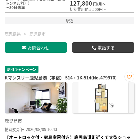
127,800
トンネル前）】
円/月～
～30日未満
初期費用他 5,500円～
駅近
鹿児島県
鹿児島市
お問合わせ
電話する
割引キャンペーン
Kマンスリー鹿児島港（宇宿） 514・1K-514(No.479970)
お気
に入
り登
録
鹿児島市
情報更新日 2026/08/09 10:43
【オートロック付・家具家電付き】鹿児島港町近くで大型ショッ