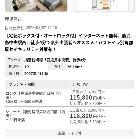
鹿児島市
情報更新日 2026/08/02 14:16
【宅配ボックス付・オートロック付】インターネット無料、鹿児
島中央駅西口徒歩4分で県外出張者へオススメ！バストイレ別角部
屋セイキュリティ対策有！
アクセス
指宿枕崎線「鹿児島中央駅」徒歩4分
間取り
1R
面積
26.14m²
築年数
2007年 4月 築
プラン名・期間
月額目安
1日当たり 3,200円～
ロング【鹿児島中央駅西口前（西
115,800
田）】
円/月～
30日以上～360日未満
初期費用他 8,800円～
1日当たり 3,300円～
ショート【鹿児島中央駅西口前（西
118,800
田）】
円/月～
～30日未満
初期費用他 5,500円～
風呂･トイレ別