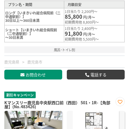
プラン名・期間
月額目安
1日当たり 2,200円～
ロング【いまきいれ総合病院前（二
85,800
中通駅前）】
円/月～
30日以上～360日未満
初期費用他 8,800円～
1日当たり 2,400円～
ショート【いまきいれ総合病院前
91,800
（二中通駅前）】
円/月～
～30日未満
初期費用他 5,500円～
風呂･トイレ別
鹿児島県
鹿児島市
お問合わせ
電話する
割引キャンペーン
Kマンスリー鹿児島中央駅西口前（西田） 501・1R-【角部
屋】(No.483426)
お気
に入
り登
録