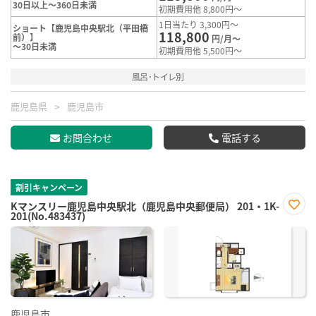
30日以上～360日未満
初期費用他 8,800円～
1日当たり 3,300円～
ショート【鹿児島中央駅北（平田橋
118,800
前）】
円/月～
～30日未満
初期費用他 5,500円～
風呂･トイレ別
鹿児島県
鹿児島市
お問合わせ
電話する
割引キャンペーン
Kマンスリー鹿児島中央駅北（鹿児島中央郵便局） 201・1K-
201(No.483437)
お気
に入
り登
録
鹿児島市