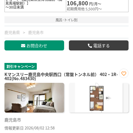
106,800
見馬場駅前）】
円/月～
～30日未満
初期費用他 5,500円～
風呂･トイレ別
鹿児島県
鹿児島市
お問合わせ
電話する
割引キャンペーン
Kマンスリー鹿児島中央駅西口（常盤トンネル前） 402・1R-
402(No.483430)
お気
に入
り登
録
鹿児島市
情報更新日 2026/08/02 12:58