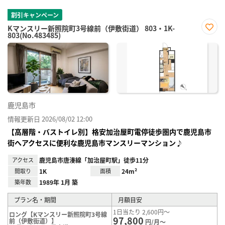
割引キャンペーン
Kマンスリー新照院町3号線前（伊敷街道） 803・1K-
803(No.483485)
お気
に入
り登
録
鹿児島市
情報更新日 2026/08/02 12:00
【高層階・バストイレ別】格安加治屋町電停徒歩圏内で鹿児島市
街へアクセスに便利な鹿児島市マンスリーマンション♪
アクセス
鹿児島市唐湊線「加治屋町駅」徒歩11分
間取り
1K
面積
24m²
築年数
1989年 1月 築
プラン名・期間
月額目安
1日当たり 2,600円～
ロング【Kマンスリー新照院町3号線
97,800
前（伊敷街道）】
円/月～