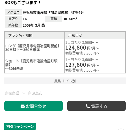
BOXもございます！
アクセス
鹿児島市唐湊線「加治屋町駅」徒歩4分
間取り
1K
面積
30.34m²
築年数
2009年 3月 築
プラン名・期間
月額目安
1日当たり 3,500円～
ロング【鹿児島市電鍛冶屋町駅前】
124,800
円/月～
30日以上～360日未満
初期費用他 8,800円～
1日当たり 3,600円～
ショート【鹿児島市電鍛冶屋町駅
127,800
前】
円/月～
～30日未満
初期費用他 5,500円～
風呂･トイレ別
鹿児島県
鹿児島市
お問合わせ
電話する
割引キャンペーン