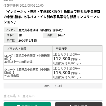
情報更新日 2026/08/02 20:00
【インターネット無料・宅配BOXあり】角部屋で鹿児島中央駅南
の中洲通前にあるバストイレ別の家具家電付部屋マンスリーマン
ション♪
アクセス
鹿児島市唐湊線「都通駅」徒歩4分
間取り
1K
面積
26m²
築年数
2000年 2月 築
プラン名・期間
月額目安
1日当たり 3,100円～
ロング【鹿児島中央駅南（中洲通駅
112,800
前）】
円/月～
30日以上～360日未満
初期費用他 8,800円～
1日当たり 3,200円～
ショート【鹿児島中央駅南（中洲通
115,800
駅前）】
円/月～
～30日未満
初期費用他 5,500円～
風呂･トイレ別
鹿児島県
鹿児島市