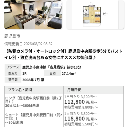
に入
り登
録
鹿児島市
情報更新日 2026/08/02 08:52
【防犯カメラ付・オートロック付】鹿児島中央駅徒歩5分でバスト
イレ別・独立洗面台ある女性にオススメな御部屋♪
アクセス
鹿児島市唐湊線「高見橋駅」徒歩13分
間取り
1R
面積
27.14m²
築年数
2008年 7月 築
プラン名・期間
月額目安
1日当たり 3,100円～
ロング【鹿児島中央駅西口前（武2丁
112,800
目）】
円/月～
30日以上～360日未満
初期費用他 8,800円～
1日当たり 3,300円～
ショート【鹿児島中央駅西口前（武2
118,800
丁目）】
円/月～
～30日未満
初期費用他 5,500円～