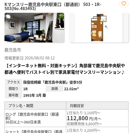
Kマンスリー鹿児島中央駅東口（都通前） 503・1R-
503(No.483493)
お気
に入
り登
録
鹿児島市
情報更新日 2026/08/02 08:12
【インターネット無料・対面キッチン】角部屋で鹿児島中央駅や
都通へ便利でバストイレ別で家具家電付マンスリーマンション♪
アクセス
指宿枕崎線「鹿児島中央駅」徒歩5分
間取り
1R
面積
22.02m²
築年数
1993年 3月 築
プラン名・期間
月額目安
1日当たり 3,100円～
ロング【鹿児島中央駅東口（都通
112,800
前】
円/月～
30日以上～360日未満
初期費用他 8,800円～
1日当たり 3,200円～
ショート【鹿児島中央駅東口（都通