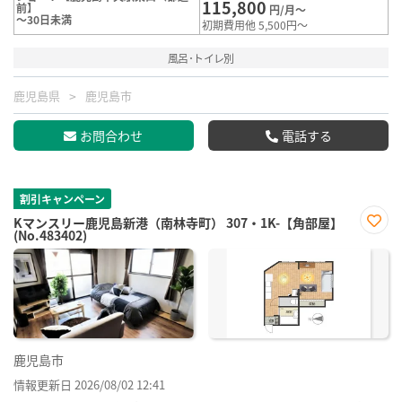
115,800
前】
円/月～
～30日未満
初期費用他 5,500円～
風呂･トイレ別
鹿児島県
鹿児島市
お問合わせ
電話する
割引キャンペーン
Kマンスリー鹿児島新港（南林寺町） 307・1K-【角部屋】
(No.483402)
お気
に入
り登
録
鹿児島市
情報更新日 2026/08/02 12:41