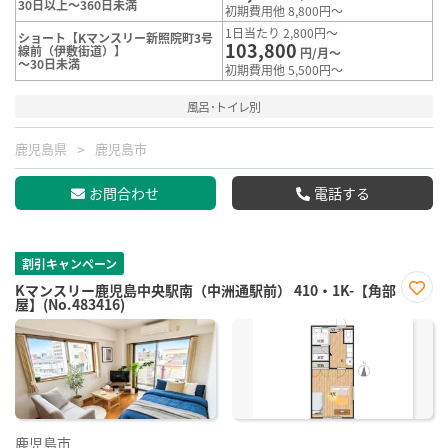
30日以上～360日未満
初期費用他 8,800円～
1日当たり 2,800円～
ショート【Kマンスリー新照院町3号
103,800
線前（伊敷街道）】
円/月～
～30日未満
初期費用他 5,500円～
風呂･トイレ別
鹿児島県
鹿児島市
お問合わせ
電話する
割引キャンペーン
Kマンスリー鹿児島中央駅南（中洲通駅前） 410・1K-【角部
屋】(No.483416)
お気
に入
り登
録
鹿児島市