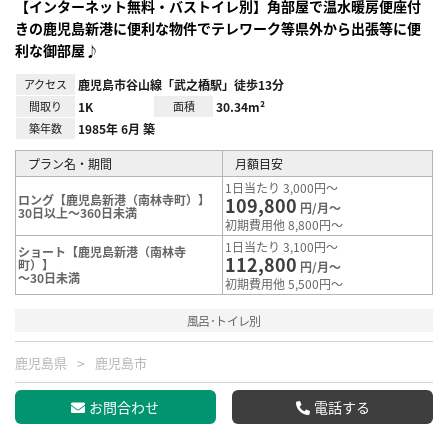
【インターネット無料・バストイレ別】角部屋で温水暖房便座付
きの鹿児島新港に便利な物件でテレワーク等県外から出張等に便
利な御部屋♪
アクセス
鹿児島市谷山線「武之橋駅」徒歩13分
間取り
1K
面積
30.34m²
築年数
1985年 6月 築
プラン名・期間
月額目安
1日当たり 3,000円～
ロング【鹿児島新港（南林寺町）】
109,800
円/月～
30日以上～360日未満
初期費用他 8,800円～
1日当たり 3,100円～
ショート【鹿児島新港（南林寺
112,800
町）】
円/月～
～30日未満
初期費用他 5,500円～
風呂･トイレ別
鹿児島県
鹿児島市
お問合わせ
電話する