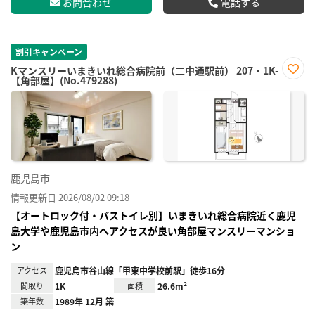
お問合わせ
電話する
割引キャンペーン
Kマンスリーいまきいれ総合病院前（二中通駅前） 207・1K-
【角部屋】(No.479288)
お気
に入
り登
録
鹿児島市
情報更新日 2026/08/02 09:18
【オートロック付・バストイレ別】いまきいれ総合病院近く鹿児
島大学や鹿児島市内へアクセスが良い角部屋マンスリーマンショ
ン
アクセス
鹿児島市谷山線「甲東中学校前駅」徒歩16分
間取り
1K
面積
26.6m²
築年数
1989年 12月 築