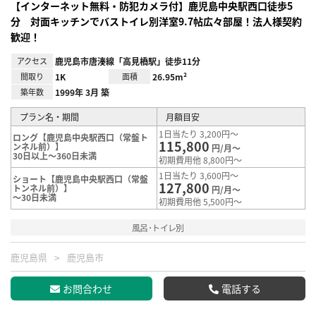
【インターネット無料・防犯カメラ付】鹿児島中央駅西口徒歩5
分 対面キッチンでバストイレ別洋室9.7帖広々部屋！法人様契約
歓迎！
アクセス
鹿児島市唐湊線「高見橋駅」徒歩11分
間取り
1K
面積
26.95m²
築年数
1999年 3月 築
プラン名・期間
月額目安
1日当たり 3,200円～
ロング【鹿児島中央駅西口（常盤ト
115,800
ンネル前）】
円/月～
30日以上～360日未満
初期費用他 8,800円～
1日当たり 3,600円～
ショート【鹿児島中央駅西口（常盤
127,800
トンネル前）】
円/月～
～30日未満
初期費用他 5,500円～
風呂･トイレ別
鹿児島県
鹿児島市
お問合わせ
電話する