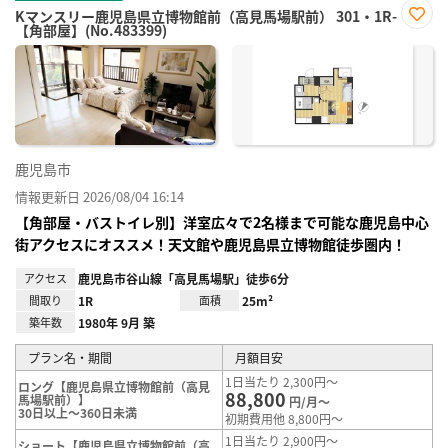
Kマンスリー鹿児島県立博物館前（高見馬場駅前） 301・1R-
【角部屋】(No.483399)
お気
に入
り登
録
鹿児島市
情報更新日 2026/08/04 16:14
【角部屋・バストイレ別】洋室広々で2名様まで可能な鹿児島中心
街アクセスにオススメ！天文館や鹿児島県立博物館徒歩圏内！
アクセス
鹿児島市谷山線「高見馬場駅」徒歩6分
間取り
1R
面積
25m²
築年数
1980年 9月 築
プラン名・期間
月額目安
1日当たり 2,300円～
ロング【鹿児島県立博物館前（高見
88,800
馬場駅前）】
円/月～
30日以上～360日未満
初期費用他 8,800円～
1日当たり 2,900円～
ショート【鹿児島県立博物館前（高