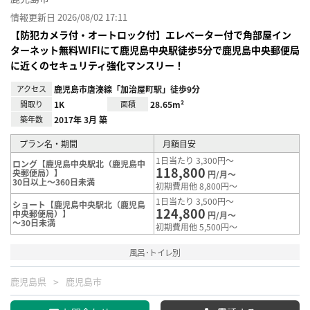
情報更新日 2026/08/02 17:11
【防犯カメラ付・オートロック付】エレベーター付で角部屋イン
ターネット無料ＷIFIにて鹿児島中央駅徒歩5分で鹿児島中央郵便局
に近くのセキュリティ強化マンスリー！
アクセス
鹿児島市唐湊線「加治屋町駅」徒歩9分
間取り
1K
面積
28.65m²
築年数
2017年 3月 築
プラン名・期間
月額目安
1日当たり 3,300円～
ロング【鹿児島中央駅北（鹿児島中
118,800
央郵便局）】
円/月～
30日以上～360日未満
初期費用他 8,800円～
1日当たり 3,500円～
ショート【鹿児島中央駅北（鹿児島
124,800
中央郵便局）】
円/月～
～30日未満
初期費用他 5,500円～
風呂･トイレ別
鹿児島県
鹿児島市