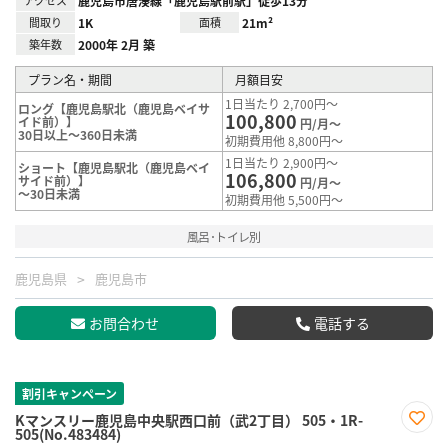
アクセス
鹿児島市唐湊線「鹿児島駅前駅」徒歩13分
間取り
1K
面積
21m²
築年数
2000年 2月 築
プラン名・期間
月額目安
1日当たり 2,700円～
ロング【鹿児島駅北（鹿児島ベイサ
100,800
イド前）】
円/月～
30日以上～360日未満
初期費用他 8,800円～
1日当たり 2,900円～
ショート【鹿児島駅北（鹿児島ベイ
106,800
サイド前）】
円/月～
～30日未満
初期費用他 5,500円～
風呂･トイレ別
鹿児島県
鹿児島市
お問合わせ
電話する
割引キャンペーン
Kマンスリー鹿児島中央駅西口前（武2丁目） 505・1R-
505(No.483484)
お気