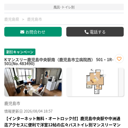
風呂･トイレ別
鹿児島県
鹿児島市
お問合わせ
電話する
割引キャンペーン
Kマンスリー鹿児島中央駅南（鹿児島市立病院西） 501・1R-
501(No.483490)
お気
に入
り登
録
鹿児島市
情報更新日 2026/08/04 18:57
【インターネット無料・オートロック付】鹿児島中央駅や中洲通
迄アクセスに便利で洋室12帖の広々バストイレ別マンスリーマン