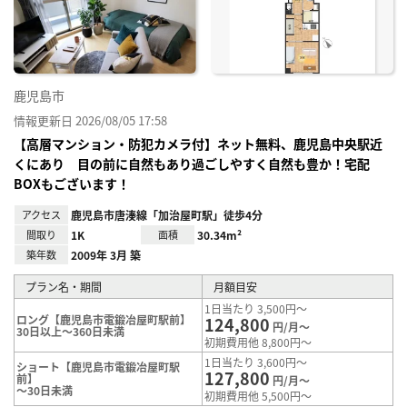
り登
録
鹿児島市
情報更新日 2026/08/05 17:58
【高層マンション・防犯カメラ付】ネット無料、鹿児島中央駅近
くにあり 目の前に自然もあり過ごしやすく自然も豊か！宅配
BOXもございます！
アクセス
鹿児島市唐湊線「加治屋町駅」徒歩4分
間取り
1K
面積
30.34m²
築年数
2009年 3月 築
プラン名・期間
月額目安
1日当たり 3,500円～
ロング【鹿児島市電鍛冶屋町駅前】
124,800
円/月～
30日以上～360日未満
初期費用他 8,800円～
1日当たり 3,600円～
ショート【鹿児島市電鍛冶屋町駅
127,800
前】
円/月～
～30日未満
初期費用他 5,500円～