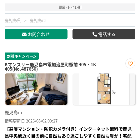
風呂･トイレ別
鹿児島県
鹿児島市
お問合わせ
電話する
割引キャンペーン
Kマンスリー鹿児島市電加治屋町駅前 405・1K-
405(No.487650)
お気
に入
り登
録
鹿児島市
情報更新日 2026/08/02 09:27
【高層マンション・防犯カメラ付き】インターネット無料で鹿児
島中央駅近く目の前に自然もあり過ごしやすく自然も豊か！宅配