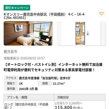
割引キャンペーン
Kマンスリー鹿児島中央駅北（平田橋前） 4-C・1K-4-
C(No.483401)
お気
に入
り登
録
鹿児島市
情報更新日 2026/08/02 10:57
【オートロック付・バストイレ別】インターネット無料で加治屋
町電停利用が便利でセキュリティ対策ある家具家電付部屋！
アクセス
鹿児島市唐湊線「加治屋町駅」徒歩9分
間取り
1K
面積
22.27m²
築年数
2003年 3月 築
プラン名・期間
月額目安
1日当たり 3,200円～
ロング【鹿児島中央駅北（平田橋
115,800
前）】
円/月～