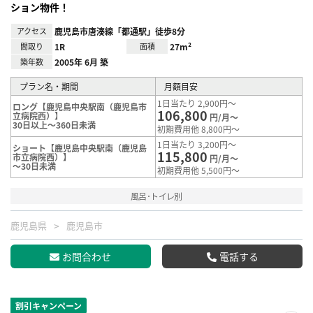
ション物件！
アクセス
鹿児島市唐湊線「都通駅」徒歩8分
間取り
1R
面積
27m²
築年数
2005年 6月 築
プラン名・期間
月額目安
1日当たり 2,900円～
ロング【鹿児島中央駅南（鹿児島市
106,800
立病院西）】
円/月～
30日以上～360日未満
初期費用他 8,800円～
1日当たり 3,200円～
ショート【鹿児島中央駅南（鹿児島
115,800
市立病院西）】
円/月～
～30日未満
初期費用他 5,500円～
風呂･トイレ別
鹿児島県
鹿児島市
お問合わせ
電話する
割引キャンペーン