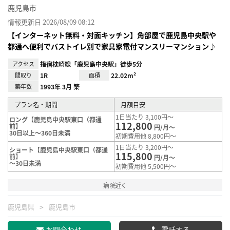
鹿児島市
情報更新日 2026/08/09 08:12
【インターネット無料・対面キッチン】角部屋で鹿児島中央駅や
都通へ便利でバストイレ別で家具家電付マンスリーマンション♪
アクセス
指宿枕崎線「鹿児島中央駅」徒歩5分
間取り
1R
面積
22.02m²
築年数
1993年 3月 築
プラン名・期間
月額目安
1日当たり 3,100円～
ロング【鹿児島中央駅東口（都通
112,800
前】
円/月～
30日以上～360日未満
初期費用他 8,800円～
1日当たり 3,200円～
ショート【鹿児島中央駅東口（都通
115,800
前】
円/月～
～30日未満
初期費用他 5,500円～
病院近く
鹿児島県
鹿児島市
お問合わせ
電話する