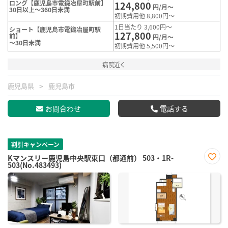
ロング【鹿児島市電鍛冶屋町駅前】
124,800
円/月～
30日以上～360日未満
初期費用他 8,800円～
1日当たり 3,600円～
ショート【鹿児島市電鍛冶屋町駅
127,800
前】
円/月～
～30日未満
初期費用他 5,500円～
病院近く
鹿児島県
鹿児島市
お問合わせ
電話する
割引キャンペーン
Kマンスリー鹿児島中央駅東口（都通前） 503・1R-
503(No.483493)
お気
に入
り登
録