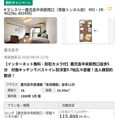
割引キャンペーン
Kマンスリー鹿児島中央駅西口（常盤トンネル前） 402・1R-
402(No.483430)
お気
に入
り登
録
鹿児島市
情報更新日 2026/08/09 12:58
【インターネット無料・防犯カメラ付】鹿児島中央駅西口徒歩5
分 対面キッチンでバストイレ別洋室9.7帖広々部屋！法人様契約
歓迎！
アクセス
鹿児島市唐湊線「高見橋駅」徒歩11分
間取り
1K
面積
26.95m²
築年数
1999年 3月 築
プラン名・期間
月額目安
1日当たり 3,200円～
ロング【鹿児島中央駅西口（常盤ト
115,800
ンネル前）】
円/月～