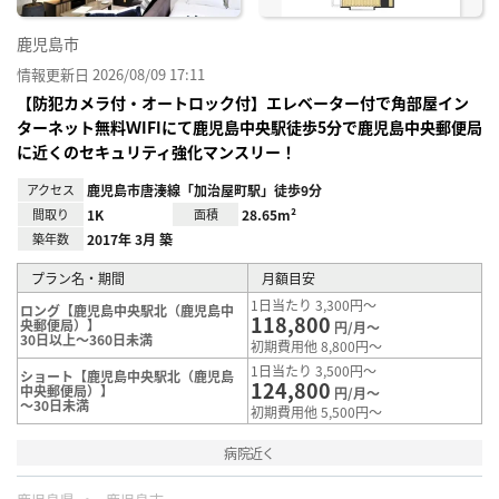
鹿児島市
情報更新日 2026/08/09 17:11
【防犯カメラ付・オートロック付】エレベーター付で角部屋イン
ターネット無料ＷIFIにて鹿児島中央駅徒歩5分で鹿児島中央郵便局
に近くのセキュリティ強化マンスリー！
アクセス
鹿児島市唐湊線「加治屋町駅」徒歩9分
間取り
1K
面積
28.65m²
築年数
2017年 3月 築
プラン名・期間
月額目安
1日当たり 3,300円～
ロング【鹿児島中央駅北（鹿児島中
118,800
央郵便局）】
円/月～
30日以上～360日未満
初期費用他 8,800円～
1日当たり 3,500円～
ショート【鹿児島中央駅北（鹿児島
124,800
中央郵便局）】
円/月～
～30日未満
初期費用他 5,500円～
病院近く