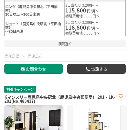
1日当たり 3,200円～
ロング【鹿児島中央駅北（平田橋
115,800
前）】
円/月～
30日以上～360日未満
初期費用他 8,800円～
1日当たり 3,300円～
ショート【鹿児島中央駅北（平田橋
118,800
前）】
円/月～
～30日未満
初期費用他 5,500円～
病院近く
鹿児島県
鹿児島市
お問合わせ
電話する
割引キャンペーン
Kマンスリー鹿児島中央駅北（鹿児島中央郵便局） 201・1K-
201(No.483437)
お気
に入
り登
録