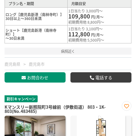
プラン名・期間
月額目安
1日当たり 3,000円～
ロング【鹿児島新港（南林寺町）】
109,800
円/月～
30日以上～360日未満
初期費用他 8,800円～
1日当たり 3,100円～
ショート【鹿児島新港（南林寺
112,800
町）】
円/月～
～30日未満
初期費用他 5,500円～
病院近く
鹿児島県
鹿児島市
お問合わせ
電話する
割引キャンペーン
Kマンスリー新照院町3号線前（伊敷街道） 803・1K-
803(No.483485)
お気
に入
り登
録