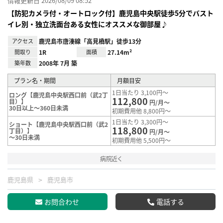
情報更新日 2026/08/09 08:52
【防犯カメラ付・オートロック付】鹿児島中央駅徒歩5分でバスト
イレ別・独立洗面台ある女性にオススメな御部屋♪
アクセス
鹿児島市唐湊線「高見橋駅」徒歩13分
間取り
1R
面積
27.14m²
築年数
2008年 7月 築
プラン名・期間
月額目安
1日当たり 3,100円～
ロング【鹿児島中央駅西口前（武2丁
112,800
目）】
円/月～
30日以上～360日未満
初期費用他 8,800円～
1日当たり 3,300円～
ショート【鹿児島中央駅西口前（武2
118,800
丁目）】
円/月～
～30日未満
初期費用他 5,500円～
病院近く
鹿児島県
鹿児島市
お問合わせ
電話する