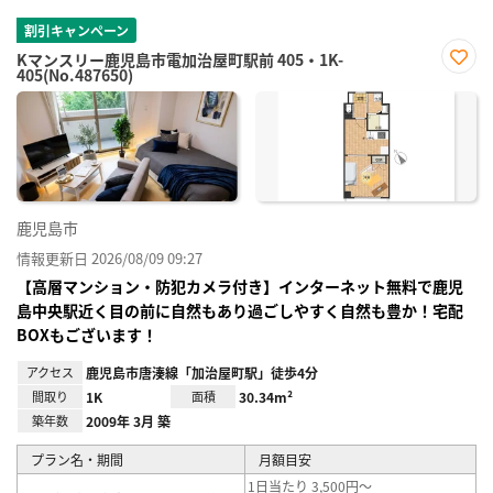
割引キャンペーン
Kマンスリー鹿児島市電加治屋町駅前 405・1K-
405(No.487650)
お気
に入
り登
録
鹿児島市
情報更新日 2026/08/09 09:27
【高層マンション・防犯カメラ付き】インターネット無料で鹿児
島中央駅近く目の前に自然もあり過ごしやすく自然も豊か！宅配
BOXもございます！
アクセス
鹿児島市唐湊線「加治屋町駅」徒歩4分
間取り
1K
面積
30.34m²
築年数
2009年 3月 築
プラン名・期間
月額目安
1日当たり 3,500円～