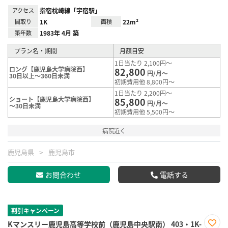
アクセス
指宿枕崎線「宇宿駅」
間取り
1K
面積
22m²
築年数
1983年 4月 築
プラン名・期間
月額目安
1日当たり 2,100円～
ロング【鹿児島大学病院西】
82,800
円/月～
30日以上～360日未満
初期費用他 8,800円～
1日当たり 2,200円～
ショート【鹿児島大学病院西】
85,800
円/月～
～30日未満
初期費用他 5,500円～
病院近く
鹿児島県
鹿児島市
お問合わせ
電話する
割引キャンペーン
Kマンスリー鹿児島高等学校前（鹿児島中央駅南） 403・1K-