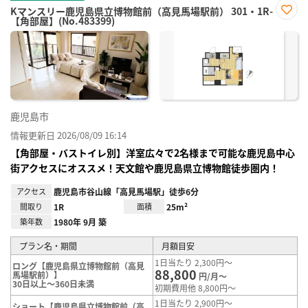
Kマンスリー鹿児島県立博物館前（高見馬場駅前） 301・1R-
【角部屋】(No.483399)
お気
に入
り登
録
鹿児島市
情報更新日 2026/08/09 16:14
【角部屋・バストイレ別】洋室広々で2名様まで可能な鹿児島中心
街アクセスにオススメ！天文館や鹿児島県立博物館徒歩圏内！
アクセス
鹿児島市谷山線「高見馬場駅」徒歩6分
間取り
1R
面積
25m²
築年数
1980年 9月 築
プラン名・期間
月額目安
1日当たり 2,300円～
ロング【鹿児島県立博物館前（高見
88,800
馬場駅前）】
円/月～
30日以上～360日未満
初期費用他 8,800円～
1日当たり 2,900円～
ショート【鹿児島県立博物館前（高