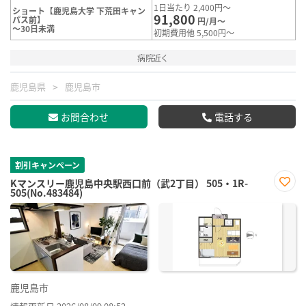
1日当たり 2,400円～
ショート【鹿児島大学 下荒田キャン
91,800
パス前】
円/月～
～30日未満
初期費用他 5,500円～
病院近く
鹿児島県
鹿児島市
お問合わせ
電話する
割引キャンペーン
Kマンスリー鹿児島中央駅西口前（武2丁目） 505・1R-
505(No.483484)
お気
に入
り登
録
鹿児島市