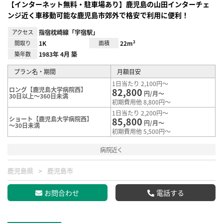
【インターネット無料・駐車場あり】鹿児島の山田インターチェ
ンジ近く車移動可能な鹿児島市郊外で格安で利用に便利！
アクセス
指宿枕崎線「宇宿駅」
間取り
1K
面積
22m²
築年数
1983年 4月 築
プラン名・期間
月額目安
1日当たり 2,100円～
ロング【鹿児島大学病院西】
82,800
円/月～
30日以上～360日未満
初期費用他 8,800円～
1日当たり 2,200円～
ショート【鹿児島大学病院西】
85,800
円/月～
～30日未満
初期費用他 5,500円～
病院近く
鹿児島県
鹿児島市
お問合わせ
電話する