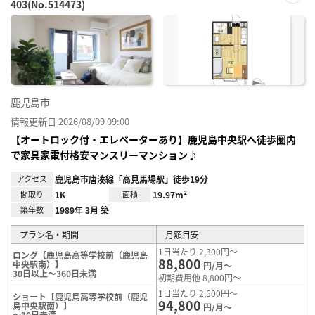
403(No.514473)
お気
に入
り登
録
鹿児島市
情報更新日 2026/08/09 09:00
【オートロック付・エレベーターあり】鹿児島中央駅へ徒歩圏内
で家具家電付格安マンスリーマンション♪
アクセス
鹿児島市唐湊線「高見馬場駅」徒歩19分
間取り
1K
面積
19.97m²
築年数
1989年 3月 築
プラン名・期間
月額目安
1日当たり 2,300円～
ロング【鹿児島高等学校前（鹿児島
88,800
中央駅南）】
円/月～
30日以上～360日未満
初期費用他 8,800円～
1日当たり 2,500円～
ショート【鹿児島高等学校前（鹿児
94,800
島中央駅南）】
円/月～
～30日未満