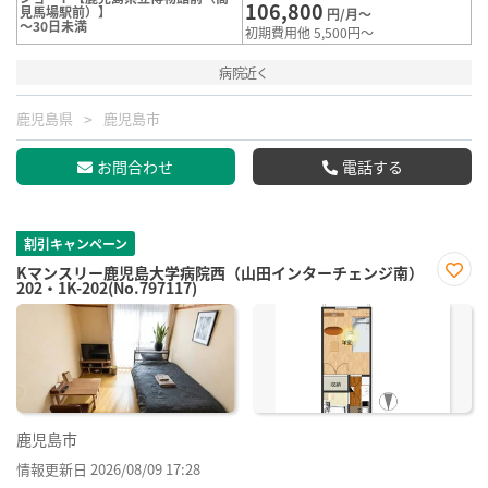
106,800
見馬場駅前）】
円/月～
～30日未満
初期費用他 5,500円～
病院近く
鹿児島県
鹿児島市
お問合わせ
電話する
割引キャンペーン
Kマンスリー鹿児島大学病院西（山田インターチェンジ南）
202・1K-202(No.797117)
お気
に入
り登
録
鹿児島市
情報更新日 2026/08/09 17:28