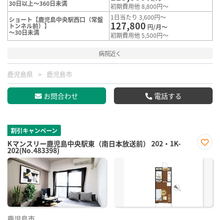
30日以上～360日未満
初期費用他 8,800円～
1日当たり 3,600円～
ショート【鹿児島中央駅西口（常盤
127,800
トンネル前）】
円/月～
～30日未満
初期費用他 5,500円～
病院近く
鹿児島県
鹿児島市
お問合わせ
電話する
割引キャンペーン
Kマンスリー鹿児島中央駅東（南日本放送前） 202・1K-
202(No.483398)
お気
に入
り登
録
鹿児島市