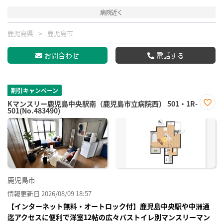
病院近く
鹿児島県
鹿児島市
お問合わせ
電話する
割引キャンペーン
Kマンスリー鹿児島中央駅南（鹿児島市立病院西） 501・1R-
501(No.483490)
お気
に入
り登
録
鹿児島市
情報更新日 2026/08/09 18:57
【インターネット無料・オートロック付】鹿児島中央駅や中洲通
迄アクセスに便利で洋室12帖の広々バストイレ別マンスリーマン