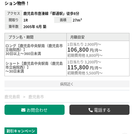
ション物件！
アクセス
鹿児島市唐湊線「都通駅」徒歩8分
間取り
1R
面積
27m²
築年数
2005年 6月 築
プラン名・期間
月額目安
1日当たり 2,900円～
ロング【鹿児島中央駅南（鹿児島市
106,800
立病院西）】
円/月～
30日以上～360日未満
初期費用他 8,800円～
1日当たり 3,200円～
ショート【鹿児島中央駅南（鹿児島
115,800
市立病院西）】
円/月～
～30日未満
初期費用他 5,500円～
病院近く
鹿児島県
鹿児島市
お問合わせ
電話する
割引キャンペーン