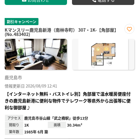
割引キャンペーン
Kマンスリー鹿児島新港（南林寺町） 307・1K-【角部屋】
(No.483402)
お気
に入
り登
録
鹿児島市
情報更新日 2026/08/09 12:41
【インターネット無料・バストイレ別】角部屋で温水暖房便座付
きの鹿児島新港に便利な物件でテレワーク等県外から出張等に便
利な御部屋♪
アクセス
鹿児島市谷山線「武之橋駅」徒歩13分
間取り
1K
面積
30.34m²
築年数
1985年 6月 築