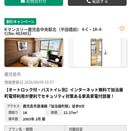
お問合わせ
電話する
割引キャンペーン
Kマンスリー鹿児島中央駅北（平田橋前） 4-C・1K-4-
C(No.483401)
お気
に入
り登
録
鹿児島市
情報更新日 2026/08/09 10:57
【オートロック付・バストイレ別】インターネット無料で加治屋
町電停利用が便利でセキュリティ対策ある家具家電付部屋！
アクセス
鹿児島市唐湊線「加治屋町駅」徒歩9分
間取り
1K
面積
22.27m²
築年数
2003年 3月 築
プラン名・期間
月額目安