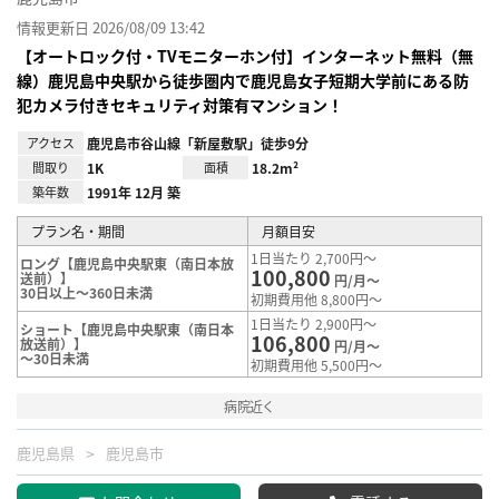
情報更新日 2026/08/09 13:42
【オートロック付・TVモニターホン付】インターネット無料（無
線）鹿児島中央駅から徒歩圏内で鹿児島女子短期大学前にある防
犯カメラ付きセキュリティ対策有マンション！
アクセス
鹿児島市谷山線「新屋敷駅」徒歩9分
間取り
1K
面積
18.2m²
築年数
1991年 12月 築
プラン名・期間
月額目安
1日当たり 2,700円～
ロング【鹿児島中央駅東（南日本放
100,800
送前）】
円/月～
30日以上～360日未満
初期費用他 8,800円～
1日当たり 2,900円～
ショート【鹿児島中央駅東（南日本
106,800
放送前）】
円/月～
～30日未満
初期費用他 5,500円～
病院近く
鹿児島県
鹿児島市