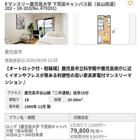
Kマンスリー鹿児島大学 下荒田キャンパス前（谷山街道）
202・1K-202(No.479291)
お気
に入
り登
録
鹿児島市
情報更新日 2026/08/09 12:58
【オートロック付・駐輪場】鹿児島市立科学館や鹿児島県庁に近
くイオンやフレスポ等ある利便性の高い家具家電付マンスリーマ
ンション♪
アクセス
鹿児島市谷山線「二中通駅」徒歩19分
間取り
1K
面積
20.08m²
築年数
1990年 12月 築
プラン名・期間
月額目安
1日当たり 2,000円～
ロング【鹿児島大学 下荒田キャンパ
79,800
ス前（谷山街道）】
円/月～
30日以上～360日未満
初期費用他 8,800円～