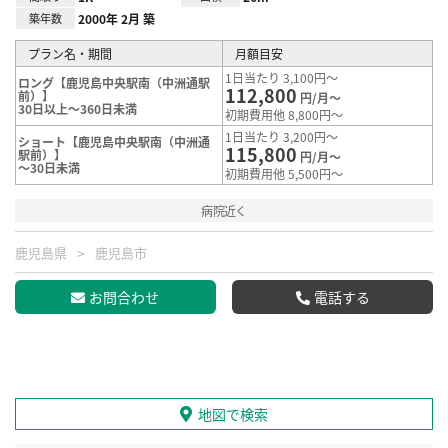
築年数
2000年 2月 築
プラン名・期間
月額目安
1日当たり 3,100円～
ロング【鹿児島中央駅南（中洲通駅
112,800
前）】
円/月～
30日以上～360日未満
初期費用他 8,800円～
1日当たり 3,200円～
ショート【鹿児島中央駅南（中洲通
115,800
駅前）】
円/月～
～30日未満
初期費用他 5,500円～
病院近く
鹿児島県
鹿児島市
お問合わせ
電話する
地図で検索