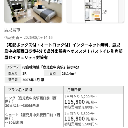
録
鹿児島市
情報更新日 2026/08/09 14:16
【宅配ボックス付・オートロック付】インターネット無料、鹿児
島中央駅西口徒歩4分で県外出張者へオススメ！バストイレ別角部
屋セイキュリティ対策有！
アクセス
指宿枕崎線「鹿児島中央駅」徒歩4分
間取り
1R
面積
26.14m²
築年数
2007年 4月 築
プラン名・期間
月額目安
1日当たり 3,200円～
ロング【鹿児島中央駅西口前（西
115,800
田）】
円/月～
30日以上～360日未満
初期費用他 8,800円～
1日当たり 3,300円～
ショート【鹿児島中央駅西口前（西
118,800
田）】
円/月～
～30日未満
初期費用他 5,500円～