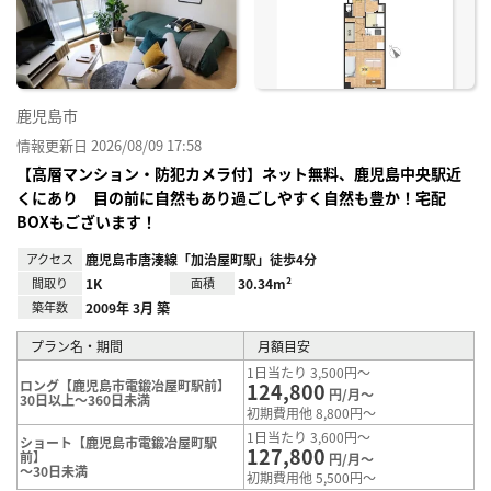
り登
録
鹿児島市
情報更新日 2026/08/09 17:58
【高層マンション・防犯カメラ付】ネット無料、鹿児島中央駅近
くにあり 目の前に自然もあり過ごしやすく自然も豊か！宅配
BOXもございます！
アクセス
鹿児島市唐湊線「加治屋町駅」徒歩4分
間取り
1K
面積
30.34m²
築年数
2009年 3月 築
プラン名・期間
月額目安
1日当たり 3,500円～
ロング【鹿児島市電鍛冶屋町駅前】
124,800
円/月～
30日以上～360日未満
初期費用他 8,800円～
1日当たり 3,600円～
ショート【鹿児島市電鍛冶屋町駅
127,800
前】
円/月～
～30日未満
初期費用他 5,500円～