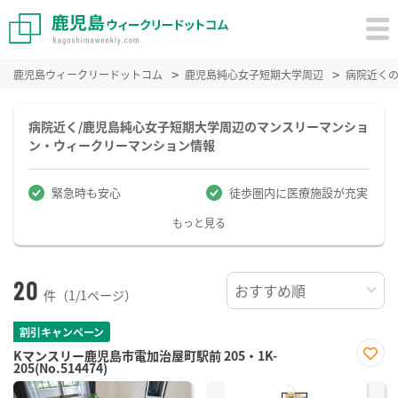
鹿児島ウィークリードットコム
鹿児島純心女子短期大学周辺
病院近く
病院近く/鹿児島純心女子短期大学周辺のマンスリーマンショ
ン・ウィークリーマンション情報
緊急時も安心
徒歩圏内に医療施設が充実
もっと見る
20
件（1/1ページ）
割引キャンペーン
Kマンスリー鹿児島市電加治屋町駅前 205・1K-
205(No.514474)
お気
に入