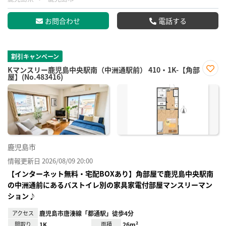
お問合わせ
電話する
割引キャンペーン
Kマンスリー鹿児島中央駅南（中洲通駅前） 410・1K-【角部
屋】(No.483416)
お気
に入
り登
録
鹿児島市
情報更新日 2026/08/09 20:00
【インターネット無料・宅配BOXあり】角部屋で鹿児島中央駅南
の中洲通前にあるバストイレ別の家具家電付部屋マンスリーマン
ション♪
アクセス
鹿児島市唐湊線「都通駅」徒歩4分
間取り
1K
面積
26m²