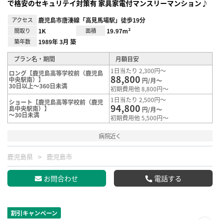
で格安のセキュリテイ対策有 家具家電付マンスリーマンション♪
アクセス
鹿児島市唐湊線「高見馬場駅」徒歩19分
間取り
1K
面積
19.97m²
築年数
1989年 3月 築
プラン名・期間
月額目安
1日当たり 2,300円～
ロング【鹿児島高等学校前（鹿児島
88,800
中央駅南）】
円/月～
30日以上～360日未満
初期費用他 8,800円～
1日当たり 2,500円～
ショート【鹿児島高等学校前（鹿児
94,800
島中央駅南）】
円/月～
～30日未満
初期費用他 5,500円～
病院近く
鹿児島県
鹿児島市
お問合わせ
電話する
割引キャンペーン