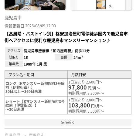
鹿児島市
情報更新日 2026/08/09 12:00
【高層階・バストイレ別】格安加治屋町電停徒歩圏内で鹿児島市
街へアクセスに便利な鹿児島市マンスリーマンション♪
アクセス
鹿児島市唐湊線「加治屋町駅」徒歩11分
間取り
1K
面積
24m²
築年数
1989年 1月 築
プラン名・期間
月額目安
1日当たり 2,600円～
ロング【Kマンスリー新照院町3号線
97,800
前（伊敷街道）】
円/月～
30日以上～360日未満
初期費用他 8,800円～
1日当たり 2,800円～
ショート【Kマンスリー新照院町3号
103,800
線前（伊敷街道）】
円/月～
～30日未満
初期費用他 5,500円～
病院近く
鹿児島県
鹿児島市