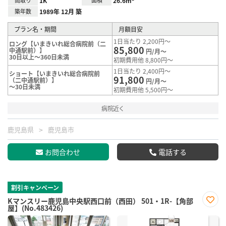
間取り
1K
面積
26.6m²
築年数
1989年 12月 築
プラン名・期間
月額目安
1日当たり 2,200円～
ロング【いまきいれ総合病院前（二
85,800
中通駅前）】
円/月～
30日以上～360日未満
初期費用他 8,800円～
1日当たり 2,400円～
ショート【いまきいれ総合病院前
91,800
（二中通駅前）】
円/月～
～30日未満
初期費用他 5,500円～
病院近く
鹿児島県
鹿児島市
お問合わせ
電話する
割引キャンペーン
Kマンスリー鹿児島中央駅西口前（西田） 501・1R-【角部
屋】(No.483426)
お気
に入
り登