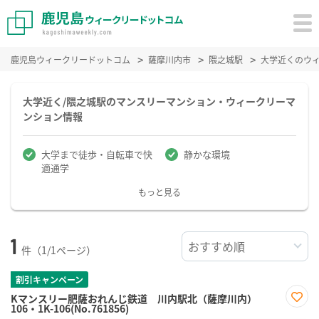
鹿児島ウィークリードットコム
薩摩川内市
隈之城駅
大学近くのウ
大学近く/隈之城駅のマンスリーマンション・ウィークリーマ
ンション情報
大学まで徒歩・自転車で快
静かな環境
適通学
もっと見る
1
件（1/1ページ）
割引キャンペーン
Kマンスリー肥薩おれんじ鉄道 川内駅北（薩摩川内）
106・1K-106(No.761856)
お気