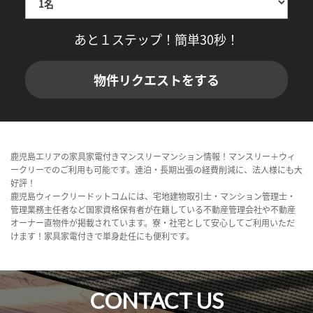
あと１ステップ！簡単30秒！
物件リクエストをする
鹿児島エリアの家具家電付きマンスリーマンション情報！マンスリー＋ウィ
ークリーでのご利用も可能です。連泊・長期出張の経費削減に、法人様にも大
好評！
鹿児島ウィークリードットコムには、宅地建物取引士・マンション管理士・
管理業務主任者など国家資格保有者が在籍している不動産管理会社や不動産
オーナー直物件が掲載されています。寮・社宅として安心してご利用いただ
けます！家具家電付きで単身赴任にも便利です。
CONTACT US