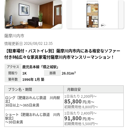
に入
り登
録
薩摩川内市
情報更新日 2026/08/02 12:35
【駐車場付・バストイレ別】薩摩川内市内にある格安なソファー
付き8帖広々な家具家電付薩摩川内市マンスリーマンション！
アクセス
鹿児島本線「隈之城駅」
間取り
1K
面積
26.01m²
築年数
1996年 1月 築
プラン名・期間
月額目安
1日当たり 2,200円～
ロング【肥薩おれんじ鉄道 川内駅
85,800
北】
円/月～
30日以上～365日未満
初期費用他 8,800円～
1日当たり 2,400円～
ショート【肥薩おれんじ鉄道 川内
91,800
駅北】
円/月～
～30日未満
初期費用他 5,500円～