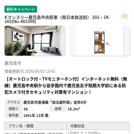
割引キャンペーン
Kマンスリー鹿児島中央駅東（南日本放送前） 202・1K-
202(No.483398)
お気
に入
り登
録
鹿児島市
情報更新日 2026/08/02 13:42
【オートロック付・TVモニターホン付】インターネット無料（無
線）鹿児島中央駅から徒歩圏内で鹿児島女子短期大学前にある防
犯カメラ付きセキュリティ対策有マンション！
アクセス
鹿児島市唐湊線「加治屋町駅」徒歩8分
間取り
1K
面積
18.2m²
築年数
1991年 12月 築
プラン名・期間
月額目安
1日当たり 2,700円～