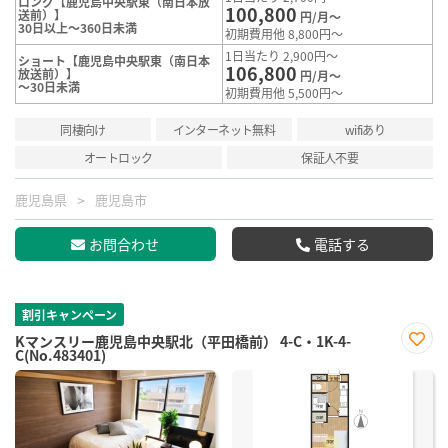
ロング【鹿児島中央駅東（南日本放
100,800
送前）】
円/月～
30日以上～360日未満
初期費用他 8,800円～
1日当たり 2,900円～
ショート【鹿児島中央駅東（南日本
106,800
放送前）】
円/月～
～30日未満
初期費用他 5,500円～
同棲向け
インターネット無料
wifiあり
オートロック
保証人不要
鹿児島県
鹿児島市
お問合わせ
電話する
割引キャンペーン
Kマンスリー鹿児島中央駅北（平田橋前） 4-C・1K-4-
C(No.483401)
お気
に入
り登
録