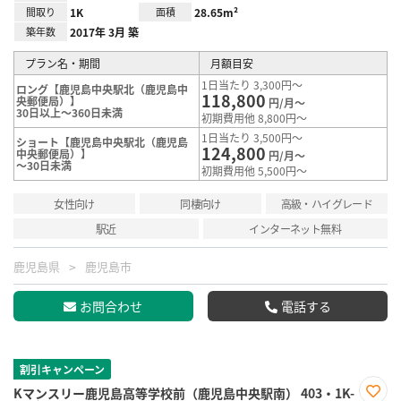
間取り
1K
面積
28.65m²
築年数
2017年 3月 築
プラン名・期間
月額目安
1日当たり 3,300円～
ロング【鹿児島中央駅北（鹿児島中
118,800
央郵便局）】
円/月～
30日以上～360日未満
初期費用他 8,800円～
1日当たり 3,500円～
ショート【鹿児島中央駅北（鹿児島
124,800
中央郵便局）】
円/月～
～30日未満
初期費用他 5,500円～
女性向け
同棲向け
高級・ハイグレード
駅近
インターネット無料
鹿児島県
鹿児島市
お問合わせ
電話する
割引キャンペーン
Kマンスリー鹿児島高等学校前（鹿児島中央駅南） 403・1K-