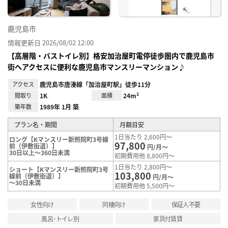
鹿児島市
情報更新日 2026/08/02 12:00
【高層階・バストイレ別】格安加治屋町電停徒歩圏内で鹿児島市
街へアクセスに便利な鹿児島市マンスリーマンション♪
アクセス
鹿児島市唐湊線「加治屋町駅」徒歩11分
間取り
1K
面積
24m²
築年数
1989年 1月 築
プラン名・期間
月額目安
1日当たり 2,600円～
ロング【Kマンスリー新照院町3号線
97,800
前（伊敷街道）】
円/月～
30日以上～360日未満
初期費用他 8,800円～
1日当たり 2,800円～
ショート【Kマンスリー新照院町3号
103,800
線前（伊敷街道）】
円/月～
～30日未満
初期費用他 5,500円～
女性向け
同棲向け
保証人不要
風呂･トイレ別
家具付賃貸