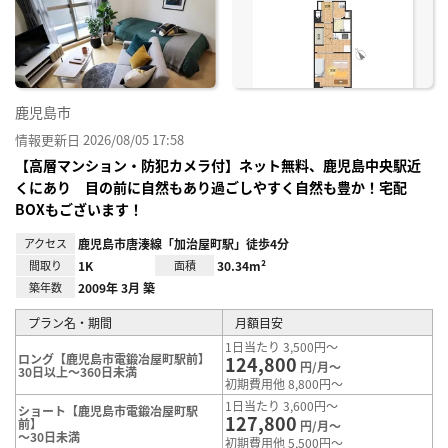
り登
録
鹿児島市
情報更新日 2026/08/05 17:58
【高層マンション・防犯カメラ付】ネット無料、鹿児島中央駅近
くにあり 目の前に自然もあり過ごしやすく自然も豊か！宅配
BOXもございます！
アクセス
鹿児島市唐湊線「加治屋町駅」徒歩4分
間取り
1K
面積
30.34m²
築年数
2009年 3月 築
プラン名・期間
月額目安
1日当たり 3,500円～
ロング【鹿児島市電鍛冶屋町駅前】
124,800
円/月～
30日以上～360日未満
初期費用他 8,800円～
1日当たり 3,600円～
ショート【鹿児島市電鍛冶屋町駅
127,800
前】
円/月～
～30日未満
初期費用他 5,500円～