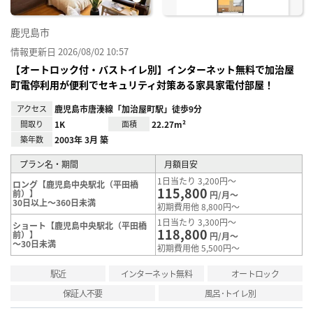
鹿児島市
情報更新日 2026/08/02 10:57
【オートロック付・バストイレ別】インターネット無料で加治屋
町電停利用が便利でセキュリティ対策ある家具家電付部屋！
アクセス
鹿児島市唐湊線「加治屋町駅」徒歩9分
間取り
1K
面積
22.27m²
築年数
2003年 3月 築
プラン名・期間
月額目安
1日当たり 3,200円～
ロング【鹿児島中央駅北（平田橋
115,800
前）】
円/月～
30日以上～360日未満
初期費用他 8,800円～
1日当たり 3,300円～
ショート【鹿児島中央駅北（平田橋
118,800
前）】
円/月～
～30日未満
初期費用他 5,500円～
駅近
インターネット無料
オートロック
保証人不要
風呂･トイレ別