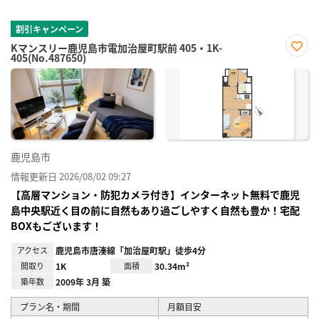
割引キャンペーン
Kマンスリー鹿児島市電加治屋町駅前 405・1K-
405(No.487650)
お気
に入
り登
録
鹿児島市
情報更新日 2026/08/02 09:27
【高層マンション・防犯カメラ付き】インターネット無料で鹿児
島中央駅近く目の前に自然もあり過ごしやすく自然も豊か！宅配
BOXもございます！
アクセス
鹿児島市唐湊線「加治屋町駅」徒歩4分
間取り
1K
面積
30.34m²
築年数
2009年 3月 築
プラン名・期間
月額目安