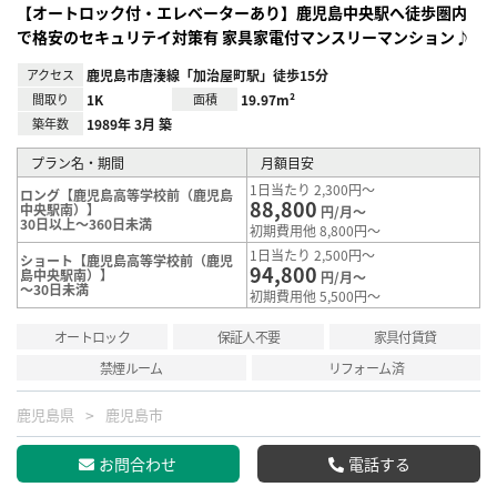
【オートロック付・エレベーターあり】鹿児島中央駅へ徒歩圏内
で格安のセキュリテイ対策有 家具家電付マンスリーマンション♪
アクセス
鹿児島市唐湊線「加治屋町駅」徒歩15分
間取り
1K
面積
19.97m²
築年数
1989年 3月 築
プラン名・期間
月額目安
1日当たり 2,300円～
ロング【鹿児島高等学校前（鹿児島
88,800
中央駅南）】
円/月～
30日以上～360日未満
初期費用他 8,800円～
1日当たり 2,500円～
ショート【鹿児島高等学校前（鹿児
94,800
島中央駅南）】
円/月～
～30日未満
初期費用他 5,500円～
オートロック
保証人不要
家具付賃貸
禁煙ルーム
リフォーム済
鹿児島県
鹿児島市
お問合わせ
電話する