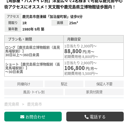
【角部屋・バストイレ別】洋室広々で2名様まで可能な鹿児島中心
街アクセスにオススメ！天文館や鹿児島県立博物館徒歩圏内！
アクセス
鹿児島市唐湊線「加治屋町駅」徒歩9分
間取り
1R
面積
25m²
築年数
1980年 9月 築
プラン名・期間
月額目安
1日当たり 2,300円～
ロング【鹿児島県立博物館前（高見
88,800
馬場駅前）】
円/月～
30日以上～360日未満
初期費用他 8,800円～
1日当たり 2,900円～
ショート【鹿児島県立博物館前（高
106,800
見馬場駅前）】
円/月～
～30日未満
初期費用他 5,500円～
同棲向け
駅近
保証人不要
風呂･トイレ別
家具付賃貸
鹿児島県
鹿児島市
お問合わせ
電話する