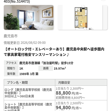
403(No.514473)
お気
に入
り登
録
鹿児島市
情報更新日 2026/08/02 09:00
【オートロック付・エレベーターあり】鹿児島中央駅へ徒歩圏内
で家具家電付格安マンスリーマンション♪
アクセス
鹿児島市唐湊線「加治屋町駅」徒歩15分
間取り
1K
面積
19.97m²
築年数
1989年 3月 築
プラン名・期間
月額目安
1日当たり 2,300円～
ロング【鹿児島高等学校前（鹿児島
88,800
中央駅南）】
円/月～
30日以上～360日未満
初期費用他 8,800円～
1日当たり 2,500円～
ショート【鹿児島高等学校前（鹿児
94,800
島中央駅南）】
円/月～
～30日未満