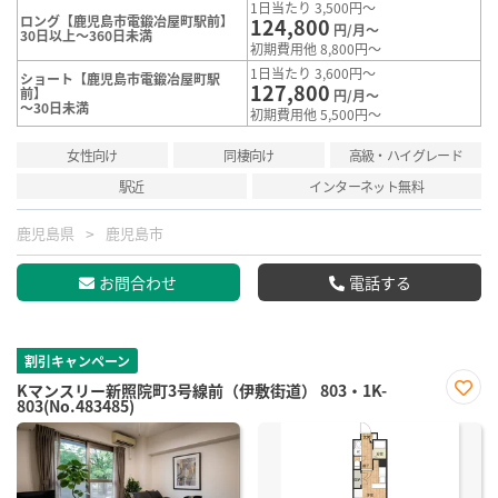
1日当たり 3,500円～
ロング【鹿児島市電鍛冶屋町駅前】
124,800
円/月～
30日以上～360日未満
初期費用他 8,800円～
1日当たり 3,600円～
ショート【鹿児島市電鍛冶屋町駅
127,800
前】
円/月～
～30日未満
初期費用他 5,500円～
女性向け
同棲向け
高級・ハイグレード
駅近
インターネット無料
鹿児島県
鹿児島市
お問合わせ
電話する
割引キャンペーン
Kマンスリー新照院町3号線前（伊敷街道） 803・1K-
803(No.483485)
お気
に入
り登
録