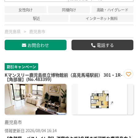
女性向け
同棲向け
高級・ハイグレード
駅近
インターネット無料
鹿児島県
鹿児島市
お問合わせ
電話する
割引キャンペーン
Kマンスリー鹿児島県立博物館前（高見馬場駅前） 301・1R-
【角部屋】(No.483399)
お気
に入
り登
録
鹿児島市
情報更新日 2026/08/04 16:14