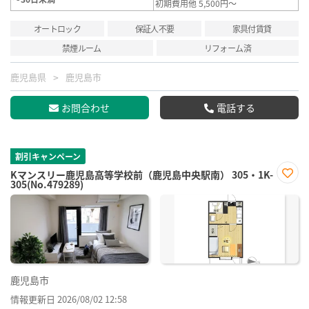
初期費用他 5,500円～
オートロック
保証人不要
家具付賃貸
禁煙ルーム
リフォーム済
鹿児島県
鹿児島市
お問合わせ
電話する
割引キャンペーン
Kマンスリー鹿児島高等学校前（鹿児島中央駅南） 305・1K-
305(No.479289)
お気
に入
り登
録
鹿児島市
情報更新日 2026/08/02 12:58