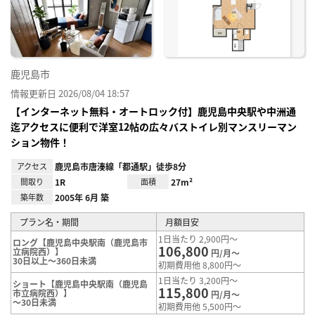
り登
録
鹿児島市
情報更新日 2026/08/04 18:57
【インターネット無料・オートロック付】鹿児島中央駅や中洲通
迄アクセスに便利で洋室12帖の広々バストイレ別マンスリーマン
ション物件！
アクセス
鹿児島市唐湊線「都通駅」徒歩8分
間取り
1R
面積
27m²
築年数
2005年 6月 築
プラン名・期間
月額目安
1日当たり 2,900円～
ロング【鹿児島中央駅南（鹿児島市
106,800
立病院西）】
円/月～
30日以上～360日未満
初期費用他 8,800円～
1日当たり 3,200円～
ショート【鹿児島中央駅南（鹿児島
115,800
市立病院西）】
円/月～
～30日未満
初期費用他 5,500円～