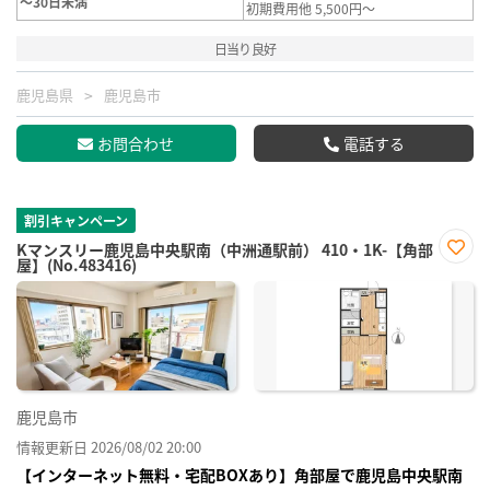
～30日未満
初期費用他 5,500円～
日当り良好
鹿児島県
鹿児島市
お問合わせ
電話する
割引キャンペーン
Kマンスリー鹿児島中央駅南（中洲通駅前） 410・1K-【角部
屋】(No.483416)
お気
に入
り登
録
鹿児島市
情報更新日 2026/08/02 20:00
【インターネット無料・宅配BOXあり】角部屋で鹿児島中央駅南