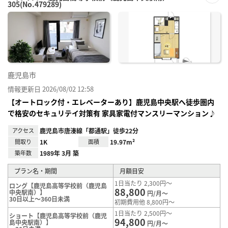
305(No.479289)
お気
に入
り登
録
鹿児島市
情報更新日 2026/08/02 12:58
【オートロック付・エレベーターあり】鹿児島中央駅へ徒歩圏内
で格安のセキュリテイ対策有 家具家電付マンスリーマンション♪
アクセス
鹿児島市唐湊線「都通駅」徒歩22分
間取り
1K
面積
19.97m²
築年数
1989年 3月 築
プラン名・期間
月額目安
1日当たり 2,300円～
ロング【鹿児島高等学校前（鹿児島
88,800
中央駅南）】
円/月～
30日以上～360日未満
初期費用他 8,800円～
1日当たり 2,500円～
ショート【鹿児島高等学校前（鹿児
94,800
島中央駅南）】
円/月～