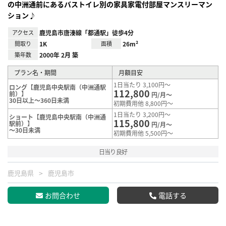
の中洲通前にあるバストイレ別の家具家電付部屋マンスリーマン
ション♪
アクセス
鹿児島市唐湊線「都通駅」徒歩4分
間取り
1K
面積
26m²
築年数
2000年 2月 築
プラン名・期間
月額目安
1日当たり 3,100円～
ロング【鹿児島中央駅南（中洲通駅
112,800
前）】
円/月～
30日以上～360日未満
初期費用他 8,800円～
1日当たり 3,200円～
ショート【鹿児島中央駅南（中洲通
115,800
駅前）】
円/月～
～30日未満
初期費用他 5,500円～
日当り良好
鹿児島県
鹿児島市
お問合わせ
電話する