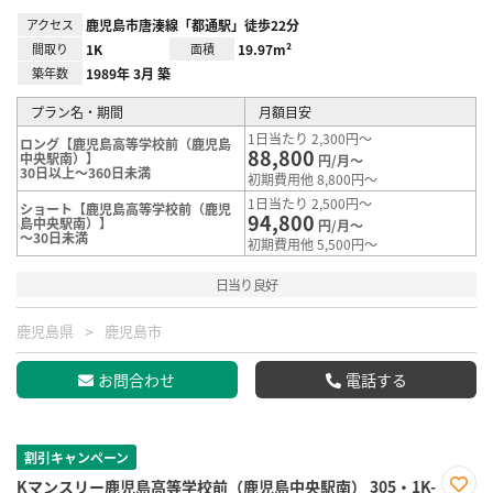
アクセス
鹿児島市唐湊線「都通駅」徒歩22分
間取り
1K
面積
19.97m²
築年数
1989年 3月 築
プラン名・期間
月額目安
1日当たり 2,300円～
ロング【鹿児島高等学校前（鹿児島
88,800
中央駅南）】
円/月～
30日以上～360日未満
初期費用他 8,800円～
1日当たり 2,500円～
ショート【鹿児島高等学校前（鹿児
94,800
島中央駅南）】
円/月～
～30日未満
初期費用他 5,500円～
日当り良好
鹿児島県
鹿児島市
お問合わせ
電話する
割引キャンペーン
Kマンスリー鹿児島高等学校前（鹿児島中央駅南） 305・1K-