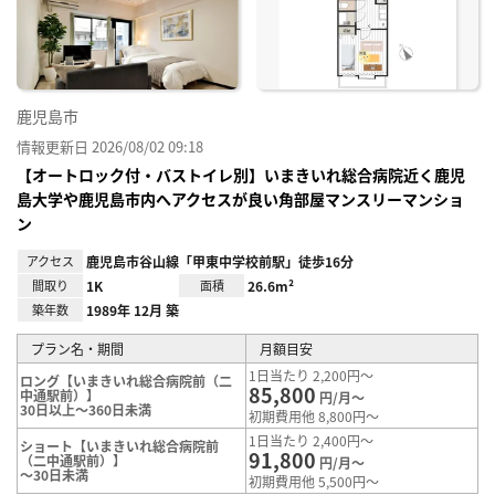
り登
録
鹿児島市
情報更新日 2026/08/02 09:18
【オートロック付・バストイレ別】いまきいれ総合病院近く鹿児
島大学や鹿児島市内へアクセスが良い角部屋マンスリーマンショ
ン
アクセス
鹿児島市谷山線「甲東中学校前駅」徒歩16分
間取り
1K
面積
26.6m²
築年数
1989年 12月 築
プラン名・期間
月額目安
1日当たり 2,200円～
ロング【いまきいれ総合病院前（二
85,800
中通駅前）】
円/月～
30日以上～360日未満
初期費用他 8,800円～
1日当たり 2,400円～
ショート【いまきいれ総合病院前
91,800
（二中通駅前）】
円/月～
～30日未満
初期費用他 5,500円～