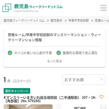
鹿児島ウィークリードットコム
鹿児島市
甲東中学校前駅
禁煙ルー
禁煙ルーム/甲東中学校前駅のマンスリーマンション・ウィー
クリーマンション情報
タバコの臭いの心配が不要
健康的な環境で安心滞在
もっと見る
1
件（1/1ページ）
割引キャンペーン
Kマンスリーいまきいれ総合病院前（二中通駅前） 207・1K-
【角部屋】(No.479288)
お気
に入