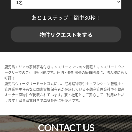
あと１ステップ！簡単30秒！
物件リクエストをする
鹿児島エリアの家具家電付きマンスリーマンション情報！マンスリー＋ウィ
ークリーでのご利用も可能です。連泊・長期出張の経費削減に、法人様にも大
好評！
鹿児島ウィークリードットコムには、宅地建物取引士・マンション管理士・
管理業務主任者など国家資格保有者が在籍している不動産管理会社や不動産
オーナー直物件が掲載されています。寮・社宅として安心してご利用いただ
けます！家具家電付きで単身赴任にも便利です。
CONTACT US