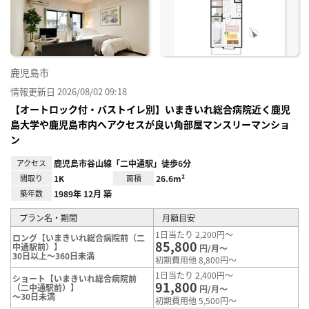
り登
録
鹿児島市
情報更新日 2026/08/02 09:18
【オートロック付・バストイレ別】いまきいれ総合病院近く鹿児
島大学や鹿児島市内へアクセスが良い角部屋マンスリーマンショ
ン
アクセス
鹿児島市谷山線「二中通駅」徒歩6分
間取り
1K
面積
26.6m²
築年数
1989年 12月 築
プラン名・期間
月額目安
1日当たり 2,200円～
ロング【いまきいれ総合病院前（二
85,800
中通駅前）】
円/月～
30日以上～360日未満
初期費用他 8,800円～
1日当たり 2,400円～
ショート【いまきいれ総合病院前
91,800
（二中通駅前）】
円/月～
～30日未満
初期費用他 5,500円～