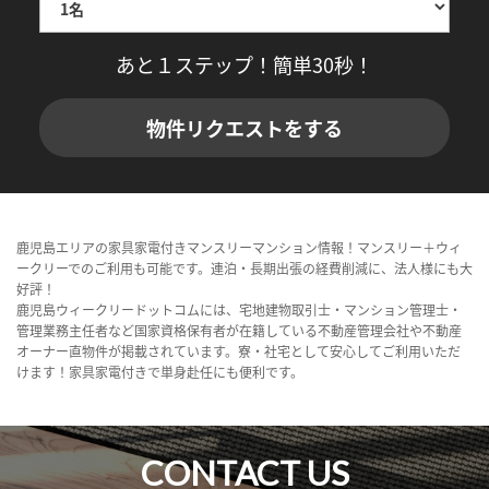
あと１ステップ！簡単30秒！
物件リクエストをする
鹿児島エリアの家具家電付きマンスリーマンション情報！マンスリー＋ウィ
ークリーでのご利用も可能です。連泊・長期出張の経費削減に、法人様にも大
好評！
鹿児島ウィークリードットコムには、宅地建物取引士・マンション管理士・
管理業務主任者など国家資格保有者が在籍している不動産管理会社や不動産
オーナー直物件が掲載されています。寮・社宅として安心してご利用いただ
けます！家具家電付きで単身赴任にも便利です。
CONTACT US