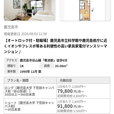
り登
録
鹿児島市
情報更新日 2026/08/02 12:58
【オートロック付・駐輪場】鹿児島市立科学館や鹿児島県庁に近
くイオンやフレスポ等ある利便性の高い家具家電付マンスリーマ
ンション♪
アクセス
鹿児島市谷山線「鴨池駅」徒歩9分
間取り
1K
面積
20.08m²
築年数
1990年 12月 築
プラン名・期間
月額目安
1日当たり 2,000円～
ロング【鹿児島大学 下荒田キャンパ
79,800
ス前（谷山街道）】
円/月～
30日以上～360日未満
初期費用他 8,800円～
1日当たり 2,400円～
ショート【鹿児島大学 下荒田キャン
91,800
パス前】
円/月～
～30日未満
初期費用他 5,500円～