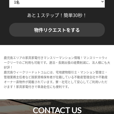
あと１ステップ！簡単30秒！
物件リクエストをする
鹿児島エリアの家具家電付きマンスリーマンション情報！マンスリー＋ウィ
ークリーでのご利用も可能です。連泊・長期出張の経費削減に、法人様にも大
好評！
鹿児島ウィークリードットコムには、宅地建物取引士・マンション管理士・
管理業務主任者など国家資格保有者が在籍している不動産管理会社や不動産
オーナー直物件が掲載されています。寮・社宅として安心してご利用いただ
けます！家具家電付きで単身赴任にも便利です。
CONTACT US