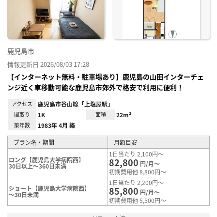
り登
録
鹿児島市
情報更新日 2026/08/03 17:28
【インターネット無料・駐車場あり】鹿児島の山田インターチェ
ンジ近く車移動可能な鹿児島市郊外で格安で利用に便利！
アクセス
鹿児島市谷山線「上塩屋駅」
間取り
1K
面積
22m²
築年数
1983年 4月 築
プラン名・期間
月額目安
1日当たり 2,100円～
ロング【鹿児島大学病院西】
82,800
円/月～
30日以上～360日未満
初期費用他 8,800円～
1日当たり 2,200円～
ショート【鹿児島大学病院西】
85,800
円/月～
～30日未満
初期費用他 5,500円～