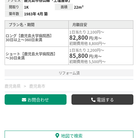
アクセス
鹿児島市谷山線「上塩屋駅」
間取り
1K
面積
22m²
築年数
1983年 4月 築
プラン名・期間
月額目安
1日当たり 2,100円～
ロング【鹿児島大学病院西】
82,800
円/月～
30日以上～360日未満
初期費用他 8,800円～
1日当たり 2,200円～
ショート【鹿児島大学病院西】
85,800
円/月～
～30日未満
初期費用他 5,500円～
リフォーム済
鹿児島県
鹿児島市
お問合わせ
電話する
地図で検索