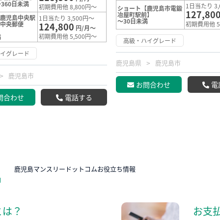
360日未満
1日当たり 3,
初期費用他 8,800円～
ショート【鹿児島市電鍛
127,80
冶屋町駅前】
【鹿児島中央駅
1日当たり 3,500円～
～30日未満
島中央郵便
初期費用他 5
124,800
円/月～
初期費用他 5,500円～
満
高級・ハイグレード
ハイグレード
鹿児島県
鹿児島市
鹿児島市
お問合わせ
電
問合わせ
電話する
N
鹿児島マンスリードットコムお役立ち情報
とは？
お支