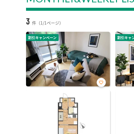
3
件（1/1ページ）
割引キャンペーン
割引キャ
お気
に入
り登
録