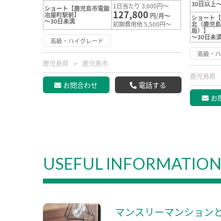
30日以上～
1日当たり 3,600円～
ショート【鹿児島市電鍛
127,800
冶屋町駅前】
円/月～
ショート
～30日未満
初期費用他 5,500円～
北（鹿児
局）】
～30日未
高級・ハイグレード
高級・
鹿児島県
鹿児島市
鹿児島県
お問合わせ
電話する
お
USEFUL INFORMATIO
マンスリーマンション