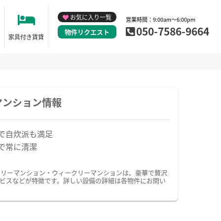
お気に入り一覧
営業時間：9:00am～6:00pm
050-7586-9664
物件リクエスト
家具付き賃貸
マンション情報
で自炊派も満足
で常に清潔
スリーマンション・ウィークリーマンションは、豪華で贅沢
ビスなどが特徴です。詳しい設備の詳細は各物件にお問い