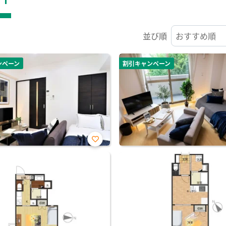
並び順
ンペーン
割引キャンペーン
お気
に入
り登
録