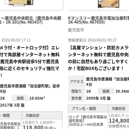
リー鹿児島中央駅北（鹿児島中央郵
Kマンスリー鹿児島市電加治屋町駅
・1K-201(No.483437)
1K-405(No.487650)
鹿児島市
26/08/02 17:11
情報更新日 2026/08/02 09:27
メラ付・オートロック付】エレ
【高層マンション・防犯カメラ
付で角部屋インターネット無料
ンターネット無料で鹿児島中央
にて鹿児島中央駅徒歩5分で鹿児島
の前に自然もあり過ごしやすく
局に近くのセキュリティ強化マ
か！宅配BOXもございます！
！
鹿児島市唐湊線「加治屋
アクセス
4分
鹿児島市唐湊線「加治屋町駅」徒歩
9分
1K
30.34m
間取り
面積
1K
28.65m²
2009年 3月 築
面積
築年数
2017年 3月 築
プラン名・期間
月額目安
・期間
月額目安
1日当たり 3,
ロング【鹿児島市電鍛冶
124,80
屋町駅前】
1日当たり 3,300円～
鹿児島中央駅北
30日以上～360日未満
118,800
初期費用他 8
中央郵便局）】
円/月～