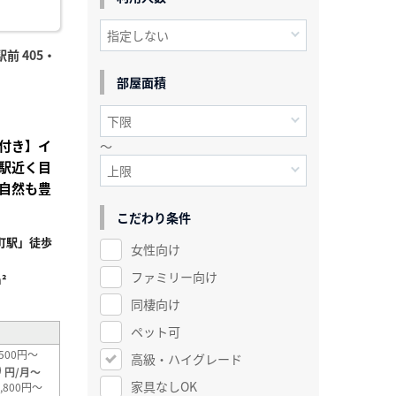
前 405・
部屋面積
付き】イ
～
駅近く目
自然も豊
こだわり条件
町駅」徒歩
女性向け
ファミリー向け
²
同棲向け
ペット可
500円～
高級・ハイグレード
0
円/月～
家具なしOK
,800円～