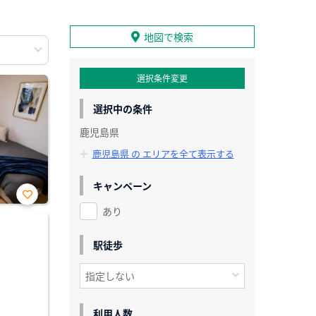
地図で検索
選択条件変更
選択中の条件
鹿児島県
鹿児島県 の エリアを全て表示する
キャンペーン
あり
お気
に入
り登
録
駅徒歩
利用人数