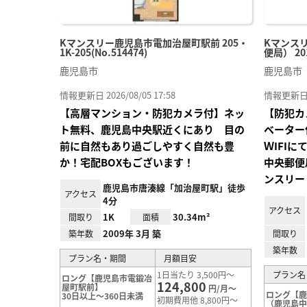
Kマンスリー鹿児島市電加治屋町駅前 205・
Kマンス
1K-205(No.514474)
便局） 201
鹿児島市
鹿児島市
情報更新日 2026/08/05 17:58
情報更新日 20
【高層マンション・防犯カメラ付】ネッ
【防犯カ
ト無料、鹿児島中央駅近くにあり 目の
ベーター
前に自然もあり過ごしやすく自然も豊
ＷIFI
か！宅配BOXもございます！
中央郵便
ンスリー
鹿児島市唐湊線「加治屋町駅」徒歩
アクセス
4分
アクセス
1K
30.34m²
間取り
面積
2009年 3月 築
築年数
間取り
築年数
プラン名・期間
月額目安
1日当たり 3,500円～
プラン名
ロング【鹿児島市電鍛冶
124,800
屋町駅前】
円/月～
ロング【
30日以上～360日未満
初期費用他 8,800円～
（鹿児島