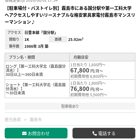
【駐車場付・バストイレ別】霧島市にある国分駅や第一工科大学
へアクセスしやすいリースナブルな格安家具家電付霧島市マンスリ
ーマンション♪
アクセス
日豊本線「国分駅」
間取り
1K
面積
25.92m²
築年数
1986年 3月 築
プラン名・期間
月額目安
1日当たり 1,600円～
ロング【第一工科大学北（霧島国分
67,800
清水）】
円/月～
30日以上～360日未満
初期費用他 8,800円～
1日当たり 1,900円～
ショート【第一工科大学北（霧島国
76,800
分清水）】
円/月～
～30日未満
初期費用他 5,500円～
駐車場あり
鹿児島県
霧島市
お問合わせ
電話する