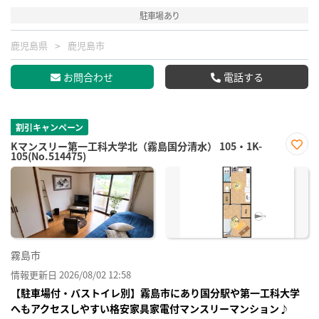
駐車場あり
鹿児島県
鹿児島市
お問合わせ
電話する
割引キャンペーン
Kマンスリー第一工科大学北（霧島国分清水） 105・1K-
105(No.514475)
お気
に入
り登
録
霧島市
情報更新日 2026/08/02 12:58
【駐車場付・バストイレ別】霧島市にあり国分駅や第一工科大学
へもアクセスしやすい格安家具家電付マンスリーマンション♪