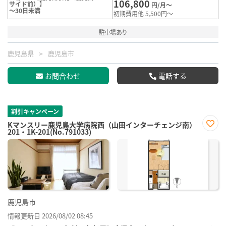
106,800
サイド前）】
円/月～
～30日未満
初期費用他 5,500円～
駐車場あり
鹿児島県
鹿児島市
お問合わせ
電話する
割引キャンペーン
Kマンスリー鹿児島大学病院西（山田インターチェンジ南）
201・1K-201(No.791033)
お気
に入
り登
録
鹿児島市
情報更新日 2026/08/02 08:45