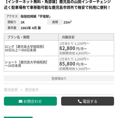
【インターネット無料・角部屋】鹿児島の山田インターチェンジ
近く駐車場有で車移動可能な鹿児島市郊外で格安で利用に便利！
アクセス
指宿枕崎線「宇宿駅」
間取り
1K
面積
22m²
築年数
1983年 4月 築
プラン名・期間
月額目安
1日当たり 2,100円～
ロング【鹿児島大学病院西】
82,800
円/月～
30日以上～360日未満
初期費用他 8,800円～
1日当たり 2,200円～
ショート【鹿児島大学病院西】
85,800
円/月～
～30日未満
初期費用他 5,500円～
駐車場あり
鹿児島県
鹿児島市
お問合わせ
電話する