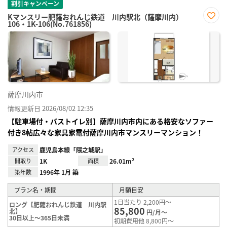
割引キャンペーン
Kマンスリー肥薩おれんじ鉄道 川内駅北（薩摩川内）
106・1K-106(No.761856)
お気
に入
り登
録
薩摩川内市
情報更新日 2026/08/02 12:35
【駐車場付・バストイレ別】薩摩川内市内にある格安なソファー
付き8帖広々な家具家電付薩摩川内市マンスリーマンション！
アクセス
鹿児島本線「隈之城駅」
間取り
1K
面積
26.01m²
築年数
1996年 1月 築
プラン名・期間
月額目安
1日当たり 2,200円～
ロング【肥薩おれんじ鉄道 川内駅
85,800
北】
円/月～
30日以上～365日未満
初期費用他 8,800円～