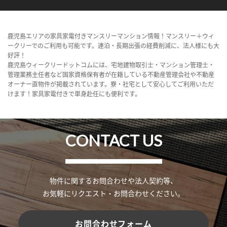
鹿児島エリアの家具家電付きマンスリーマンション情報！マンスリー＋ウィ
ークリーでのご利用も可能です。連泊・長期出張の経費削減に、法人様にも大
好評！
鹿児島ウィークリードットコムには、宅地建物取引士・マンション管理士・
管理業務主任者など国家資格保有者が在籍している不動産管理会社や不動産
オーナー直物件が掲載されています。寮・社宅として安心してご利用いただ
けます！家具家電付きで単身赴任にも便利です。
CONTACT US
物件に関するお問合わせや法人契約等、
お気軽にリクエスト・お問合わせください。
お問合わせフォーム