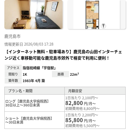
に入
り登
録
鹿児島市
情報更新日 2026/08/03 17:28
【インターネット無料・駐車場あり】鹿児島の山田インターチェ
ンジ近く車移動可能な鹿児島市郊外で格安で利用に便利！
アクセス
指宿枕崎線「宇宿駅」
間取り
1K
面積
22m²
築年数
1983年 4月 築
プラン名・期間
月額目安
1日当たり 2,100円～
ロング【鹿児島大学病院西】
82,800
円/月～
30日以上～360日未満
初期費用他 8,800円～
1日当たり 2,200円～
ショート【鹿児島大学病院西】
85,800
円/月～
～30日未満
初期費用他 5,500円～