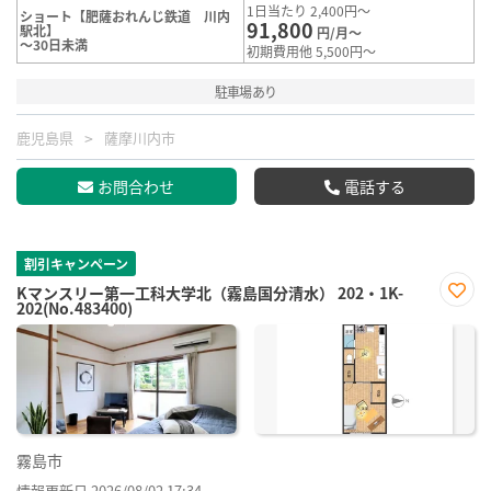
1日当たり 2,400円～
ショート【肥薩おれんじ鉄道 川内
91,800
駅北】
円/月～
～30日未満
初期費用他 5,500円～
駐車場あり
鹿児島県
薩摩川内市
お問合わせ
電話する
割引キャンペーン
Kマンスリー第一工科大学北（霧島国分清水） 202・1K-
202(No.483400)
お気
に入
り登
録
霧島市
情報更新日 2026/08/02 17:34