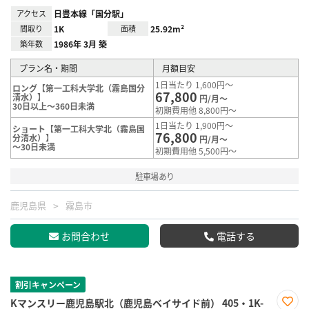
アクセス
日豊本線「国分駅」
間取り
1K
面積
25.92m²
築年数
1986年 3月 築
プラン名・期間
月額目安
1日当たり 1,600円～
ロング【第一工科大学北（霧島国分
67,800
清水）】
円/月～
30日以上～360日未満
初期費用他 8,800円～
1日当たり 1,900円～
ショート【第一工科大学北（霧島国
76,800
分清水）】
円/月～
～30日未満
初期費用他 5,500円～
駐車場あり
鹿児島県
霧島市
お問合わせ
電話する
割引キャンペーン
Kマンスリー鹿児島駅北（鹿児島ベイサイド前） 405・1K-