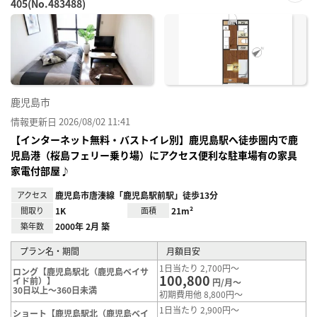
405(No.483488)
お気
に入
り登
録
鹿児島市
情報更新日 2026/08/02 11:41
【インターネット無料・バストイレ別】鹿児島駅へ徒歩圏内で鹿
児島港（桜島フェリー乗り場）にアクセス便利な駐車場有の家具
家電付部屋♪
アクセス
鹿児島市唐湊線「鹿児島駅前駅」徒歩13分
間取り
1K
面積
21m²
築年数
2000年 2月 築
プラン名・期間
月額目安
1日当たり 2,700円～
ロング【鹿児島駅北（鹿児島ベイサ
100,800
イド前）】
円/月～
30日以上～360日未満
初期費用他 8,800円～
1日当たり 2,900円～
ショート【鹿児島駅北（鹿児島ベイ