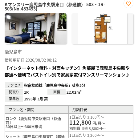
Kマンスリー鹿児島中央駅東口（都通前） 503・1R-
503(No.483493)
お気
に入
り登
録
鹿児島市
情報更新日 2026/08/02 08:12
【インターネット無料・対面キッチン】角部屋で鹿児島中央駅や
都通へ便利でバストイレ別で家具家電付マンスリーマンション♪
アクセス
指宿枕崎線「鹿児島中央駅」徒歩5分
間取り
1R
面積
22.02m²
築年数
1993年 3月 築
プラン名・期間
月額目安
1日当たり 3,100円～
ロング【鹿児島中央駅東口（都通
112,800
前】
円/月～
30日以上～360日未満
初期費用他 8,800円～
1日当たり 3,200円～
ショート【鹿児島中央駅東口（都通