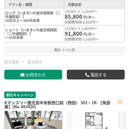
プラン名・期間
月額目安
1日当たり 2,200円～
ロング【いまきいれ総合病院前（二
85,800
中通駅前）】
円/月～
30日以上～360日未満
初期費用他 8,800円～
1日当たり 2,400円～
ショート【いまきいれ総合病院前
91,800
（二中通駅前）】
円/月～
～30日未満
初期費用他 5,500円～
風呂･トイレ別
鹿児島県
鹿児島市
お問合わせ
電話する
割引キャンペーン
Kマンスリー鹿児島中央駅西口前（西田） 501・1R-【角部
屋】(No.483426)
お気
に入
り登
録