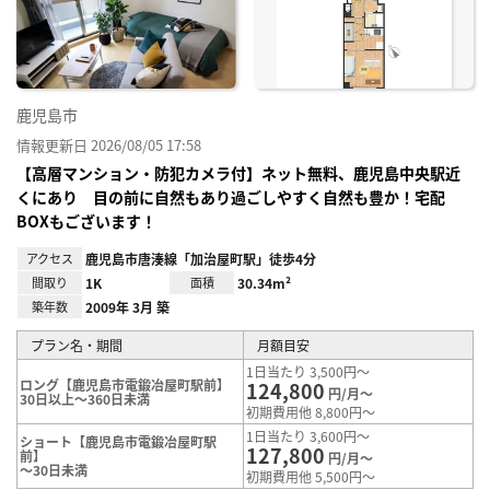
り登
録
鹿児島市
情報更新日 2026/08/05 17:58
【高層マンション・防犯カメラ付】ネット無料、鹿児島中央駅近
くにあり 目の前に自然もあり過ごしやすく自然も豊か！宅配
BOXもございます！
アクセス
鹿児島市唐湊線「加治屋町駅」徒歩4分
間取り
1K
面積
30.34m²
築年数
2009年 3月 築
プラン名・期間
月額目安
1日当たり 3,500円～
ロング【鹿児島市電鍛冶屋町駅前】
124,800
円/月～
30日以上～360日未満
初期費用他 8,800円～
1日当たり 3,600円～
ショート【鹿児島市電鍛冶屋町駅
127,800
前】
円/月～
～30日未満
初期費用他 5,500円～