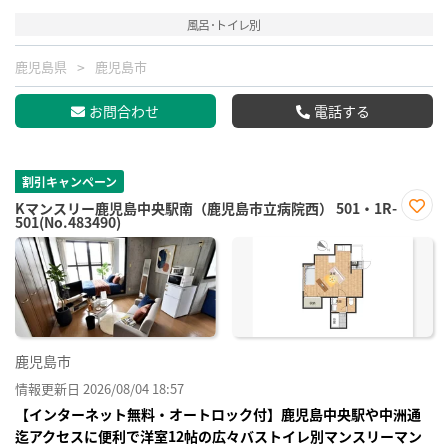
風呂･トイレ別
鹿児島県
鹿児島市
お問合わせ
電話する
割引キャンペーン
Kマンスリー鹿児島中央駅南（鹿児島市立病院西） 501・1R-
501(No.483490)
お気
に入
り登
録
鹿児島市
情報更新日 2026/08/04 18:57
【インターネット無料・オートロック付】鹿児島中央駅や中洲通
迄アクセスに便利で洋室12帖の広々バストイレ別マンスリーマン