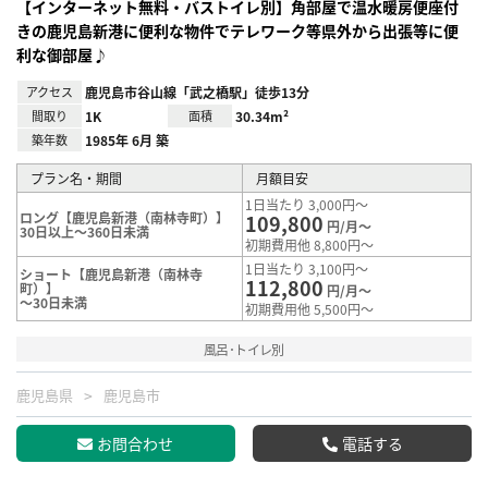
【インターネット無料・バストイレ別】角部屋で温水暖房便座付
きの鹿児島新港に便利な物件でテレワーク等県外から出張等に便
利な御部屋♪
アクセス
鹿児島市谷山線「武之橋駅」徒歩13分
間取り
1K
面積
30.34m²
築年数
1985年 6月 築
プラン名・期間
月額目安
1日当たり 3,000円～
ロング【鹿児島新港（南林寺町）】
109,800
円/月～
30日以上～360日未満
初期費用他 8,800円～
1日当たり 3,100円～
ショート【鹿児島新港（南林寺
112,800
町）】
円/月～
～30日未満
初期費用他 5,500円～
風呂･トイレ別
鹿児島県
鹿児島市
お問合わせ
電話する