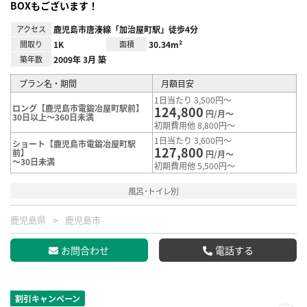
BOXもございます！
アクセス
鹿児島市唐湊線「加治屋町駅」徒歩4分
間取り
1K
面積
30.34m²
築年数
2009年 3月 築
プラン名・期間
月額目安
1日当たり 3,500円～
ロング【鹿児島市電鍛冶屋町駅前】
124,800
円/月～
30日以上～360日未満
初期費用他 8,800円～
1日当たり 3,600円～
ショート【鹿児島市電鍛冶屋町駅
127,800
前】
円/月～
～30日未満
初期費用他 5,500円～
風呂･トイレ別
鹿児島県
鹿児島市
お問合わせ
電話する
割引キャンペーン