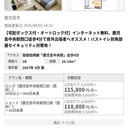
鹿児島市
情報更新日 2026/08/02 14:16
【宅配ボックス付・オートロック付】インターネット無料、鹿児
島中央駅西口徒歩4分で県外出張者へオススメ！バストイレ別角部
屋セイキュリティ対策有！
アクセス
指宿枕崎線「鹿児島中央駅」徒歩4分
間取り
1R
面積
26.14m²
築年数
2007年 4月 築
プラン名・期間
月額目安
1日当たり 3,200円～
ロング【鹿児島中央駅西口前（西
115,800
田）】
円/月～
30日以上～360日未満
初期費用他 8,800円～
1日当たり 3,300円～
ショート【鹿児島中央駅西口前（西
118,800
田）】
円/月～
～30日未満
初期費用他 5,500円～
風呂･トイレ別