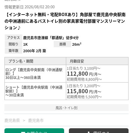
情報更新日 2026/08/02 20:00
【インターネット無料・宅配BOXあり】角部屋で鹿児島中央駅南
の中洲通前にあるバストイレ別の家具家電付部屋マンスリーマン
ション♪
アクセス
鹿児島市唐湊線「都通駅」徒歩4分
間取り
1K
面積
26m²
築年数
2000年 2月 築
プラン名・期間
月額目安
1日当たり 3,100円～
ロング【鹿児島中央駅南（中洲通駅
112,800
前）】
円/月～
30日以上～360日未満
初期費用他 8,800円～
1日当たり 3,200円～
ショート【鹿児島中央駅南（中洲通
115,800
駅前）】
円/月～
～30日未満
初期費用他 5,500円～
風呂･トイレ別
鹿児島県
鹿児島市