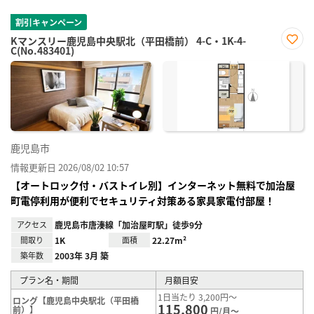
割引キャンペーン
Kマンスリー鹿児島中央駅北（平田橋前） 4-C・1K-4-
C(No.483401)
お気
に入
り登
録
鹿児島市
情報更新日 2026/08/02 10:57
【オートロック付・バストイレ別】インターネット無料で加治屋
町電停利用が便利でセキュリティ対策ある家具家電付部屋！
アクセス
鹿児島市唐湊線「加治屋町駅」徒歩9分
間取り
1K
面積
22.27m²
築年数
2003年 3月 築
プラン名・期間
月額目安
1日当たり 3,200円～
ロング【鹿児島中央駅北（平田橋
115,800
前）】
円/月～