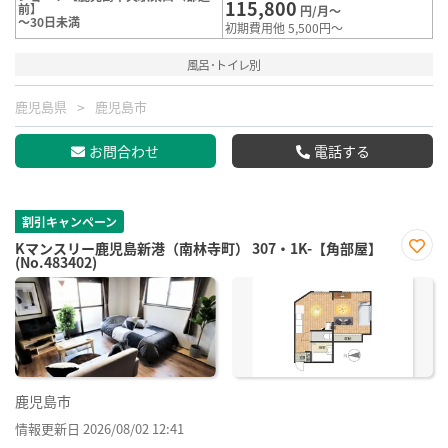
115,800
前】
円/月～
～30日未満
初期費用他 5,500円～
風呂･トイレ別
鹿児島県
鹿児島市
お問合わせ
電話する
割引キャンペーン
Kマンスリー鹿児島新港（南林寺町） 307・1K-【角部屋】
(No.483402)
お気
に入
り登
録
鹿児島市
情報更新日 2026/08/02 12:41