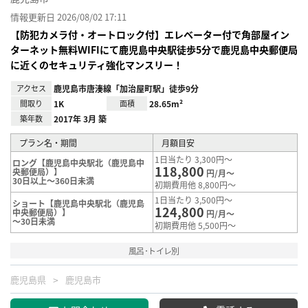
情報更新日 2026/08/02 17:11
【防犯カメラ付・オートロック付】エレベーター付で角部屋イン
ターネット無料ＷIFIにて鹿児島中央駅徒歩5分で鹿児島中央郵便局
に近くのセキュリティ強化マンスリー！
アクセス
鹿児島市唐湊線「加治屋町駅」徒歩9分
間取り
1K
面積
28.65m²
築年数
2017年 3月 築
プラン名・期間
月額目安
1日当たり 3,300円～
ロング【鹿児島中央駅北（鹿児島中
118,800
央郵便局）】
円/月～
30日以上～360日未満
初期費用他 8,800円～
1日当たり 3,500円～
ショート【鹿児島中央駅北（鹿児島
124,800
中央郵便局）】
円/月～
～30日未満
初期費用他 5,500円～
風呂･トイレ別
鹿児島県
鹿児島市