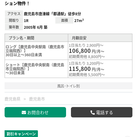
ション物件！
アクセス
鹿児島市唐湊線「都通駅」徒歩8分
間取り
1R
面積
27m²
築年数
2005年 6月 築
プラン名・期間
月額目安
1日当たり 2,900円～
ロング【鹿児島中央駅南（鹿児島市
106,800
立病院西）】
円/月～
30日以上～360日未満
初期費用他 8,800円～
1日当たり 3,200円～
ショート【鹿児島中央駅南（鹿児島
115,800
市立病院西）】
円/月～
～30日未満
初期費用他 5,500円～
風呂･トイレ別
鹿児島県
鹿児島市
お問合わせ
電話する
割引キャンペーン