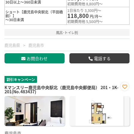
30日以上～360日未満
初期費用他 8,800円～
1日当たり 3,300円～
ショート【鹿児島中央駅北（平田橋
118,800
前）】
円/月～
～30日未満
初期費用他 5,500円～
風呂･トイレ別
鹿児島県
鹿児島市
お問合わせ
電話する
割引キャンペーン
Kマンスリー鹿児島中央駅北（鹿児島中央郵便局） 201・1K-
201(No.483437)
お気
に入
り登
録
鹿児島市