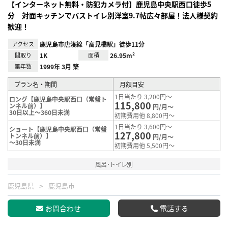
【インターネット無料・防犯カメラ付】鹿児島中央駅西口徒歩5
分 対面キッチンでバストイレ別洋室9.7帖広々部屋！法人様契約
歓迎！
アクセス
鹿児島市唐湊線「高見橋駅」徒歩11分
間取り
1K
面積
26.95m²
築年数
1999年 3月 築
プラン名・期間
月額目安
1日当たり 3,200円～
ロング【鹿児島中央駅西口（常盤ト
115,800
ンネル前）】
円/月～
30日以上～360日未満
初期費用他 8,800円～
1日当たり 3,600円～
ショート【鹿児島中央駅西口（常盤
127,800
トンネル前）】
円/月～
～30日未満
初期費用他 5,500円～
風呂･トイレ別
鹿児島県
鹿児島市
お問合わせ
電話する