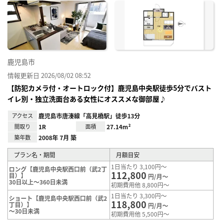
に入
り登
録
鹿児島市
情報更新日 2026/08/02 08:52
【防犯カメラ付・オートロック付】鹿児島中央駅徒歩5分でバスト
イレ別・独立洗面台ある女性にオススメな御部屋♪
アクセス
鹿児島市唐湊線「高見橋駅」徒歩13分
間取り
1R
面積
27.14m²
築年数
2008年 7月 築
プラン名・期間
月額目安
1日当たり 3,100円～
ロング【鹿児島中央駅西口前（武2丁
112,800
目）】
円/月～
30日以上～360日未満
初期費用他 8,800円～
1日当たり 3,300円～
ショート【鹿児島中央駅西口前（武2
118,800
丁目）】
円/月～
～30日未満
初期費用他 5,500円～