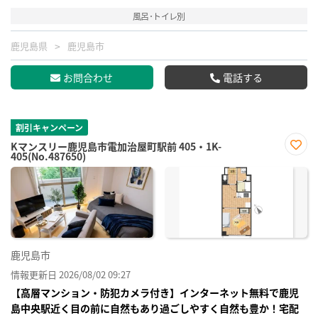
風呂･トイレ別
鹿児島県
鹿児島市
お問合わせ
電話する
割引キャンペーン
Kマンスリー鹿児島市電加治屋町駅前 405・1K-
405(No.487650)
お気
に入
り登
録
鹿児島市
情報更新日 2026/08/02 09:27
【高層マンション・防犯カメラ付き】インターネット無料で鹿児
島中央駅近く目の前に自然もあり過ごしやすく自然も豊か！宅配