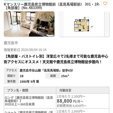
Kマンスリー鹿児島県立博物館前（高見馬場駅前） 301・1R-
【角部屋】(No.483399)
お気
に入
り登
録
鹿児島市
情報更新日 2026/08/04 16:14
【角部屋・バストイレ別】洋室広々で2名様まで可能な鹿児島中心
街アクセスにオススメ！天文館や鹿児島県立博物館徒歩圏内！
アクセス
鹿児島市谷山線「高見馬場駅」徒歩6分
間取り
1R
面積
25m²
築年数
1980年 9月 築
プラン名・期間
月額目安
1日当たり 2,300円～
ロング【鹿児島県立博物館前（高見
88,800
馬場駅前）】
円/月～
30日以上～360日未満
初期費用他 8,800円～
1日当たり 2,900円～
ショート【鹿児島県立博物館前（高