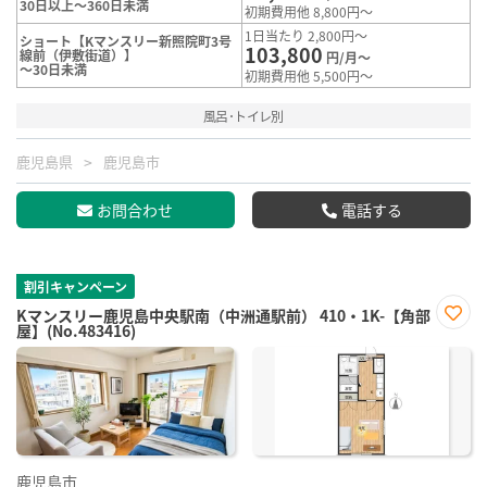
30日以上～360日未満
初期費用他 8,800円～
1日当たり 2,800円～
ショート【Kマンスリー新照院町3号
103,800
線前（伊敷街道）】
円/月～
～30日未満
初期費用他 5,500円～
風呂･トイレ別
鹿児島県
鹿児島市
お問合わせ
電話する
割引キャンペーン
Kマンスリー鹿児島中央駅南（中洲通駅前） 410・1K-【角部
屋】(No.483416)
お気
に入
り登
録
鹿児島市