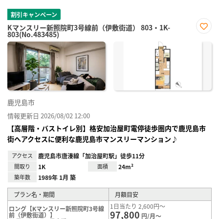
割引キャンペーン
Kマンスリー新照院町3号線前（伊敷街道） 803・1K-
803(No.483485)
お気
に入
り登
録
鹿児島市
情報更新日 2026/08/02 12:00
【高層階・バストイレ別】格安加治屋町電停徒歩圏内で鹿児島市
街へアクセスに便利な鹿児島市マンスリーマンション♪
アクセス
鹿児島市唐湊線「加治屋町駅」徒歩11分
間取り
1K
面積
24m²
築年数
1989年 1月 築
プラン名・期間
月額目安
1日当たり 2,600円～
ロング【Kマンスリー新照院町3号線
97,800
前（伊敷街道）】
円/月～