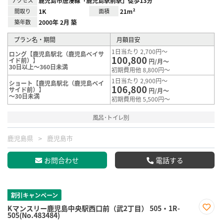
アクセス
鹿児島市唐湊線「鹿児島駅前駅」徒歩13分
間取り
1K
面積
21m²
築年数
2000年 2月 築
プラン名・期間
月額目安
1日当たり 2,700円～
ロング【鹿児島駅北（鹿児島ベイサ
100,800
イド前）】
円/月～
30日以上～360日未満
初期費用他 8,800円～
1日当たり 2,900円～
ショート【鹿児島駅北（鹿児島ベイ
106,800
サイド前）】
円/月～
～30日未満
初期費用他 5,500円～
風呂･トイレ別
鹿児島県
鹿児島市
お問合わせ
電話する
割引キャンペーン
Kマンスリー鹿児島中央駅西口前（武2丁目） 505・1R-
505(No.483484)
お気