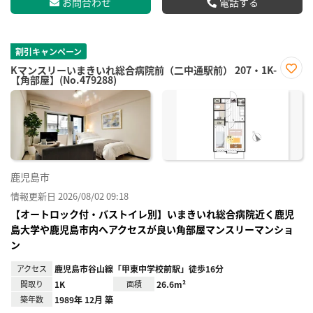
お問合わせ
電話する
割引キャンペーン
Kマンスリーいまきいれ総合病院前（二中通駅前） 207・1K-
【角部屋】(No.479288)
お気
に入
り登
録
鹿児島市
情報更新日 2026/08/02 09:18
【オートロック付・バストイレ別】いまきいれ総合病院近く鹿児
島大学や鹿児島市内へアクセスが良い角部屋マンスリーマンショ
ン
アクセス
鹿児島市谷山線「甲東中学校前駅」徒歩16分
間取り
1K
面積
26.6m²
築年数
1989年 12月 築