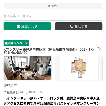
病院近く
鹿児島県
鹿児島市
お問合わせ
電話する
割引キャンペーン
Kマンスリー鹿児島中央駅南（鹿児島市立病院西） 501・1R-
501(No.483490)
お気
に入
り登
録
鹿児島市
情報更新日 2026/08/04 18:57
【インターネット無料・オートロック付】鹿児島中央駅や中洲通
迄アクセスに便利で洋室12帖の広々バストイレ別マンスリーマン