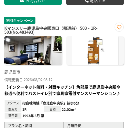
お問合わせ
電話する
割引キャンペーン
Kマンスリー鹿児島中央駅東口（都通前） 503・1R-
503(No.483493)
お気
に入
り登
録
鹿児島市
情報更新日 2026/08/02 08:12
【インターネット無料・対面キッチン】角部屋で鹿児島中央駅や
都通へ便利でバストイレ別で家具家電付マンスリーマンション♪
アクセス
指宿枕崎線「鹿児島中央駅」徒歩5分
間取り
1R
面積
22.02m²
築年数
1993年 3月 築
プラン名・期間
月額目安