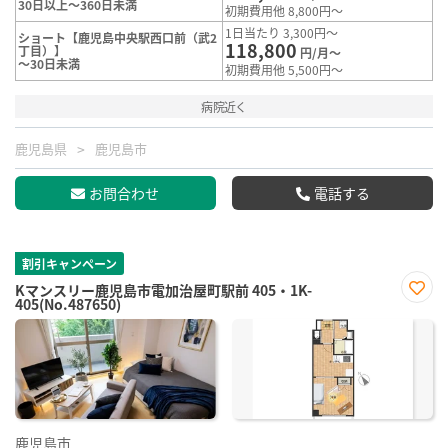
30日以上～360日未満
初期費用他 8,800円～
1日当たり 3,300円～
ショート【鹿児島中央駅西口前（武2
118,800
丁目）】
円/月～
～30日未満
初期費用他 5,500円～
病院近く
鹿児島県
鹿児島市
お問合わせ
電話する
割引キャンペーン
Kマンスリー鹿児島市電加治屋町駅前 405・1K-
405(No.487650)
お気
に入
り登
録
鹿児島市