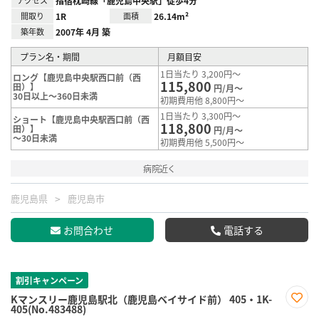
アクセス
指宿枕崎線「鹿児島中央駅」徒歩4分
間取り
1R
面積
26.14m²
築年数
2007年 4月 築
プラン名・期間
月額目安
1日当たり 3,200円～
ロング【鹿児島中央駅西口前（西
115,800
田）】
円/月～
30日以上～360日未満
初期費用他 8,800円～
1日当たり 3,300円～
ショート【鹿児島中央駅西口前（西
118,800
田）】
円/月～
～30日未満
初期費用他 5,500円～
病院近く
鹿児島県
鹿児島市
お問合わせ
電話する
割引キャンペーン
Kマンスリー鹿児島駅北（鹿児島ベイサイド前） 405・1K-
405(No.483488)
お気