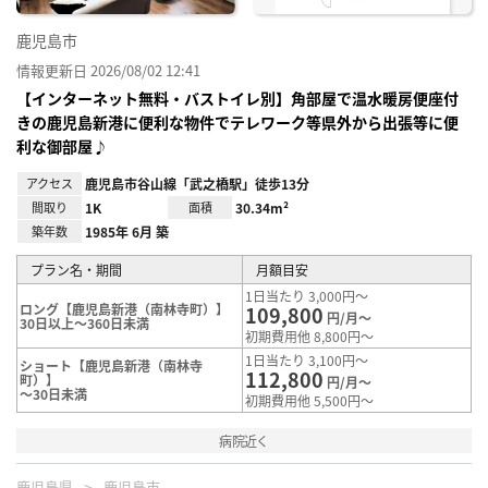
鹿児島市
情報更新日 2026/08/02 12:41
【インターネット無料・バストイレ別】角部屋で温水暖房便座付
きの鹿児島新港に便利な物件でテレワーク等県外から出張等に便
利な御部屋♪
アクセス
鹿児島市谷山線「武之橋駅」徒歩13分
間取り
1K
面積
30.34m²
築年数
1985年 6月 築
プラン名・期間
月額目安
1日当たり 3,000円～
ロング【鹿児島新港（南林寺町）】
109,800
円/月～
30日以上～360日未満
初期費用他 8,800円～
1日当たり 3,100円～
ショート【鹿児島新港（南林寺
112,800
町）】
円/月～
～30日未満
初期費用他 5,500円～
病院近く
鹿児島県
鹿児島市