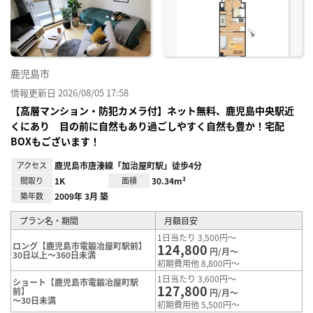
り登
録
鹿児島市
情報更新日 2026/08/05 17:58
【高層マンション・防犯カメラ付】ネット無料、鹿児島中央駅近
くにあり 目の前に自然もあり過ごしやすく自然も豊か！宅配
BOXもございます！
アクセス
鹿児島市唐湊線「加治屋町駅」徒歩4分
間取り
1K
面積
30.34m²
築年数
2009年 3月 築
プラン名・期間
月額目安
1日当たり 3,500円～
ロング【鹿児島市電鍛冶屋町駅前】
124,800
円/月～
30日以上～360日未満
初期費用他 8,800円～
1日当たり 3,600円～
ショート【鹿児島市電鍛冶屋町駅
127,800
前】
円/月～
～30日未満
初期費用他 5,500円～