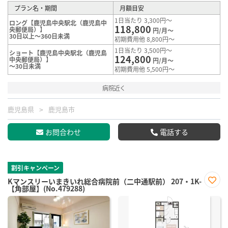
プラン名・期間
月額目安
1日当たり 3,300円～
ロング【鹿児島中央駅北（鹿児島中
118,800
央郵便局）】
円/月～
30日以上～360日未満
初期費用他 8,800円～
1日当たり 3,500円～
ショート【鹿児島中央駅北（鹿児島
124,800
中央郵便局）】
円/月～
～30日未満
初期費用他 5,500円～
病院近く
鹿児島県
鹿児島市
お問合わせ
電話する
割引キャンペーン
Kマンスリーいまきいれ総合病院前（二中通駅前） 207・1K-
【角部屋】(No.479288)
お気
に入
り登
録