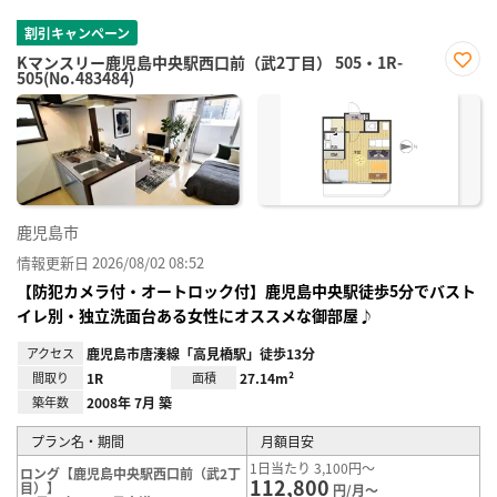
割引キャンペーン
Kマンスリー鹿児島中央駅西口前（武2丁目） 505・1R-
505(No.483484)
お気
に入
り登
録
鹿児島市
情報更新日 2026/08/02 08:52
【防犯カメラ付・オートロック付】鹿児島中央駅徒歩5分でバスト
イレ別・独立洗面台ある女性にオススメな御部屋♪
アクセス
鹿児島市唐湊線「高見橋駅」徒歩13分
間取り
1R
面積
27.14m²
築年数
2008年 7月 築
プラン名・期間
月額目安
1日当たり 3,100円～
ロング【鹿児島中央駅西口前（武2丁
112,800
目）】
円/月～