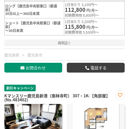
1日当たり 3,100円～
ロング【鹿児島中央駅東口（都通
112,800
前】
円/月～
30日以上～360日未満
初期費用他 8,800円～
1日当たり 3,200円～
ショート【鹿児島中央駅東口（都通
115,800
前】
円/月～
～30日未満
初期費用他 5,500円～
病院近く
鹿児島県
鹿児島市
お問合わせ
電話する
割引キャンペーン
Kマンスリー鹿児島新港（南林寺町） 307・1K-【角部屋】
(No.483402)
お気
に入
り登
録