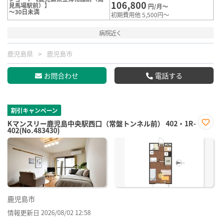
106,800
見馬場駅前）】
円/月～
～30日未満
初期費用他 5,500円～
病院近く
鹿児島県
鹿児島市
お問合わせ
電話する
割引キャンペーン
Kマンスリー鹿児島中央駅西口（常盤トンネル前） 402・1R-
402(No.483430)
お気
に入
り登
録
鹿児島市
情報更新日 2026/08/02 12:58