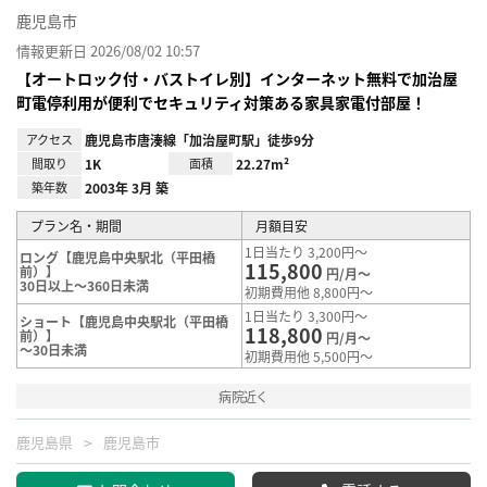
鹿児島市
情報更新日 2026/08/02 10:57
【オートロック付・バストイレ別】インターネット無料で加治屋
町電停利用が便利でセキュリティ対策ある家具家電付部屋！
アクセス
鹿児島市唐湊線「加治屋町駅」徒歩9分
間取り
1K
面積
22.27m²
築年数
2003年 3月 築
プラン名・期間
月額目安
1日当たり 3,200円～
ロング【鹿児島中央駅北（平田橋
115,800
前）】
円/月～
30日以上～360日未満
初期費用他 8,800円～
1日当たり 3,300円～
ショート【鹿児島中央駅北（平田橋
118,800
前）】
円/月～
～30日未満
初期費用他 5,500円～
病院近く
鹿児島県
鹿児島市