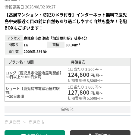
情報更新日 2026/08/02 09:27
【高層マンション・防犯カメラ付き】インターネット無料で鹿児
島中央駅近く目の前に自然もあり過ごしやすく自然も豊か！宅配
BOXもございます！
アクセス
鹿児島市唐湊線「加治屋町駅」徒歩4分
間取り
1K
面積
30.34m²
築年数
2009年 3月 築
プラン名・期間
月額目安
1日当たり 3,500円～
ロング【鹿児島市電鍛冶屋町駅前】
124,800
円/月～
30日以上～360日未満
初期費用他 8,800円～
1日当たり 3,600円～
ショート【鹿児島市電鍛冶屋町駅
127,800
前】
円/月～
～30日未満
初期費用他 5,500円～
病院近く
鹿児島県
鹿児島市