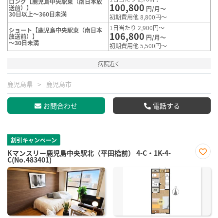
ロング【鹿児島中央駅東（南日本放
100,800
送前）】
円/月～
30日以上～360日未満
初期費用他 8,800円～
1日当たり 2,900円～
ショート【鹿児島中央駅東（南日本
106,800
放送前）】
円/月～
～30日未満
初期費用他 5,500円～
病院近く
鹿児島県
鹿児島市
お問合わせ
電話する
割引キャンペーン
Kマンスリー鹿児島中央駅北（平田橋前） 4-C・1K-4-
C(No.483401)
お気
に入
り登
録