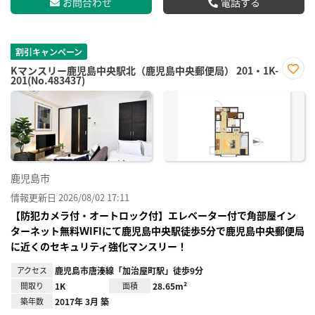
お問合わせ
電話する
割引キャンペーン
Kマンスリー鹿児島中央駅北（鹿児島中央郵便局） 201・1K-
201(No.483437)
お気
に入
り登
録
鹿児島市
情報更新日 2026/08/02 17:11
【防犯カメラ付・オートロック付】エレベーター付で角部屋イン
ターネット無料ＷIFIにて鹿児島中央駅徒歩5分で鹿児島中央郵便局
に近くのセキュリティ強化マンスリー！
アクセス
鹿児島市唐湊線「加治屋町駅」徒歩9分
間取り
1K
面積
28.65m²
築年数
2017年 3月 築