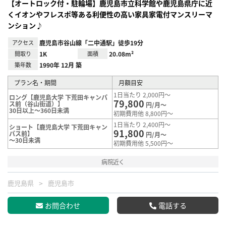
【オートロック付・駐輪場】鹿児島市立科学館や鹿児島県庁に近
くイオンやフレスポ等ある利便性の高い家具家電付マンスリーマ
ンション♪
アクセス
鹿児島市谷山線「二中通駅」徒歩19分
間取り
1K
面積
20.08m²
築年数
1990年 12月 築
プラン名・期間
月額目安
1日当たり 2,000円～
ロング【鹿児島大学 下荒田キャンパ
79,800
ス前（谷山街道）】
円/月～
30日以上～360日未満
初期費用他 8,800円～
1日当たり 2,400円～
ショート【鹿児島大学 下荒田キャン
91,800
パス前】
円/月～
～30日未満
初期費用他 5,500円～
病院近く
鹿児島県
鹿児島市
お問合わせ
電話する