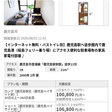
に入
り登
録
鹿児島市
情報更新日 2026/08/02 11:41
【インターネット無料・バストイレ別】鹿児島駅へ徒歩圏内で鹿
児島港（桜島フェリー乗り場）にアクセス便利な駐車場有の家具
家電付部屋♪
アクセス
鹿児島市唐湊線「鹿児島駅前駅」徒歩13分
間取り
1K
面積
21m²
築年数
2000年 2月 築
プラン名・期間
月額目安
1日当たり 2,700円～
ロング【鹿児島駅北（鹿児島ベイサ
100,800
イド前）】
円/月～
30日以上～360日未満
初期費用他 8,800円～
1日当たり 2,900円～
ショート【鹿児島駅北（鹿児島ベイ
106,800
サイド前）】
円/月～