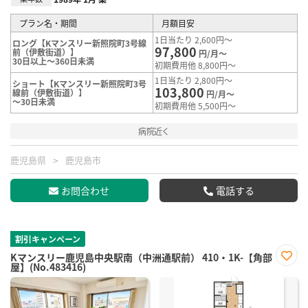
プラン名・期間
月額目安
1日当たり 2,600円～
ロング【Kマンスリー新照院町3号線
97,800
前（伊敷街道）】
円/月～
30日以上～360日未満
初期費用他 8,800円～
1日当たり 2,800円～
ショート【Kマンスリー新照院町3号
103,800
線前（伊敷街道）】
円/月～
～30日未満
初期費用他 5,500円～
病院近く
鹿児島県
鹿児島市
お問合わせ
電話する
割引キャンペーン
Kマンスリー鹿児島中央駅南（中洲通駅前） 410・1K-【角部
屋】(No.483416)
お気
に入
り登
録