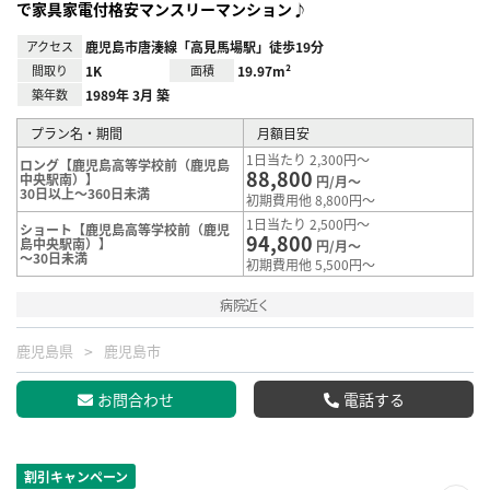
で家具家電付格安マンスリーマンション♪
アクセス
鹿児島市唐湊線「高見馬場駅」徒歩19分
間取り
1K
面積
19.97m²
築年数
1989年 3月 築
プラン名・期間
月額目安
1日当たり 2,300円～
ロング【鹿児島高等学校前（鹿児島
88,800
中央駅南）】
円/月～
30日以上～360日未満
初期費用他 8,800円～
1日当たり 2,500円～
ショート【鹿児島高等学校前（鹿児
94,800
島中央駅南）】
円/月～
～30日未満
初期費用他 5,500円～
病院近く
鹿児島県
鹿児島市
お問合わせ
電話する
割引キャンペーン