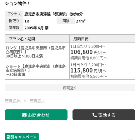
ション物件！
アクセス
鹿児島市唐湊線「都通駅」徒歩8分
間取り
1R
面積
27m²
築年数
2005年 6月 築
プラン名・期間
月額目安
1日当たり 2,900円～
ロング【鹿児島中央駅南（鹿児島市
106,800
立病院西）】
円/月～
30日以上～360日未満
初期費用他 8,800円～
1日当たり 3,200円～
ショート【鹿児島中央駅南（鹿児島
115,800
市立病院西）】
円/月～
～30日未満
初期費用他 5,500円～
病院近く
鹿児島県
鹿児島市
お問合わせ
電話する
割引キャンペーン