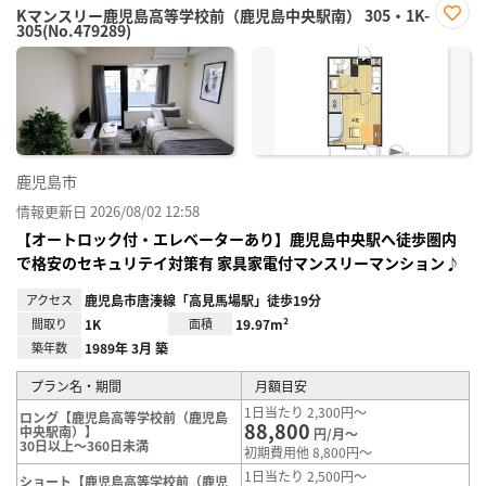
Kマンスリー鹿児島高等学校前（鹿児島中央駅南） 305・1K-
305(No.479289)
お気
に入
り登
録
鹿児島市
情報更新日 2026/08/02 12:58
【オートロック付・エレベーターあり】鹿児島中央駅へ徒歩圏内
で格安のセキュリテイ対策有 家具家電付マンスリーマンション♪
アクセス
鹿児島市唐湊線「高見馬場駅」徒歩19分
間取り
1K
面積
19.97m²
築年数
1989年 3月 築
プラン名・期間
月額目安
1日当たり 2,300円～
ロング【鹿児島高等学校前（鹿児島
88,800
中央駅南）】
円/月～
30日以上～360日未満
初期費用他 8,800円～
1日当たり 2,500円～
ショート【鹿児島高等学校前（鹿児