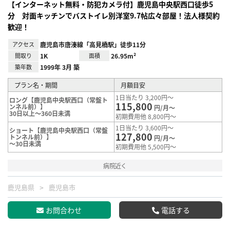
【インターネット無料・防犯カメラ付】鹿児島中央駅西口徒歩5
分 対面キッチンでバストイレ別洋室9.7帖広々部屋！法人様契約
歓迎！
アクセス
鹿児島市唐湊線「高見橋駅」徒歩11分
間取り
1K
面積
26.95m²
築年数
1999年 3月 築
プラン名・期間
月額目安
1日当たり 3,200円～
ロング【鹿児島中央駅西口（常盤ト
115,800
ンネル前）】
円/月～
30日以上～360日未満
初期費用他 8,800円～
1日当たり 3,600円～
ショート【鹿児島中央駅西口（常盤
127,800
トンネル前）】
円/月～
～30日未満
初期費用他 5,500円～
病院近く
鹿児島県
鹿児島市
お問合わせ
電話する