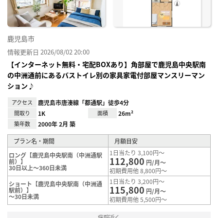
鹿児島市
情報更新日 2026/08/02 20:00
【インターネット無料・宅配BOXあり】角部屋で鹿児島中央駅南
の中洲通前にあるバストイレ別の家具家電付部屋マンスリーマン
ション♪
アクセス
鹿児島市唐湊線「都通駅」徒歩4分
間取り
1K
面積
26m²
築年数
2000年 2月 築
プラン名・期間
月額目安
1日当たり 3,100円～
ロング【鹿児島中央駅南（中洲通駅
112,800
前）】
円/月～
30日以上～360日未満
初期費用他 8,800円～
1日当たり 3,200円～
ショート【鹿児島中央駅南（中洲通
115,800
駅前）】
円/月～
～30日未満
初期費用他 5,500円～
病院近く