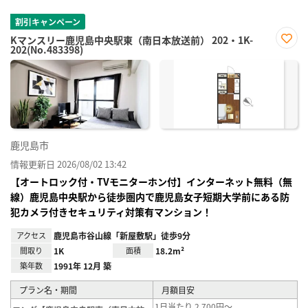
割引キャンペーン
Kマンスリー鹿児島中央駅東（南日本放送前） 202・1K-
202(No.483398)
お気
に入
り登
録
鹿児島市
情報更新日 2026/08/02 13:42
【オートロック付・TVモニターホン付】インターネット無料（無
線）鹿児島中央駅から徒歩圏内で鹿児島女子短期大学前にある防
犯カメラ付きセキュリティ対策有マンション！
アクセス
鹿児島市谷山線「新屋敷駅」徒歩9分
間取り
1K
面積
18.2m²
築年数
1991年 12月 築
プラン名・期間
月額目安
1日当たり 2,700円～