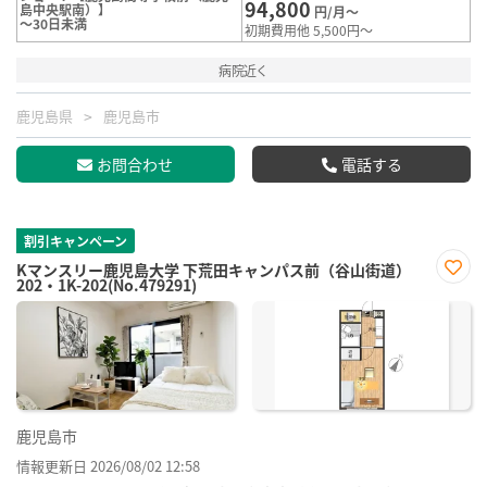
94,800
島中央駅南）】
円/月～
～30日未満
初期費用他 5,500円～
病院近く
鹿児島県
鹿児島市
お問合わせ
電話する
割引キャンペーン
Kマンスリー鹿児島大学 下荒田キャンパス前（谷山街道）
202・1K-202(No.479291)
お気
に入
り登
録
鹿児島市
情報更新日 2026/08/02 12:58