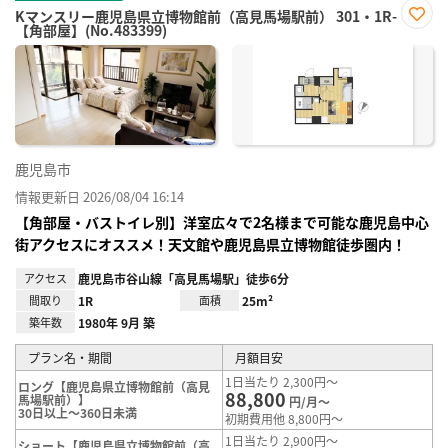
Kマンスリー鹿児島県立博物館前（高見馬場駅前） 301・1R-
【角部屋】(No.483399)
お気
に入
り登
録
鹿児島市
情報更新日 2026/08/04 16:14
【角部屋・バストイレ別】洋室広々で2名様まで可能な鹿児島中心
街アクセスにオススメ！天文館や鹿児島県立博物館徒歩圏内！
アクセス
鹿児島市谷山線「高見馬場駅」徒歩6分
間取り
1R
面積
25m²
築年数
1980年 9月 築
プラン名・期間
月額目安
1日当たり 2,300円～
ロング【鹿児島県立博物館前（高見
88,800
馬場駅前）】
円/月～
30日以上～360日未満
初期費用他 8,800円～
1日当たり 2,900円～
ショート【鹿児島県立博物館前（高