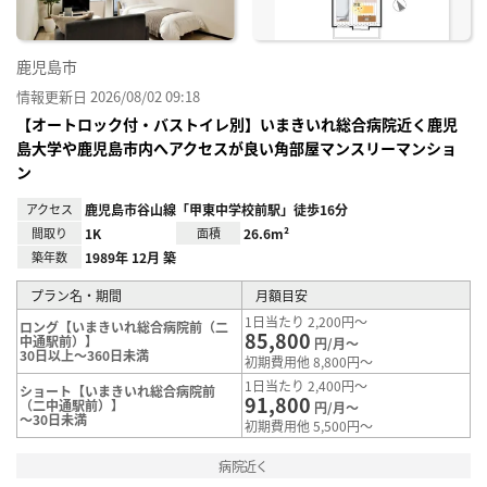
鹿児島市
情報更新日 2026/08/02 09:18
【オートロック付・バストイレ別】いまきいれ総合病院近く鹿児
島大学や鹿児島市内へアクセスが良い角部屋マンスリーマンショ
ン
アクセス
鹿児島市谷山線「甲東中学校前駅」徒歩16分
間取り
1K
面積
26.6m²
築年数
1989年 12月 築
プラン名・期間
月額目安
1日当たり 2,200円～
ロング【いまきいれ総合病院前（二
85,800
中通駅前）】
円/月～
30日以上～360日未満
初期費用他 8,800円～
1日当たり 2,400円～
ショート【いまきいれ総合病院前
91,800
（二中通駅前）】
円/月～
～30日未満
初期費用他 5,500円～
病院近く