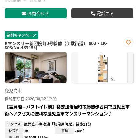
お問合わせ
電話する
割引キャンペーン
Kマンスリー新照院町3号線前（伊敷街道） 803・1K-
803(No.483485)
お気
に入
り登
録
鹿児島市
情報更新日 2026/08/02 12:00
【高層階・バストイレ別】格安加治屋町電停徒歩圏内で鹿児島市
街へアクセスに便利な鹿児島市マンスリーマンション♪
アクセス
鹿児島市唐湊線「加治屋町駅」徒歩11分
間取り
1K
面積
24m²
築年数
1989年 1月 築