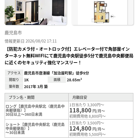
り登
録
鹿児島市
情報更新日 2026/08/02 17:11
【防犯カメラ付・オートロック付】エレベーター付で角部屋イン
ターネット無料ＷIFIにて鹿児島中央駅徒歩5分で鹿児島中央郵便局
に近くのセキュリティ強化マンスリー！
アクセス
鹿児島市唐湊線「加治屋町駅」徒歩9分
間取り
1K
面積
28.65m²
築年数
2017年 3月 築
プラン名・期間
月額目安
1日当たり 3,300円～
ロング【鹿児島中央駅北（鹿児島中
118,800
央郵便局）】
円/月～
30日以上～360日未満
初期費用他 8,800円～
1日当たり 3,500円～
ショート【鹿児島中央駅北（鹿児島
124,800
中央郵便局）】
円/月～
～30日未満
初期費用他 5,500円～