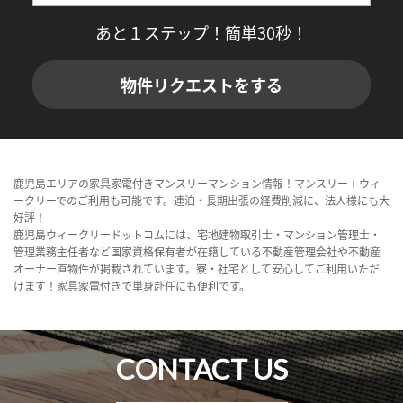
あと１ステップ！簡単30秒！
物件リクエストをする
鹿児島エリアの家具家電付きマンスリーマンション情報！マンスリー＋ウィ
ークリーでのご利用も可能です。連泊・長期出張の経費削減に、法人様にも大
好評！
鹿児島ウィークリードットコムには、宅地建物取引士・マンション管理士・
管理業務主任者など国家資格保有者が在籍している不動産管理会社や不動産
オーナー直物件が掲載されています。寮・社宅として安心してご利用いただ
けます！家具家電付きで単身赴任にも便利です。
CONTACT US