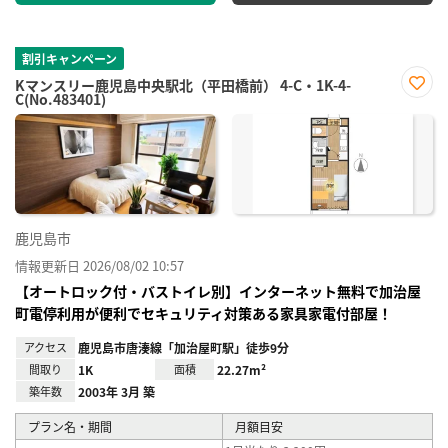
割引キャンペーン
Kマンスリー鹿児島中央駅北（平田橋前） 4-C・1K-4-
C(No.483401)
お気
に入
り登
録
鹿児島市
情報更新日 2026/08/02 10:57
【オートロック付・バストイレ別】インターネット無料で加治屋
町電停利用が便利でセキュリティ対策ある家具家電付部屋！
アクセス
鹿児島市唐湊線「加治屋町駅」徒歩9分
間取り
1K
面積
22.27m²
築年数
2003年 3月 築
プラン名・期間
月額目安