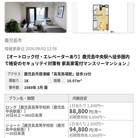
に入
り登
録
鹿児島市
情報更新日 2026/08/02 12:58
【オートロック付・エレベーターあり】鹿児島中央駅へ徒歩圏内
で格安のセキュリテイ対策有 家具家電付マンスリーマンション♪
アクセス
鹿児島市唐湊線「高見馬場駅」徒歩19分
間取り
1K
面積
19.97m²
築年数
1989年 3月 築
プラン名・期間
月額目安
1日当たり 2,300円～
ロング【鹿児島高等学校前（鹿児島
88,800
中央駅南）】
円/月～
30日以上～360日未満
初期費用他 8,800円～
1日当たり 2,500円～
ショート【鹿児島高等学校前（鹿児
94,800
島中央駅南）】
円/月～
～30日未満
初期費用他 5,500円～