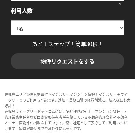
利用人数
あと１ステップ！簡単30秒！
物件リクエストをする
鹿児島エリアの家具家電付きマンスリーマンション情報！マンスリー＋ウィ
ークリーでのご利用も可能です。連泊・長期出張の経費削減に、法人様にも大
好評！
鹿児島ウィークリードットコムには、宅地建物取引士・マンション管理士・
管理業務主任者など国家資格保有者が在籍している不動産管理会社や不動産
オーナー直物件が掲載されています。寮・社宅として安心してご利用いただ
けます！家具家電付きで単身赴任にも便利です。