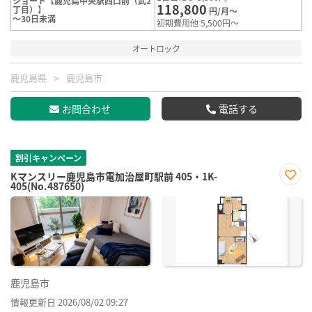
ショート【鹿児島中央駅西口前（武2
118,800
丁目）】
円/月～
～30日未満
初期費用他 5,500円～
オートロック
鹿児島県
鹿児島市
お問合わせ
電話する
割引キャンペーン
Kマンスリー鹿児島市電加治屋町駅前 405・1K-
405(No.487650)
お気
に入
り登
録
鹿児島市
情報更新日 2026/08/02 09:27