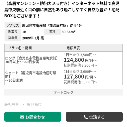
【高層マンション・防犯カメラ付き】インターネット無料で鹿児
島中央駅近く目の前に自然もあり過ごしやすく自然も豊か！宅配
BOXもございます！
アクセス
鹿児島市唐湊線「加治屋町駅」徒歩4分
間取り
1K
面積
30.34m²
築年数
2009年 3月 築
プラン名・期間
月額目安
1日当たり 3,500円～
ロング【鹿児島市電鍛冶屋町駅前】
124,800
円/月～
30日以上～360日未満
初期費用他 8,800円～
1日当たり 3,600円～
ショート【鹿児島市電鍛冶屋町駅
127,800
前】
円/月～
～30日未満
初期費用他 5,500円～
オートロック
鹿児島県
鹿児島市
お問合わせ
電話する