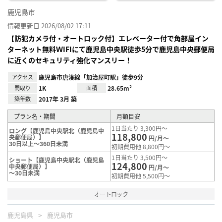
鹿児島市
情報更新日 2026/08/02 17:11
【防犯カメラ付・オートロック付】エレベーター付で角部屋イン
ターネット無料ＷIFIにて鹿児島中央駅徒歩5分で鹿児島中央郵便局
に近くのセキュリティ強化マンスリー！
アクセス
鹿児島市唐湊線「加治屋町駅」徒歩9分
間取り
1K
面積
28.65m²
築年数
2017年 3月 築
プラン名・期間
月額目安
1日当たり 3,300円～
ロング【鹿児島中央駅北（鹿児島中
118,800
央郵便局）】
円/月～
30日以上～360日未満
初期費用他 8,800円～
1日当たり 3,500円～
ショート【鹿児島中央駅北（鹿児島
124,800
中央郵便局）】
円/月～
～30日未満
初期費用他 5,500円～
オートロック
鹿児島県
鹿児島市