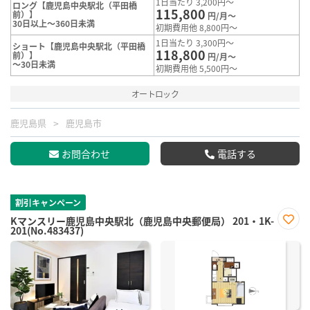
1日当たり 3,200円～
ロング【鹿児島中央駅北（平田橋
115,800
前）】
円/月～
30日以上～360日未満
初期費用他 8,800円～
1日当たり 3,300円～
ショート【鹿児島中央駅北（平田橋
118,800
前）】
円/月～
～30日未満
初期費用他 5,500円～
オートロック
鹿児島県
鹿児島市
お問合わせ
電話する
割引キャンペーン
Kマンスリー鹿児島中央駅北（鹿児島中央郵便局） 201・1K-
201(No.483437)
お気
に入
り登
録