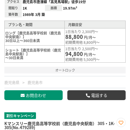
アクセス
鹿児島市唐湊線「高見馬場駅」徒歩19分
間取り
1K
面積
19.97m²
築年数
1989年 3月 築
プラン名・期間
月額目安
1日当たり 2,300円～
ロング【鹿児島高等学校前（鹿児島
88,800
中央駅南）】
円/月～
30日以上～360日未満
初期費用他 8,800円～
1日当たり 2,500円～
ショート【鹿児島高等学校前（鹿児
94,800
島中央駅南）】
円/月～
～30日未満
初期費用他 5,500円～
オートロック
鹿児島県
鹿児島市
お問合わせ
電話する
割引キャンペーン
Kマンスリー鹿児島高等学校前（鹿児島中央駅南） 305・1K-
305(No.479289)
お気