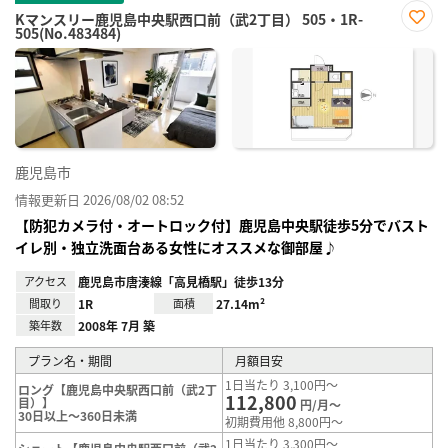
Kマンスリー鹿児島中央駅西口前（武2丁目） 505・1R-
505(No.483484)
お気
に入
り登
録
鹿児島市
情報更新日 2026/08/02 08:52
【防犯カメラ付・オートロック付】鹿児島中央駅徒歩5分でバスト
イレ別・独立洗面台ある女性にオススメな御部屋♪
アクセス
鹿児島市唐湊線「高見橋駅」徒歩13分
間取り
1R
面積
27.14m²
築年数
2008年 7月 築
プラン名・期間
月額目安
1日当たり 3,100円～
ロング【鹿児島中央駅西口前（武2丁
112,800
目）】
円/月～
30日以上～360日未満
初期費用他 8,800円～
1日当たり 3,300円～