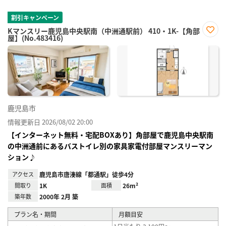
割引キャンペーン
Kマンスリー鹿児島中央駅南（中洲通駅前） 410・1K-【角部
屋】(No.483416)
お気
に入
り登
録
鹿児島市
情報更新日 2026/08/02 20:00
【インターネット無料・宅配BOXあり】角部屋で鹿児島中央駅南
の中洲通前にあるバストイレ別の家具家電付部屋マンスリーマン
ション♪
アクセス
鹿児島市唐湊線「都通駅」徒歩4分
間取り
1K
面積
26m²
築年数
2000年 2月 築
プラン名・期間
月額目安