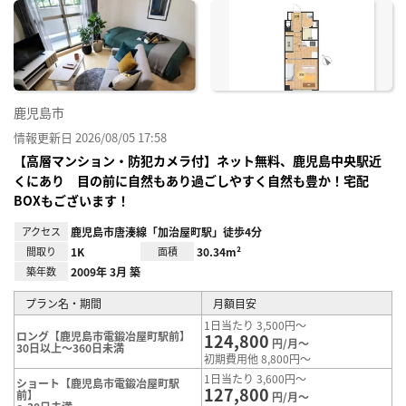
に入
り登
録
鹿児島市
情報更新日 2026/08/05 17:58
【高層マンション・防犯カメラ付】ネット無料、鹿児島中央駅近
くにあり 目の前に自然もあり過ごしやすく自然も豊か！宅配
BOXもございます！
アクセス
鹿児島市唐湊線「加治屋町駅」徒歩4分
間取り
1K
面積
30.34m²
築年数
2009年 3月 築
プラン名・期間
月額目安
1日当たり 3,500円～
ロング【鹿児島市電鍛冶屋町駅前】
124,800
円/月～
30日以上～360日未満
初期費用他 8,800円～
1日当たり 3,600円～
ショート【鹿児島市電鍛冶屋町駅
127,800
前】
円/月～