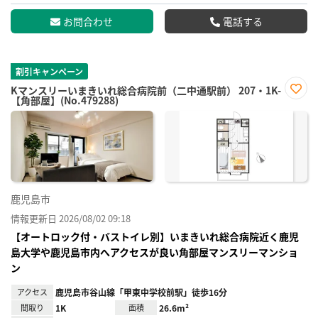
お問合わせ
電話する
割引キャンペーン
Kマンスリーいまきいれ総合病院前（二中通駅前） 207・1K-
【角部屋】(No.479288)
お気
に入
り登
録
鹿児島市
情報更新日 2026/08/02 09:18
【オートロック付・バストイレ別】いまきいれ総合病院近く鹿児
島大学や鹿児島市内へアクセスが良い角部屋マンスリーマンショ
ン
アクセス
鹿児島市谷山線「甲東中学校前駅」徒歩16分
間取り
1K
面積
26.6m²