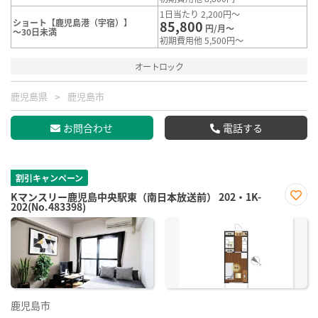
1日当たり 2,200円～
ショート【鹿児島港（宇宿）】
85,800
円/月～
～30日未満
初期費用他 5,500円～
オートロック
鹿児島県
鹿児島市
お問合わせ
電話する
割引キャンペーン
Kマンスリー鹿児島中央駅東（南日本放送前） 202・1K-
202(No.483398)
お気
に入
り登
録
鹿児島市