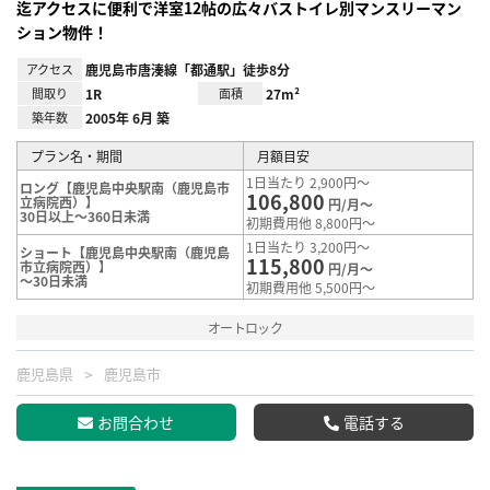
迄アクセスに便利で洋室12帖の広々バストイレ別マンスリーマン
ション物件！
アクセス
鹿児島市唐湊線「都通駅」徒歩8分
間取り
1R
面積
27m²
築年数
2005年 6月 築
プラン名・期間
月額目安
1日当たり 2,900円～
ロング【鹿児島中央駅南（鹿児島市
106,800
立病院西）】
円/月～
30日以上～360日未満
初期費用他 8,800円～
1日当たり 3,200円～
ショート【鹿児島中央駅南（鹿児島
115,800
市立病院西）】
円/月～
～30日未満
初期費用他 5,500円～
オートロック
鹿児島県
鹿児島市
お問合わせ
電話する