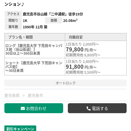
ンション♪
アクセス
鹿児島市谷山線「二中通駅」徒歩19分
間取り
1K
面積
20.08m²
築年数
1990年 12月 築
プラン名・期間
月額目安
1日当たり 2,000円～
ロング【鹿児島大学 下荒田キャンパ
79,800
ス前（谷山街道）】
円/月～
30日以上～360日未満
初期費用他 8,800円～
1日当たり 2,400円～
ショート【鹿児島大学 下荒田キャン
91,800
パス前】
円/月～
～30日未満
初期費用他 5,500円～
オートロック
鹿児島県
鹿児島市
お問合わせ
電話する
割引キャンペーン