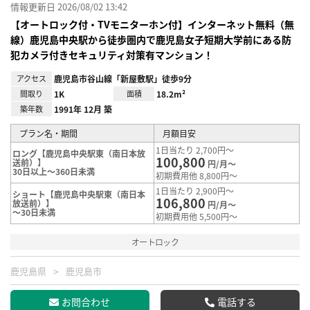
情報更新日 2026/08/02 13:42
【オートロック付・TVモニターホン付】インターネット無料（無
線）鹿児島中央駅から徒歩圏内で鹿児島女子短期大学前にある防
犯カメラ付きセキュリティ対策有マンション！
アクセス
鹿児島市谷山線「新屋敷駅」徒歩9分
間取り
1K
面積
18.2m²
築年数
1991年 12月 築
プラン名・期間
月額目安
1日当たり 2,700円～
ロング【鹿児島中央駅東（南日本放
100,800
送前）】
円/月～
30日以上～360日未満
初期費用他 8,800円～
1日当たり 2,900円～
ショート【鹿児島中央駅東（南日本
106,800
放送前）】
円/月～
～30日未満
初期費用他 5,500円～
オートロック
鹿児島県
鹿児島市
お問合わせ
電話する