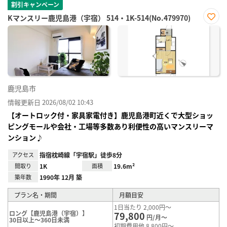
割引キャンペーン
Kマンスリー鹿児島港（宇宿） 514・1K-514(No.479970)
お気
に入
り登
録
鹿児島市
情報更新日 2026/08/02 10:43
【オートロック付・家具家電付き】鹿児島港町近くで大型ショッ
ピングモールや会社・工場等多数あり利便性の高いマンスリーマ
ンション♪
アクセス
指宿枕崎線「宇宿駅」徒歩8分
間取り
1K
面積
19.6m²
築年数
1990年 12月 築
プラン名・期間
月額目安
1日当たり 2,000円～
ロング【鹿児島港（宇宿）】
79,800
円/月～
30日以上～360日未満
初期費用他 8,800円～