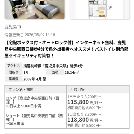
鹿児島市
情報更新日 2026/08/02 14:16
【宅配ボックス付・オートロック付】インターネット無料、鹿児
島中央駅西口徒歩4分で県外出張者へオススメ！バストイレ別角部
屋セイキュリティ対策有！
アクセス
指宿枕崎線「鹿児島中央駅」徒歩4分
間取り
1R
面積
26.14m²
築年数
2007年 4月 築
プラン名・期間
月額目安
1日当たり 3,200円～
ロング【鹿児島中央駅西口前（西
115,800
田）】
円/月～
30日以上～360日未満
初期費用他 8,800円～
1日当たり 3,300円～
ショート【鹿児島中央駅西口前（西
118,800
田）】
円/月～
～30日未満
初期費用他 5,500円～