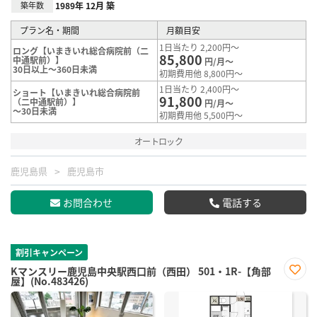
築年数
1989年 12月 築
プラン名・期間
月額目安
1日当たり 2,200円～
ロング【いまきいれ総合病院前（二
85,800
中通駅前）】
円/月～
30日以上～360日未満
初期費用他 8,800円～
1日当たり 2,400円～
ショート【いまきいれ総合病院前
91,800
（二中通駅前）】
円/月～
～30日未満
初期費用他 5,500円～
オートロック
鹿児島県
鹿児島市
お問合わせ
電話する
割引キャンペーン
Kマンスリー鹿児島中央駅西口前（西田） 501・1R-【角部
屋】(No.483426)
お気
に入
り登
録