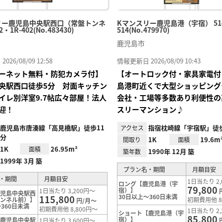
リー鹿児島中央駅西口（常盤トンネ
Kマンスリー鹿児島港（宇宿） 514
・1R-402(No.483430)
514(No.479970)
鹿児島市
26/08/09 12:58
情報更新日 2026/08/09 10:43
ーネット無料・防犯カメラ付】
【オートロック付・家具家電付
央駅西口徒歩5分 対面キッチン
島港町近くで大型ショッピング
イレ別洋室9.7帖広々部屋！法人
会社・工場等多数あり利便性の
迎！
スリーマンション♪
鹿児島市唐湊線「高見橋駅」徒歩11
指宿枕崎線「宇宿駅」徒
アクセス
分
1K
19.6m
間取り
面積
1K
26.95m²
面積
1990年 12月 築
築年数
1999年 3月 築
プラン名・期間
月額目安
・期間
月額目安
1日当たり 2,
ロング【鹿児島港（宇
79,800
宿）】
1日当たり 3,200円～
鹿児島中央駅西
30日以上～360日未満
115,800
トンネル前）】
初期費用他 8
円/月～
360日未満
初期費用他 8,800円～
1日当たり 2,
ショート【鹿児島港（宇
85,800
宿）】
【鹿児島中央駅
1日当たり 3,600円～