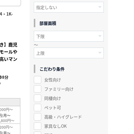
・1K-
部屋面積
き】鹿児
～
モールや
高いマン
こだわり条件
歩8分
女性向け
²
ファミリー向け
同棲向け
ペット可
000円～
円/月～
高級・ハイグレード
,800円～
家具なしOK
200円～
円/月～