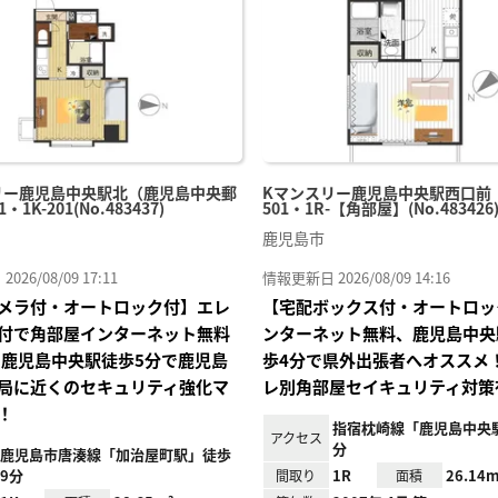
録
リー鹿児島中央駅北（鹿児島中央郵
Kマンスリー鹿児島中央駅西口前
・1K-201(No.483437)
501・1R-【角部屋】(No.483426
鹿児島市
26/08/09 17:11
情報更新日 2026/08/09 14:16
メラ付・オートロック付】エレ
【宅配ボックス付・オートロッ
付で角部屋インターネット無料
ンターネット無料、鹿児島中央
にて鹿児島中央駅徒歩5分で鹿児島
歩4分で県外出張者へオススメ
局に近くのセキュリティ強化マ
レ別角部屋セイキュリティ対策
！
指宿枕崎線「鹿児島中央
アクセス
分
鹿児島市唐湊線「加治屋町駅」徒歩
9分
1R
26.14m
間取り
面積