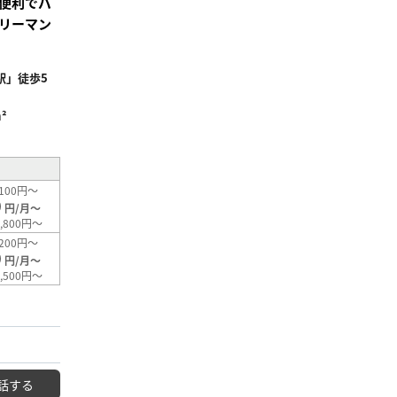
便利でバ
リーマン
駅」徒歩5
²
100円～
0
円/月～
,800円～
200円～
0
円/月～
,500円～
話する