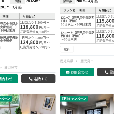
1K
28.65m²
2007年 4月 築
面積
築年数
2017年 3月 築
プラン名・期間
月額目安
・期間
月額目安
1日当たり 3,
ロング【鹿児島中央駅西
115,80
口前（西田）】
1日当たり 3,300円～
鹿児島中央駅北
30日以上～360日未満
118,800
初期費用他 8
中央郵便局）】
円/月～
360日未満
1日当たり 3,
初期費用他 8,800円～
ショート【鹿児島中央駅
118,80
西口前（西田）】
【鹿児島中央駅
1日当たり 3,500円～
～30日未満
島中央郵便
初期費用他 5
124,800
円/月～
初期費用他 5,500円～
満
駅近
鹿児島県
鹿児島市
鹿児島市
お問合わせ
電
問合わせ
電話する
ンペーン
割引キャンペーン