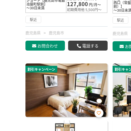
ショート【鹿児島市電鍛
127,800
西口（常
冶屋町駅前】
円/月～
前）】
～30日未満
初期費用他 5,500円～
～30日未
駅近
駅近
鹿児島県
鹿児島市
鹿児島県
お問合わせ
電話する
お
割引キャンペーン
割引キャ
お気
に入
り登