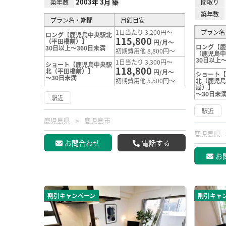
2003年 3月 築
築年数
間取り
築年数
プラン名・期間
月額目安
1日当たり 3,200円～
プラン名
ロング【鹿児島中央駅北
115,800
（平田橋前）】
円/月～
ロング【
30日以上～360日未満
初期費用他 8,800円～
（鹿児島
30日以上～
1日当たり 3,300円～
ショート【鹿児島中央駅
118,800
北（平田橋前）】
円/月～
ショート
～30日未満
初期費用他 5,500円～
北（鹿児
局）】
～30日未
駅近
駅近
鹿児島県
鹿児島市
鹿児島県
お問合わせ
電話する
お
割引キャンペーン
割引キャ