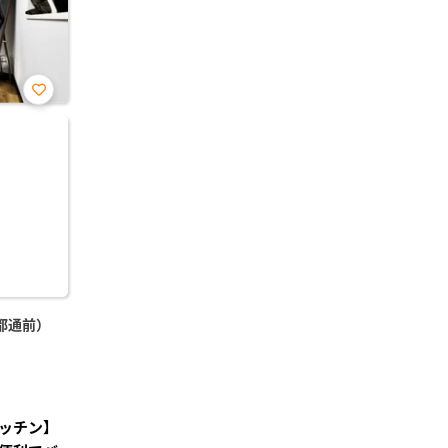
お気
に入
り登
録
都通前）
ッチン】