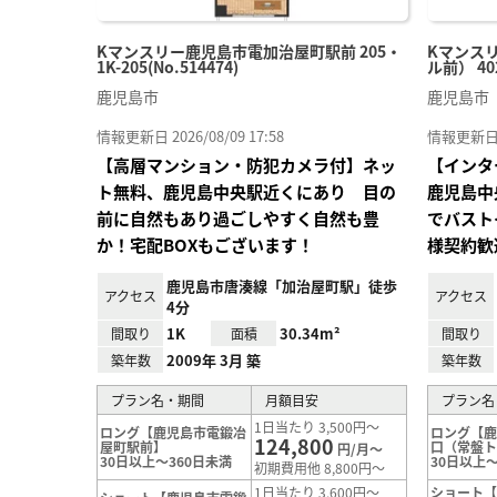
Kマンスリー鹿児島市電加治屋町駅前 205・
Kマンス
1K-205(No.514474)
ル前） 402
鹿児島市
鹿児島市
情報更新日 2026/08/09 17:58
情報更新日 20
【高層マンション・防犯カメラ付】ネッ
【インタ
ト無料、鹿児島中央駅近くにあり 目の
鹿児島中
前に自然もあり過ごしやすく自然も豊
でバスト
か！宅配BOXもございます！
様契約歓
鹿児島市唐湊線「加治屋町駅」徒歩
アクセス
アクセス
4分
1K
30.34m²
間取り
面積
間取り
2009年 3月 築
築年数
築年数
プラン名・期間
月額目安
プラン名
1日当たり 3,500円～
ロング【鹿児島市電鍛冶
ロング【
124,800
屋町駅前】
口（常盤
円/月～
30日以上～360日未満
30日以上～
初期費用他 8,800円～
1日当たり 3,600円～
ショート