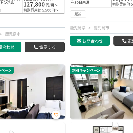
～30日未満
盤トンネル
127,800
初期費用他 5
円/月～
初期費用他 5,500円～
満
駅近
鹿児島県
鹿児島市
鹿児島市
お問合わせ
電
問合わせ
電話する
ンペーン
割引キャンペーン
お気
に入
り登