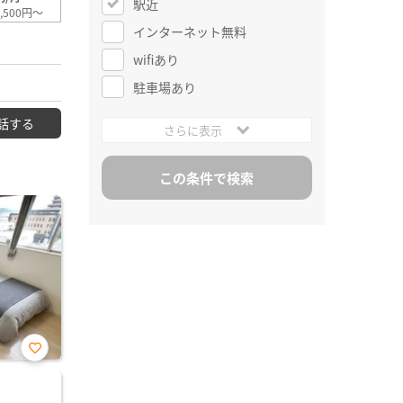
駅近
,500円～
インターネット無料
wifiあり
駐車場あり
話する
さらに表示
お気
に入
り登