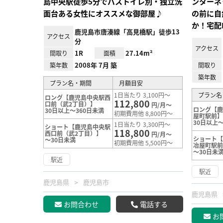
島中央駅徒歩5分でバストイレ別・独立洗
ンターネ
面台ある女性にオススメな御部屋♪
の前に自
か！宅配
鹿児島市唐湊線「高見橋駅」徒歩13
アクセス
分
アクセス
1R
27.14m²
間取り
面積
2008年 7月 築
築年数
間取り
築年数
プラン名・期間
月額目安
1日当たり 3,100円～
プラン名
ロング【鹿児島中央駅西
112,800
口前（武2丁目）】
円/月～
ロング【
30日以上～360日未満
初期費用他 8,800円～
屋町駅前
30日以上～
1日当たり 3,300円～
ショート【鹿児島中央駅
118,800
西口前（武2丁目）】
円/月～
ショート
～30日未満
初期費用他 5,500円～
冶屋町駅
～30日未
駅近
駅近
鹿児島県
鹿児島市
鹿児島県
お問合わせ
電話する
お