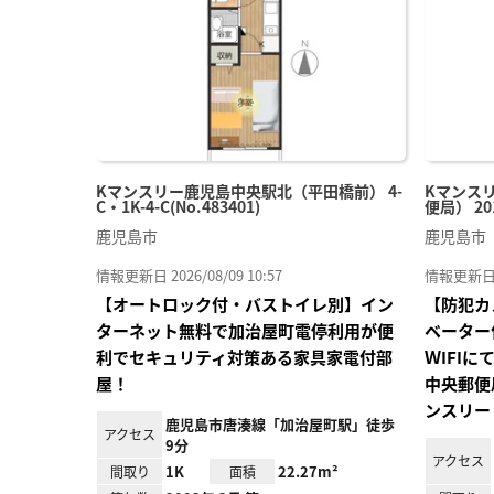
録
Kマンスリー鹿児島中央駅北（平田橋前） 4-
Kマンス
C・1K-4-C(No.483401)
便局） 201
鹿児島市
鹿児島市
情報更新日 2026/08/09 10:57
情報更新日 20
【オートロック付・バストイレ別】イン
【防犯カ
ターネット無料で加治屋町電停利用が便
ベーター
利でセキュリティ対策ある家具家電付部
ＷIFI
屋！
中央郵便
ンスリー
鹿児島市唐湊線「加治屋町駅」徒歩
アクセス
9分
アクセス
1K
22.27m²
間取り
面積