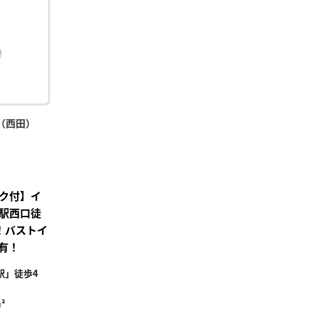
録
（西田）
)
ク付】イ
駅西口徒
！バストイ
有！
駅」徒歩4
²