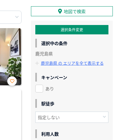
地図で検索
選択条件変更
選択中の条件
鹿児島県
鹿児島県 の エリアを全て表示する
キャンペーン
あり
お気
に入
り登
録
駅徒歩
利用人数