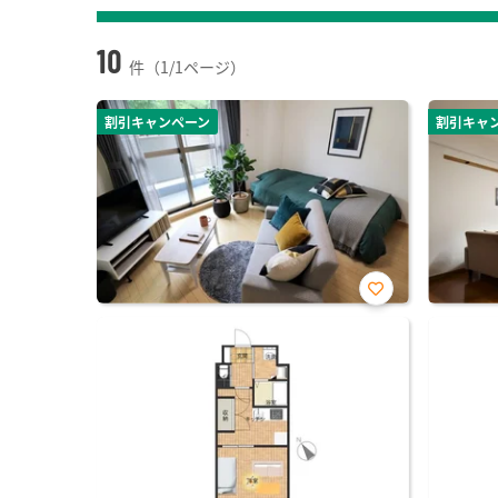
10
件（1/1ページ）
割引キャンペーン
割引キャ
お気
に入
り登
録