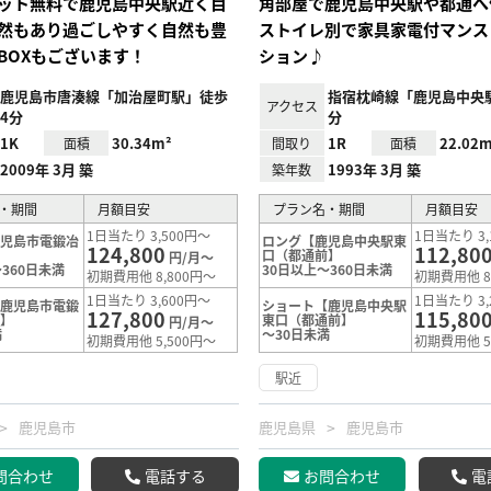
ット無料で鹿児島中央駅近く目
角部屋で鹿児島中央駅や都通へ
然もあり過ごしやすく自然も豊
ストイレ別で家具家電付マンス
BOXもございます！
ション♪
鹿児島市唐湊線「加治屋町駅」徒歩
指宿枕崎線「鹿児島中央
アクセス
4分
分
1K
30.34m²
1R
22.02m
面積
間取り
面積
2009年 3月 築
1993年 3月 築
築年数
・期間
月額目安
プラン名・期間
月額目安
1日当たり 3,500円～
1日当たり 3,
鹿児島市電鍛冶
ロング【鹿児島中央駅東
124,800
112,80
】
口（都通前】
円/月～
360日未満
30日以上～360日未満
初期費用他 8,800円～
初期費用他 8
1日当たり 3,600円～
1日当たり 3,
【鹿児島市電鍛
ショート【鹿児島中央駅
127,800
115,80
前】
東口（都通前】
円/月～
満
～30日未満
初期費用他 5,500円～
初期費用他 5
駅近
鹿児島市
鹿児島県
鹿児島市
問合わせ
電話する
お問合わせ
電