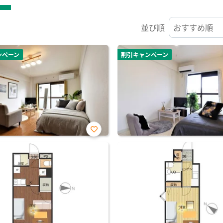
並び順
ンペーン
割引キャンペーン
お気
に入
り登
録