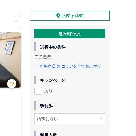
地図で検索
選択条件変更
選択中の条件
鹿児島県
鹿児島県 の エリアを全て表示する
キャンペーン
あり
お気
に入
り登
録
駅徒歩
利用人数