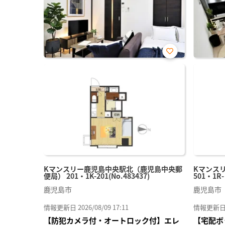
お気
に入
り登
録
Kマンスリー鹿児島中央駅北（鹿児島中央郵
Kマンス
便局） 201・1K-201(No.483437)
501・1R
鹿児島市
鹿児島市
情報更新日 2026/08/09 17:11
情報更新日 20
【防犯カメラ付・オートロック付】エレ
【宅配ボ