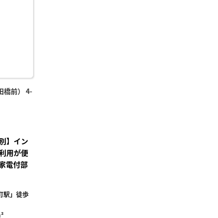
り登
録
橋前） 4-
別】イン
利用が便
家電付部
町駅」徒歩
²