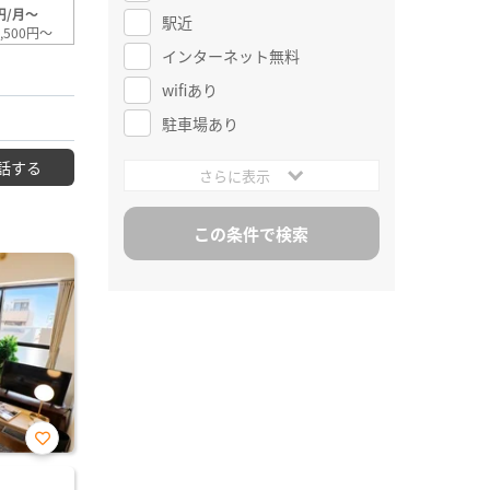
円/月～
駅近
,500円～
インターネット無料
wifiあり
駐車場あり
話する
さらに表示
お気
に入