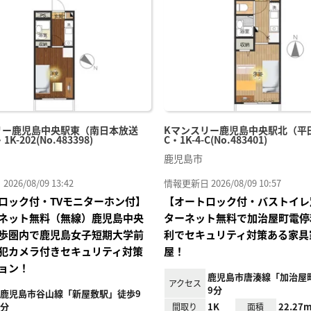
り登
録
リー鹿児島中央駅東（南日本放送
Kマンスリー鹿児島中央駅北（平田
1K-202(No.483398)
C・1K-4-C(No.483401)
鹿児島市
26/08/09 13:42
情報更新日 2026/08/09 10:57
ロック付・TVモニターホン付】
【オートロック付・バストイレ
ネット無料（無線）鹿児島中央
ターネット無料で加治屋町電停
歩圏内で鹿児島女子短期大学前
利でセキュリティ対策ある家具
犯カメラ付きセキュリティ対策
屋！
ョン！
鹿児島市唐湊線「加治屋
アクセス
9分
鹿児島市谷山線「新屋敷駅」徒歩9
分
1K
22.27m
間取り
面積