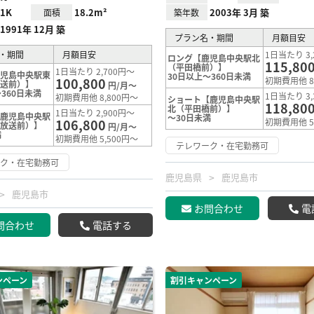
1K
18.2m²
2003年 3月 築
面積
築年数
1991年 12月 築
プラン名・期間
月額目安
・期間
月額目安
1日当たり 3,
ロング【鹿児島中央駅北
115,80
（平田橋前）】
1日当たり 2,700円～
鹿児島中央駅東
30日以上～360日未満
100,800
初期費用他 8
放送前）】
円/月～
360日未満
1日当たり 3,
初期費用他 8,800円～
ショート【鹿児島中央駅
118,80
北（平田橋前）】
1日当たり 2,900円～
【鹿児島中央駅
～30日未満
106,800
初期費用他 5
本放送前）】
円/月～
満
初期費用他 5,500円～
テレワーク・在宅勤務可
ーク・在宅勤務可
鹿児島県
鹿児島市
鹿児島市
お問合わせ
電
問合わせ
電話する
ンペーン
割引キャンペーン