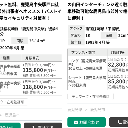
ット無料、鹿児島中央駅西口徒
の山田インターチェンジ近く駐
県外出張者へオススメ！バストイ
車移動可能な鹿児島市郊外で格
屋セイキュリティ対策有！
に便利！
指宿枕崎線「鹿児島中央駅」徒歩4
指宿枕崎線「宇宿駅」
アクセス
分
1K
22m
間取り
面積
1R
26.14m²
面積
1983年 4月 築
築年数
2007年 4月 築
プラン名・期間
月額目安
・期間
月額目安
1日当たり 2,
ロング【鹿児島大学病院
82,800
西】
1日当たり 3,200円～
鹿児島中央駅西
30日以上～360日未満
115,800
田）】
初期費用他 8
円/月～
360日未満
初期費用他 8,800円～
1日当たり 2,
ショート【鹿児島大学病
85,800
院西】
1日当たり 3,300円～
【鹿児島中央駅
～30日未満
118,800
西田）】
初期費用他 5
円/月～
満
初期費用他 5,500円～
テレワーク・在宅勤務可
ーク・在宅勤務可
鹿児島県
鹿児島市
鹿児島市
お問合わせ
電
問合わせ
電話する