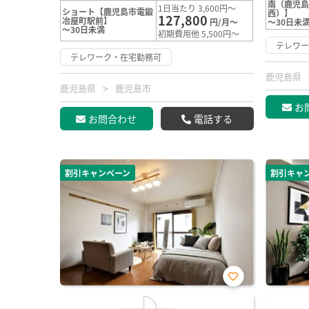
南（鹿児
1日当たり 3,600円～
ショート【鹿児島市電鍛
西）】
127,800
冶屋町駅前】
円/月～
～30日未
～30日未満
初期費用他 5,500円～
テレワ
テレワーク・在宅勤務可
鹿児島県
鹿児島県
鹿児島市
お
お問合わせ
電話する
割引キャンペーン
割引キャ
お気
に入