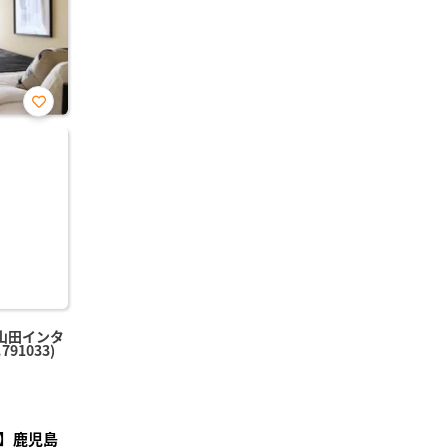
お気
に入
り登
録
山田インタ
91033)
】鹿児島