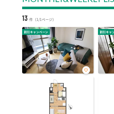
13
件（1/1ページ）
割引キャンペーン
割引キャ
お気
に入
り登
録