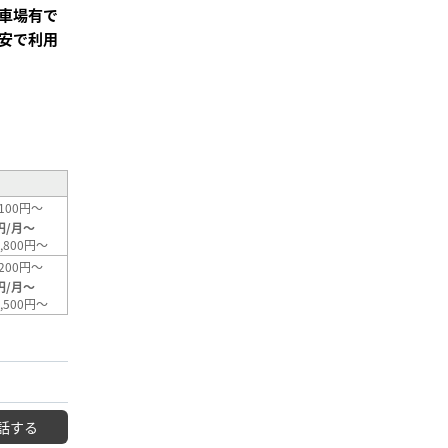
車場有で
安で利用
²
100円～
円/月～
,800円～
200円～
円/月～
,500円～
話する