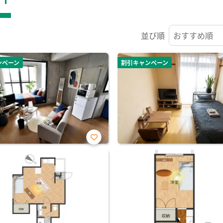
並び順
ンペーン
割引キャンペーン
お気
に入
り登
録