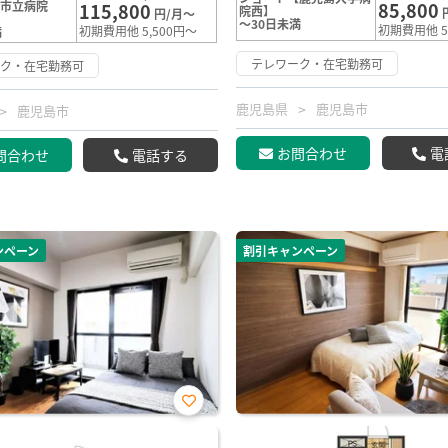
島市立病院
85,800
115,800
院西】
円/月～
～30日未満
初期費用他 5
初期費用他 5,500円～
満
テレワーク・在宅勤務可
ーク・在宅勤務可
鹿児島県
鹿児島市
鹿児島市
お問合わせ
電
問合わせ
電話する
ンペーン
割引キャンペーン
お気
に入