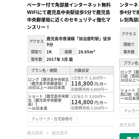
ベーター付で角部屋インターネット無料
ンターネ
ＷIFIにて鹿児島中央駅徒歩5分で鹿児島
歩4分で
中央郵便局に近くのセキュリティ強化マ
レ別角部
ンスリー！
アクセス
鹿児島市唐湊線「加治屋町駅」徒歩
アクセス
9分
間取り
1K
28.65m²
間取り
面積
築年数
2017年 3月 築
築年数
プラン名
プラン名・期間
月額目安
ロング【
口前（西
1日当たり 3,300円～
ロング【鹿児島中央駅北
30日以上～
118,800
（鹿児島中央郵便局）】
円/月～
30日以上～360日未満
初期費用他 8,800円～
ショート
西口前（
ショート【鹿児島中央駅
1日当たり 3,500円～
～30日未
北（鹿児島中央郵便
124,800
円/月～
局）】
初期費用他 5,500円～
～30日未満
テレワ
テレワーク・在宅勤務可
鹿児島県
鹿児島県
鹿児島市
お