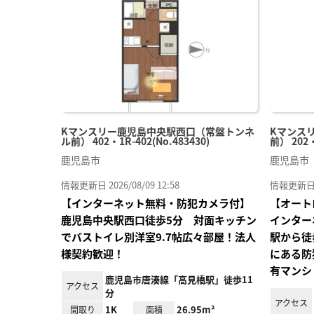
り登
録
Kマンスリー鹿児島中央駅西口（常盤トンネ
Kマンス
ル前） 402・1R-402(No.483430)
前） 202・
鹿児島市
鹿児島市
情報更新日 2026/08/09 12:58
情報更新日 20
【インターネット無料・防犯カメラ付】
【オート
鹿児島中央駅西口徒歩5分 対面キッチン
インター
でバストイレ別洋室9.7帖広々部屋！法人
駅から徒
様契約歓迎！
にある防
有マンシ
鹿児島市唐湊線「高見橋駅」徒歩11
アクセス
分
アクセス
1K
26.95m²
間取り
面積