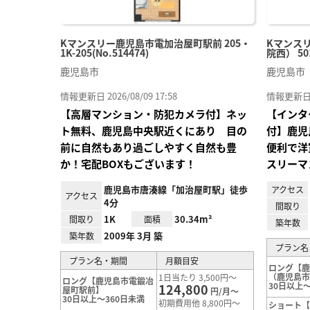
Kマンスリー鹿児島市電加治屋町駅前 205・
Kマンス
1K-205(No.514474)
院西） 501
鹿児島市
鹿児島市
情報更新日 2026/08/09 17:58
情報更新日 20
【高層マンション・防犯カメラ付】ネッ
【インタ
ト無料、鹿児島中央駅近くにあり 目の
付】鹿児
前に自然もあり過ごしやすく自然も豊
便利で洋
か！宅配BOXもございます！
スリーマ
鹿児島市唐湊線「加治屋町駅」徒歩
アクセス
アクセス
4分
間取り
1K
30.34m²
間取り
面積
築年数
2009年 3月 築
築年数
プラン名
プラン名・期間
月額目安
ロング【
（鹿児島
1日当たり 3,500円～
ロング【鹿児島市電鍛冶
30日以上～
124,800
屋町駅前】
円/月～
30日以上～360日未満
初期費用他 8,800円～
ショート