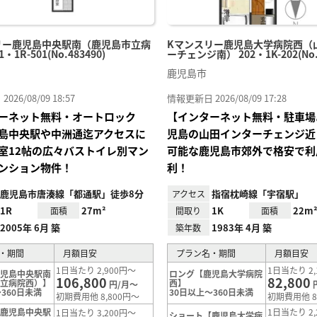
リー鹿児島中央駅南（鹿児島市立病
Kマンスリー鹿児島大学病院西（
・1R-501(No.483490)
ーチェンジ南） 202・1K-202(No.7
鹿児島市
26/08/09 18:57
情報更新日 2026/08/09 17:28
ーネット無料・オートロック
【インターネット無料・駐車場
島中央駅や中洲通迄アクセスに
児島の山田インターチェンジ近
室12帖の広々バストイレ別マン
可能な鹿児島市郊外で格安で利
ンション物件！
利！
鹿児島市唐湊線「都通駅」徒歩8分
指宿枕崎線「宇宿駅」
アクセス
1R
27m²
1K
22m
面積
間取り
面積
2005年 6月 築
1983年 4月 築
築年数
・期間
月額目安
プラン名・期間
月額目安
1日当たり 2,900円～
1日当たり 2,
鹿児島中央駅南
ロング【鹿児島大学病院
106,800
82,800
市立病院西）】
西】
円/月～
360日未満
30日以上～360日未満
初期費用他 8,800円～
初期費用他 8
【鹿児島中央駅
1日当たり 2,
1日当たり 3,200円～
ショート【鹿児島大学病