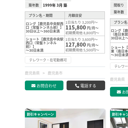
1999年 3月 築
築年数
間取り
築年数
プラン名・期間
月額目安
1日当たり 3,200円～
プラン名
ロング【鹿児島中央駅西
115,800
口（常盤トンネル前）】
円/月～
ロング【
30日以上～360日未満
初期費用他 8,800円～
（南日本
30日以上～
ショート【鹿児島中央駅
1日当たり 3,600円～
西口（常盤トンネル
127,800
円/月～
前）】
ショート
初期費用他 5,500円～
～30日未満
東（南日
～30日未
テレワーク・在宅勤務可
テレワ
鹿児島県
鹿児島市
鹿児島県
お問合わせ
電話する
お
割引キャンペーン
割引キャ