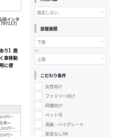
山田インタ
97117)
部屋面積
あり】鹿
～
く車移動
用に便
こだわり条件
女性向け
²
ファミリー向け
同棲向け
ペット可
100円～
円/月～
高級・ハイグレード
,800円～
家具なしOK
200円～