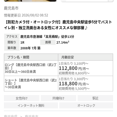
鹿児島市
情報更新日 2026/08/02 08:52
【防犯カメラ付・オートロック付】鹿児島中央駅徒歩5分でバスト
イレ別・独立洗面台ある女性にオススメな御部屋♪
アクセス
鹿児島市唐湊線「高見橋駅」徒歩13分
間取り
1R
面積
27.14m²
築年数
2008年 7月 築
プラン名・期間
月額目安
1日当たり 3,100円～
ロング【鹿児島中央駅西口前（武2丁
112,800
目）】
円/月～
30日以上～360日未満
初期費用他 8,800円～
1日当たり 3,300円～
ショート【鹿児島中央駅西口前（武2
118,800
丁目）】
円/月～
～30日未満
初期費用他 5,500円～
女性向け
同棲向け
駅近
インターネット無料
オートロック
鹿児島県
鹿児島市