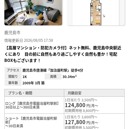
り登
録
鹿児島市
情報更新日 2026/08/05 17:58
【高層マンション・防犯カメラ付】ネット無料、鹿児島中央駅近
くにあり 目の前に自然もあり過ごしやすく自然も豊か！宅配
BOXもございます！
アクセス
鹿児島市唐湊線「加治屋町駅」徒歩4分
間取り
1K
面積
30.34m²
築年数
2009年 3月 築
プラン名・期間
月額目安
1日当たり 3,500円～
ロング【鹿児島市電鍛冶屋町駅前】
124,800
円/月～
30日以上～360日未満
初期費用他 8,800円～
1日当たり 3,600円～
ショート【鹿児島市電鍛冶屋町駅
127,800
前】
円/月～
～30日未満
初期費用他 5,500円～