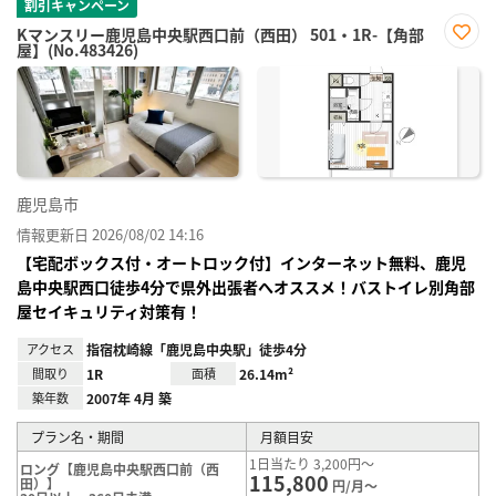
割引キャンペーン
Kマンスリー鹿児島中央駅西口前（西田） 501・1R-【角部
屋】(No.483426)
お気
に入
り登
録
鹿児島市
情報更新日 2026/08/02 14:16
【宅配ボックス付・オートロック付】インターネット無料、鹿児
島中央駅西口徒歩4分で県外出張者へオススメ！バストイレ別角部
屋セイキュリティ対策有！
アクセス
指宿枕崎線「鹿児島中央駅」徒歩4分
間取り
1R
面積
26.14m²
築年数
2007年 4月 築
プラン名・期間
月額目安
1日当たり 3,200円～
ロング【鹿児島中央駅西口前（西
115,800
田）】
円/月～