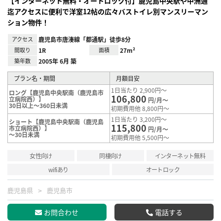
【インターネット無料・オートロック付】鹿児島中央駅や中洲通
迄アクセスに便利で洋室12帖の広々バストイレ別マンスリーマン
ション物件！
アクセス
鹿児島市唐湊線「都通駅」徒歩8分
間取り
1R
面積
27m²
築年数
2005年 6月 築
プラン名・期間
月額目安
1日当たり 2,900円～
ロング【鹿児島中央駅南（鹿児島市
106,800
立病院西）】
円/月～
30日以上～360日未満
初期費用他 8,800円～
1日当たり 3,200円～
ショート【鹿児島中央駅南（鹿児島
115,800
市立病院西）】
円/月～
～30日未満
初期費用他 5,500円～
女性向け
同棲向け
インターネット無料
wifiあり
オートロック
鹿児島県
鹿児島市
お問合わせ
電話する