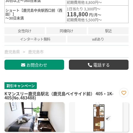
30日以上～360日未満
初期費用他 8,800円～
1日当たり 3,300円～
ショート【鹿児島中央駅西口前（西
118,800
田）】
円/月～
～30日未満
初期費用他 5,500円～
女性向け
同棲向け
駅近
インターネット無料
wifiあり
鹿児島県
鹿児島市
お問合わせ
電話する
割引キャンペーン
Kマンスリー鹿児島駅北（鹿児島ベイサイド前） 405・1K-
405(No.483488)
お気
に入
り登
録