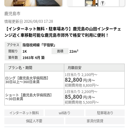
鹿児島市
情報更新日 2026/08/03 17:28
【インターネット無料・駐車場あり】鹿児島の山田インターチェ
ンジ近く車移動可能な鹿児島市郊外で格安で利用に便利！
アクセス
指宿枕崎線「宇宿駅」
間取り
1K
面積
22m²
築年数
1983年 4月 築
プラン名・期間
月額目安
1日当たり 2,100円～
ロング【鹿児島大学病院西】
82,800
円/月～
30日以上～360日未満
初期費用他 8,800円～
1日当たり 2,200円～
ショート【鹿児島大学病院西】
85,800
円/月～
～30日未満
初期費用他 5,500円～
インターネット無料
wifiあり
駐車場あり
保証人不要
家具付賃貸