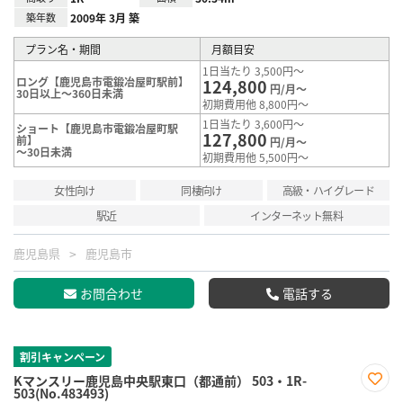
築年数
2009年 3月 築
プラン名・期間
月額目安
1日当たり 3,500円～
ロング【鹿児島市電鍛冶屋町駅前】
124,800
円/月～
30日以上～360日未満
初期費用他 8,800円～
1日当たり 3,600円～
ショート【鹿児島市電鍛冶屋町駅
127,800
前】
円/月～
～30日未満
初期費用他 5,500円～
女性向け
同棲向け
高級・ハイグレード
駅近
インターネット無料
鹿児島県
鹿児島市
お問合わせ
電話する
割引キャンペーン
Kマンスリー鹿児島中央駅東口（都通前） 503・1R-
503(No.483493)
お気