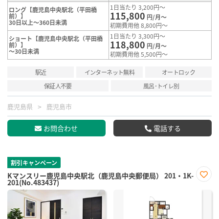
1日当たり 3,200円～
ロング【鹿児島中央駅北（平田橋
115,800
前）】
円/月～
30日以上～360日未満
初期費用他 8,800円～
1日当たり 3,300円～
ショート【鹿児島中央駅北（平田橋
118,800
前）】
円/月～
～30日未満
初期費用他 5,500円～
駅近
インターネット無料
オートロック
保証人不要
風呂･トイレ別
鹿児島県
鹿児島市
お問合わせ
電話する
割引キャンペーン
Kマンスリー鹿児島中央駅北（鹿児島中央郵便局） 201・1K-
201(No.483437)
お気
に入
り登
録