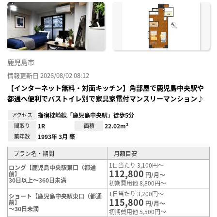
に入
り登
録
鹿児島市
情報更新日 2026/08/02 08:12
【インターネット無料・対面キッチン】角部屋で鹿児島中央駅や
都通へ便利でバストイレ別で家具家電付マンスリーマンション♪
アクセス
指宿枕崎線「鹿児島中央駅」徒歩5分
間取り
1R
面積
22.02m²
築年数
1993年 3月 築
プラン名・期間
月額目安
1日当たり 3,100円～
ロング【鹿児島中央駅東口（都通
112,800
前】
円/月～
30日以上～360日未満
初期費用他 8,800円～
1日当たり 3,200円～
ショート【鹿児島中央駅東口（都通
115,800
前】
円/月～
～30日未満
初期費用他 5,500円～