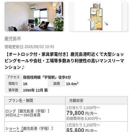
お気
に入
り登
録
鹿児島市
情報更新日 2026/08/02 10:43
【オートロック付・家具家電付き】鹿児島港町近くで大型ショッ
ピングモールや会社・工場等多数あり利便性の高いマンスリーマ
ンション♪
アクセス
指宿枕崎線「宇宿駅」徒歩8分
間取り
1K
面積
19.6m²
築年数
1990年 12月 築
プラン名・期間
月額目安
1日当たり 2,000円～
ロング【鹿児島港（宇宿）】
79,800
円/月～
30日以上～360日未満
初期費用他 8,800円～
1日当たり 2,200円～
ショート【鹿児島港（宇宿）】
85,800
円/月～