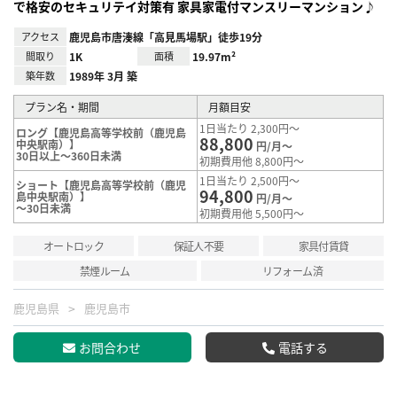
で格安のセキュリテイ対策有 家具家電付マンスリーマンション♪
アクセス
鹿児島市唐湊線「高見馬場駅」徒歩19分
間取り
1K
面積
19.97m²
築年数
1989年 3月 築
プラン名・期間
月額目安
1日当たり 2,300円～
ロング【鹿児島高等学校前（鹿児島
88,800
中央駅南）】
円/月～
30日以上～360日未満
初期費用他 8,800円～
1日当たり 2,500円～
ショート【鹿児島高等学校前（鹿児
94,800
島中央駅南）】
円/月～
～30日未満
初期費用他 5,500円～
オートロック
保証人不要
家具付賃貸
禁煙ルーム
リフォーム済
鹿児島県
鹿児島市
お問合わせ
電話する