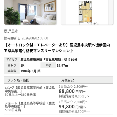
に入
り登
録
鹿児島市
情報更新日 2026/08/02 09:00
【オートロック付・エレベーターあり】鹿児島中央駅へ徒歩圏内
で家具家電付格安マンスリーマンション♪
アクセス
鹿児島市唐湊線「高見馬場駅」徒歩19分
間取り
1K
面積
19.97m²
築年数
1989年 3月 築
プラン名・期間
月額目安
1日当たり 2,300円～
ロング【鹿児島高等学校前（鹿児島
88,800
中央駅南）】
円/月～
30日以上～360日未満
初期費用他 8,800円～
1日当たり 2,500円～
ショート【鹿児島高等学校前（鹿児
94,800
島中央駅南）】
円/月～
～30日未満
初期費用他 5,500円～