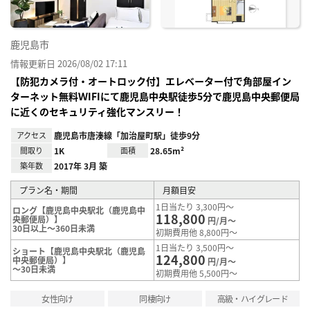
鹿児島市
情報更新日 2026/08/02 17:11
【防犯カメラ付・オートロック付】エレベーター付で角部屋イン
ターネット無料ＷIFIにて鹿児島中央駅徒歩5分で鹿児島中央郵便局
に近くのセキュリティ強化マンスリー！
アクセス
鹿児島市唐湊線「加治屋町駅」徒歩9分
間取り
1K
面積
28.65m²
築年数
2017年 3月 築
プラン名・期間
月額目安
1日当たり 3,300円～
ロング【鹿児島中央駅北（鹿児島中
118,800
央郵便局）】
円/月～
30日以上～360日未満
初期費用他 8,800円～
1日当たり 3,500円～
ショート【鹿児島中央駅北（鹿児島
124,800
中央郵便局）】
円/月～
～30日未満
初期費用他 5,500円～
女性向け
同棲向け
高級・ハイグレード