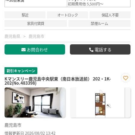
～30日未満
初期費用他 5,500円～
駅近
オートロック
保証人不要
家具付賃貸
禁煙ルーム
鹿児島県
鹿児島市
お問合わせ
電話する
割引キャンペーン
Kマンスリー鹿児島中央駅東（南日本放送前） 202・1K-
202(No.483398)
お気
に入
り登
録
鹿児島市
情報更新日 2026/08/02 13:42