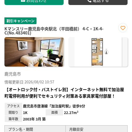
お問合わせ
電話する
割引キャンペーン
Kマンスリー鹿児島中央駅北（平田橋前） 4-C・1K-4-
C(No.483401)
お気
に入
り登
録
鹿児島市
情報更新日 2026/08/02 10:57
【オートロック付・バストイレ別】インターネット無料で加治屋
町電停利用が便利でセキュリティ対策ある家具家電付部屋！
アクセス
鹿児島市唐湊線「加治屋町駅」徒歩9分
間取り
1K
面積
22.27m²
築年数
2003年 3月 築
プラン名・期間
月額目安