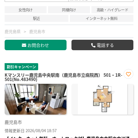
女性向け
同棲向け
高級・ハイグレード
駅近
インターネット無料
鹿児島県
鹿児島市
お問合わせ
電話する
割引キャンペーン
Kマンスリー鹿児島中央駅南（鹿児島市立病院西） 501・1R-
501(No.483490)
お気
に入
り登
録
鹿児島市
情報更新日 2026/08/04 18:57