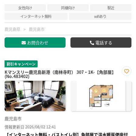
女性向け
同棲向け
駅近
インターネット無料
wifiあり
鹿児島県
鹿児島市
お問合わせ
電話する
割引キャンペーン
Kマンスリー鹿児島新港（南林寺町） 307・1K-【角部屋】
(No.483402)
お気
に入
り登
録
鹿児島市
情報更新日 2026/08/02 12:41
【インターネット無料・バストイレ別】角部屋で温水暖房便座付