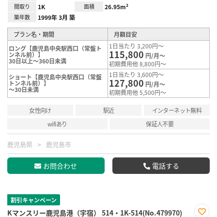
間取り
1K
面積
26.95m²
築年数
1999年 3月 築
プラン名・期間
月額目安
1日当たり 3,200円～
ロング【鹿児島中央駅西口（常盤ト
115,800
ンネル前）】
円/月～
30日以上～360日未満
初期費用他 8,800円～
1日当たり 3,600円～
ショート【鹿児島中央駅西口（常盤
127,800
トンネル前）】
円/月～
～30日未満
初期費用他 5,500円～
女性向け
駅近
インターネット無料
wifiあり
保証人不要
鹿児島県
鹿児島市
お問合わせ
電話する
割引キャンペーン
Kマンスリー鹿児島港（宇宿） 514・1K-514(No.479970)