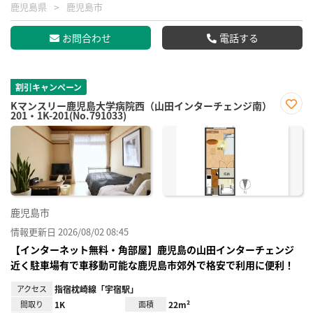
鹿児島県
鹿児島市
お問合わせ
電話する
割引キャンペーン
Kマンスリー鹿児島大学病院西（山田インターチェンジ南）
201・1K-201(No.791033)
お気
に入
り登
録
鹿児島市
情報更新日 2026/08/02 08:45
【インターネット無料・角部屋】鹿児島の山田インターチェンジ
近く駐車場有で車移動可能な鹿児島市郊外で格安で利用に便利！
アクセス
指宿枕崎線「宇宿駅」
間取り
1K
面積
22m²