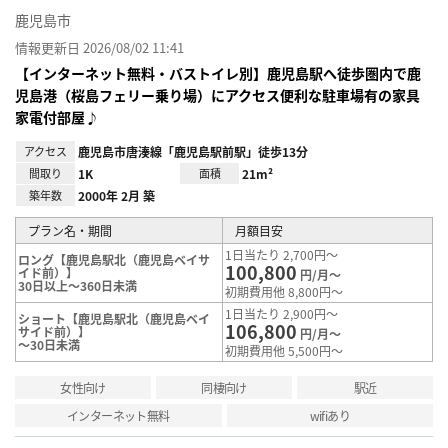
鹿児島市
情報更新日 2026/08/02 11:41
【インターネット無料・バストイレ別】鹿児島駅へ徒歩圏内で鹿
児島港（桜島フェリー乗り場）にアクセス便利な駐車場有の家具
家電付部屋♪
アクセス
鹿児島市唐湊線「鹿児島駅前駅」徒歩13分
間取り
1K
面積
21m²
築年数
2000年 2月 築
プラン名・期間
月額目安
1日当たり 2,700円～
ロング【鹿児島駅北（鹿児島ベイサ
100,800
イド前）】
円/月～
30日以上～360日未満
初期費用他 8,800円～
1日当たり 2,900円～
ショート【鹿児島駅北（鹿児島ベイ
106,800
サイド前）】
円/月～
～30日未満
初期費用他 5,500円～
女性向け
同棲向け
駅近
インターネット無料
wifiあり