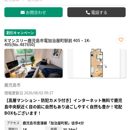
お問合わせ
電話する
割引キャンペーン
Kマンスリー鹿児島市電加治屋町駅前 405・1K-
405(No.487650)
お気
に入
り登
録
鹿児島市
情報更新日 2026/08/02 09:27
【高層マンション・防犯カメラ付き】インターネット無料で鹿児
島中央駅近く目の前に自然もあり過ごしやすく自然も豊か！宅配
BOXもございます！
アクセス
鹿児島市唐湊線「加治屋町駅」徒歩4分
間取り
1K
面積
30.34m²