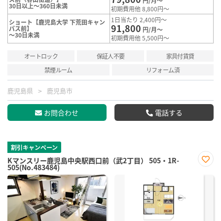
円/月～
30日以上～360日未満
初期費用他 8,800円～
1日当たり 2,400円～
ショート【鹿児島大学 下荒田キャン
91,800
パス前】
円/月～
～30日未満
初期費用他 5,500円～
オートロック
保証人不要
家具付賃貸
禁煙ルーム
リフォーム済
鹿児島県
鹿児島市
お問合わせ
電話する
割引キャンペーン
Kマンスリー鹿児島中央駅西口前（武2丁目） 505・1R-
505(No.483484)
お気
に入
り登
録