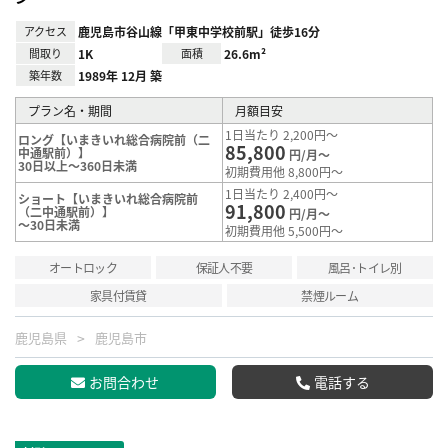
アクセス
鹿児島市谷山線「甲東中学校前駅」徒歩16分
間取り
1K
面積
26.6m²
築年数
1989年 12月 築
プラン名・期間
月額目安
1日当たり 2,200円～
ロング【いまきいれ総合病院前（二
85,800
中通駅前）】
円/月～
30日以上～360日未満
初期費用他 8,800円～
1日当たり 2,400円～
ショート【いまきいれ総合病院前
91,800
（二中通駅前）】
円/月～
～30日未満
初期費用他 5,500円～
オートロック
保証人不要
風呂･トイレ別
家具付賃貸
禁煙ルーム
鹿児島県
鹿児島市
お問合わせ
電話する