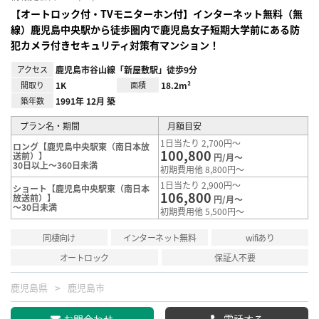
【オートロック付・TVモニターホン付】インターネット無料（無
線）鹿児島中央駅から徒歩圏内で鹿児島女子短期大学前にある防
犯カメラ付きセキュリティ対策有マンション！
アクセス
鹿児島市谷山線「新屋敷駅」徒歩9分
間取り
1K
面積
18.2m²
築年数
1991年 12月 築
プラン名・期間
月額目安
1日当たり 2,700円～
ロング【鹿児島中央駅東（南日本放
100,800
送前）】
円/月～
30日以上～360日未満
初期費用他 8,800円～
1日当たり 2,900円～
ショート【鹿児島中央駅東（南日本
106,800
放送前）】
円/月～
～30日未満
初期費用他 5,500円～
同棲向け
インターネット無料
wifiあり
オートロック
保証人不要
鹿児島県
鹿児島市