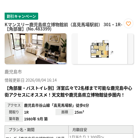
割引キャンペーン
Kマンスリー鹿児島県立博物館前（高見馬場駅前） 301・1R-
【角部屋】(No.483399)
お気
に入
り登
録
鹿児島市
情報更新日 2026/08/04 16:14
【角部屋・バストイレ別】洋室広々で2名様まで可能な鹿児島中心
街アクセスにオススメ！天文館や鹿児島県立博物館徒歩圏内！
アクセス
鹿児島市谷山線「高見馬場駅」徒歩6分
間取り
1R
面積
25m²
築年数
1980年 9月 築
プラン名・期間
月額目安
1日当たり 2,300円～