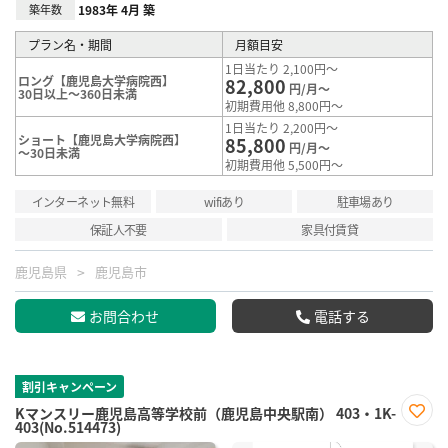
築年数
1983年 4月 築
プラン名・期間
月額目安
1日当たり 2,100円～
ロング【鹿児島大学病院西】
82,800
円/月～
30日以上～360日未満
初期費用他 8,800円～
1日当たり 2,200円～
ショート【鹿児島大学病院西】
85,800
円/月～
～30日未満
初期費用他 5,500円～
インターネット無料
wifiあり
駐車場あり
保証人不要
家具付賃貸
鹿児島県
鹿児島市
お問合わせ
電話する
割引キャンペーン
Kマンスリー鹿児島高等学校前（鹿児島中央駅南） 403・1K-
403(No.514473)
お気