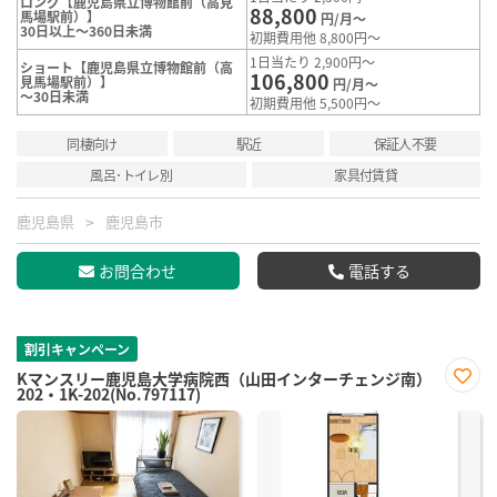
ロング【鹿児島県立博物館前（高見
88,800
馬場駅前）】
円/月～
30日以上～360日未満
初期費用他 8,800円～
1日当たり 2,900円～
ショート【鹿児島県立博物館前（高
106,800
見馬場駅前）】
円/月～
～30日未満
初期費用他 5,500円～
同棲向け
駅近
保証人不要
風呂･トイレ別
家具付賃貸
鹿児島県
鹿児島市
お問合わせ
電話する
割引キャンペーン
Kマンスリー鹿児島大学病院西（山田インターチェンジ南）
202・1K-202(No.797117)
お気
に入
り登
録