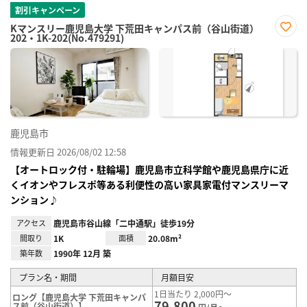
割引キャンペーン
Kマンスリー鹿児島大学 下荒田キャンパス前（谷山街道）
202・1K-202(No.479291)
お気
に入
り登
録
鹿児島市
情報更新日 2026/08/02 12:58
【オートロック付・駐輪場】鹿児島市立科学館や鹿児島県庁に近
くイオンやフレスポ等ある利便性の高い家具家電付マンスリーマ
ンション♪
アクセス
鹿児島市谷山線「二中通駅」徒歩19分
間取り
1K
面積
20.08m²
築年数
1990年 12月 築
プラン名・期間
月額目安
1日当たり 2,000円～
ロング【鹿児島大学 下荒田キャンパ
79,800
ス前（谷山街道）】