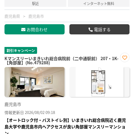
駅近
インターネット無料
鹿児島県
鹿児島市
お問合わせ
電話する
割引キャンペーン
Kマンスリーいまきいれ総合病院前（二中通駅前） 207・1K-
【角部屋】(No.479288)
お気
に入
り登
録
鹿児島市
情報更新日 2026/08/02 09:18
【オートロック付・バストイレ別】いまきいれ総合病院近く鹿児
島大学や鹿児島市内へアクセスが良い角部屋マンスリーマンショ
ン