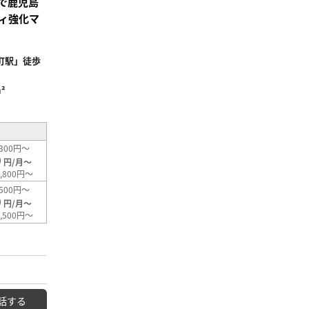
分で鹿児島
ィ強化マ
町駅」徒歩
²
300円～
0
円/月～
,800円～
500円～
0
円/月～
,500円～
話する