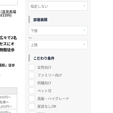
（高見馬場
3399)
部屋面積
広々で2名
～
セスにオ
物館徒歩
こだわり条件
場駅」徒歩
女性向け
ファミリー向け
²
同棲向け
ペット可
300円～
高級・ハイグレード
円/月～
家具なしOK
,800円～
900円～