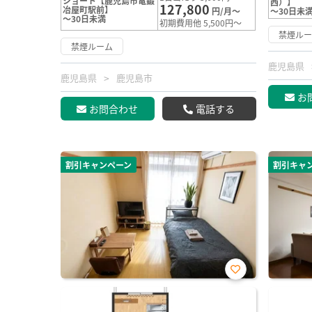
ショート【鹿児島市電鍛
西）】
127,800
冶屋町駅前】
円/月～
～30日未
～30日未満
初期費用他 5,500円～
禁煙ル
禁煙ルーム
鹿児島県
鹿児島県
鹿児島市
お
お問合わせ
電話する
割引キャンペーン
割引キャ
お気
に入
り登