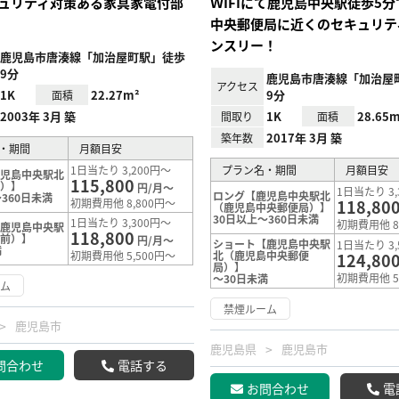
ュリティ対策ある家具家電付部
ＷIFIにて鹿児島中央駅徒歩5
中央郵便局に近くのセキュリテ
ンスリー！
鹿児島市唐湊線「加治屋町駅」徒歩
9分
鹿児島市唐湊線「加治屋
アクセス
1K
22.27m²
9分
面積
2003年 3月 築
1K
28.65m
間取り
面積
2017年 3月 築
築年数
・期間
月額目安
1日当たり 3,200円～
プラン名・期間
月額目安
鹿児島中央駅北
115,800
前）】
円/月～
1日当たり 3,
ロング【鹿児島中央駅北
360日未満
初期費用他 8,800円～
118,80
（鹿児島中央郵便局）】
30日以上～360日未満
1日当たり 3,300円～
初期費用他 8
【鹿児島中央駅
118,800
橋前）】
円/月～
ショート【鹿児島中央駅
1日当たり 3,
満
初期費用他 5,500円～
北（鹿児島中央郵便
124,80
局）】
初期費用他 5
～30日未満
ーム
禁煙ルーム
鹿児島市
鹿児島県
鹿児島市
問合わせ
電話する
お問合わせ
電