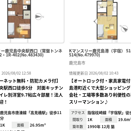
録
リー鹿児島中央駅西口（常盤トンネ
Kマンスリー鹿児島港（宇宿） 514
・1R-402(No.483430)
514(No.479970)
鹿児島市
26/08/02 12:58
情報更新日 2026/08/02 10:43
ーネット無料・防犯カメラ付】
【オートロック付・家具家電付
央駅西口徒歩5分 対面キッチン
島港町近くで大型ショッピング
イレ別洋室9.7帖広々部屋！法人
会社・工場等多数あり利便性の
迎！
スリーマンション♪
鹿児島市唐湊線「高見橋駅」徒歩11
指宿枕崎線「宇宿駅」徒
アクセス
分
1K
19.6m
間取り
面積
1K
26.95m²
面積
1990年 12月 築
築年数