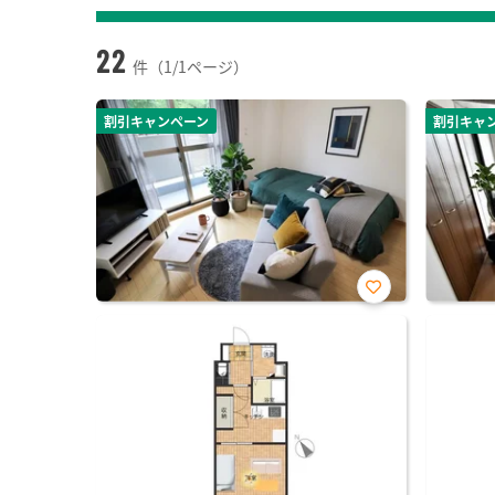
22
件（1/1ページ）
割引キャンペーン
割引キャ
お気
に入
り登
録