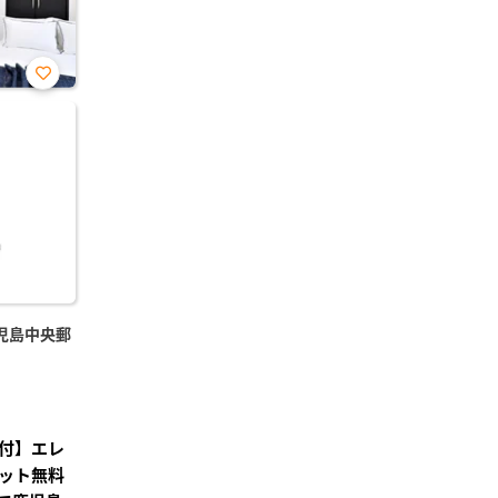
お気
に入
り登
録
児島中央郵
付】エレ
ット無料