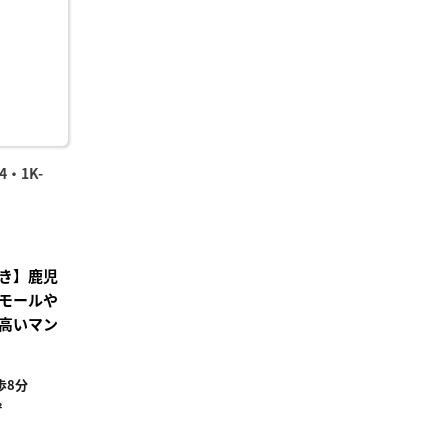
録
・1K-
き】鹿児
モールや
高いマン
歩8分
²