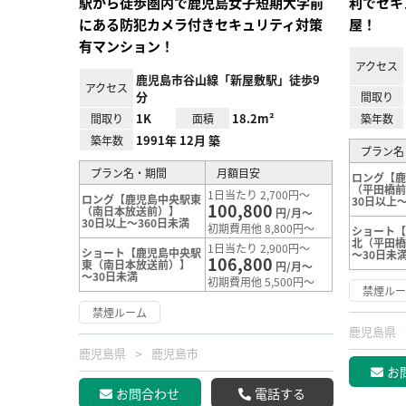
駅から徒歩圏内で鹿児島女子短期大学前
利でセキ
にある防犯カメラ付きセキュリティ対策
屋！
有マンション！
アクセス
鹿児島市谷山線「新屋敷駅」徒歩9
アクセス
分
間取り
1K
18.2m²
間取り
面積
築年数
1991年 12月 築
築年数
プラン名
プラン名・期間
月額目安
ロング【
（平田橋
1日当たり 2,700円～
ロング【鹿児島中央駅東
30日以上～
100,800
（南日本放送前）】
円/月～
30日以上～360日未満
初期費用他 8,800円～
ショート
北（平田
1日当たり 2,900円～
ショート【鹿児島中央駅
～30日未
106,800
東（南日本放送前）】
円/月～
～30日未満
初期費用他 5,500円～
禁煙ル
禁煙ルーム
鹿児島県
鹿児島県
鹿児島市
お
お問合わせ
電話する