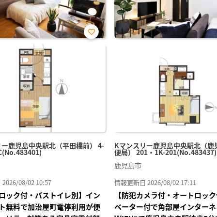
お気
に入
り登
録
リー鹿児島中央駅北（平田橋前） 4-
Kマンスリー鹿児島中央駅北（鹿
C(No.483401)
便局） 201・1K-201(No.483437)
鹿児島市
26/08/02 10:57
情報更新日 2026/08/02 17:11
ロック付・バストイレ別】イン
【防犯カメラ付・オートロック
ト無料で加治屋町電停利用が便
ベーター付で角部屋インターネ