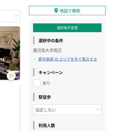
地図で検索
選択条件変更
選択中の条件
鹿児島大学周辺
鹿児島県 の エリアを全て表示する
キャンペーン
あり
お気
に入
り登
録
駅徒歩
利用人数