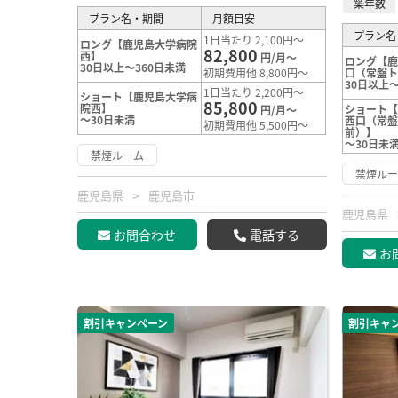
築年数
プラン名・期間
月額目安
プラン名
1日当たり 2,100円～
ロング【鹿児島大学病院
82,800
西】
円/月～
ロング【
30日以上～360日未満
初期費用他 8,800円～
口（常盤
30日以上～
1日当たり 2,200円～
ショート【鹿児島大学病
85,800
院西】
ショート
円/月～
～30日未満
西口（常
初期費用他 5,500円～
前）】
～30日未
禁煙ルーム
禁煙ル
鹿児島県
鹿児島市
鹿児島県
お問合わせ
電話する
お
割引キャンペーン
割引キャ