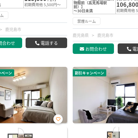
物館前（高見馬場駅
106,80
初期費用他 5,500円～
満
前）】
初期費用他 5
～30日未満
ーム
禁煙ルーム
鹿児島市
鹿児島県
鹿児島市
問合わせ
電話する
お問合わせ
電
ンペーン
割引キャンペーン
お気
に入
り登