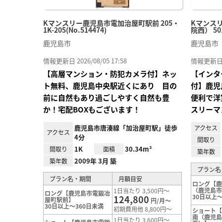
Kマンスリー鹿児島市電加治屋町駅前 205・
Kマンス
1K-205(No.514474)
院西） 501
鹿児島市
鹿児島市
情報更新日 2026/08/05 17:58
情報更新日 20
【高層マンション・防犯カメラ付】ネッ
【インタ
ト無料、鹿児島中央駅近くにあり 目の
付】鹿児
前に自然もあり過ごしやすく自然も豊
便利で洋
か！宅配BOXもございます！
スリーマ
鹿児島市唐湊線「加治屋町駅」徒歩
アクセス
アクセス
4分
間取り
1K
30.34m²
間取り
面積
築年数
2009年 3月 築
築年数
プラン名
プラン名・期間
月額目安
ロング【
（鹿児島
1日当たり 3,500円～
ロング【鹿児島市電鍛冶
30日以上～
124,800
屋町駅前】
円/月～
30日以上～360日未満
初期費用他 8,800円～
ショート
南（鹿児
1日当たり 3,600円～