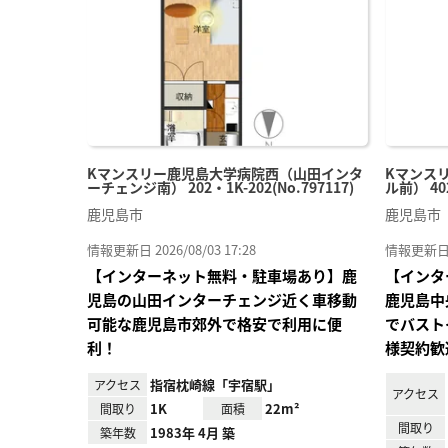
録
Kマンスリー鹿児島大学病院西（山田インタ
Kマンス
ーチェンジ南） 202・1K-202(No.797117)
ル前） 402
鹿児島市
鹿児島市
情報更新日 2026/08/03 17:28
情報更新日 20
【インターネット無料・駐車場あり】鹿
【インタ
児島の山田インターチェンジ近く車移動
鹿児島中
可能な鹿児島市郊外で格安で利用に便
でバスト
利！
様契約歓
指宿枕崎線「宇宿駅」
アクセス
アクセス
1K
22m²
間取り
面積
間取り
1983年 4月 築
築年数