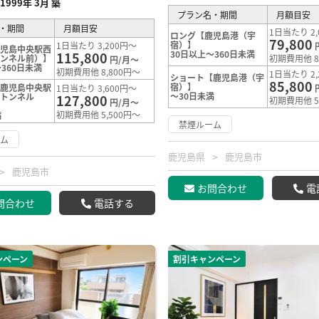
1999年 3月 築
プラン名・期間
月額目安
・期間
月額目安
1日当たり 2,
ロング【鹿児島港（宇
79,800
宿）】
1日当たり 3,200円～
鹿児島中央駅西
30日以上～360日未満
115,800
トンネル前）】
初期費用他 8
円/月～
360日未満
初期費用他 8,800円～
1日当たり 2,
ショート【鹿児島港（宇
85,800
宿）】
【鹿児島中央駅
1日当たり 3,600円～
～30日未満
盤トンネル
127,800
初期費用他 5
円/月～
初期費用他 5,500円～
満
禁煙ルーム
ーム
鹿児島県
鹿児島市
鹿児島市
お問合わせ
電
問合わせ
電話する
ンペーン
割引キャンペーン