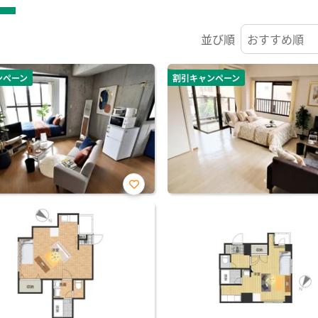
並び順
ンペーン
割引キャンペーン
お気
に入
り登
録