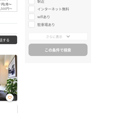
駅近
0
円/月～
インターネット無料
,500円～
wifiあり
駐車場あり
さらに表示
話する
お気
に入
り登