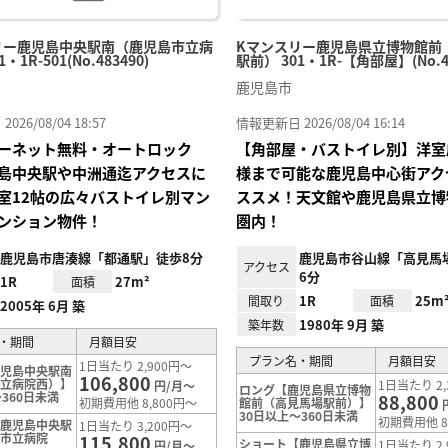
リー鹿児島中央駅南（鹿児島市立病
Kマンスリー鹿児島県立博物館前
・1R-501(No.483490)
駅前） 301・1R-【角部屋】(No.48
鹿児島市
26/08/04 18:57
情報更新日 2026/08/04 16:14
ーネット無料・オートロック
【角部屋・バストイレ別】洋室
島中央駅や中洲通迄アクセスに
様まで可能な鹿児島中心街アク
室12帖の広々バストイレ別マン
ススメ！天文館や鹿児島県立博
ンション物件！
圏内！
鹿児島市唐湊線「都通駅」徒歩8分
鹿児島市谷山線「高見馬
アクセス
6分
1R
27m²
面積
1R
25m
間取り
面積
2005年 6月 築
1980年 9月 築
築年数
・期間
月額目安
プラン名・期間
月額目安
1日当たり 2,900円～
鹿児島中央駅南
106,800
市立病院西）】
1日当たり 2,
円/月～
ロング【鹿児島県立博物
360日未満
88,800
初期費用他 8,800円～
館前（高見馬場駅前）】
30日以上～360日未満
初期費用他 8
【鹿児島中央駅
1日当たり 3,200円～
島市立病院
115,800
ショート【鹿児島県立博
1日当たり 2,
円/月～