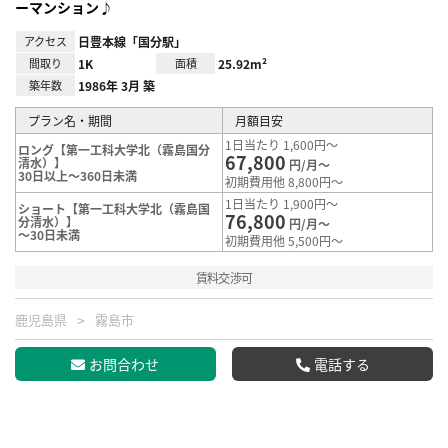
ーマンション♪
アクセス
日豊本線「国分駅」
間取り
1K
面積
25.92m²
築年数
1986年 3月 築
プラン名・期間
月額目安
1日当たり 1,600円～
ロング【第一工科大学北（霧島国分
67,800
清水）】
円/月～
30日以上～360日未満
初期費用他 8,800円～
1日当たり 1,900円～
ショート【第一工科大学北（霧島国
76,800
分清水）】
円/月～
～30日未満
初期費用他 5,500円～
賃料交渉可
鹿児島県
霧島市
お問合わせ
電話する