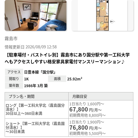
に入
り登
録
霧島市
情報更新日 2026/08/09 12:58
【駐車場付・バストイレ別】霧島市にあり国分駅や第一工科大学
へもアクセスしやすい格安家具家電付マンスリーマンション♪
アクセス
日豊本線「国分駅」
間取り
1K
面積
25.92m²
築年数
1986年 3月 築
プラン名・期間
月額目安
1日当たり 1,600円～
ロング【第一工科大学北（霧島国分
67,800
清水）】
円/月～
30日以上～360日未満
初期費用他 8,800円～
1日当たり 1,900円～
ショート【第一工科大学北（霧島国
76,800
分清水）】
円/月～
～30日未満
初期費用他 5,500円～