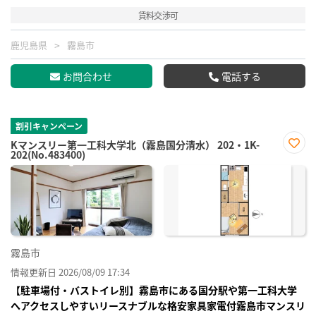
賃料交渉可
鹿児島県
霧島市
お問合わせ
電話する
割引キャンペーン
Kマンスリー第一工科大学北（霧島国分清水） 202・1K-
202(No.483400)
お気
に入
り登
録
霧島市
情報更新日 2026/08/09 17:34
【駐車場付・バストイレ別】霧島市にある国分駅や第一工科大学
へアクセスしやすいリースナブルな格安家具家電付霧島市マンスリ