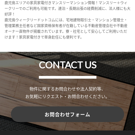
鹿児島エリアの家具家電付きマンスリーマンション情報！マンスリー＋ウィ
ークリーでのご利用も可能です。連泊・長期出張の経費削減に、法人様にも大
好評！
鹿児島ウィークリードットコムには、宅地建物取引士・マンション管理士・
管理業務主任者など国家資格保有者が在籍している不動産管理会社や不動産
オーナー直物件が掲載されています。寮・社宅として安心してご利用いただ
けます！家具家電付きで単身赴任にも便利です。
CONTACT US
物件に関するお問合わせや法人契約等、
お気軽にリクエスト・お問合わせください。
お問合わせフォーム