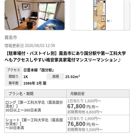
に入
り登
録
霧島市
情報更新日 2026/08/02 12:58
【駐車場付・バストイレ別】霧島市にあり国分駅や第一工科大学
へもアクセスしやすい格安家具家電付マンスリーマンション♪
アクセス
日豊本線「国分駅」
間取り
1K
面積
25.92m²
築年数
1986年 3月 築
プラン名・期間
月額目安
1日当たり 1,600円～
ロング【第一工科大学北（霧島国分
67,800
清水）】
円/月～
30日以上～360日未満
初期費用他 8,800円～
1日当たり 1,900円～
ショート【第一工科大学北（霧島国
76,800
分清水）】
円/月～
～30日未満
初期費用他 5,500円～