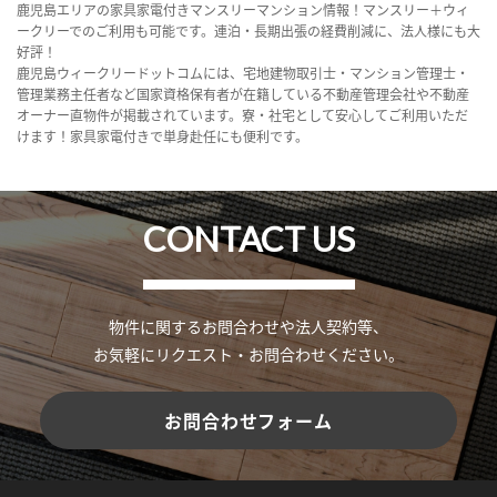
鹿児島エリアの家具家電付きマンスリーマンション情報！マンスリー＋ウィ
ークリーでのご利用も可能です。連泊・長期出張の経費削減に、法人様にも大
好評！
鹿児島ウィークリードットコムには、宅地建物取引士・マンション管理士・
管理業務主任者など国家資格保有者が在籍している不動産管理会社や不動産
オーナー直物件が掲載されています。寮・社宅として安心してご利用いただ
けます！家具家電付きで単身赴任にも便利です。
CONTACT US
物件に関するお問合わせや法人契約等、
お気軽にリクエスト・お問合わせください。
お問合わせフォーム