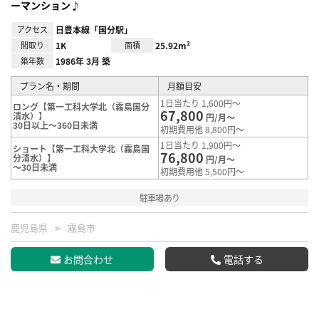
ーマンション♪
アクセス
日豊本線「国分駅」
間取り
1K
面積
25.92m²
築年数
1986年 3月 築
プラン名・期間
月額目安
1日当たり 1,600円～
ロング【第一工科大学北（霧島国分
67,800
清水）】
円/月～
30日以上～360日未満
初期費用他 8,800円～
1日当たり 1,900円～
ショート【第一工科大学北（霧島国
76,800
分清水）】
円/月～
～30日未満
初期費用他 5,500円～
駐車場あり
鹿児島県
霧島市
お問合わせ
電話する