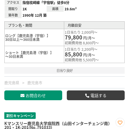
アクセス
指宿枕崎線「宇宿駅」徒歩8分
間取り
1K
面積
19.6m²
築年数
1990年 12月 築
プラン名・期間
月額目安
1日当たり 2,000円～
ロング【鹿児島港（宇宿）】
79,800
円/月～
30日以上～360日未満
初期費用他 8,800円～
1日当たり 2,200円～
ショート【鹿児島港（宇宿）】
85,800
円/月～
～30日未満
初期費用他 5,500円～
日当り良好
鹿児島県
鹿児島市
お問合わせ
電話する
割引キャンペーン
Kマンスリー鹿児島大学病院西（山田インターチェンジ南）
201・1K-201(No.791033)