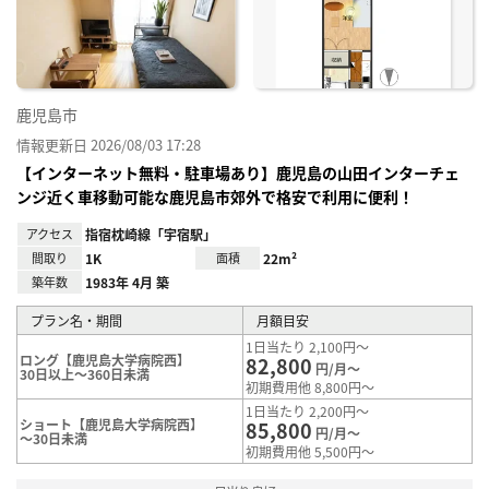
り登
録
鹿児島市
情報更新日 2026/08/03 17:28
【インターネット無料・駐車場あり】鹿児島の山田インターチェ
ンジ近く車移動可能な鹿児島市郊外で格安で利用に便利！
アクセス
指宿枕崎線「宇宿駅」
間取り
1K
面積
22m²
築年数
1983年 4月 築
プラン名・期間
月額目安
1日当たり 2,100円～
ロング【鹿児島大学病院西】
82,800
円/月～
30日以上～360日未満
初期費用他 8,800円～
1日当たり 2,200円～
ショート【鹿児島大学病院西】
85,800
円/月～
～30日未満
初期費用他 5,500円～