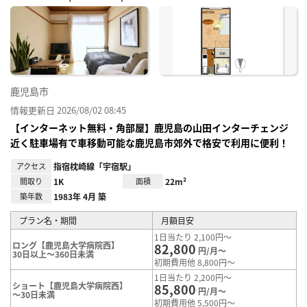
お気
に入
り登
録
鹿児島市
情報更新日 2026/08/02 08:45
【インターネット無料・角部屋】鹿児島の山田インターチェンジ
近く駐車場有で車移動可能な鹿児島市郊外で格安で利用に便利！
アクセス
指宿枕崎線「宇宿駅」
間取り
1K
面積
22m²
築年数
1983年 4月 築
プラン名・期間
月額目安
1日当たり 2,100円～
ロング【鹿児島大学病院西】
82,800
円/月～
30日以上～360日未満
初期費用他 8,800円～
1日当たり 2,200円～
ショート【鹿児島大学病院西】
85,800
円/月～
～30日未満
初期費用他 5,500円～