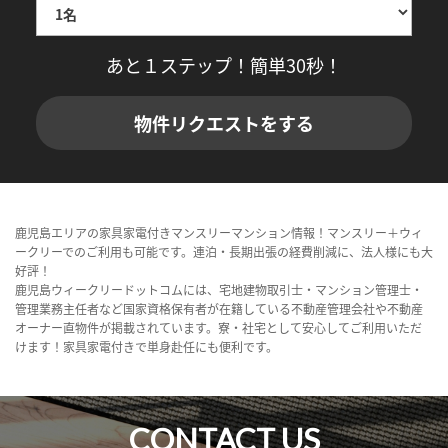
あと１ステップ！簡単30秒！
物件リクエストをする
鹿児島エリアの家具家電付きマンスリーマンション情報！マンスリー＋ウィ
ークリーでのご利用も可能です。連泊・長期出張の経費削減に、法人様にも大
好評！
鹿児島ウィークリードットコムには、宅地建物取引士・マンション管理士・
管理業務主任者など国家資格保有者が在籍している不動産管理会社や不動産
オーナー直物件が掲載されています。寮・社宅として安心してご利用いただ
けます！家具家電付きで単身赴任にも便利です。
CONTACT US