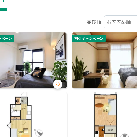
並び順
ンペーン
割引キャンペーン
お気
に入
り登
録