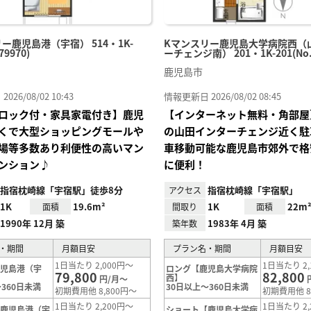
ー鹿児島港（宇宿） 514・1K-
Kマンスリー鹿児島大学病院西（
79970)
ーチェンジ南） 201・1K-201(No.7
鹿児島市
26/08/02 10:43
情報更新日 2026/08/02 08:45
ロック付・家具家電付き】鹿児
【インターネット無料・角部屋
くで大型ショッピングモールや
の山田インターチェンジ近く駐
場等多数あり利便性の高いマン
車移動可能な鹿児島市郊外で格
ンション♪
に便利！
指宿枕崎線「宇宿駅」徒歩8分
指宿枕崎線「宇宿駅」
アクセス
1K
19.6m²
1K
22m
面積
間取り
面積
1990年 12月 築
1983年 4月 築
築年数
・期間
月額目安
プラン名・期間
月額目安
1日当たり 2,000円～
1日当たり 2,
鹿児島港（宇
ロング【鹿児島大学病院
79,800
82,800
西】
円/月～
360日未満
30日以上～360日未満
初期費用他 8,800円～
初期費用他 8
1日当たり 2,200円～
1日当たり 2,
【鹿児島港（宇
ショート【鹿児島大学病