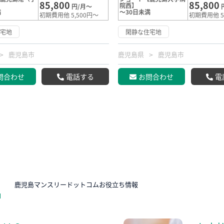
85,800
85,800
院西】
円/月～
満
～30日未満
初期費用他 5,500円～
初期費用他 5
住宅地
閑静な住宅地
鹿児島市
鹿児島県
鹿児島市
問合わせ
電話する
お問合わせ
電
N
鹿児島マンスリードットコムお役立ち情報