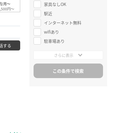
家具なしOK
円/月～
,500円～
駅近
インターネット無料
wifiあり
駐車場あり
話する
さらに表示