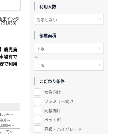
利用人数
山田インタ
91033)
部屋面積
】鹿児島
車場有で
～
安で利用
こだわり条件
²
女性向け
ファミリー向け
同棲向け
100円～
ペット可
円/月～
,800円～
高級・ハイグレード
200円～