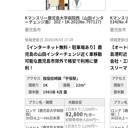
Kマンスリー鹿児島大学病院西（山田インタ
Kマンスリ
ーチェンジ南） 202・1K-202(No.797117)
514(No.4
鹿児島市
鹿児島市
情報更新日 2026/08/03 17:28
情報更新日 20
【インターネット無料・駐車場あり】鹿
【オート
児島の山田インターチェンジ近く車移動
島港町近
可能な鹿児島市郊外で格安で利用に便
会社・工
利！
スリーマ
指宿枕崎線「宇宿駅」
アクセス
アクセス
1K
22m²
間取り
面積
間取り
1983年 4月 築
築年数
築年数
プラン名・期間
月額目安
プラン名
1日当たり 2,100円～
ロング【鹿児島大学病院
ロング【
82,800
西】
宿）】
円/月～
30日以上～360日未満
30日以上～
初期費用他 8,800円～
1日当たり 2,200円～
ショート【鹿児島大学病
ショート