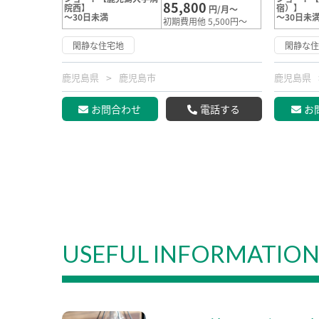
85,800
院西】
宿）】
円/月～
～30日未満
～30日未
初期費用他 5,500円～
閑静な住宅地
閑静な
鹿児島県
鹿児島市
鹿児島県
お問合わせ
電話する
お
USEFUL INFORMATIO