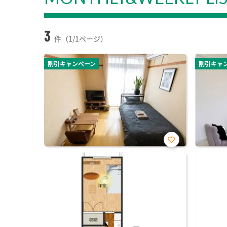
3
件（1/1ページ）
割引キャンペーン
割引キャ
お気
に入
り登
録