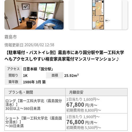
に入
り登
録
霧島市
情報更新日 2026/08/02 12:58
【駐車場付・バストイレ別】霧島市にあり国分駅や第一工科大学
へもアクセスしやすい格安家具家電付マンスリーマンション♪
アクセス
日豊本線「国分駅」
間取り
1K
面積
25.92m²
築年数
1986年 3月 築
プラン名・期間
月額目安
1日当たり 1,600円～
ロング【第一工科大学北（霧島国分
67,800
清水）】
円/月～
30日以上～360日未満
初期費用他 8,800円～
1日当たり 1,900円～
ショート【第一工科大学北（霧島国
76,800
分清水）】
円/月～
～30日未満
初期費用他 5,500円～