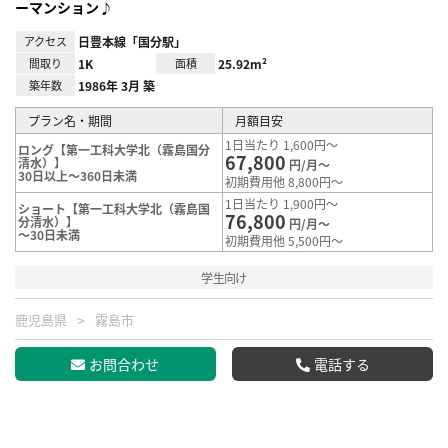
ーマンション♪
アクセス
日豊本線「国分駅」
間取り
1K
面積
25.92m²
築年数
1986年 3月 築
プラン名・期間
月額目安
1日当たり 1,600円～
ロング【第一工科大学北（霧島国分
67,800
清水）】
円/月～
30日以上～360日未満
初期費用他 8,800円～
1日当たり 1,900円～
ショート【第一工科大学北（霧島国
76,800
分清水）】
円/月～
～30日未満
初期費用他 5,500円～
学生向け
鹿児島県
霧島市
お問合わせ
電話する