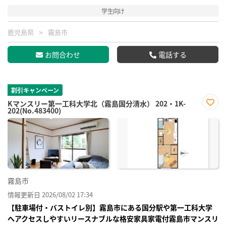
学生向け
鹿児島県
霧島市
お問合わせ
電話する
割引キャンペーン
Kマンスリー第一工科大学北（霧島国分清水） 202・1K-
202(No.483400)
お気
に入
り登
録
霧島市
情報更新日 2026/08/02 17:34
【駐車場付・バストイレ別】霧島市にある国分駅や第一工科大学
へアクセスしやすいリースナブルな格安家具家電付霧島市マンスリ