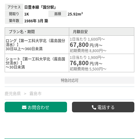
アクセス
日豊本線「国分駅」
間取り
1K
面積
25.92m²
築年数
1986年 3月 築
プラン名・期間
月額目安
1日当たり 1,600円～
ロング【第一工科大学北（霧島国分
67,800
清水）】
円/月～
30日以上～360日未満
初期費用他 8,800円～
1日当たり 1,900円～
ショート【第一工科大学北（霧島国
76,800
分清水）】
円/月～
～30日未満
初期費用他 5,500円～
特急対応可
鹿児島県
霧島市
お問合わせ
電話する