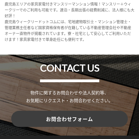
鹿児島エリアの家具家電付きマンスリーマンション情報！マンスリー＋ウィ
ークリーでのご利用も可能です。連泊・長期出張の経費削減に、法人様にも大
好評！
鹿児島ウィークリードットコムには、宅地建物取引士・マンション管理士・
管理業務主任者など国家資格保有者が在籍している不動産管理会社や不動産
オーナー直物件が掲載されています。寮・社宅として安心してご利用いただ
けます！家具家電付きで単身赴任にも便利です。
CONTACT US
物件に関するお問合わせや法人契約等、
お気軽にリクエスト・お問合わせください。
お問合わせフォーム