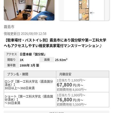
り登
録
霧島市
情報更新日 2026/08/09 12:58
【駐車場付・バストイレ別】霧島市にあり国分駅や第一工科大学
へもアクセスしやすい格安家具家電付マンスリーマンション♪
アクセス
日豊本線「国分駅」
間取り
1K
面積
25.92m²
築年数
1986年 3月 築
プラン名・期間
月額目安
1日当たり 1,600円～
ロング【第一工科大学北（霧島国分
67,800
清水）】
円/月～
30日以上～360日未満
初期費用他 8,800円～
1日当たり 1,900円～
ショート【第一工科大学北（霧島国
76,800
分清水）】
円/月～
～30日未満
初期費用他 5,500円～