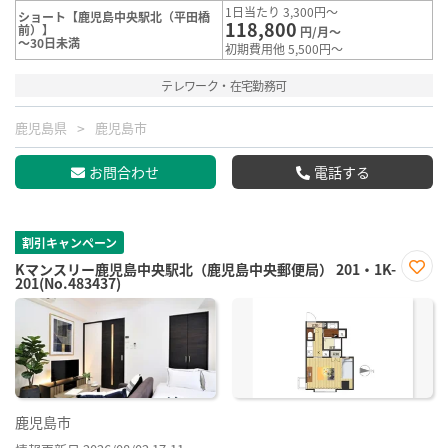
1日当たり 3,300円～
ショート【鹿児島中央駅北（平田橋
118,800
前）】
円/月～
～30日未満
初期費用他 5,500円～
テレワーク・在宅勤務可
鹿児島県
鹿児島市
お問合わせ
電話する
割引キャンペーン
Kマンスリー鹿児島中央駅北（鹿児島中央郵便局） 201・1K-
201(No.483437)
お気
に入
り登
録
鹿児島市