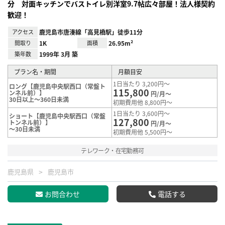
分 対面キッチンでバストイレ別洋室9.7帖広々部屋！法人様契約
歓迎！
アクセス
鹿児島市唐湊線「高見橋駅」徒歩11分
間取り
1K
面積
26.95m²
築年数
1999年 3月 築
プラン名・期間
月額目安
1日当たり 3,200円～
ロング【鹿児島中央駅西口（常盤ト
115,800
ンネル前）】
円/月～
30日以上～360日未満
初期費用他 8,800円～
1日当たり 3,600円～
ショート【鹿児島中央駅西口（常盤
127,800
トンネル前）】
円/月～
～30日未満
初期費用他 5,500円～
テレワーク・在宅勤務可
鹿児島県
鹿児島市
お問合わせ
電話する