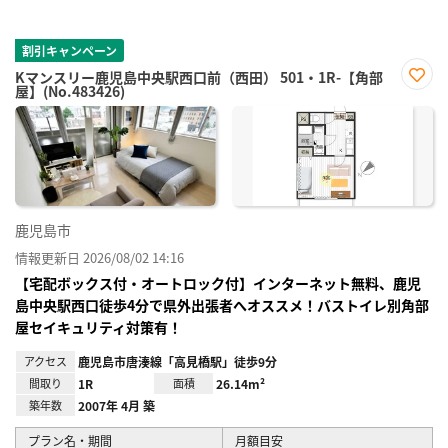
割引キャンペーン
Kマンスリー鹿児島中央駅西口前（西田） 501・1R-【角部
屋】(No.483426)
お気
に入
り登
録
鹿児島市
情報更新日 2026/08/02 14:16
【宅配ボックス付・オートロック付】インターネット無料、鹿児
島中央駅西口徒歩4分で県外出張者へオススメ！バストイレ別角部
屋セイキュリティ対策有！
アクセス
鹿児島市唐湊線「高見橋駅」徒歩9分
間取り
1R
面積
26.14m²
築年数
2007年 4月 築
プラン名・期間
月額目安