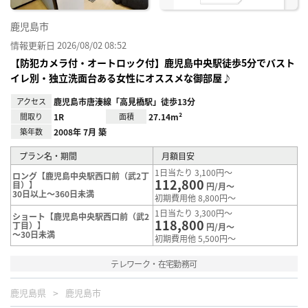
鹿児島市
情報更新日 2026/08/02 08:52
【防犯カメラ付・オートロック付】鹿児島中央駅徒歩5分でバスト
イレ別・独立洗面台ある女性にオススメな御部屋♪
アクセス
鹿児島市唐湊線「高見橋駅」徒歩13分
間取り
1R
面積
27.14m²
築年数
2008年 7月 築
プラン名・期間
月額目安
1日当たり 3,100円～
ロング【鹿児島中央駅西口前（武2丁
112,800
目）】
円/月～
30日以上～360日未満
初期費用他 8,800円～
1日当たり 3,300円～
ショート【鹿児島中央駅西口前（武2
118,800
丁目）】
円/月～
～30日未満
初期費用他 5,500円～
テレワーク・在宅勤務可
鹿児島県
鹿児島市