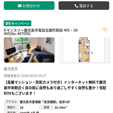
お問合わせ
電話する
割引キャンペーン
Kマンスリー鹿児島市電加治屋町駅前 405・1K-
405(No.487650)
お気
に入
り登
録
鹿児島市
情報更新日 2026/08/02 09:27
【高層マンション・防犯カメラ付き】インターネット無料で鹿児
島中央駅近く目の前に自然もあり過ごしやすく自然も豊か！宅配
BOXもございます！
アクセス
鹿児島市唐湊線「高見橋駅」徒歩3分
間取り
1K
面積
30.34m²
築年数
2009年 3月 築