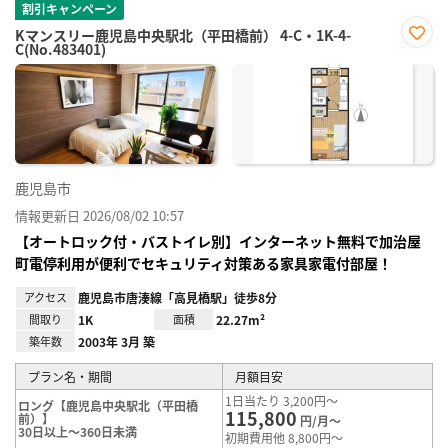
割引キャンペーン
Kマンスリー鹿児島中央駅北（平田橋前） 4-C・1K-4-
C(No.483401)
お気
に入
り登
録
鹿児島市
情報更新日 2026/08/02 10:57
【オートロック付・バストイレ別】インターネット無料で加治屋
町電停利用が便利でセキュリティ対策ある家具家電付部屋！
アクセス
鹿児島市唐湊線「高見橋駅」徒歩8分
間取り
1K
面積
22.27m²
築年数
2003年 3月 築
プラン名・期間
月額目安
1日当たり 3,200円～
ロング【鹿児島中央駅北（平田橋
115,800
前）】
円/月～
30日以上～360日未満
初期費用他 8,800円～