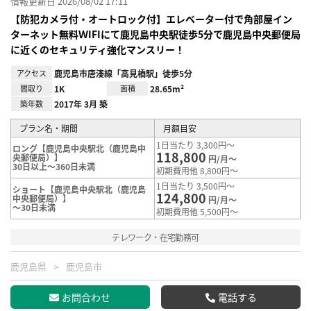
情報更新日 2026/08/02 17:11
【防犯カメラ付・オートロック付】エレベーター付で角部屋イン
ターネット無料ＷIFIにて鹿児島中央駅徒歩5分で鹿児島中央郵便局
に近くのセキュリティ強化マンスリー！
アクセス
鹿児島市唐湊線「高見橋駅」徒歩5分
間取り
1K
面積
28.65m²
築年数
2017年 3月 築
プラン名・期間
月額目安
1日当たり 3,300円～
ロング【鹿児島中央駅北（鹿児島中
118,800
央郵便局）】
円/月～
30日以上～360日未満
初期費用他 8,800円～
1日当たり 3,500円～
ショート【鹿児島中央駅北（鹿児島
124,800
中央郵便局）】
円/月～
～30日未満
初期費用他 5,500円～
テレワーク・在宅勤務可
鹿児島県
鹿児島市
お問合わせ
電話する