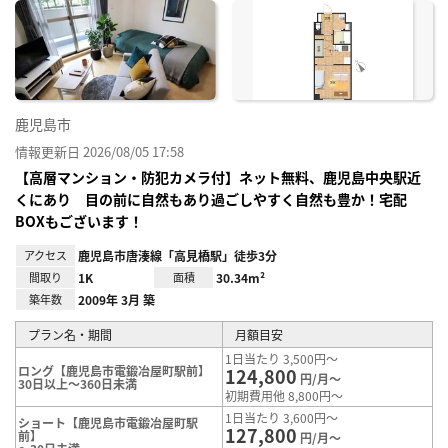
に入
り登
録
鹿児島市
情報更新日 2026/08/05 17:58
【高層マンション・防犯カメラ付】ネット無料、鹿児島中央駅近
くにあり 目の前に自然もあり過ごしやすく自然も豊か！宅配
BOXもございます！
アクセス
鹿児島市唐湊線「高見橋駅」徒歩3分
間取り
1K
面積
30.34m²
築年数
2009年 3月 築
プラン名・期間
月額目安
1日当たり 3,500円～
ロング【鹿児島市電鍛冶屋町駅前】
124,800
円/月～
30日以上～360日未満
初期費用他 8,800円～
1日当たり 3,600円～
ショート【鹿児島市電鍛冶屋町駅
127,800
前】
円/月～