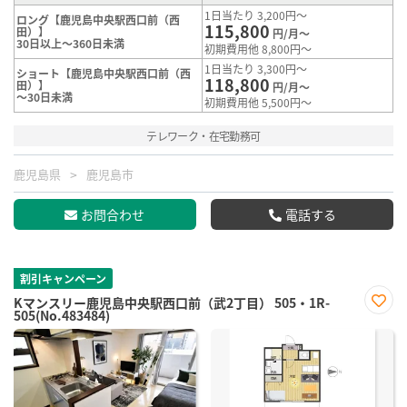
1日当たり 3,200円～
ロング【鹿児島中央駅西口前（西
115,800
田）】
円/月～
30日以上～360日未満
初期費用他 8,800円～
1日当たり 3,300円～
ショート【鹿児島中央駅西口前（西
118,800
田）】
円/月～
～30日未満
初期費用他 5,500円～
テレワーク・在宅勤務可
鹿児島県
鹿児島市
お問合わせ
電話する
割引キャンペーン
Kマンスリー鹿児島中央駅西口前（武2丁目） 505・1R-
505(No.483484)
お気
に入
り登
録