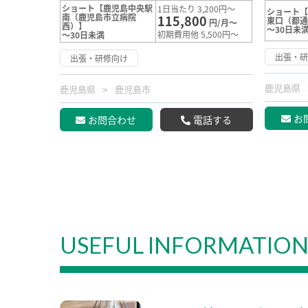
ショート【鹿児島中央駅
1日当たり 3,200円～
ショート
南（鹿児島市立病院
115,800
東口（都
円/月～
西）】
～30日未
初期費用他 5,500円～
～30日未満
出張・
出張・研修向け
鹿児島県
鹿児島県
鹿児島市
お
お問合わせ
電話する
USEFUL INFORMATIO