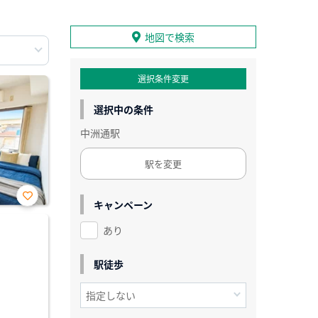
地図で検索
選択条件変更
選択中の条件
中洲通駅
駅を変更
キャンペーン
お気
に入
あり
り登
録
駅徒歩