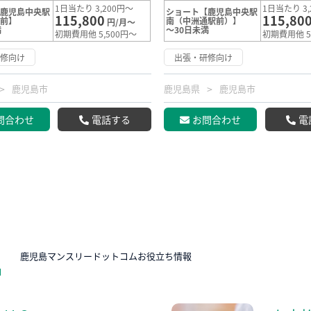
1日当たり 3,200円～
1日当たり 3,
【鹿児島中央駅
ショート【鹿児島中央駅
115,800
115,80
通前】
南（中洲通駅前）】
円/月～
満
～30日未満
初期費用他 5,500円～
初期費用他 5
研修向け
出張・研修向け
鹿児島市
鹿児島県
鹿児島市
問合わせ
電話する
お問合わせ
電
N
鹿児島マンスリードットコムお役立ち情報