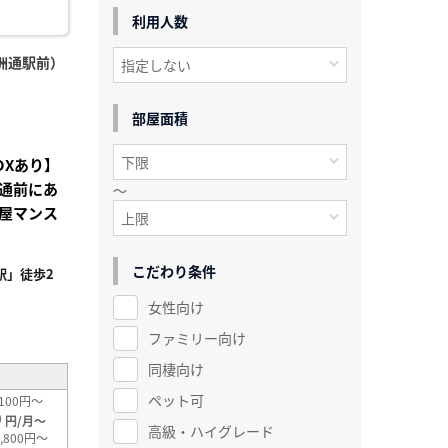
利用人数
洲通駅前）
部屋面積
OXあり】
通前にあ
～
屋マンス
こだわり条件
駅」徒歩2
女性向け
²
ファミリー向け
同棲向け
ペット可
100円～
0
円/月～
高級・ハイグレード
,800円～