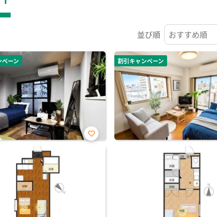
並び順
ンペーン
割引キャンペーン
お気
に入
り登
録