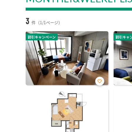
3
件（1/1ページ）
割引キャンペーン
割引キャ
お気
に入
り登
録