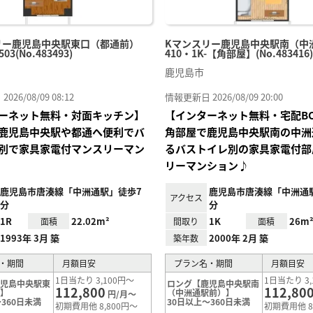
リー鹿児島中央駅東口（都通前）
Kマンスリー鹿児島中央駅南（中
503(No.483493)
410・1K-【角部屋】(No.483416)
鹿児島市
26/08/09 08:12
情報更新日 2026/08/09 20:00
ーネット無料・対面キッチン】
【インターネット無料・宅配B
鹿児島中央駅や都通へ便利でバ
角部屋で鹿児島中央駅南の中洲
別で家具家電付マンスリーマン
るバストイレ別の家具家電付部
リーマンション♪
鹿児島市唐湊線「中洲通駅」徒歩7
鹿児島市唐湊線「中洲通
アクセス
分
分
1R
22.02m²
1K
26m
面積
間取り
面積
1993年 3月 築
2000年 2月 築
築年数
・期間
月額目安
プラン名・期間
月額目安
1日当たり 3,100円～
1日当たり 3,
鹿児島中央駅東
ロング【鹿児島中央駅南
112,800
112,80
前】
（中洲通駅前）】
円/月～
360日未満
30日以上～360日未満
初期費用他 8,800円～
初期費用他 8