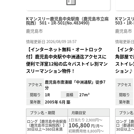
Kマンスリー鹿児島中央駅南（鹿児島市立病
Kマンス
院西） 501・1R-501(No.483490)
503・1R-
鹿児島市
鹿児島市
情報更新日 2026/08/09 18:57
情報更新日 20
【インターネット無料・オートロック
【インタ
付】鹿児島中央駅や中洲通迄アクセスに
角部屋で
便利で洋室12帖の広々バストイレ別マン
ストイレ
スリーマンション物件！
ション♪
鹿児島市唐湊線「中洲通駅」徒歩7
アクセス
アクセス
分
1R
27m²
間取り
面積
間取り
2005年 6月 築
築年数
築年数
プラン名・期間
月額目安
プラン名
1日当たり 2,900円～
ロング【鹿児島中央駅南
ロング【
106,800
（鹿児島市立病院西）】
口（都通
円/月～
30日以上～360日未満
30日以上～
初期費用他 8,800円～