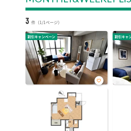
3
件（1/1ページ）
割引キャンペーン
割引キャ
お気
に入
り登
録