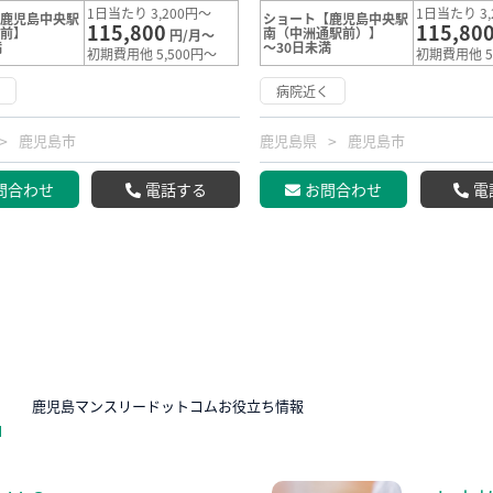
1日当たり 3,200円～
1日当たり 3,
【鹿児島中央駅
ショート【鹿児島中央駅
115,800
115,80
通前】
南（中洲通駅前）】
円/月～
満
～30日未満
初期費用他 5,500円～
初期費用他 5
く
病院近く
鹿児島市
鹿児島県
鹿児島市
問合わせ
電話する
お問合わせ
電
N
鹿児島マンスリードットコムお役立ち情報