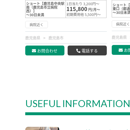
ショート【鹿児島中央駅
1日当たり 3,200円～
ショート
南（鹿児島市立病院
115,800
東口（都
円/月～
西）】
～30日未
初期費用他 5,500円～
～30日未満
病院近
病院近く
鹿児島県
鹿児島県
鹿児島市
お
お問合わせ
電話する
USEFUL INFORMATIO