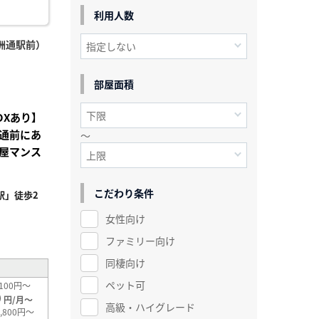
利用人数
洲通駅前）
部屋面積
OXあり】
通前にあ
～
屋マンス
こだわり条件
駅」徒歩2
女性向け
²
ファミリー向け
同棲向け
ペット可
100円～
0
円/月～
高級・ハイグレード
,800円～