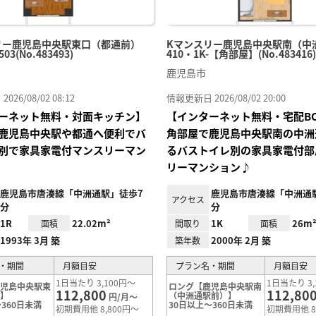
リー鹿児島中央駅東口（都通前）
Kマンスリー鹿児島中央駅南（中
503(No.483493)
410・1K-【角部屋】(No.483416)
鹿児島市
26/08/02 08:12
情報更新日 2026/08/02 20:00
ーネット無料・対面キッチン】
【インターネット無料・宅配B
鹿児島中央駅や都通へ便利でバ
角部屋で鹿児島中央駅南の中洲
別で家具家電付マンスリーマン
るバストイレ別の家具家電付部
リーマンション♪
鹿児島市唐湊線「中洲通駅」徒歩7
鹿児島市唐湊線「中洲通
アクセス
分
分
1R
22.02m²
1K
26m
面積
間取り
面積
1993年 3月 築
2000年 2月 築
築年数
・期間
月額目安
プラン名・期間
月額目安
1日当たり 3,100円～
1日当たり 3,
鹿児島中央駅東
ロング【鹿児島中央駅南
112,800
112,80
前】
（中洲通駅前）】
円/月～
360日未満
30日以上～360日未満
初期費用他 8,800円～
初期費用他 8