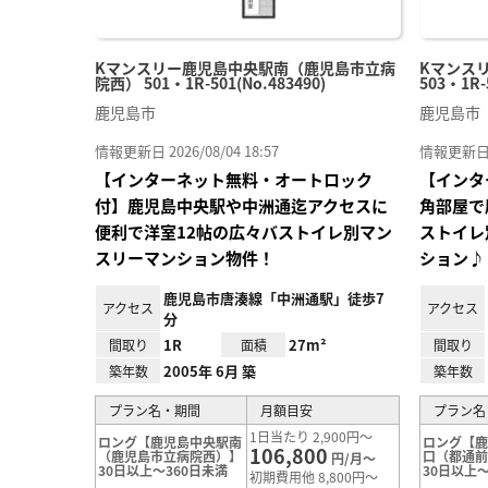
Kマンスリー鹿児島中央駅南（鹿児島市立病
Kマンス
院西） 501・1R-501(No.483490)
503・1R-
鹿児島市
鹿児島市
情報更新日 2026/08/04 18:57
情報更新日 20
【インターネット無料・オートロック
【インタ
付】鹿児島中央駅や中洲通迄アクセスに
角部屋で
便利で洋室12帖の広々バストイレ別マン
ストイレ
スリーマンション物件！
ション♪
鹿児島市唐湊線「中洲通駅」徒歩7
アクセス
アクセス
分
1R
27m²
間取り
面積
間取り
2005年 6月 築
築年数
築年数
プラン名・期間
月額目安
プラン名
1日当たり 2,900円～
ロング【鹿児島中央駅南
ロング【
106,800
（鹿児島市立病院西）】
口（都通
円/月～
30日以上～360日未満
30日以上～
初期費用他 8,800円～