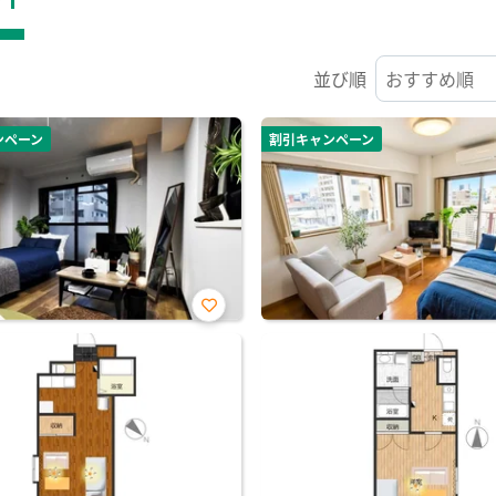
並び順
ンペーン
割引キャンペーン
お気
に入
り登
録