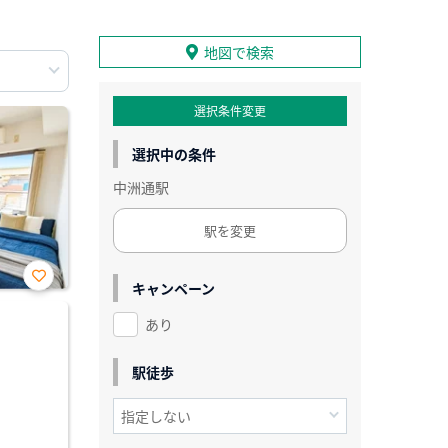
地図で検索
選択条件変更
選択中の条件
中洲通駅
駅を変更
キャンペーン
お気
に入
あり
り登
録
駅徒歩