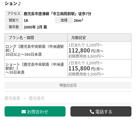
ション♪
アクセス
鹿児島市唐湊線「市立病院前駅」徒歩7分
間取り
1K
面積
26m²
築年数
2000年 2月 築
プラン名・期間
月額目安
1日当たり 3,100円～
ロング【鹿児島中央駅南（中洲通駅
112,800
前）】
円/月～
30日以上～360日未満
初期費用他 8,800円～
1日当たり 3,200円～
ショート【鹿児島中央駅南（中洲通
115,800
駅前）】
円/月～
～30日未満
初期費用他 5,500円～
特急対応可
鹿児島県
鹿児島市
お問合わせ
電話する