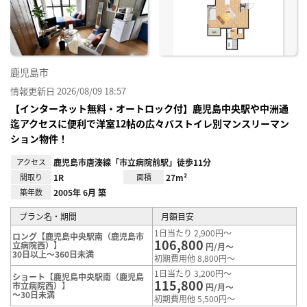
り登
録
鹿児島市
情報更新日 2026/08/09 18:57
【インターネット無料・オートロック付】鹿児島中央駅や中洲通
迄アクセスに便利で洋室12帖の広々バストイレ別マンスリーマン
ション物件！
アクセス
鹿児島市唐湊線「市立病院前駅」徒歩11分
間取り
1R
面積
27m²
築年数
2005年 6月 築
プラン名・期間
月額目安
1日当たり 2,900円～
ロング【鹿児島中央駅南（鹿児島市
106,800
立病院西）】
円/月～
30日以上～360日未満
初期費用他 8,800円～
1日当たり 3,200円～
ショート【鹿児島中央駅南（鹿児島
115,800
市立病院西）】
円/月～
～30日未満
初期費用他 5,500円～