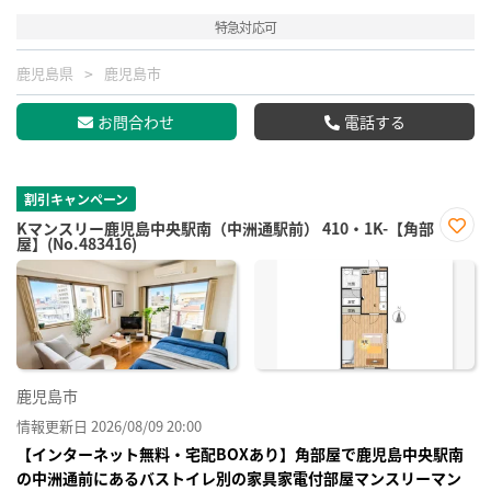
特急対応可
鹿児島県
鹿児島市
お問合わせ
電話する
割引キャンペーン
Kマンスリー鹿児島中央駅南（中洲通駅前） 410・1K-【角部
屋】(No.483416)
お気
に入
り登
録
鹿児島市
情報更新日 2026/08/09 20:00
【インターネット無料・宅配BOXあり】角部屋で鹿児島中央駅南
の中洲通前にあるバストイレ別の家具家電付部屋マンスリーマン