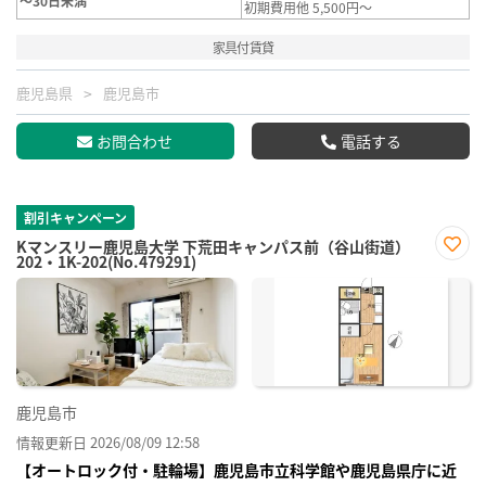
～30日未満
初期費用他 5,500円～
家具付賃貸
鹿児島県
鹿児島市
お問合わせ
電話する
割引キャンペーン
Kマンスリー鹿児島大学 下荒田キャンパス前（谷山街道）
202・1K-202(No.479291)
お気
に入
り登
録
鹿児島市
情報更新日 2026/08/09 12:58
【オートロック付・駐輪場】鹿児島市立科学館や鹿児島県庁に近