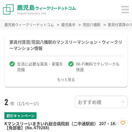
鹿児島ウィークリードットコム
鹿児島市
荒田八幡駅
家具付賃貸の
家具付賃貸/荒田八幡駅のマンスリーマンション・ウィークリ
ーマンション情報
生活に必要な家具・家電を
Wi-Fi無料でテレワークも
完備
快適
もっと見る
2
件（1/1ページ）
割引キャンペーン
Kマンスリーいまきいれ総合病院前（二中通駅前） 207・1K-
【角部屋】(No.479288)
お気