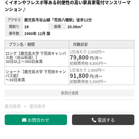
くイオンやフレスポ等ある利便性の高い家具家電付マンスリーマ
ンション♪
アクセス
鹿児島市谷山線「荒田八幡駅」徒歩12分
間取り
1K
面積
20.08m²
築年数
1990年 12月 築
プラン名・期間
月額目安
1日当たり 2,000円～
ロング【鹿児島大学 下荒田キャンパ
79,800
ス前（谷山街道）】
円/月～
30日以上～360日未満
初期費用他 8,800円～
1日当たり 2,400円～
ショート【鹿児島大学 下荒田キャン
91,800
パス前】
円/月～
～30日未満
初期費用他 5,500円～
家具付賃貸
鹿児島県
鹿児島市
お問合わせ
電話する