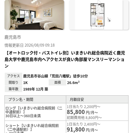
に入
り登
録
鹿児島市
情報更新日 2026/08/09 09:18
【オートロック付・バストイレ別】いまきいれ総合病院近く鹿児
島大学や鹿児島市内へアクセスが良い角部屋マンスリーマンショ
ン
アクセス
鹿児島市谷山線「荒田八幡駅」徒歩10分
間取り
1K
面積
26.6m²
築年数
1989年 12月 築
プラン名・期間
月額目安
1日当たり 2,200円～
ロング【いまきいれ総合病院前（二
85,800
中通駅前）】
円/月～
30日以上～360日未満
初期費用他 8,800円～
1日当たり 2,400円～
ショート【いまきいれ総合病院前
91,800
（二中通駅前）】
円/月～