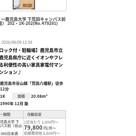
リー鹿児島大学 下荒田キャンパス前
 202・1K-202(No.479291)
26/08/09 12:58
ロック付・駐輪場】鹿児島市立
鹿児島県庁に近くイオンやフレ
る利便性の高い家具家電付マン
ンション♪
鹿児島市谷山線「荒田八幡駅」徒歩
12分
1K
20.08m²
面積
1990年 12月 築
・期間
月額目安
児島大学 下
1日当たり 2,000円～
ンパス前（谷山
79,800
円/月～
初期費用他 8,800円～
360日未満