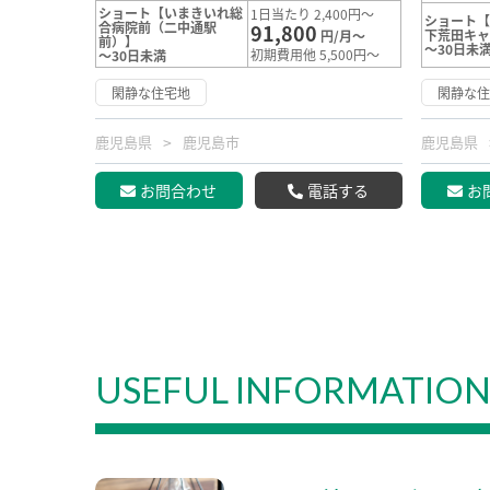
ショート【いまきいれ総
1日当たり 2,400円～
ショート
合病院前（二中通駅
91,800
下荒田キ
円/月～
前）】
～30日未
初期費用他 5,500円～
～30日未満
閑静な住宅地
閑静な
鹿児島県
鹿児島市
鹿児島県
お問合わせ
電話する
お
USEFUL INFORMATIO