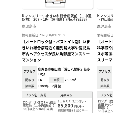
Kマンスリーいまきいれ総合病院前（二中通
Kマンス
駅前） 207・1K-【角部屋】(No.479288)
（谷山街道）
鹿児島市
鹿児島市
情報更新日 2026/08/09 09:18
情報更新日 20
【オートロック付・バストイレ別】いま
【オート
きいれ総合病院近く鹿児島大学や鹿児島
科学館や
市内へアクセスが良い角部屋マンスリー
スポ等あ
マンション
スリーマ
鹿児島市谷山線「荒田八幡駅」徒歩
アクセス
アクセス
10分
1K
26.6m²
間取り
面積
間取り
1989年 12月 築
築年数
築年数
プラン名・期間
月額目安
プラン名
1日当たり 2,200円～
ロング【鹿
ロング【いまきいれ総合
85,800
荒田キャ
病院前（二中通駅前）】
円/月～
街道）】
30日以上～360日未満
初期費用他 8,800円～
30日以上～