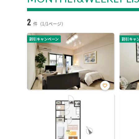
2
件（1/1ページ）
割引キャンペーン
割引キャ
お気
に入
り登
録