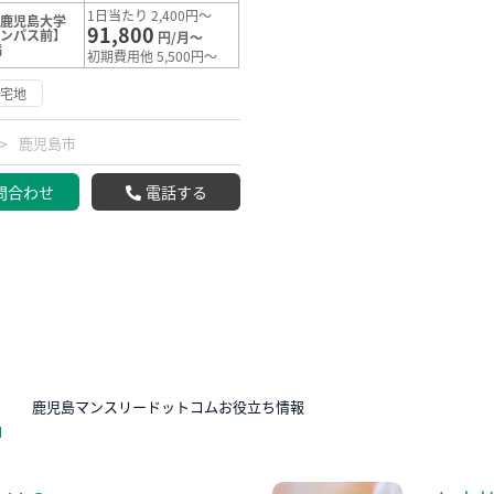
1日当たり 2,400円～
【鹿児島大学
91,800
ャンパス前】
円/月～
満
初期費用他 5,500円～
住宅地
鹿児島市
問合わせ
電話する
N
鹿児島マンスリードットコムお役立ち情報