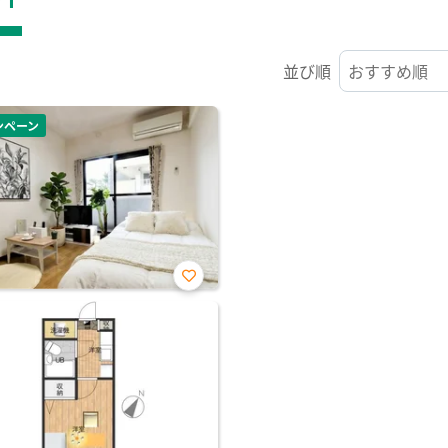
並び順
ンペーン
お気
に入
り登
録