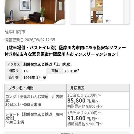
り登
録
薩摩川内市
情報更新日 2026/08/02 12:35
【駐車場付・バストイレ別】薩摩川内市内にある格安なソファー
付き8帖広々な家具家電付薩摩川内市マンスリーマンション！
アクセス
肥薩おれんじ鉄道「上川内駅」
間取り
1K
面積
26.01m²
築年数
1996年 1月 築
プラン名・期間
月額目安
1日当たり 2,200円～
ロング【肥薩おれんじ鉄道 川内駅
85,800
北】
円/月～
30日以上～365日未満
初期費用他 8,800円～
1日当たり 2,400円～
ショート【肥薩おれんじ鉄道 川内
91,800
駅北】
円/月～
～30日未満
初期費用他 5,500円～