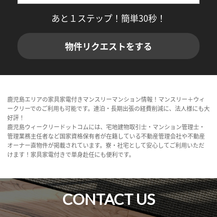
あと１ステップ！簡単30秒！
物件リクエストをする
鹿児島エリアの家具家電付きマンスリーマンション情報！マンスリー＋ウィ
ークリーでのご利用も可能です。連泊・長期出張の経費削減に、法人様にも大
好評！
鹿児島ウィークリードットコムには、宅地建物取引士・マンション管理士・
管理業務主任者など国家資格保有者が在籍している不動産管理会社や不動産
オーナー直物件が掲載されています。寮・社宅として安心してご利用いただ
けます！家具家電付きで単身赴任にも便利です。
CONTACT US