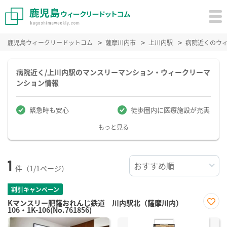
鹿児島ウィークリードットコム
薩摩川内市
上川内駅
病院近くのウ
病院近く/上川内駅のマンスリーマンション・ウィークリーマ
ンション情報
緊急時も安心
徒歩圏内に医療施設が充実
もっと見る
1
件（1/1ページ）
割引キャンペーン
Kマンスリー肥薩おれんじ鉄道 川内駅北（薩摩川内）
106・1K-106(No.761856)
お気
に入