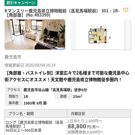
割引キャンペーン
Kマンスリー鹿児島県立博物館前（高見馬場駅前） 301・1R-
【角部屋】(No.483399)
お気
に入
り登
録
鹿児島市
情報更新日 2026/08/04 16:14
【角部屋・バストイレ別】洋室広々で2名様まで可能な鹿児島中心
街アクセスにオススメ！天文館や鹿児島県立博物館徒歩圏内！
アクセス
鹿児島市谷山線「高見馬場駅」徒歩6分
間取り
1R
面積
25m²
築年数
1980年 9月 築
プラン名・期間
月額目安
1日当たり 2,300円～
ロング【鹿児島県立博物館前（高見
88,800
馬場駅前）】
円/月～
30日以上～360日未満
初期費用他 8,800円～