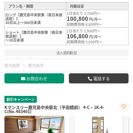
プラン名・期間
月額目安
1日当たり 2,700円～
ロング【鹿児島中央駅東（南日本放
100,800
送前）】
円/月～
30日以上～360日未満
初期費用他 8,800円～
1日当たり 2,900円～
ショート【鹿児島中央駅東（南日本
106,800
放送前）】
円/月～
～30日未満
初期費用他 5,500円～
法人契約歓迎
鹿児島県
鹿児島市
お問合わせ
電話する
割引キャンペーン
Kマンスリー鹿児島中央駅北（平田橋前） 4-C・1K-4-
C(No.483401)
お気
に入
り登
録