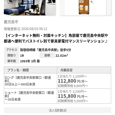
鹿児島市
情報更新日 2026/08/02 08:12
【インターネット無料・対面キッチン】角部屋で鹿児島中央駅や
都通へ便利でバストイレ別で家具家電付マンスリーマンション♪
アクセス
指宿枕崎線「鹿児島中央駅」徒歩5分
間取り
1R
面積
22.02m²
築年数
1993年 3月 築
プラン名・期間
月額目安
1日当たり 3,100円～
ロング【鹿児島中央駅東口（都通
112,800
前】
円/月～
30日以上～360日未満
初期費用他 8,800円～
1日当たり 3,200円～
ショート【鹿児島中央駅東口（都通
115,800
前】
円/月～
～30日未満
初期費用他 5,500円～
法人契約歓迎