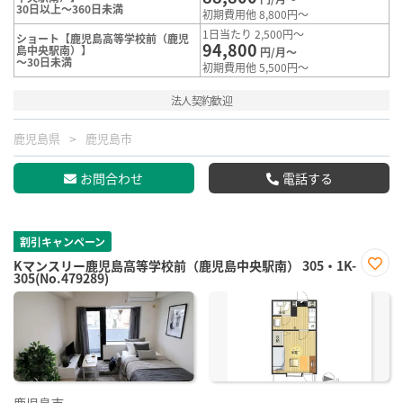
30日以上～360日未満
初期費用他 8,800円～
1日当たり 2,500円～
ショート【鹿児島高等学校前（鹿児
94,800
島中央駅南）】
円/月～
～30日未満
初期費用他 5,500円～
法人契約歓迎
鹿児島県
鹿児島市
お問合わせ
電話する
割引キャンペーン
Kマンスリー鹿児島高等学校前（鹿児島中央駅南） 305・1K-
305(No.479289)
お気
に入
り登
録