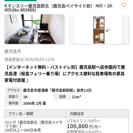
Kマンスリー鹿児島駅北（鹿児島ベイサイド前） 405・1K-
405(No.483488)
お気
に入
り登
録
鹿児島市
情報更新日 2026/08/02 11:41
【インターネット無料・バストイレ別】鹿児島駅へ徒歩圏内で鹿
児島港（桜島フェリー乗り場）にアクセス便利な駐車場有の家具
家電付部屋♪
アクセス
鹿児島市唐湊線「鹿児島駅前駅」徒歩13分
間取り
1K
面積
21m²
築年数
2000年 2月 築
プラン名・期間
月額目安
1日当たり 2,700円～
ロング【鹿児島駅北（鹿児島ベイサ
100,800
イド前）】
円/月～
30日以上～360日未満
初期費用他 8,800円～