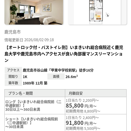
り登
録
鹿児島市
情報更新日 2026/08/02 09:18
【オートロック付・バストイレ別】いまきいれ総合病院近く鹿児
島大学や鹿児島市内へアクセスが良い角部屋マンスリーマンショ
ン
アクセス
鹿児島市谷山線「甲東中学校前駅」徒歩16分
間取り
1K
面積
26.6m²
築年数
1989年 12月 築
プラン名・期間
月額目安
1日当たり 2,200円～
ロング【いまきいれ総合病院前（二
85,800
中通駅前）】
円/月～
30日以上～360日未満
初期費用他 8,800円～
1日当たり 2,400円～
ショート【いまきいれ総合病院前
91,800
（二中通駅前）】
円/月～
～30日未満
初期費用他 5,500円～