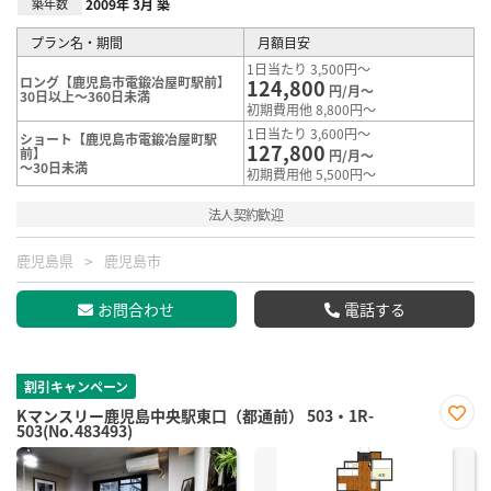
築年数
2009年 3月 築
プラン名・期間
月額目安
1日当たり 3,500円～
ロング【鹿児島市電鍛冶屋町駅前】
124,800
円/月～
30日以上～360日未満
初期費用他 8,800円～
1日当たり 3,600円～
ショート【鹿児島市電鍛冶屋町駅
127,800
前】
円/月～
～30日未満
初期費用他 5,500円～
法人契約歓迎
鹿児島県
鹿児島市
お問合わせ
電話する
割引キャンペーン
Kマンスリー鹿児島中央駅東口（都通前） 503・1R-
503(No.483493)
お気
に入
り登
録