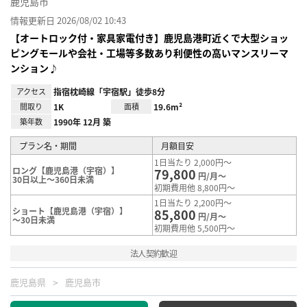
鹿児島市
情報更新日 2026/08/02 10:43
【オートロック付・家具家電付き】鹿児島港町近くで大型ショッ
ピングモールや会社・工場等多数あり利便性の高いマンスリーマ
ンション♪
アクセス
指宿枕崎線「宇宿駅」徒歩8分
間取り
1K
面積
19.6m²
築年数
1990年 12月 築
プラン名・期間
月額目安
1日当たり 2,000円～
ロング【鹿児島港（宇宿）】
79,800
円/月～
30日以上～360日未満
初期費用他 8,800円～
1日当たり 2,200円～
ショート【鹿児島港（宇宿）】
85,800
円/月～
～30日未満
初期費用他 5,500円～
法人契約歓迎
鹿児島県
鹿児島市