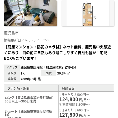
に入
り登
録
鹿児島市
情報更新日 2026/08/05 17:58
【高層マンション・防犯カメラ付】ネット無料、鹿児島中央駅近
くにあり 目の前に自然もあり過ごしやすく自然も豊か！宅配
BOXもございます！
アクセス
鹿児島市唐湊線「加治屋町駅」徒歩4分
間取り
1K
面積
30.34m²
築年数
2009年 3月 築
プラン名・期間
月額目安
1日当たり 3,500円～
ロング【鹿児島市電鍛冶屋町駅前】
124,800
円/月～
30日以上～360日未満
初期費用他 8,800円～
1日当たり 3,600円～
ショート【鹿児島市電鍛冶屋町駅
127,800
前】
円/月～