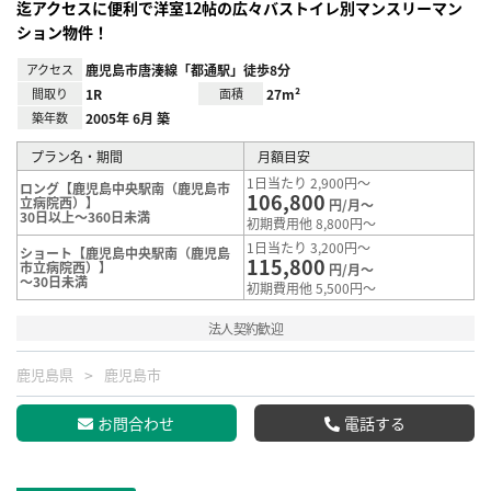
迄アクセスに便利で洋室12帖の広々バストイレ別マンスリーマン
ション物件！
アクセス
鹿児島市唐湊線「都通駅」徒歩8分
間取り
1R
面積
27m²
築年数
2005年 6月 築
プラン名・期間
月額目安
1日当たり 2,900円～
ロング【鹿児島中央駅南（鹿児島市
106,800
立病院西）】
円/月～
30日以上～360日未満
初期費用他 8,800円～
1日当たり 3,200円～
ショート【鹿児島中央駅南（鹿児島
115,800
市立病院西）】
円/月～
～30日未満
初期費用他 5,500円～
法人契約歓迎
鹿児島県
鹿児島市
お問合わせ
電話する