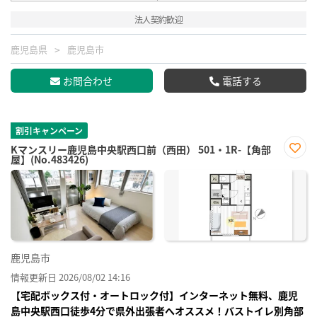
法人契約歓迎
鹿児島県
鹿児島市
お問合わせ
電話する
割引キャンペーン
Kマンスリー鹿児島中央駅西口前（西田） 501・1R-【角部
屋】(No.483426)
お気
に入
り登
録
鹿児島市
情報更新日 2026/08/02 14:16
【宅配ボックス付・オートロック付】インターネット無料、鹿児
島中央駅西口徒歩4分で県外出張者へオススメ！バストイレ別角部