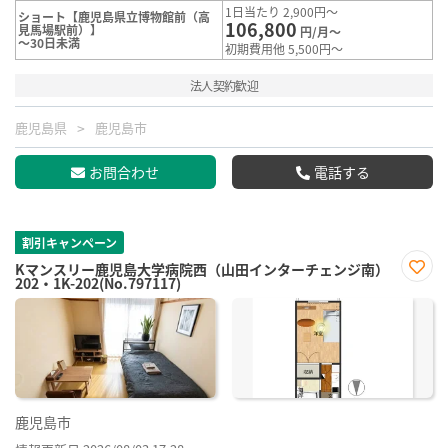
1日当たり 2,900円～
ショート【鹿児島県立博物館前（高
106,800
見馬場駅前）】
円/月～
～30日未満
初期費用他 5,500円～
法人契約歓迎
鹿児島県
鹿児島市
お問合わせ
電話する
割引キャンペーン
Kマンスリー鹿児島大学病院西（山田インターチェンジ南）
202・1K-202(No.797117)
お気
に入
り登
録
鹿児島市