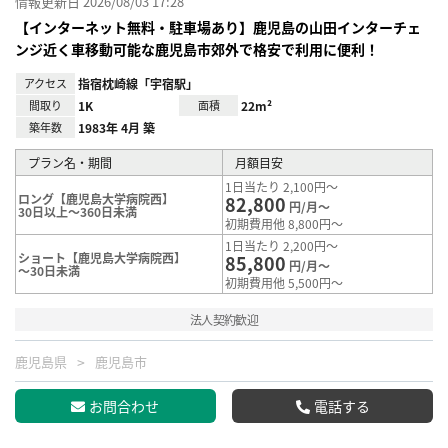
情報更新日 2026/08/03 17:28
【インターネット無料・駐車場あり】鹿児島の山田インターチェ
ンジ近く車移動可能な鹿児島市郊外で格安で利用に便利！
アクセス
指宿枕崎線「宇宿駅」
間取り
1K
面積
22m²
築年数
1983年 4月 築
プラン名・期間
月額目安
1日当たり 2,100円～
ロング【鹿児島大学病院西】
82,800
円/月～
30日以上～360日未満
初期費用他 8,800円～
1日当たり 2,200円～
ショート【鹿児島大学病院西】
85,800
円/月～
～30日未満
初期費用他 5,500円～
法人契約歓迎
鹿児島県
鹿児島市
お問合わせ
電話する