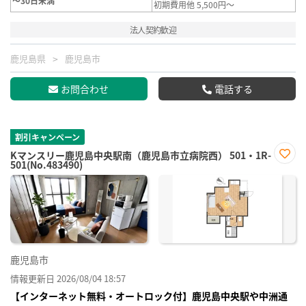
～30日未満
初期費用他 5,500円～
法人契約歓迎
鹿児島県
鹿児島市
お問合わせ
電話する
割引キャンペーン
Kマンスリー鹿児島中央駅南（鹿児島市立病院西） 501・1R-
501(No.483490)
お気
に入
り登
録
鹿児島市
情報更新日 2026/08/04 18:57
【インターネット無料・オートロック付】鹿児島中央駅や中洲通