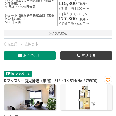
115,800
ンネル前）】
円/月～
30日以上～360日未満
初期費用他 8,800円～
1日当たり 3,600円～
ショート【鹿児島中央駅西口（常盤
127,800
トンネル前）】
円/月～
～30日未満
初期費用他 5,500円～
法人契約歓迎
鹿児島県
鹿児島市
お問合わせ
電話する
割引キャンペーン
Kマンスリー鹿児島港（宇宿） 514・1K-514(No.479970)
お気
に入
り登
録