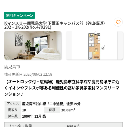
割引キャンペーン
Kマンスリー鹿児島大学 下荒田キャンパス前（谷山街道）
202・1K-202(No.479291)
お気
に入
り登
録
鹿児島市
情報更新日 2026/08/02 12:58
【オートロック付・駐輪場】鹿児島市立科学館や鹿児島県庁に近
くイオンやフレスポ等ある利便性の高い家具家電付マンスリーマ
ンション♪
アクセス
鹿児島市谷山線「二中通駅」徒歩19分
間取り
1K
面積
20.08m²
築年数
1990年 12月 築
プラン名・期間
月額目安