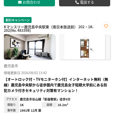
お問合わせ
電話する
割引キャンペーン
Kマンスリー鹿児島中央駅東（南日本放送前） 202・1K-
202(No.483398)
お気
に入
り登
録
鹿児島市
情報更新日 2026/08/02 13:42
【オートロック付・TVモニターホン付】インターネット無料（無
線）鹿児島中央駅から徒歩圏内で鹿児島女子短期大学前にある防
犯カメラ付きセキュリティ対策有マンション！
アクセス
鹿児島市谷山線「新屋敷駅」徒歩9分
間取り
1K
面積
18.2m²
築年数
1991年 12月 築