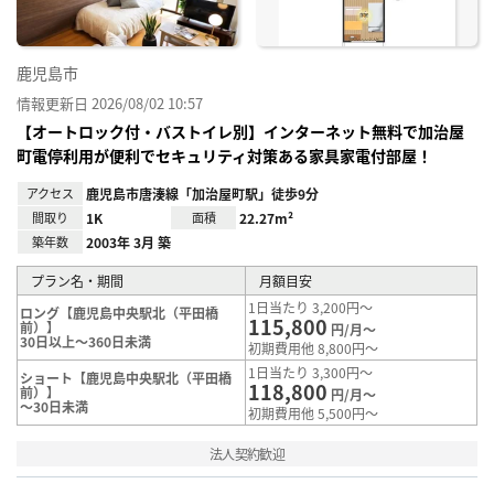
鹿児島市
情報更新日 2026/08/02 10:57
【オートロック付・バストイレ別】インターネット無料で加治屋
町電停利用が便利でセキュリティ対策ある家具家電付部屋！
アクセス
鹿児島市唐湊線「加治屋町駅」徒歩9分
間取り
1K
面積
22.27m²
築年数
2003年 3月 築
プラン名・期間
月額目安
1日当たり 3,200円～
ロング【鹿児島中央駅北（平田橋
115,800
前）】
円/月～
30日以上～360日未満
初期費用他 8,800円～
1日当たり 3,300円～
ショート【鹿児島中央駅北（平田橋
118,800
前）】
円/月～
～30日未満
初期費用他 5,500円～
法人契約歓迎