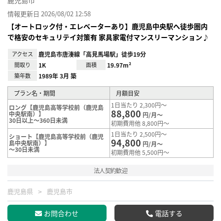
鹿児島市
情報更新日 2026/08/02 12:58
【オートロック付・エレベーターあり】鹿児島中央駅へ徒歩圏内
で格安のセキュリテイ対策有 家具家電付マンスリーマンション♪
アクセス
鹿児島市唐湊線「高見馬場駅」徒歩19分
間取り
1K
面積
19.97m²
築年数
1989年 3月 築
プラン名・期間
月額目安
1日当たり 2,300円～
ロング【鹿児島高等学校前（鹿児島
88,800
中央駅南）】
円/月～
30日以上～360日未満
初期費用他 8,800円～
1日当たり 2,500円～
ショート【鹿児島高等学校前（鹿児
94,800
島中央駅南）】
円/月～
～30日未満
初期費用他 5,500円～
法人契約歓迎
鹿児島県
鹿児島市
お問合わせ
電話する