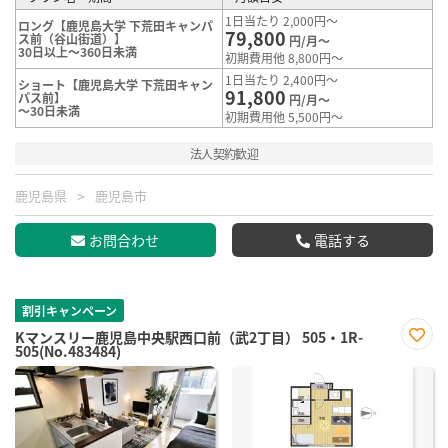
1日当たり 2,000円～
ロング【鹿児島大学 下荒田キャンパ
79,800
ス前（谷山街道）】
円/月～
30日以上～360日未満
初期費用他 8,800円～
1日当たり 2,400円～
ショート【鹿児島大学 下荒田キャン
91,800
パス前】
円/月～
～30日未満
初期費用他 5,500円～
法人契約歓迎
鹿児島県
鹿児島市
お問合わせ
電話する
割引キャンペーン
Kマンスリー鹿児島中央駅西口前（武2丁目） 505・1R-
505(No.483484)
お気
に入
り登
録