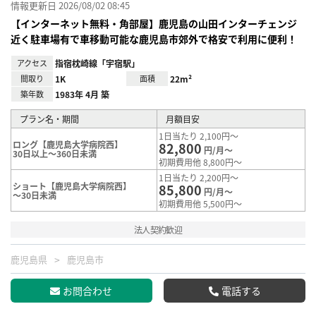
情報更新日 2026/08/02 08:45
【インターネット無料・角部屋】鹿児島の山田インターチェンジ
近く駐車場有で車移動可能な鹿児島市郊外で格安で利用に便利！
アクセス
指宿枕崎線「宇宿駅」
間取り
1K
面積
22m²
築年数
1983年 4月 築
プラン名・期間
月額目安
1日当たり 2,100円～
ロング【鹿児島大学病院西】
82,800
円/月～
30日以上～360日未満
初期費用他 8,800円～
1日当たり 2,200円～
ショート【鹿児島大学病院西】
85,800
円/月～
～30日未満
初期費用他 5,500円～
法人契約歓迎
鹿児島県
鹿児島市
お問合わせ
電話する