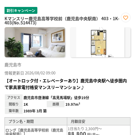
割引キャンペーン
Kマンスリー鹿児島高等学校前（鹿児島中央駅南） 403・1K-
403(No.514473)
お気
に入
り登
録
鹿児島市
情報更新日 2026/08/02 09:00
【オートロック付・エレベーターあり】鹿児島中央駅へ徒歩圏内
で家具家電付格安マンスリーマンション♪
アクセス
鹿児島市唐湊線「高見馬場駅」徒歩19分
間取り
1K
面積
19.97m²
築年数
1989年 3月 築
プラン名・期間
月額目安
1日当たり 2,300円～
ロング【鹿児島高等学校前（鹿児島
88,800
中央駅南）】
円/月～