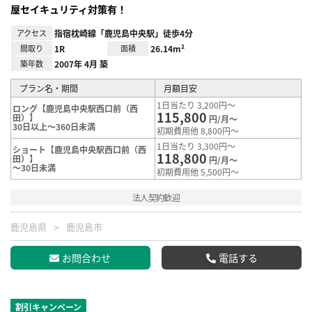
屋セイキュリティ対策有！
アクセス
指宿枕崎線「鹿児島中央駅」徒歩4分
間取り
1R
面積
26.14m²
築年数
2007年 4月 築
プラン名・期間
月額目安
1日当たり 3,200円～
ロング【鹿児島中央駅西口前（西
115,800
田）】
円/月～
30日以上～360日未満
初期費用他 8,800円～
1日当たり 3,300円～
ショート【鹿児島中央駅西口前（西
118,800
田）】
円/月～
～30日未満
初期費用他 5,500円～
法人契約歓迎
鹿児島県
鹿児島市
お問合わせ
電話する
割引キャンペーン