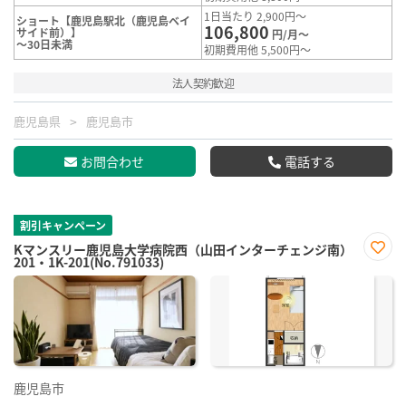
1日当たり 2,900円～
ショート【鹿児島駅北（鹿児島ベイ
106,800
サイド前）】
円/月～
～30日未満
初期費用他 5,500円～
法人契約歓迎
鹿児島県
鹿児島市
お問合わせ
電話する
割引キャンペーン
Kマンスリー鹿児島大学病院西（山田インターチェンジ南）
201・1K-201(No.791033)
お気
に入
り登
録
鹿児島市