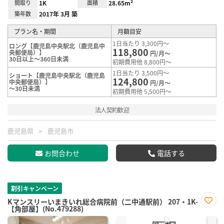
間取り
1K
面積
28.65m²
築年数
2017年 3月 築
プラン名・期間
月額目安
1日当たり 3,300円～
ロング【鹿児島中央駅北（鹿児島中
118,800
央郵便局）】
円/月～
30日以上～360日未満
初期費用他 8,800円～
1日当たり 3,500円～
ショート【鹿児島中央駅北（鹿児島
124,800
中央郵便局）】
円/月～
～30日未満
初期費用他 5,500円～
法人契約歓迎
鹿児島県
鹿児島市
お問合わせ
電話する
割引キャンペーン
Kマンスリーいまきいれ総合病院前（二中通駅前） 207・1K-
【角部屋】(No.479288)
お気
に入