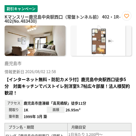
割引キャンペーン
Kマンスリー鹿児島中央駅西口（常盤トンネル前） 402・1R-
402(No.483430)
お気
に入
り登
録
鹿児島市
情報更新日 2026/08/02 12:58
【インターネット無料・防犯カメラ付】鹿児島中央駅西口徒歩5
分 対面キッチンでバストイレ別洋室9.7帖広々部屋！法人様契約
歓迎！
アクセス
鹿児島市唐湊線「高見橋駅」徒歩11分
間取り
1K
面積
26.95m²
築年数
1999年 3月 築
プラン名・期間
月額目安
1日当たり 3,200円～
ロング【鹿児島中央駅西口（常盤ト