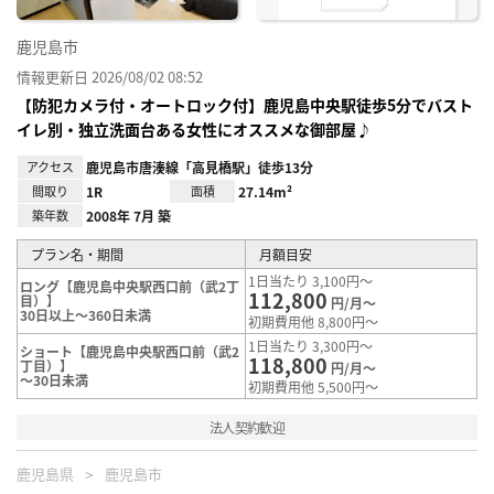
鹿児島市
情報更新日 2026/08/02 08:52
【防犯カメラ付・オートロック付】鹿児島中央駅徒歩5分でバスト
イレ別・独立洗面台ある女性にオススメな御部屋♪
アクセス
鹿児島市唐湊線「高見橋駅」徒歩13分
間取り
1R
面積
27.14m²
築年数
2008年 7月 築
プラン名・期間
月額目安
1日当たり 3,100円～
ロング【鹿児島中央駅西口前（武2丁
112,800
目）】
円/月～
30日以上～360日未満
初期費用他 8,800円～
1日当たり 3,300円～
ショート【鹿児島中央駅西口前（武2
118,800
丁目）】
円/月～
～30日未満
初期費用他 5,500円～
法人契約歓迎
鹿児島県
鹿児島市