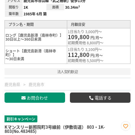
アクセス
鹿児島市谷山線「武之橋駅」徒歩13分
間取り
1K
面積
30.34m²
築年数
1985年 6月 築
プラン名・期間
月額目安
1日当たり 3,000円～
ロング【鹿児島新港（南林寺町）】
109,800
円/月～
30日以上～360日未満
初期費用他 8,800円～
1日当たり 3,100円～
ショート【鹿児島新港（南林寺
112,800
町）】
円/月～
～30日未満
初期費用他 5,500円～
法人契約歓迎
鹿児島県
鹿児島市
お問合わせ
電話する
割引キャンペーン
Kマンスリー新照院町3号線前（伊敷街道） 803・1K-
803(No.483485)
お気