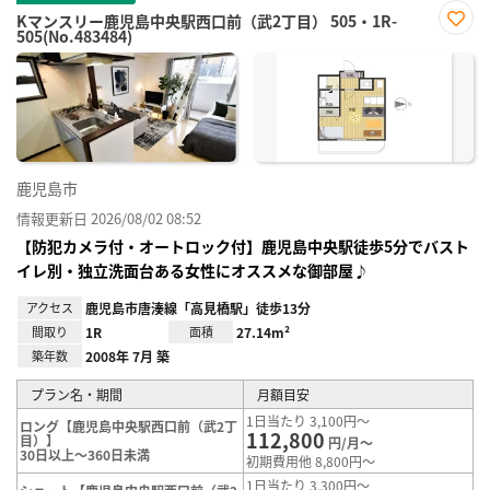
Kマンスリー鹿児島中央駅西口前（武2丁目） 505・1R-
505(No.483484)
お気
に入
り登
録
鹿児島市
情報更新日 2026/08/02 08:52
【防犯カメラ付・オートロック付】鹿児島中央駅徒歩5分でバスト
イレ別・独立洗面台ある女性にオススメな御部屋♪
アクセス
鹿児島市唐湊線「高見橋駅」徒歩13分
間取り
1R
面積
27.14m²
築年数
2008年 7月 築
プラン名・期間
月額目安
1日当たり 3,100円～
ロング【鹿児島中央駅西口前（武2丁
112,800
目）】
円/月～
30日以上～360日未満
初期費用他 8,800円～
1日当たり 3,300円～