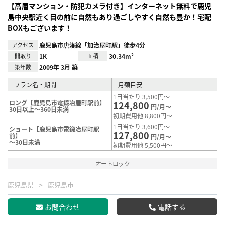
【高層マンション・防犯カメラ付き】インターネット無料で鹿児
島中央駅近く目の前に自然もあり過ごしやすく自然も豊か！宅配
BOXもございます！
アクセス
鹿児島市唐湊線「加治屋町駅」徒歩4分
間取り
1K
面積
30.34m²
築年数
2009年 3月 築
プラン名・期間
月額目安
1日当たり 3,500円～
ロング【鹿児島市電鍛冶屋町駅前】
124,800
円/月～
30日以上～360日未満
初期費用他 8,800円～
1日当たり 3,600円～
ショート【鹿児島市電鍛冶屋町駅
127,800
前】
円/月～
～30日未満
初期費用他 5,500円～
オートロック
鹿児島県
鹿児島市
お問合わせ
電話する