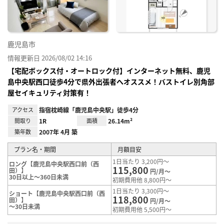
鹿児島市
情報更新日 2026/08/02 14:16
【宅配ボックス付・オートロック付】インターネット無料、鹿児
島中央駅西口徒歩4分で県外出張者へオススメ！バストイレ別角部
屋セイキュリティ対策有！
アクセス
指宿枕崎線「鹿児島中央駅」徒歩4分
間取り
1R
面積
26.14m²
築年数
2007年 4月 築
プラン名・期間
月額目安
1日当たり 3,200円～
ロング【鹿児島中央駅西口前（西
115,800
田）】
円/月～
30日以上～360日未満
初期費用他 8,800円～
1日当たり 3,300円～
ショート【鹿児島中央駅西口前（西
118,800
田）】
円/月～
～30日未満
初期費用他 5,500円～