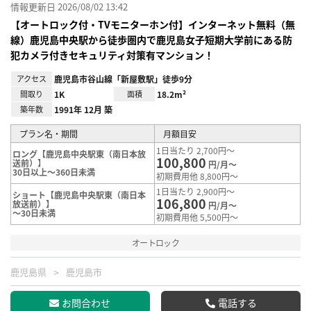
情報更新日 2026/08/02 13:42
【オートロック付・TVモニターホン付】インターネット無料（無
線）鹿児島中央駅から徒歩圏内で鹿児島女子短期大学前にある防
犯カメラ付きセキュリティ対策有マンション！
アクセス
鹿児島市谷山線「新屋敷駅」徒歩9分
間取り
1K
面積
18.2m²
築年数
1991年 12月 築
プラン名・期間
月額目安
1日当たり 2,700円～
ロング【鹿児島中央駅東（南日本放
100,800
送前）】
円/月～
30日以上～360日未満
初期費用他 8,800円～
1日当たり 2,900円～
ショート【鹿児島中央駅東（南日本
106,800
放送前）】
円/月～
～30日未満
初期費用他 5,500円～
オートロック
鹿児島県
鹿児島市
お問合わせ
電話する