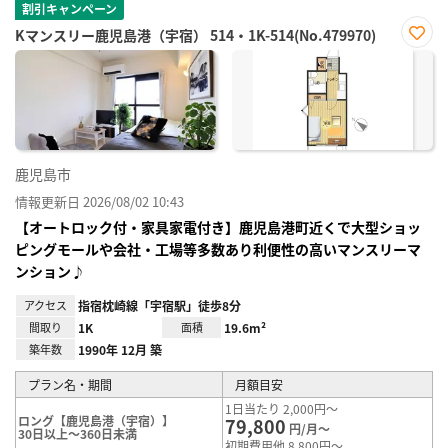
割引キャンペーン
Kマンスリー鹿児島港（宇宿） 514・1K-514(No.479970)
お気
に入
り登
録
鹿児島市
情報更新日 2026/08/02 10:43
【オートロック付・家具家電付き】鹿児島港町近くで大型ショッ
ピングモールや会社・工場等多数あり利便性の高いマンスリーマ
ンション♪
アクセス
指宿枕崎線「宇宿駅」徒歩8分
間取り
1K
面積
19.6m²
築年数
1990年 12月 築
プラン名・期間
月額目安
1日当たり 2,000円～
ロング【鹿児島港（宇宿）】
79,800
円/月～
30日以上～360日未満
初期費用他 8,800円～