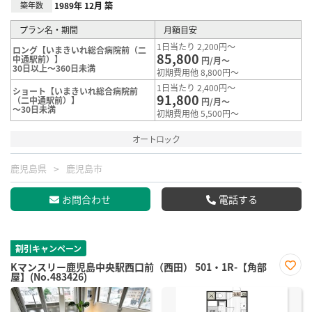
築年数
1989年 12月 築
プラン名・期間
月額目安
1日当たり 2,200円～
ロング【いまきいれ総合病院前（二
85,800
中通駅前）】
円/月～
30日以上～360日未満
初期費用他 8,800円～
1日当たり 2,400円～
ショート【いまきいれ総合病院前
91,800
（二中通駅前）】
円/月～
～30日未満
初期費用他 5,500円～
オートロック
鹿児島県
鹿児島市
お問合わせ
電話する
割引キャンペーン
Kマンスリー鹿児島中央駅西口前（西田） 501・1R-【角部
屋】(No.483426)
お気
に入
り登
録