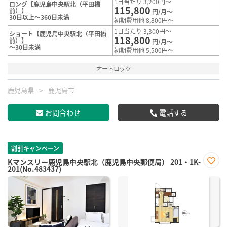
1日当たり 3,200円～
ロング【鹿児島中央駅北（平田橋
115,800
前）】
円/月～
30日以上～360日未満
初期費用他 8,800円～
1日当たり 3,300円～
ショート【鹿児島中央駅北（平田橋
118,800
前）】
円/月～
～30日未満
初期費用他 5,500円～
オートロック
鹿児島県
鹿児島市
お問合わせ
電話する
割引キャンペーン
Kマンスリー鹿児島中央駅北（鹿児島中央郵便局） 201・1K-
201(No.483437)
お気
に入
り登
録