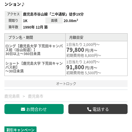
ンション♪
アクセス
鹿児島市谷山線「二中通駅」徒歩19分
間取り
1K
面積
20.08m²
築年数
1990年 12月 築
プラン名・期間
月額目安
1日当たり 2,000円～
ロング【鹿児島大学 下荒田キャンパ
79,800
ス前（谷山街道）】
円/月～
30日以上～360日未満
初期費用他 8,800円～
1日当たり 2,400円～
ショート【鹿児島大学 下荒田キャン
91,800
パス前】
円/月～
～30日未満
初期費用他 5,500円～
オートロック
鹿児島県
鹿児島市
お問合わせ
電話する
割引キャンペーン