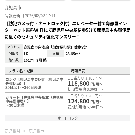
鹿児島市
情報更新日 2026/08/02 17:11
【防犯カメラ付・オートロック付】エレベーター付で角部屋イン
ターネット無料ＷIFIにて鹿児島中央駅徒歩5分で鹿児島中央郵便局
に近くのセキュリティ強化マンスリー！
アクセス
鹿児島市唐湊線「加治屋町駅」徒歩9分
間取り
1K
面積
28.65m²
築年数
2017年 3月 築
プラン名・期間
月額目安
1日当たり 3,300円～
ロング【鹿児島中央駅北（鹿児島中
118,800
央郵便局）】
円/月～
30日以上～360日未満
初期費用他 8,800円～
1日当たり 3,500円～
ショート【鹿児島中央駅北（鹿児島
124,800
中央郵便局）】
円/月～
～30日未満
初期費用他 5,500円～
オートロック
鹿児島県
鹿児島市