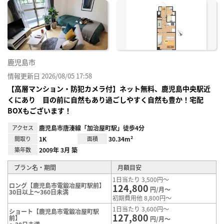
に入
り登
録
鹿児島市
情報更新日 2026/08/05 17:58
【高層マンション・防犯カメラ付】ネット無料、鹿児島中央駅近
くにあり 目の前に自然もあり過ごしやすく自然も豊か！宅配
BOXもございます！
アクセス
鹿児島市唐湊線「加治屋町駅」徒歩4分
間取り
1K
面積
30.34m²
築年数
2009年 3月 築
プラン名・期間
月額目安
1日当たり 3,500円～
ロング【鹿児島市電鍛冶屋町駅前】
124,800
円/月～
30日以上～360日未満
初期費用他 8,800円～
1日当たり 3,600円～
ショート【鹿児島市電鍛冶屋町駅
127,800
前】
円/月～