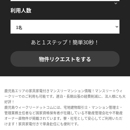
利用人数
あと１ステップ！簡単30秒！
物件リクエストをする
鹿児島エリアの家具家電付きマンスリーマンション情報！マンスリー＋ウィ
ークリーでのご利用も可能です。連泊・長期出張の経費削減に、法人様にも大
好評！
鹿児島ウィークリードットコムには、宅地建物取引士・マンション管理士・
管理業務主任者など国家資格保有者が在籍している不動産管理会社や不動産
オーナー直物件が掲載されています。寮・社宅として安心してご利用いただ
けます！家具家電付きで単身赴任にも便利です。