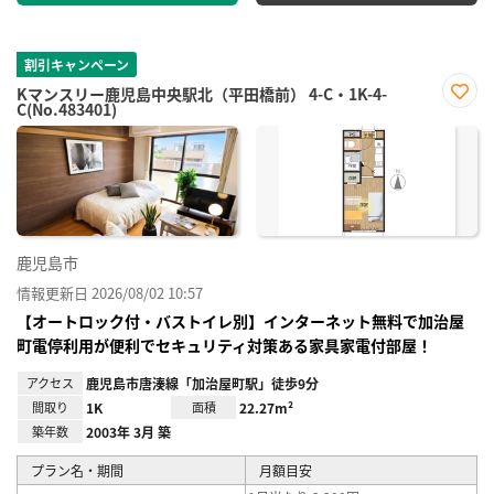
割引キャンペーン
Kマンスリー鹿児島中央駅北（平田橋前） 4-C・1K-4-
C(No.483401)
お気
に入
り登
録
鹿児島市
情報更新日 2026/08/02 10:57
【オートロック付・バストイレ別】インターネット無料で加治屋
町電停利用が便利でセキュリティ対策ある家具家電付部屋！
アクセス
鹿児島市唐湊線「加治屋町駅」徒歩9分
間取り
1K
面積
22.27m²
築年数
2003年 3月 築
プラン名・期間
月額目安