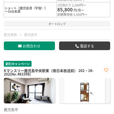
1日当たり 2,200円～
ショート【鹿児島港（宇宿）】
85,800
円/月～
～30日未満
初期費用他 5,500円～
オートロック
鹿児島県
鹿児島市
お問合わせ
電話する
割引キャンペーン
Kマンスリー鹿児島中央駅東（南日本放送前） 202・1K-
202(No.483398)
お気
に入
り登
録
鹿児島市