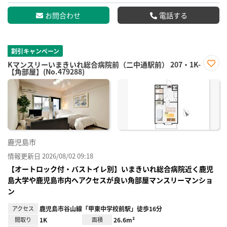
お問合わせ
電話する
割引キャンペーン
Kマンスリーいまきいれ総合病院前（二中通駅前） 207・1K-
【角部屋】(No.479288)
お気
に入
り登
録
鹿児島市
情報更新日 2026/08/02 09:18
【オートロック付・バストイレ別】いまきいれ総合病院近く鹿児
島大学や鹿児島市内へアクセスが良い角部屋マンスリーマンショ
ン
アクセス
鹿児島市谷山線「甲東中学校前駅」徒歩16分
間取り
1K
面積
26.6m²