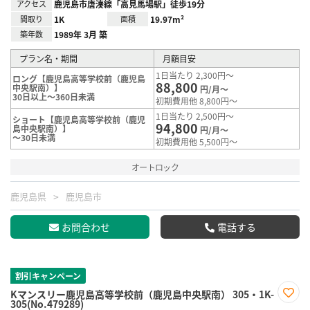
アクセス
鹿児島市唐湊線「高見馬場駅」徒歩19分
間取り
1K
面積
19.97m²
築年数
1989年 3月 築
プラン名・期間
月額目安
1日当たり 2,300円～
ロング【鹿児島高等学校前（鹿児島
88,800
中央駅南）】
円/月～
30日以上～360日未満
初期費用他 8,800円～
1日当たり 2,500円～
ショート【鹿児島高等学校前（鹿児
94,800
島中央駅南）】
円/月～
～30日未満
初期費用他 5,500円～
オートロック
鹿児島県
鹿児島市
お問合わせ
電話する
割引キャンペーン
Kマンスリー鹿児島高等学校前（鹿児島中央駅南） 305・1K-
305(No.479289)
お気