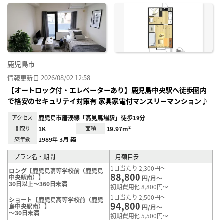
に入
り登
録
鹿児島市
情報更新日 2026/08/02 12:58
【オートロック付・エレベーターあり】鹿児島中央駅へ徒歩圏内
で格安のセキュリテイ対策有 家具家電付マンスリーマンション♪
アクセス
鹿児島市唐湊線「高見馬場駅」徒歩19分
間取り
1K
面積
19.97m²
築年数
1989年 3月 築
プラン名・期間
月額目安
1日当たり 2,300円～
ロング【鹿児島高等学校前（鹿児島
88,800
中央駅南）】
円/月～
30日以上～360日未満
初期費用他 8,800円～
1日当たり 2,500円～
ショート【鹿児島高等学校前（鹿児
94,800
島中央駅南）】
円/月～
～30日未満
初期費用他 5,500円～