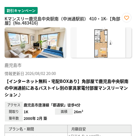
割引キャンペーン
Kマンスリー鹿児島中央駅南（中洲通駅前） 410・1K-【角部
屋】(No.483416)
お気
に入
り登
録
鹿児島市
情報更新日 2026/08/02 20:00
【インターネット無料・宅配BOXあり】角部屋で鹿児島中央駅南
の中洲通前にあるバストイレ別の家具家電付部屋マンスリーマン
ション♪
アクセス
鹿児島市唐湊線「都通駅」徒歩4分
間取り
1K
面積
26m²
築年数
2000年 2月 築
プラン名・期間
月額目安