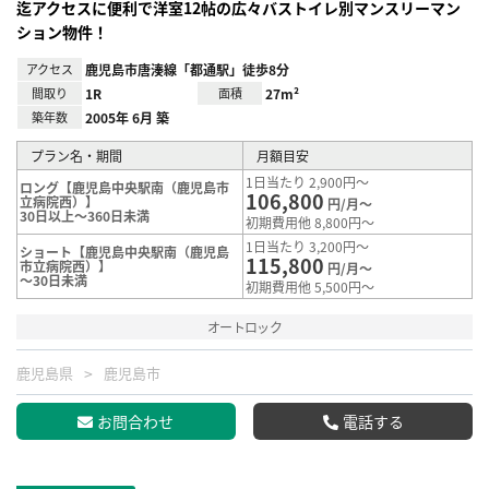
迄アクセスに便利で洋室12帖の広々バストイレ別マンスリーマン
ション物件！
アクセス
鹿児島市唐湊線「都通駅」徒歩8分
間取り
1R
面積
27m²
築年数
2005年 6月 築
プラン名・期間
月額目安
1日当たり 2,900円～
ロング【鹿児島中央駅南（鹿児島市
106,800
立病院西）】
円/月～
30日以上～360日未満
初期費用他 8,800円～
1日当たり 3,200円～
ショート【鹿児島中央駅南（鹿児島
115,800
市立病院西）】
円/月～
～30日未満
初期費用他 5,500円～
オートロック
鹿児島県
鹿児島市
お問合わせ
電話する