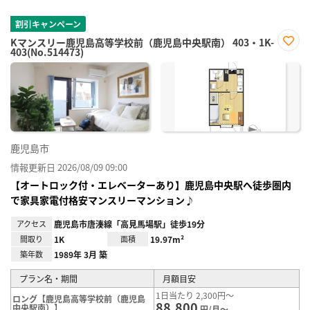
割引キャンペーン
Kマンスリー鹿児島高等学校前（鹿児島中央駅南） 403・1K-
403(No.514473)
お気
に入
り登
録
鹿児島市
情報更新日 2026/08/09 09:00
【オートロック付・エレベーターあり】鹿児島中央駅へ徒歩圏内
で家具家電付格安マンスリーマンション♪
アクセス
鹿児島市唐湊線「高見馬場駅」徒歩19分
間取り
1K
面積
19.97m²
築年数
1989年 3月 築
プラン名・期間
月額目安
1日当たり 2,300円～
ロング【鹿児島高等学校前（鹿児島
88,800
中央駅南）】
円/月～