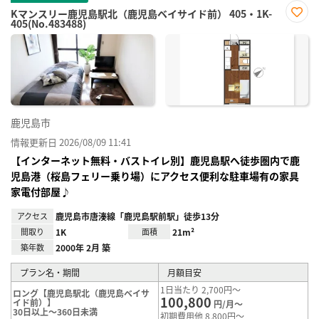
Kマンスリー鹿児島駅北（鹿児島ベイサイド前） 405・1K-
405(No.483488)
お気
に入
り登
録
鹿児島市
情報更新日 2026/08/09 11:41
【インターネット無料・バストイレ別】鹿児島駅へ徒歩圏内で鹿
児島港（桜島フェリー乗り場）にアクセス便利な駐車場有の家具
家電付部屋♪
アクセス
鹿児島市唐湊線「鹿児島駅前駅」徒歩13分
間取り
1K
面積
21m²
築年数
2000年 2月 築
プラン名・期間
月額目安
1日当たり 2,700円～
ロング【鹿児島駅北（鹿児島ベイサ
100,800
イド前）】
円/月～
30日以上～360日未満
初期費用他 8,800円～