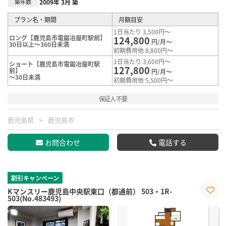
築年数
2009年 3月 築
プラン名・期間
月額目安
1日当たり 3,500円～
ロング【鹿児島市電鍛冶屋町駅前】
124,800
円/月～
30日以上～360日未満
初期費用他 8,800円～
1日当たり 3,600円～
ショート【鹿児島市電鍛冶屋町駅
127,800
前】
円/月～
～30日未満
初期費用他 5,500円～
保証人不要
鹿児島県
鹿児島市
お問合わせ
電話する
割引キャンペーン
Kマンスリー鹿児島中央駅東口（都通前） 503・1R-
503(No.483493)
お気
に入
り登
録