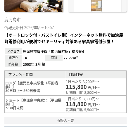
鹿児島市
情報更新日 2026/08/09 10:57
【オートロック付・バストイレ別】インターネット無料で加治屋
町電停利用が便利でセキュリティ対策ある家具家電付部屋！
アクセス
鹿児島市唐湊線「加治屋町駅」徒歩9分
間取り
1K
面積
22.27m²
築年数
2003年 3月 築
プラン名・期間
月額目安
1日当たり 3,200円～
ロング【鹿児島中央駅北（平田橋
115,800
前）】
円/月～
30日以上～360日未満
初期費用他 8,800円～
1日当たり 3,300円～
ショート【鹿児島中央駅北（平田橋
118,800
前）】
円/月～
～30日未満
初期費用他 5,500円～
保証人不要