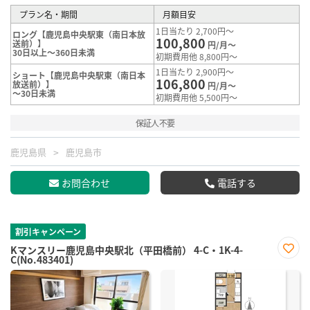
プラン名・期間
月額目安
1日当たり 2,700円～
ロング【鹿児島中央駅東（南日本放
100,800
送前）】
円/月～
30日以上～360日未満
初期費用他 8,800円～
1日当たり 2,900円～
ショート【鹿児島中央駅東（南日本
106,800
放送前）】
円/月～
～30日未満
初期費用他 5,500円～
保証人不要
鹿児島県
鹿児島市
お問合わせ
電話する
割引キャンペーン
Kマンスリー鹿児島中央駅北（平田橋前） 4-C・1K-4-
C(No.483401)
お気
に入
り登
録