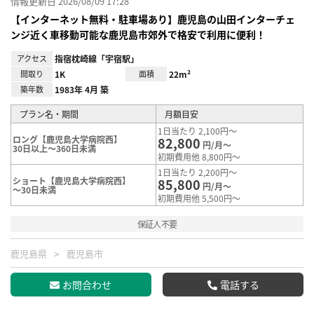
情報更新日 2026/08/09 17:28
【インターネット無料・駐車場あり】鹿児島の山田インターチェ
ンジ近く車移動可能な鹿児島市郊外で格安で利用に便利！
アクセス
指宿枕崎線「宇宿駅」
間取り
1K
面積
22m²
築年数
1983年 4月 築
プラン名・期間
月額目安
1日当たり 2,100円～
ロング【鹿児島大学病院西】
82,800
円/月～
30日以上～360日未満
初期費用他 8,800円～
1日当たり 2,200円～
ショート【鹿児島大学病院西】
85,800
円/月～
～30日未満
初期費用他 5,500円～
保証人不要
鹿児島県
鹿児島市
お問合わせ
電話する