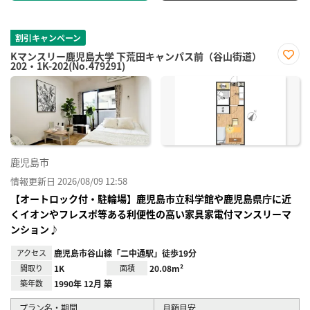
割引キャンペーン
Kマンスリー鹿児島大学 下荒田キャンパス前（谷山街道）
202・1K-202(No.479291)
お気
に入
り登
録
鹿児島市
情報更新日 2026/08/09 12:58
【オートロック付・駐輪場】鹿児島市立科学館や鹿児島県庁に近
くイオンやフレスポ等ある利便性の高い家具家電付マンスリーマ
ンション♪
アクセス
鹿児島市谷山線「二中通駅」徒歩19分
間取り
1K
面積
20.08m²
築年数
1990年 12月 築
プラン名・期間
月額目安