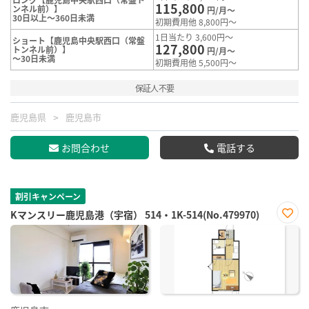
115,800
ンネル前）】
円/月～
30日以上～360日未満
初期費用他 8,800円～
1日当たり 3,600円～
ショート【鹿児島中央駅西口（常盤
127,800
トンネル前）】
円/月～
～30日未満
初期費用他 5,500円～
保証人不要
鹿児島県
鹿児島市
お問合わせ
電話する
割引キャンペーン
Kマンスリー鹿児島港（宇宿） 514・1K-514(No.479970)
お気
に入
り登
録