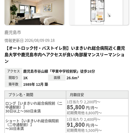
り登
録
鹿児島市
情報更新日 2026/08/09 09:18
【オートロック付・バストイレ別】いまきいれ総合病院近く鹿児
島大学や鹿児島市内へアクセスが良い角部屋マンスリーマンショ
ン
アクセス
鹿児島市谷山線「甲東中学校前駅」徒歩16分
間取り
1K
面積
26.6m²
築年数
1989年 12月 築
プラン名・期間
月額目安
1日当たり 2,200円～
ロング【いまきいれ総合病院前（二
85,800
中通駅前）】
円/月～
30日以上～360日未満
初期費用他 8,800円～
1日当たり 2,400円～
ショート【いまきいれ総合病院前
91,800
（二中通駅前）】
円/月～
～30日未満
初期費用他 5,500円～