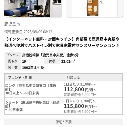
鹿児島市
情報更新日 2026/08/09 08:12
【インターネット無料・対面キッチン】角部屋で鹿児島中央駅や
都通へ便利でバストイレ別で家具家電付マンスリーマンション♪
アクセス
指宿枕崎線「鹿児島中央駅」徒歩5分
間取り
1R
面積
22.02m²
築年数
1993年 3月 築
プラン名・期間
月額目安
1日当たり 3,100円～
ロング【鹿児島中央駅東口（都通
112,800
前】
円/月～
30日以上～360日未満
初期費用他 8,800円～
1日当たり 3,200円～
ショート【鹿児島中央駅東口（都通
115,800
前】
円/月～
～30日未満
初期費用他 5,500円～
保証人不要