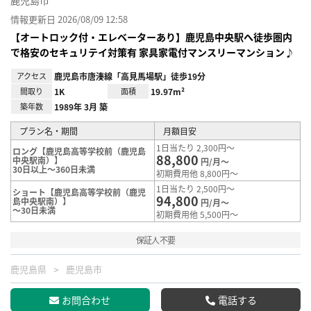
鹿児島市
情報更新日 2026/08/09 12:58
【オートロック付・エレベーターあり】鹿児島中央駅へ徒歩圏内
で格安のセキュリテイ対策有 家具家電付マンスリーマンション♪
アクセス
鹿児島市唐湊線「高見馬場駅」徒歩19分
間取り
1K
面積
19.97m²
築年数
1989年 3月 築
プラン名・期間
月額目安
1日当たり 2,300円～
ロング【鹿児島高等学校前（鹿児島
88,800
中央駅南）】
円/月～
30日以上～360日未満
初期費用他 8,800円～
1日当たり 2,500円～
ショート【鹿児島高等学校前（鹿児
94,800
島中央駅南）】
円/月～
～30日未満
初期費用他 5,500円～
保証人不要
鹿児島県
鹿児島市
お問合わせ
電話する