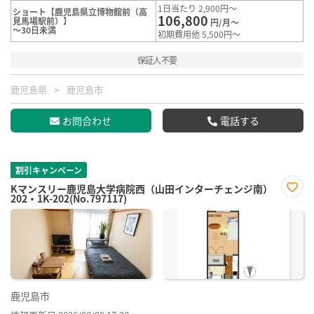
1日当たり 2,900円～
ショート【鹿児島県立博物館前（高
106,800
見馬場駅前）】
円/月～
～30日未満
初期費用他 5,500円～
保証人不要
鹿児島県
鹿児島市
お問合わせ
電話する
割引キャンペーン
Kマンスリー鹿児島大学病院西（山田インターチェンジ南）
202・1K-202(No.797117)
お気
に入
り登
録
鹿児島市