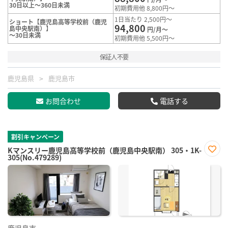
30日以上～360日未満
初期費用他 8,800円～
1日当たり 2,500円～
ショート【鹿児島高等学校前（鹿児
94,800
島中央駅南）】
円/月～
～30日未満
初期費用他 5,500円～
保証人不要
鹿児島県
鹿児島市
お問合わせ
電話する
割引キャンペーン
Kマンスリー鹿児島高等学校前（鹿児島中央駅南） 305・1K-
305(No.479289)
お気
に入
り登
録