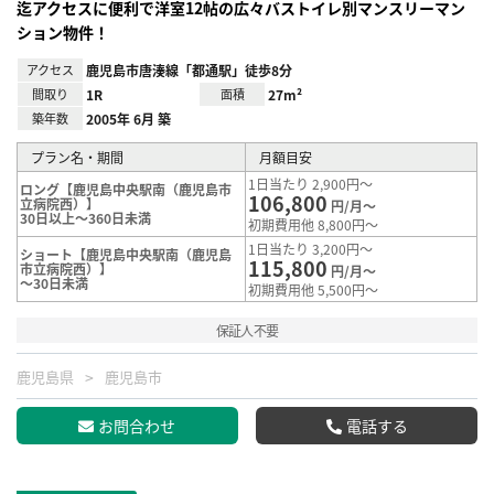
迄アクセスに便利で洋室12帖の広々バストイレ別マンスリーマン
ション物件！
アクセス
鹿児島市唐湊線「都通駅」徒歩8分
間取り
1R
面積
27m²
築年数
2005年 6月 築
プラン名・期間
月額目安
1日当たり 2,900円～
ロング【鹿児島中央駅南（鹿児島市
106,800
立病院西）】
円/月～
30日以上～360日未満
初期費用他 8,800円～
1日当たり 3,200円～
ショート【鹿児島中央駅南（鹿児島
115,800
市立病院西）】
円/月～
～30日未満
初期費用他 5,500円～
保証人不要
鹿児島県
鹿児島市
お問合わせ
電話する