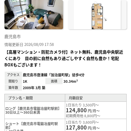
に入
り登
録
鹿児島市
情報更新日 2026/08/09 17:58
【高層マンション・防犯カメラ付】ネット無料、鹿児島中央駅近
くにあり 目の前に自然もあり過ごしやすく自然も豊か！宅配
BOXもございます！
アクセス
鹿児島市唐湊線「加治屋町駅」徒歩4分
間取り
1K
面積
30.34m²
築年数
2009年 3月 築
プラン名・期間
月額目安
1日当たり 3,500円～
ロング【鹿児島市電鍛冶屋町駅前】
124,800
円/月～
30日以上～360日未満
初期費用他 8,800円～
1日当たり 3,600円～
ショート【鹿児島市電鍛冶屋町駅
127,800
前】
円/月～