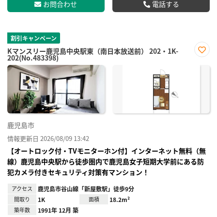
お問合わせ
電話する
割引キャンペーン
Kマンスリー鹿児島中央駅東（南日本放送前） 202・1K-
202(No.483398)
お気
に入
り登
録
鹿児島市
情報更新日 2026/08/09 13:42
【オートロック付・TVモニターホン付】インターネット無料（無
線）鹿児島中央駅から徒歩圏内で鹿児島女子短期大学前にある防
犯カメラ付きセキュリティ対策有マンション！
アクセス
鹿児島市谷山線「新屋敷駅」徒歩9分
間取り
1K
面積
18.2m²
築年数
1991年 12月 築