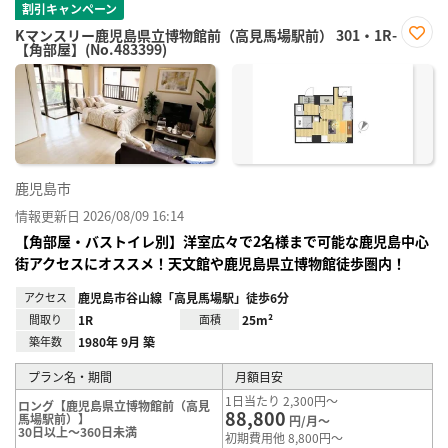
割引キャンペーン
Kマンスリー鹿児島県立博物館前（高見馬場駅前） 301・1R-
【角部屋】(No.483399)
お気
に入
り登
録
鹿児島市
情報更新日 2026/08/09 16:14
【角部屋・バストイレ別】洋室広々で2名様まで可能な鹿児島中心
街アクセスにオススメ！天文館や鹿児島県立博物館徒歩圏内！
アクセス
鹿児島市谷山線「高見馬場駅」徒歩6分
間取り
1R
面積
25m²
築年数
1980年 9月 築
プラン名・期間
月額目安
1日当たり 2,300円～
ロング【鹿児島県立博物館前（高見
88,800
馬場駅前）】
円/月～
30日以上～360日未満
初期費用他 8,800円～