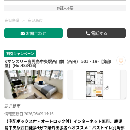
保証人不要
鹿児島県
鹿児島市
お問合わせ
電話する
割引キャンペーン
Kマンスリー鹿児島中央駅西口前（西田） 501・1R-【角部
屋】(No.483426)
お気
に入
り登
録
鹿児島市
情報更新日 2026/08/09 14:16
【宅配ボックス付・オートロック付】インターネット無料、鹿児
島中央駅西口徒歩4分で県外出張者へオススメ！バストイレ別角部