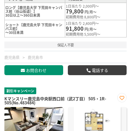
1日当たり 2,000円～
ロング【鹿児島大学 下荒田キャンパ
79,800
ス前（谷山街道）】
円/月～
30日以上～360日未満
初期費用他 8,800円～
1日当たり 2,400円～
ショート【鹿児島大学 下荒田キャン
91,800
パス前】
円/月～
～30日未満
初期費用他 5,500円～
保証人不要
鹿児島県
鹿児島市
お問合わせ
電話する
割引キャンペーン
Kマンスリー鹿児島中央駅西口前（武2丁目） 505・1R-
505(No.483484)
お気
に入
り登
録