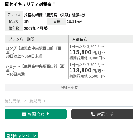
屋セイキュリティ対策有！
アクセス
指宿枕崎線「鹿児島中央駅」徒歩4分
間取り
1R
面積
26.14m²
築年数
2007年 4月 築
プラン名・期間
月額目安
1日当たり 3,200円～
ロング【鹿児島中央駅西口前（西
115,800
田）】
円/月～
30日以上～360日未満
初期費用他 8,800円～
1日当たり 3,300円～
ショート【鹿児島中央駅西口前（西
118,800
田）】
円/月～
～30日未満
初期費用他 5,500円～
保証人不要
鹿児島県
鹿児島市
お問合わせ
電話する
割引キャンペーン