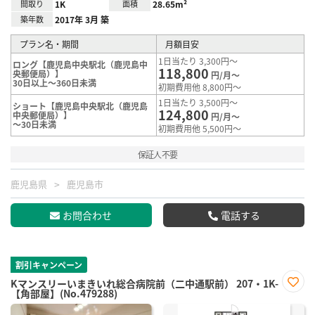
間取り
1K
面積
28.65m²
築年数
2017年 3月 築
プラン名・期間
月額目安
1日当たり 3,300円～
ロング【鹿児島中央駅北（鹿児島中
118,800
央郵便局）】
円/月～
30日以上～360日未満
初期費用他 8,800円～
1日当たり 3,500円～
ショート【鹿児島中央駅北（鹿児島
124,800
中央郵便局）】
円/月～
～30日未満
初期費用他 5,500円～
保証人不要
鹿児島県
鹿児島市
お問合わせ
電話する
割引キャンペーン
Kマンスリーいまきいれ総合病院前（二中通駅前） 207・1K-
【角部屋】(No.479288)
お気
に入