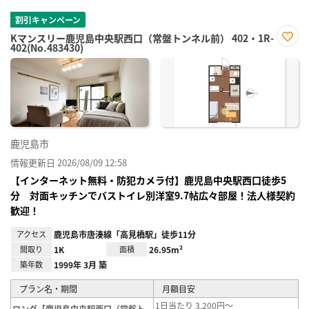
割引キャンペーン
Kマンスリー鹿児島中央駅西口（常盤トンネル前） 402・1R-
402(No.483430)
お気
に入
り登
録
鹿児島市
情報更新日 2026/08/09 12:58
【インターネット無料・防犯カメラ付】鹿児島中央駅西口徒歩5
分 対面キッチンでバストイレ別洋室9.7帖広々部屋！法人様契約
歓迎！
アクセス
鹿児島市唐湊線「高見橋駅」徒歩11分
間取り
1K
面積
26.95m²
築年数
1999年 3月 築
プラン名・期間
月額目安
1日当たり 3,200円～
ロング【鹿児島中央駅西口（常盤ト