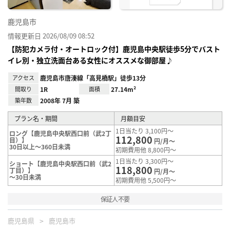
鹿児島市
情報更新日 2026/08/09 08:52
【防犯カメラ付・オートロック付】鹿児島中央駅徒歩5分でバスト
イレ別・独立洗面台ある女性にオススメな御部屋♪
アクセス
鹿児島市唐湊線「高見橋駅」徒歩13分
間取り
1R
面積
27.14m²
築年数
2008年 7月 築
プラン名・期間
月額目安
1日当たり 3,100円～
ロング【鹿児島中央駅西口前（武2丁
112,800
目）】
円/月～
30日以上～360日未満
初期費用他 8,800円～
1日当たり 3,300円～
ショート【鹿児島中央駅西口前（武2
118,800
丁目）】
円/月～
～30日未満
初期費用他 5,500円～
保証人不要
鹿児島県
鹿児島市