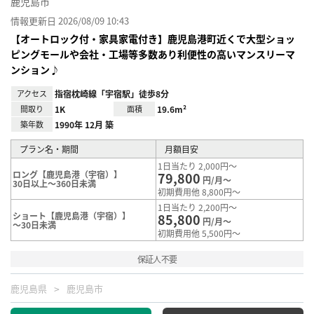
鹿児島市
情報更新日 2026/08/09 10:43
【オートロック付・家具家電付き】鹿児島港町近くで大型ショッ
ピングモールや会社・工場等多数あり利便性の高いマンスリーマ
ンション♪
アクセス
指宿枕崎線「宇宿駅」徒歩8分
間取り
1K
面積
19.6m²
築年数
1990年 12月 築
プラン名・期間
月額目安
1日当たり 2,000円～
ロング【鹿児島港（宇宿）】
79,800
円/月～
30日以上～360日未満
初期費用他 8,800円～
1日当たり 2,200円～
ショート【鹿児島港（宇宿）】
85,800
円/月～
～30日未満
初期費用他 5,500円～
保証人不要
鹿児島県
鹿児島市