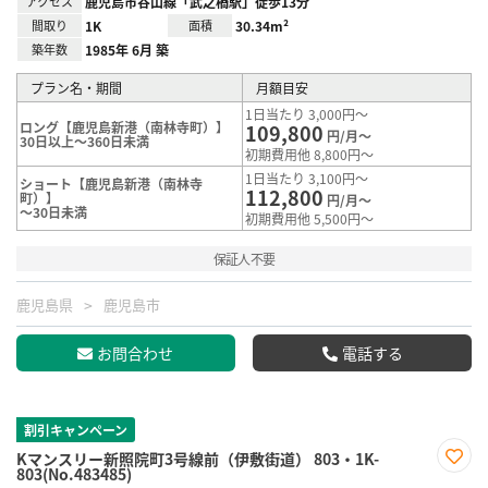
アクセス
鹿児島市谷山線「武之橋駅」徒歩13分
間取り
1K
面積
30.34m²
築年数
1985年 6月 築
プラン名・期間
月額目安
1日当たり 3,000円～
ロング【鹿児島新港（南林寺町）】
109,800
円/月～
30日以上～360日未満
初期費用他 8,800円～
1日当たり 3,100円～
ショート【鹿児島新港（南林寺
112,800
町）】
円/月～
～30日未満
初期費用他 5,500円～
保証人不要
鹿児島県
鹿児島市
お問合わせ
電話する
割引キャンペーン
Kマンスリー新照院町3号線前（伊敷街道） 803・1K-
803(No.483485)
お気