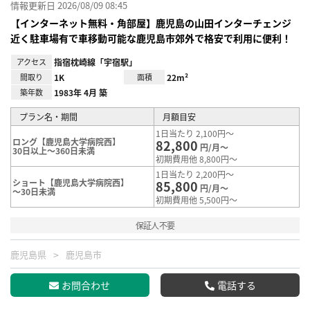
情報更新日 2026/08/09 08:45
【インターネット無料・角部屋】鹿児島の山田インターチェンジ
近く駐車場有で車移動可能な鹿児島市郊外で格安で利用に便利！
アクセス
指宿枕崎線「宇宿駅」
間取り
1K
面積
22m²
築年数
1983年 4月 築
プラン名・期間
月額目安
1日当たり 2,100円～
ロング【鹿児島大学病院西】
82,800
円/月～
30日以上～360日未満
初期費用他 8,800円～
1日当たり 2,200円～
ショート【鹿児島大学病院西】
85,800
円/月～
～30日未満
初期費用他 5,500円～
保証人不要
鹿児島県
鹿児島市
お問合わせ
電話する