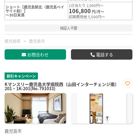
1日当たり 2,900円～
ショート【鹿児島駅北（鹿児島ベイ
106,800
サイド前）】
円/月～
～30日未満
初期費用他 5,500円～
保証人不要
鹿児島県
鹿児島市
お問合わせ
電話する
割引キャンペーン
Kマンスリー鹿児島大学病院西（山田インターチェンジ南）
201・1K-201(No.791033)
お気
に入
り登
録
鹿児島市