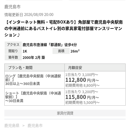
鹿児島市
情報更新日 2026/08/09 20:00
【インターネット無料・宅配BOXあり】角部屋で鹿児島中央駅南
の中洲通前にあるバストイレ別の家具家電付部屋マンスリーマン
ション♪
アクセス
鹿児島市唐湊線「都通駅」徒歩4分
間取り
1K
面積
26m²
築年数
2000年 2月 築
プラン名・期間
月額目安
1日当たり 3,100円～
ロング【鹿児島中央駅南（中洲通駅
112,800
前）】
円/月～
30日以上～360日未満
初期費用他 8,800円～
1日当たり 3,200円～
ショート【鹿児島中央駅南（中洲通
115,800
駅前）】
円/月～
～30日未満
初期費用他 5,500円～
家具付賃貸
鹿児島県
鹿児島市