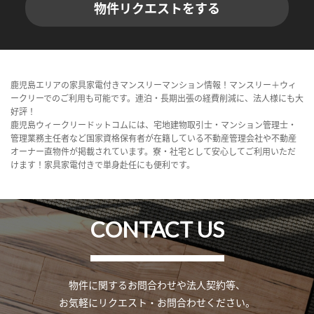
物件リクエストをする
鹿児島エリアの家具家電付きマンスリーマンション情報！マンスリー＋ウィ
ークリーでのご利用も可能です。連泊・長期出張の経費削減に、法人様にも大
好評！
鹿児島ウィークリードットコムには、宅地建物取引士・マンション管理士・
管理業務主任者など国家資格保有者が在籍している不動産管理会社や不動産
オーナー直物件が掲載されています。寮・社宅として安心してご利用いただ
けます！家具家電付きで単身赴任にも便利です。
CONTACT US
物件に関するお問合わせや法人契約等、
お気軽にリクエスト・お問合わせください。