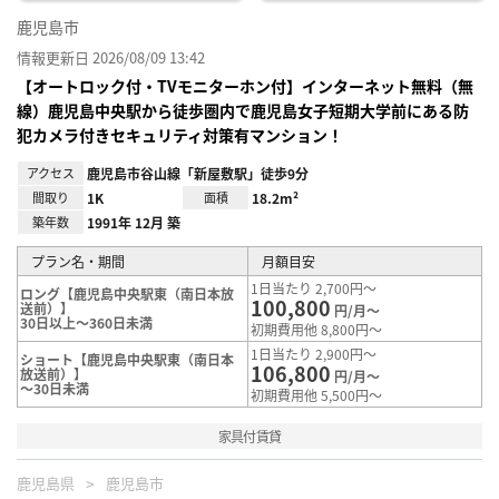
鹿児島市
情報更新日 2026/08/09 13:42
【オートロック付・TVモニターホン付】インターネット無料（無
線）鹿児島中央駅から徒歩圏内で鹿児島女子短期大学前にある防
犯カメラ付きセキュリティ対策有マンション！
アクセス
鹿児島市谷山線「新屋敷駅」徒歩9分
間取り
1K
面積
18.2m²
築年数
1991年 12月 築
プラン名・期間
月額目安
1日当たり 2,700円～
ロング【鹿児島中央駅東（南日本放
100,800
送前）】
円/月～
30日以上～360日未満
初期費用他 8,800円～
1日当たり 2,900円～
ショート【鹿児島中央駅東（南日本
106,800
放送前）】
円/月～
～30日未満
初期費用他 5,500円～
家具付賃貸
鹿児島県
鹿児島市