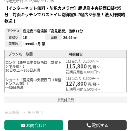
情報更新日 2026/08/09 12:58
【インターネット無料・防犯カメラ付】鹿児島中央駅西口徒歩5
分 対面キッチンでバストイレ別洋室9.7帖広々部屋！法人様契約
歓迎！
アクセス
鹿児島市唐湊線「高見橋駅」徒歩11分
間取り
1K
面積
26.95m²
築年数
1999年 3月 築
プラン名・期間
月額目安
1日当たり 3,200円～
ロング【鹿児島中央駅西口（常盤ト
115,800
ンネル前）】
円/月～
30日以上～360日未満
初期費用他 8,800円～
1日当たり 3,600円～
ショート【鹿児島中央駅西口（常盤
127,800
トンネル前）】
円/月～
～30日未満
初期費用他 5,500円～
家具付賃貸
鹿児島県
鹿児島市
お問合わせ
電話する