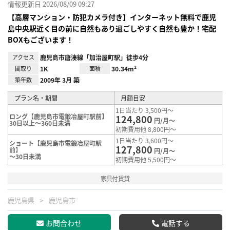
情報更新日 2026/08/09 09:27
【高層マンション・防犯カメラ付き】インターネット無料で鹿児
島中央駅近く目の前に自然もあり過ごしやすく自然も豊か！宅配
BOXもございます！
アクセス
鹿児島市唐湊線「加治屋町駅」徒歩4分
間取り
1K
面積
30.34m²
築年数
2009年 3月 築
プラン名・期間
月額目安
1日当たり 3,500円～
ロング【鹿児島市電鍛冶屋町駅前】
124,800
円/月～
30日以上～360日未満
初期費用他 8,800円～
1日当たり 3,600円～
ショート【鹿児島市電鍛冶屋町駅
127,800
前】
円/月～
～30日未満
初期費用他 5,500円～
家具付賃貸
鹿児島県
鹿児島市
お問合わせ
電話する