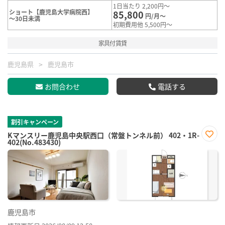
1日当たり 2,200円～
ショート【鹿児島大学病院西】
85,800
円/月～
～30日未満
初期費用他 5,500円～
家具付賃貸
鹿児島県
鹿児島市
お問合わせ
電話する
割引キャンペーン
Kマンスリー鹿児島中央駅西口（常盤トンネル前） 402・1R-
402(No.483430)
お気
に入
り登
録
鹿児島市