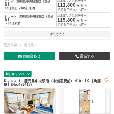
1日当たり 3,100円～
ロング【鹿児島中央駅東口（都通
112,800
前】
円/月～
30日以上～360日未満
初期費用他 8,800円～
1日当たり 3,200円～
ショート【鹿児島中央駅東口（都通
115,800
前】
円/月～
～30日未満
初期費用他 5,500円～
家具付賃貸
鹿児島県
鹿児島市
お問合わせ
電話する
割引キャンペーン
Kマンスリー鹿児島中央駅南（中洲通駅前） 410・1K-【角部
屋】(No.483416)
お気
に入
り登
録