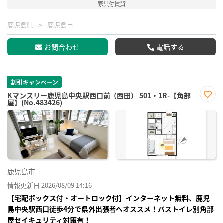
家具付賃貸
鹿児島県
鹿児島市
お問合わせ
電話する
割引キャンペーン
Kマンスリー鹿児島中央駅西口前（西田） 501・1R-【角部
屋】(No.483426)
お気
に入
り登
録
鹿児島市
情報更新日 2026/08/09 14:16
【宅配ボックス付・オートロック付】インターネット無料、鹿児
島中央駅西口徒歩4分で県外出張者へオススメ！バストイレ別角部
屋セイキュリティ対策有！