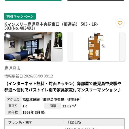
割引キャンペーン
Kマンスリー鹿児島中央駅東口（都通前） 503・1R-
503(No.483493)
お気
に入
り登
録
鹿児島市
情報更新日 2026/08/09 08:12
【インターネット無料・対面キッチン】角部屋で鹿児島中央駅や
都通へ便利でバストイレ別で家具家電付マンスリーマンション♪
アクセス
指宿枕崎線「鹿児島中央駅」徒歩5分
間取り
1R
面積
22.02m²
築年数
1993年 3月 築
プラン名・期間
月額目安