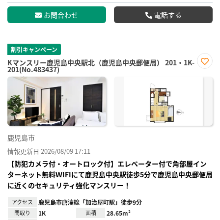
お問合わせ
電話する
割引キャンペーン
Kマンスリー鹿児島中央駅北（鹿児島中央郵便局） 201・1K-
201(No.483437)
お気
に入
り登
録
鹿児島市
情報更新日 2026/08/09 17:11
【防犯カメラ付・オートロック付】エレベーター付で角部屋イン
ターネット無料ＷIFIにて鹿児島中央駅徒歩5分で鹿児島中央郵便局
に近くのセキュリティ強化マンスリー！
アクセス
鹿児島市唐湊線「加治屋町駅」徒歩9分
間取り
1K
面積
28.65m²