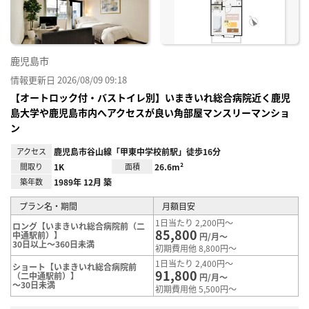
鹿児島市
情報更新日 2026/08/09 09:18
【オートロック付・バストイレ別】いまきいれ総合病院近く鹿児
島大学や鹿児島市内へアクセスが良い角部屋マンスリーマンショ
ン
アクセス
鹿児島市谷山線「甲東中学校前駅」徒歩16分
間取り
1K
面積
26.6m²
築年数
1989年 12月 築
プラン名・期間
月額目安
1日当たり 2,200円～
ロング【いまきいれ総合病院前（二
85,800
中通駅前）】
円/月～
30日以上～360日未満
初期費用他 8,800円～
1日当たり 2,400円～
ショート【いまきいれ総合病院前
91,800
（二中通駅前）】
円/月～
～30日未満
初期費用他 5,500円～