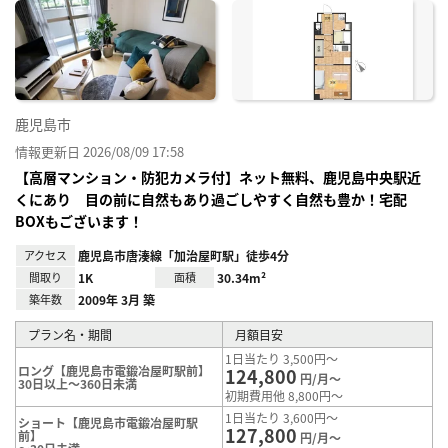
に入
り登
録
鹿児島市
情報更新日 2026/08/09 17:58
【高層マンション・防犯カメラ付】ネット無料、鹿児島中央駅近
くにあり 目の前に自然もあり過ごしやすく自然も豊か！宅配
BOXもございます！
アクセス
鹿児島市唐湊線「加治屋町駅」徒歩4分
間取り
1K
面積
30.34m²
築年数
2009年 3月 築
プラン名・期間
月額目安
1日当たり 3,500円～
ロング【鹿児島市電鍛冶屋町駅前】
124,800
円/月～
30日以上～360日未満
初期費用他 8,800円～
1日当たり 3,600円～
ショート【鹿児島市電鍛冶屋町駅
127,800
前】
円/月～