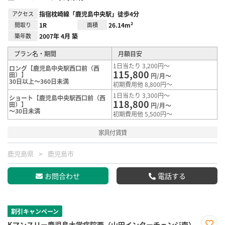
アクセス
指宿枕崎線「鹿児島中央駅」徒歩4分
間取り
1R
面積
26.14m²
築年数
2007年 4月 築
プラン名・期間
月額目安
1日当たり 3,200円～
ロング【鹿児島中央駅西口前（西
115,800
田）】
円/月～
30日以上～360日未満
初期費用他 8,800円～
1日当たり 3,300円～
ショート【鹿児島中央駅西口前（西
118,800
田）】
円/月～
～30日未満
初期費用他 5,500円～
家具付賃貸
鹿児島県
鹿児島市
お問合わせ
電話する
割引キャンペーン
Kマンスリー鹿児島大学病院西（山田インターチェンジ南）