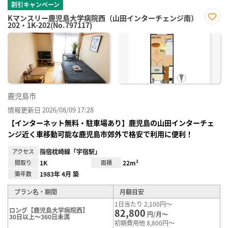
割引キャンペーン
Kマンスリー鹿児島大学病院西（山田インターチェンジ南）
202・1K-202(No.797117)
お気
に入
り登
録
鹿児島市
情報更新日 2026/08/09 17:28
【インターネット無料・駐車場あり】鹿児島の山田インターチェ
ンジ近く車移動可能な鹿児島市郊外で格安で利用に便利！
アクセス
指宿枕崎線「宇宿駅」
間取り
1K
面積
22m²
築年数
1983年 4月 築
プラン名・期間
月額目安
1日当たり 2,100円～
ロング【鹿児島大学病院西】
82,800
円/月～
30日以上～360日未満
初期費用他 8,800円～