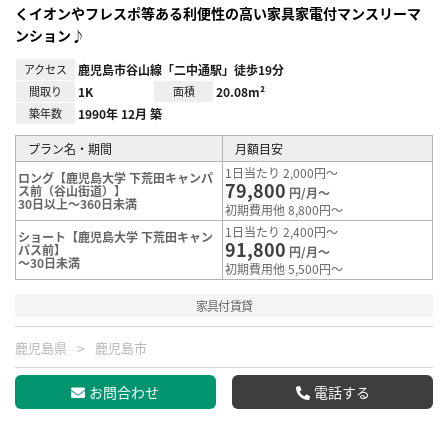
くイオンやフレスポ等ある利便性の高い家具家電付マンスリーマ
ンション♪
アクセス
鹿児島市谷山線「二中通駅」徒歩19分
間取り
1K
面積
20.08m²
築年数
1990年 12月 築
プラン名・期間
月額目安
1日当たり 2,000円～
ロング【鹿児島大学 下荒田キャンパ
79,800
ス前（谷山街道）】
円/月～
30日以上～360日未満
初期費用他 8,800円～
1日当たり 2,400円～
ショート【鹿児島大学 下荒田キャン
91,800
パス前】
円/月～
～30日未満
初期費用他 5,500円～
家具付賃貸
鹿児島県
鹿児島市
お問合わせ
電話する