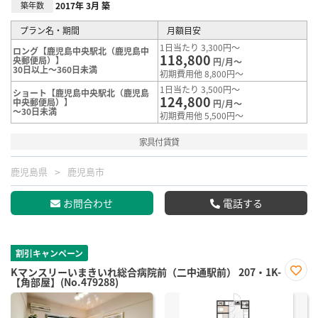
築年数
2017年 3月 築
プラン名・期間
月額目安
1日当たり 3,300円～
ロング【鹿児島中央駅北（鹿児島中
118,800
央郵便局）】
円/月～
30日以上～360日未満
初期費用他 8,800円～
1日当たり 3,500円～
ショート【鹿児島中央駅北（鹿児島
124,800
中央郵便局）】
円/月～
～30日未満
初期費用他 5,500円～
家具付賃貸
鹿児島県
鹿児島市
お問合わせ
電話する
割引キャンペーン
Kマンスリーいまきいれ総合病院前（二中通駅前） 207・1K-
【角部屋】(No.479288)
お気
に入
り登
録