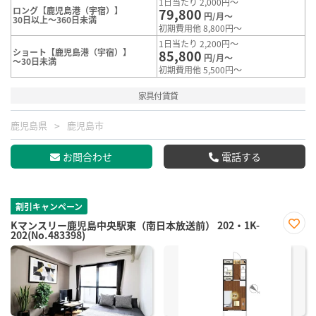
1日当たり 2,000円～
ロング【鹿児島港（宇宿）】
79,800
円/月～
30日以上～360日未満
初期費用他 8,800円～
1日当たり 2,200円～
ショート【鹿児島港（宇宿）】
85,800
円/月～
～30日未満
初期費用他 5,500円～
家具付賃貸
鹿児島県
鹿児島市
お問合わせ
電話する
割引キャンペーン
Kマンスリー鹿児島中央駅東（南日本放送前） 202・1K-
202(No.483398)
お気
に入
り登
録