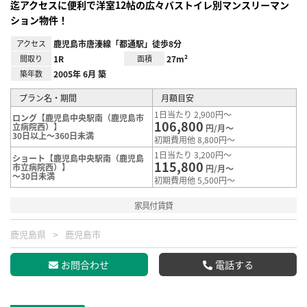
迄アクセスに便利で洋室12帖の広々バストイレ別マンスリーマン
ション物件！
アクセス
鹿児島市唐湊線「都通駅」徒歩8分
間取り
1R
面積
27m²
築年数
2005年 6月 築
プラン名・期間
月額目安
1日当たり 2,900円～
ロング【鹿児島中央駅南（鹿児島市
106,800
立病院西）】
円/月～
30日以上～360日未満
初期費用他 8,800円～
1日当たり 3,200円～
ショート【鹿児島中央駅南（鹿児島
115,800
市立病院西）】
円/月～
～30日未満
初期費用他 5,500円～
家具付賃貸
鹿児島県
鹿児島市
お問合わせ
電話する