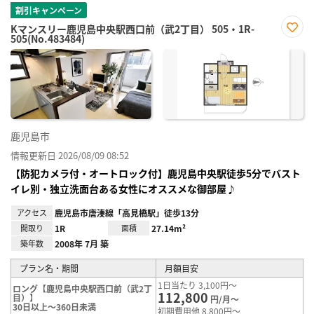
割引キャンペーン
Kマンスリー鹿児島中央駅西口前（武2丁目） 505・1R-
505(No.483484)
お気
に入
り登
録
鹿児島市
情報更新日 2026/08/09 08:52
【防犯カメラ付・オートロック付】鹿児島中央駅徒歩5分でバスト
イレ別・独立洗面台ある女性にオススメな御部屋♪
アクセス
鹿児島市唐湊線「高見橋駅」徒歩13分
間取り
1R
面積
27.14m²
築年数
2008年 7月 築
プラン名・期間
月額目安
1日当たり 3,100円～
ロング【鹿児島中央駅西口前（武2丁
112,800
目）】
円/月～
30日以上～360日未満
初期費用他 8,800円～