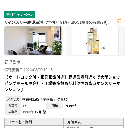
割引キャンペーン
Kマンスリー鹿児島港（宇宿） 514・1K-514(No.479970)
お気
に入
り登
録
鹿児島市
情報更新日 2026/08/09 10:43
【オートロック付・家具家電付き】鹿児島港町近くで大型ショッ
ピングモールや会社・工場等多数あり利便性の高いマンスリーマ
ンション♪
アクセス
指宿枕崎線「宇宿駅」徒歩8分
間取り
1K
面積
19.6m²
築年数
1990年 12月 築
プラン名・期間
月額目安