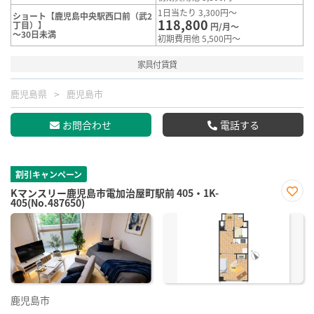
1日当たり 3,300円～
ショート【鹿児島中央駅西口前（武2
118,800
丁目）】
円/月～
～30日未満
初期費用他 5,500円～
家具付賃貸
鹿児島県
鹿児島市
お問合わせ
電話する
割引キャンペーン
Kマンスリー鹿児島市電加治屋町駅前 405・1K-
405(No.487650)
お気
に入
り登
録
鹿児島市