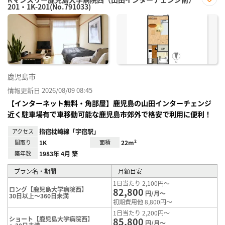
201・1K-201(No.791033)
お気
に入
り登
録
鹿児島市
情報更新日 2026/08/09 08:45
【インターネット無料・角部屋】鹿児島の山田インターチェンジ
近く駐車場有で車移動可能な鹿児島市郊外で格安で利用に便利！
アクセス
指宿枕崎線「宇宿駅」
間取り
1K
面積
22m²
築年数
1983年 4月 築
プラン名・期間
月額目安
1日当たり 2,100円～
ロング【鹿児島大学病院西】
82,800
円/月～
30日以上～360日未満
初期費用他 8,800円～
1日当たり 2,200円～
ショート【鹿児島大学病院西】
85,800
円/月～