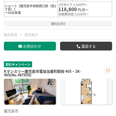
1日当たり 3,300円～
ショート【鹿児島中央駅西口前（武2
118,800
丁目）】
円/月～
～30日未満
初期費用他 5,500円～
賃料交渉可
鹿児島県
鹿児島市
お問合わせ
電話する
割引キャンペーン
Kマンスリー鹿児島市電加治屋町駅前 405・1K-
405(No.487650)
お気
に入
り登
録
鹿児島市