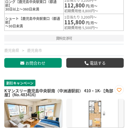
1日当たり 3,100円～
ロング【鹿児島中央駅東口（都通
112,800
前】
円/月～
30日以上～360日未満
初期費用他 8,800円～
1日当たり 3,200円～
ショート【鹿児島中央駅東口（都通
115,800
前】
円/月～
～30日未満
初期費用他 5,500円～
賃料交渉可
鹿児島県
鹿児島市
お問合わせ
電話する
割引キャンペーン
Kマンスリー鹿児島中央駅南（中洲通駅前） 410・1K-【角部
屋】(No.483416)
お気
に入
り登
録