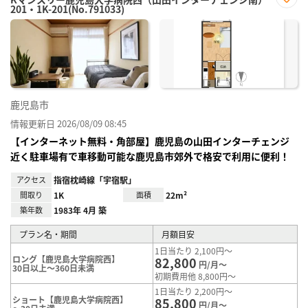
201・1K-201(No.791033)
お気
に入
り登
録
鹿児島市
情報更新日 2026/08/09 08:45
【インターネット無料・角部屋】鹿児島の山田インターチェンジ
近く駐車場有で車移動可能な鹿児島市郊外で格安で利用に便利！
アクセス
指宿枕崎線「宇宿駅」
間取り
1K
面積
22m²
築年数
1983年 4月 築
プラン名・期間
月額目安
1日当たり 2,100円～
ロング【鹿児島大学病院西】
82,800
円/月～
30日以上～360日未満
初期費用他 8,800円～
1日当たり 2,200円～
ショート【鹿児島大学病院西】
85,800
円/月～