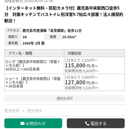
情報更新日 2026/08/09 12:58
【インターネット無料・防犯カメラ付】鹿児島中央駅西口徒歩5
分 対面キッチンでバストイレ別洋室9.7帖広々部屋！法人様契約
歓迎！
アクセス
鹿児島市唐湊線「高見橋駅」徒歩11分
間取り
1K
面積
26.95m²
築年数
1999年 3月 築
プラン名・期間
月額目安
1日当たり 3,200円～
ロング【鹿児島中央駅西口（常盤ト
115,800
ンネル前）】
円/月～
30日以上～360日未満
初期費用他 8,800円～
1日当たり 3,600円～
ショート【鹿児島中央駅西口（常盤
127,800
トンネル前）】
円/月～
～30日未満
初期費用他 5,500円～
賃料交渉可
鹿児島県
鹿児島市
お問合わせ
電話する