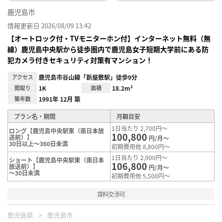
鹿児島市
情報更新日 2026/08/09 13:42
【オートロック付・TVモニターホン付】インターネット無料（無
線）鹿児島中央駅から徒歩圏内で鹿児島女子短期大学前にある防
犯カメラ付きセキュリティ対策有マンション！
アクセス
鹿児島市谷山線「新屋敷駅」徒歩9分
間取り
1K
面積
18.2m²
築年数
1991年 12月 築
プラン名・期間
月額目安
1日当たり 2,700円～
ロング【鹿児島中央駅東（南日本放
100,800
送前）】
円/月～
30日以上～360日未満
初期費用他 8,800円～
1日当たり 2,900円～
ショート【鹿児島中央駅東（南日本
106,800
放送前）】
円/月～
～30日未満
初期費用他 5,500円～
賃料交渉可
鹿児島県
鹿児島市