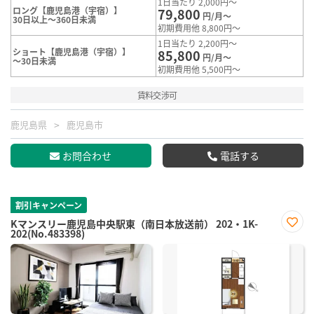
1日当たり 2,000円～
ロング【鹿児島港（宇宿）】
79,800
円/月～
30日以上～360日未満
初期費用他 8,800円～
1日当たり 2,200円～
ショート【鹿児島港（宇宿）】
85,800
円/月～
～30日未満
初期費用他 5,500円～
賃料交渉可
鹿児島県
鹿児島市
お問合わせ
電話する
割引キャンペーン
Kマンスリー鹿児島中央駅東（南日本放送前） 202・1K-
202(No.483398)
お気
に入
り登
録