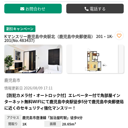
お問合わせ
電話する
割引キャンペーン
Kマンスリー鹿児島中央駅北（鹿児島中央郵便局） 201・1K-
201(No.483437)
お気
に入
り登
録
鹿児島市
情報更新日 2026/08/09 17:11
【防犯カメラ付・オートロック付】エレベーター付で角部屋イン
ターネット無料ＷIFIにて鹿児島中央駅徒歩5分で鹿児島中央郵便局
に近くのセキュリティ強化マンスリー！
アクセス
鹿児島市唐湊線「加治屋町駅」徒歩9分
間取り
1K
面積
28.65m²