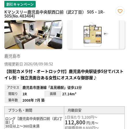
割引キャンペーン
Kマンスリー鹿児島中央駅西口前（武2丁目） 505・1R-
505(No.483484)
お気
に入
り登
録
鹿児島市
情報更新日 2026/08/09 08:52
【防犯カメラ付・オートロック付】鹿児島中央駅徒歩5分でバスト
イレ別・独立洗面台ある女性にオススメな御部屋♪
アクセス
鹿児島市唐湊線「高見橋駅」徒歩13分
間取り
1R
面積
27.14m²
築年数
2008年 7月 築
プラン名・期間
月額目安
1日当たり 3,100円～
ロング【鹿児島中央駅西口前（武2丁
112,800
目）】
円/月～
30日以上～360日未満
初期費用他 8,800円～