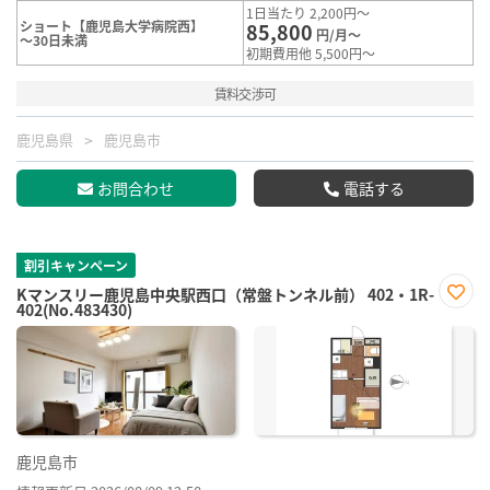
1日当たり 2,200円～
ショート【鹿児島大学病院西】
85,800
円/月～
～30日未満
初期費用他 5,500円～
賃料交渉可
鹿児島県
鹿児島市
お問合わせ
電話する
割引キャンペーン
Kマンスリー鹿児島中央駅西口（常盤トンネル前） 402・1R-
402(No.483430)
お気
に入
り登
録
鹿児島市