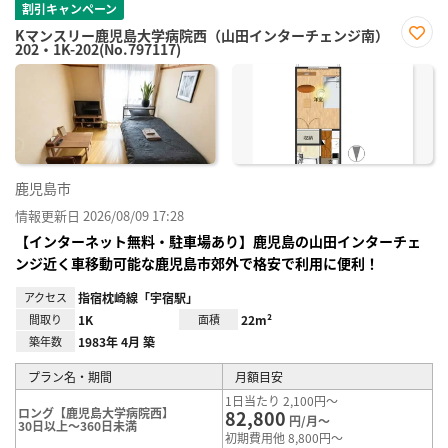
割引キャンペーン
Kマンスリー鹿児島大学病院西（山田インターチェンジ南）
202・1K-202(No.797117)
お気
に入
り登
録
鹿児島市
情報更新日 2026/08/09 17:28
【インターネット無料・駐車場あり】鹿児島の山田インターチェ
ンジ近く車移動可能な鹿児島市郊外で格安で利用に便利！
アクセス
指宿枕崎線「宇宿駅」
間取り
1K
面積
22m²
築年数
1983年 4月 築
プラン名・期間
月額目安
1日当たり 2,100円～
ロング【鹿児島大学病院西】
82,800
円/月～
30日以上～360日未満
初期費用他 8,800円～