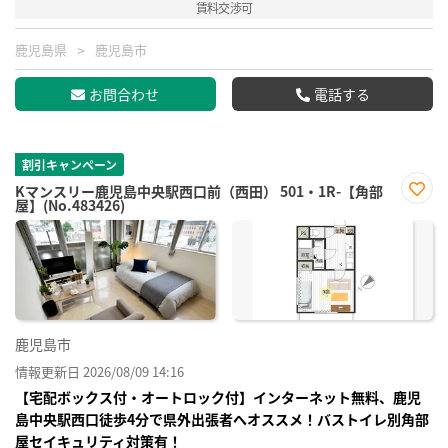
賃料交渉可
鹿児島県
鹿児島市
お問合わせ
電話する
割引キャンペーン
Kマンスリー鹿児島中央駅西口前（西田） 501・1R-【角部
屋】(No.483426)
お気
に入
り登
録
鹿児島市
情報更新日 2026/08/09 14:16
【宅配ボックス付・オートロック付】インターネット無料、鹿児
島中央駅西口徒歩4分で県外出張者へオススメ！バストイレ別角部
屋セイキュリティ対策有！