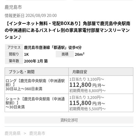
鹿児島市
情報更新日 2026/08/09 20:00
【インターネット無料・宅配BOXあり】角部屋で鹿児島中央駅南
の中洲通前にあるバストイレ別の家具家電付部屋マンスリーマン
ション♪
アクセス
鹿児島市唐湊線「都通駅」徒歩4分
間取り
1K
面積
26m²
築年数
2000年 2月 築
プラン名・期間
月額目安
1日当たり 3,100円～
ロング【鹿児島中央駅南（中洲通駅
112,800
前）】
円/月～
30日以上～360日未満
初期費用他 8,800円～
1日当たり 3,200円～
ショート【鹿児島中央駅南（中洲通
115,800
駅前）】
円/月～
～30日未満
初期費用他 5,500円～
賃料交渉可
鹿児島県
鹿児島市