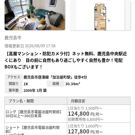
に入
り登
録
鹿児島市
情報更新日 2026/08/09 17:58
【高層マンション・防犯カメラ付】ネット無料、鹿児島中央駅近
くにあり 目の前に自然もあり過ごしやすく自然も豊か！宅配
BOXもございます！
アクセス
鹿児島市唐湊線「加治屋町駅」徒歩4分
間取り
1K
面積
30.34m²
築年数
2009年 3月 築
プラン名・期間
月額目安
1日当たり 3,500円～
ロング【鹿児島市電鍛冶屋町駅前】
124,800
円/月～
30日以上～360日未満
初期費用他 8,800円～
1日当たり 3,600円～
ショート【鹿児島市電鍛冶屋町駅
127,800
前】
円/月～