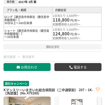
築年数
2017年 3月 築
プラン名・期間
月額目安
1日当たり 3,300円～
ロング【鹿児島中央駅北（鹿児島中
118,800
央郵便局）】
円/月～
30日以上～360日未満
初期費用他 8,800円～
1日当たり 3,500円～
ショート【鹿児島中央駅北（鹿児島
124,800
中央郵便局）】
円/月～
～30日未満
初期費用他 5,500円～
賃料交渉可
鹿児島県
鹿児島市
お問合わせ
電話する
割引キャンペーン
Kマンスリーいまきいれ総合病院前（二中通駅前） 207・1K-
【角部屋】(No.479288)
お気
に入
り登
録