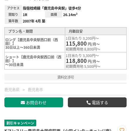
アクセス
指宿枕崎線「鹿児島中央駅」徒歩4分
間取り
1R
面積
26.14m²
築年数
2007年 4月 築
プラン名・期間
月額目安
1日当たり 3,200円～
ロング【鹿児島中央駅西口前（西
115,800
田）】
円/月～
30日以上～360日未満
初期費用他 8,800円～
1日当たり 3,300円～
ショート【鹿児島中央駅西口前（西
118,800
田）】
円/月～
～30日未満
初期費用他 5,500円～
賃料交渉可
鹿児島県
鹿児島市
お問合わせ
電話する
割引キャンペーン
Kマンスリー鹿児島大学病院西（山田インターチェンジ南）