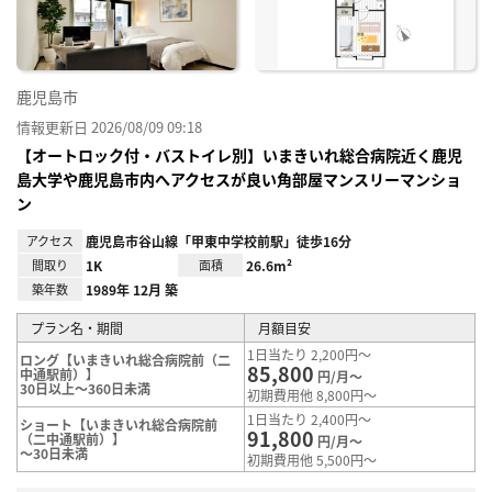
鹿児島市
情報更新日 2026/08/09 09:18
【オートロック付・バストイレ別】いまきいれ総合病院近く鹿児
島大学や鹿児島市内へアクセスが良い角部屋マンスリーマンショ
ン
アクセス
鹿児島市谷山線「甲東中学校前駅」徒歩16分
間取り
1K
面積
26.6m²
築年数
1989年 12月 築
プラン名・期間
月額目安
1日当たり 2,200円～
ロング【いまきいれ総合病院前（二
85,800
中通駅前）】
円/月～
30日以上～360日未満
初期費用他 8,800円～
1日当たり 2,400円～
ショート【いまきいれ総合病院前
91,800
（二中通駅前）】
円/月～
～30日未満
初期費用他 5,500円～