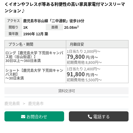
くイオンやフレスポ等ある利便性の高い家具家電付マンスリーマ
ンション♪
アクセス
鹿児島市谷山線「二中通駅」徒歩19分
間取り
1K
面積
20.08m²
築年数
1990年 12月 築
プラン名・期間
月額目安
1日当たり 2,000円～
ロング【鹿児島大学 下荒田キャンパ
79,800
ス前（谷山街道）】
円/月～
30日以上～360日未満
初期費用他 8,800円～
1日当たり 2,400円～
ショート【鹿児島大学 下荒田キャン
91,800
パス前】
円/月～
～30日未満
初期費用他 5,500円～
賃料交渉可
鹿児島県
鹿児島市
お問合わせ
電話する