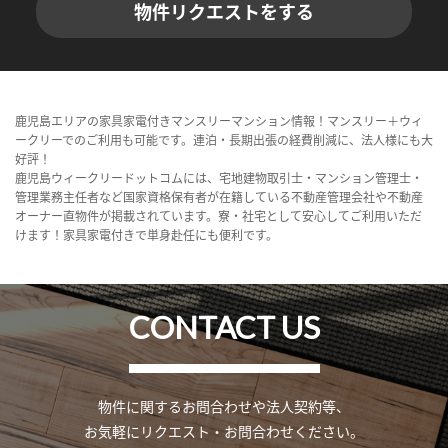
物件リクエストをする
鹿児島エリアの家具家電付きマンスリーマンション情報！マンスリー＋ウィ
ークリーでのご利用も可能です。連泊・長期出張の経費削減に、法人様にも大
好評！
鹿児島ウィークリードットコムには、宅地建物取引士・マンション管理士・
管理業務主任者など国家資格保有者が在籍している不動産管理会社や不動産
オーナー直物件が掲載されています。寮・社宅として安心してご利用いただ
けます！家具家電付きで単身赴任にも便利です。
CONTACT US
物件に関するお問合わせや法人契約等、
お気軽にリクエスト・お問合わせください。