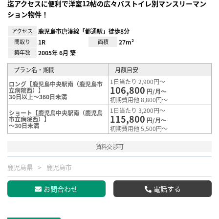
迄アクセスに便利で洋室12帖の広々バストイレ別マンスリーマン
ション物件！
アクセス
鹿児島市唐湊線「都通駅」徒歩8分
間取り
1R
面積
27m²
築年数
2005年 6月 築
プラン名・期間
月額目安
1日当たり 2,900円～
ロング【鹿児島中央駅南（鹿児島市
106,800
立病院西）】
円/月～
30日以上～360日未満
初期費用他 8,800円～
1日当たり 3,200円～
ショート【鹿児島中央駅南（鹿児島
115,800
市立病院西）】
円/月～
～30日未満
初期費用他 5,500円～
賃料交渉可
鹿児島県
鹿児島市
お問合わせ
電話する