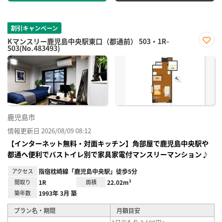
割引キャンペーン
Kマンスリー鹿児島中央駅東口（都通前） 503・1R-
503(No.483493)
お気
に入
り登
録
鹿児島市
情報更新日 2026/08/09 08:12
【インターネット無料・対面キッチン】角部屋で鹿児島中央駅や
都通へ便利でバストイレ別で家具家電付マンスリーマンション♪
アクセス
指宿枕崎線「鹿児島中央駅」徒歩5分
間取り
1R
面積
22.02m²
築年数
1993年 3月 築
プラン名・期間
月額目安