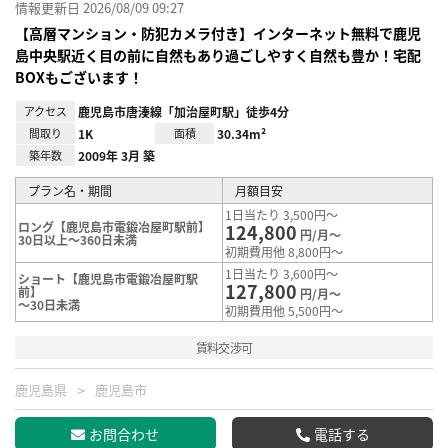
情報更新日 2026/08/09 09:27
【高層マンション・防犯カメラ付き】インターネット無料で鹿児
島中央駅近く目の前に自然もあり過ごしやすく自然も豊か！宅配
BOXもございます！
アクセス
鹿児島市唐湊線「加治屋町駅」徒歩4分
間取り
1K
面積
30.34m²
築年数
2009年 3月 築
プラン名・期間
月額目安
1日当たり 3,500円～
ロング【鹿児島市電鍛冶屋町駅前】
124,800
円/月～
30日以上～360日未満
初期費用他 8,800円～
1日当たり 3,600円～
ショート【鹿児島市電鍛冶屋町駅
127,800
前】
円/月～
～30日未満
初期費用他 5,500円～
賃料交渉可
鹿児島県
鹿児島市
お問合わせ
電話する