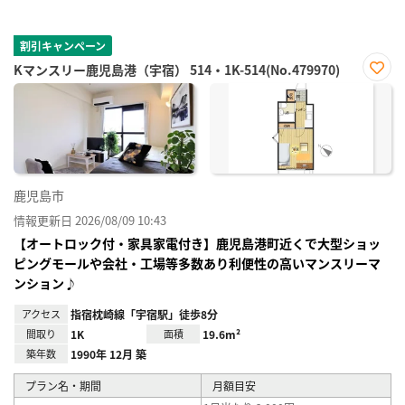
割引キャンペーン
Kマンスリー鹿児島港（宇宿） 514・1K-514(No.479970)
お気
に入
り登
録
鹿児島市
情報更新日 2026/08/09 10:43
【オートロック付・家具家電付き】鹿児島港町近くで大型ショッ
ピングモールや会社・工場等多数あり利便性の高いマンスリーマ
ンション♪
アクセス
指宿枕崎線「宇宿駅」徒歩8分
間取り
1K
面積
19.6m²
築年数
1990年 12月 築
プラン名・期間
月額目安