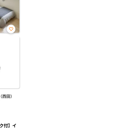
お気
に入
り登
録
（西田）
)
ク付】イ