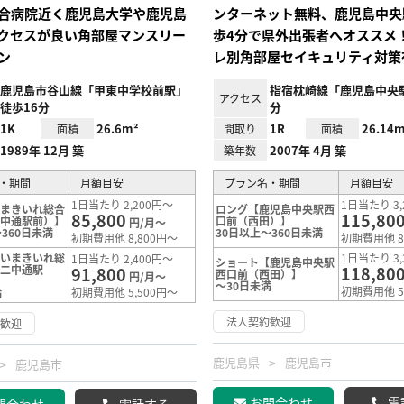
合病院近く鹿児島大学や鹿児島
ンターネット無料、鹿児島中央
クセスが良い角部屋マンスリー
歩4分で県外出張者へオススメ
ン
レ別角部屋セイキュリティ対策
鹿児島市谷山線「甲東中学校前駅」
指宿枕崎線「鹿児島中央
アクセス
徒歩16分
分
1K
26.6m²
1R
26.14m
面積
間取り
面積
1989年 12月 築
2007年 4月 築
築年数
・期間
月額目安
プラン名・期間
月額目安
1日当たり 2,200円～
1日当たり 3,
いまきいれ総合
ロング【鹿児島中央駅西
85,800
115,80
二中通駅前）】
口前（西田）】
円/月～
360日未満
30日以上～360日未満
初期費用他 8,800円～
初期費用他 8
【いまきいれ総
1日当たり 3,
1日当たり 2,400円～
ショート【鹿児島中央駅
（二中通駅
118,80
91,800
西口前（西田）】
円/月～
～30日未満
初期費用他 5
初期費用他 5,500円～
満
法人契約歓迎
約歓迎
鹿児島県
鹿児島市
鹿児島市
お問合わせ
電