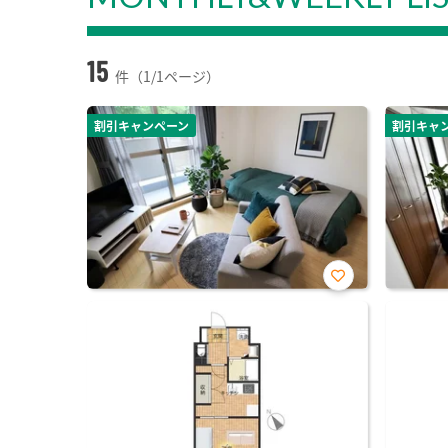
15
件（1/1ページ）
割引キャンペーン
割引キャ
お気
に入
り登
録