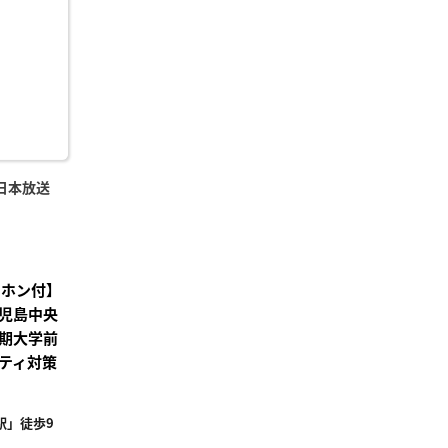
り登
録
日本放送
ーホン付】
児島中央
期大学前
ティ対策
駅」徒歩9