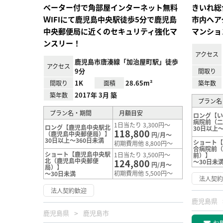
ベーター付で角部屋インターネット無料
きいれ総
ＷIFIにて鹿児島中央駅徒歩5分で鹿児島
市内へア
中央郵便局に近くのセキュリティ強化マ
マンショ
ンスリー！
アクセス
鹿児島市唐湊線「加治屋町駅」徒歩
アクセス
9分
間取り
1K
28.65m²
間取り
面積
築年数
2017年 3月 築
築年数
プラン名
プラン名・期間
月額目安
ロング【
病院前（
1日当たり 3,300円～
ロング【鹿児島中央駅北
30日以上～
118,800
（鹿児島中央郵便局）】
円/月～
30日以上～360日未満
ショート
初期費用他 8,800円～
合病院前
ショート【鹿児島中央駅
1日当たり 3,500円～
前）】
北（鹿児島中央郵便
124,800
～30日未
円/月～
局）】
初期費用他 5,500円～
～30日未満
法人契
法人契約歓迎
鹿児島県
鹿児島県
鹿児島市