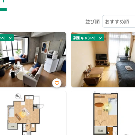
並び順
ンペーン
割引キャンペーン
お気
に入
り登
録