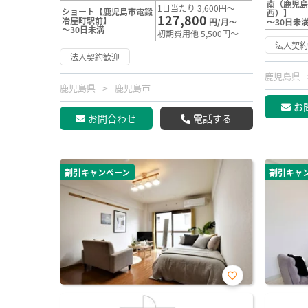
南（鹿児
1日当たり 3,600円～
ショート【鹿児島市電鍛
西）】
127,800
冶屋町駅前】
円/月～
～30日未
～30日未満
初期費用他 5,500円～
法人契
法人契約歓迎
鹿児島県
鹿児島県
鹿児島市
お
お問合わせ
電話する
割引キャンペーン
割引キャ
お気
に入