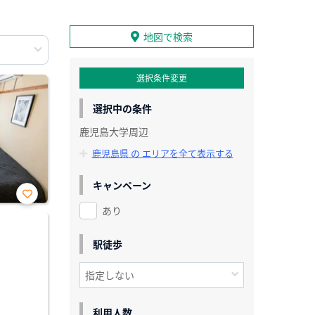
地図で検索
選択条件変更
選択中の条件
鹿児島大学周辺
鹿児島県 の エリアを全て表示する
キャンペーン
あり
お気
に入
り登
録
駅徒歩
利用人数