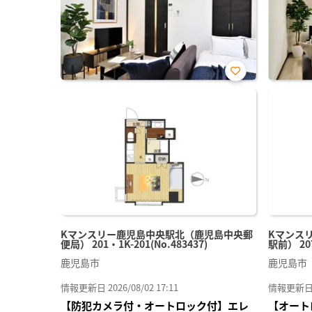
お気
に入
り登
録
Kマンスリー鹿児島中央駅北（鹿児島中央郵
Kマンス
便局） 201・1K-201(No.483437)
駅前） 20
鹿児島市
鹿児島市
情報更新日 2026/08/02 17:11
情報更新日 20
【防犯カメラ付・オートロック付】エレ
【オート