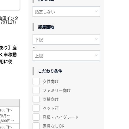
山田インタ
97117)
部屋面積
あり】鹿
～
く車移動
用に便
こだわり条件
女性向け
²
ファミリー向け
同棲向け
ペット可
100円～
円/月～
高級・ハイグレード
,800円～
家具なしOK
200円～