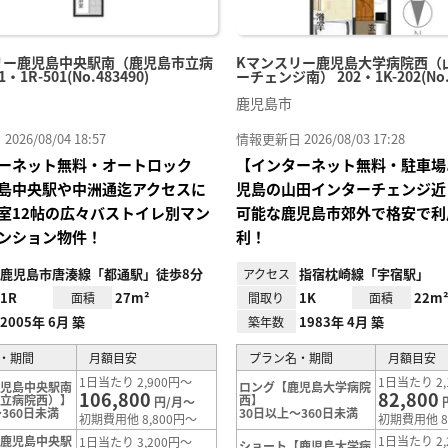
リー鹿児島中央駅南（鹿児島市立病
Kマンスリー鹿児島大学病院西（
・1R-501(No.483490)
ーチェンジ南） 202・1K-202(No.7
鹿児島市
26/08/04 18:57
情報更新日 2026/08/03 17:28
ーネット無料・オートロック
【インターネット無料・駐車場
島中央駅や中洲通迄アクセスに
児島の山田インターチェンジ近
室12帖の広々バストイレ別マン
可能な鹿児島市郊外で格安で利
ンション物件！
利！
鹿児島市唐湊線「都通駅」徒歩8分
指宿枕崎線「宇宿駅」
アクセス
1R
27m²
1K
22m
面積
間取り
面積
2005年 6月 築
1983年 4月 築
築年数
・期間
月額目安
プラン名・期間
月額目安
1日当たり 2,900円～
1日当たり 2,
鹿児島中央駅南
ロング【鹿児島大学病院
106,800
82,800
市立病院西）】
西】
円/月～
360日未満
30日以上～360日未満
初期費用他 8,800円～
初期費用他 8
【鹿児島中央駅
1日当たり 2,
1日当たり 3,200円～
ショート【鹿児島大学病