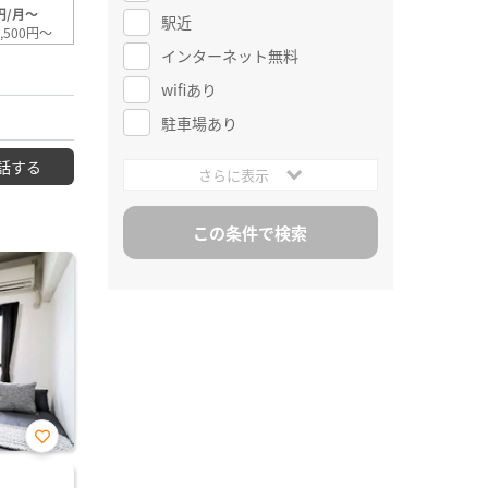
円/月～
駅近
,500円～
インターネット無料
wifiあり
駐車場あり
話する
さらに表示
お気
に入