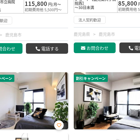
島市立病院
85,800
115,800
院西】
円/月～
～30日未満
初期費用他 5
初期費用他 5,500円～
満
法人契約歓迎
約歓迎
鹿児島県
鹿児島市
鹿児島市
お問合わせ
電
問合わせ
電話する
ンペーン
割引キャンペーン
お気
に入