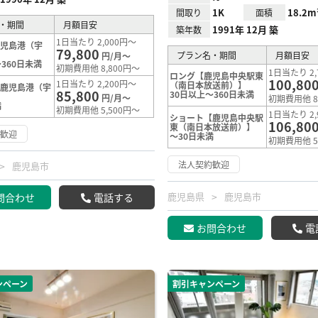
1K
18.2m
間取り
面積
・期間
月額目安
1991年 12月 築
築年数
1日当たり 2,000円～
鹿児島港（宇
79,800
プラン名・期間
月額目安
円/月～
360日未満
初期費用他 8,800円～
1日当たり 2,
ロング【鹿児島中央駅東
100,80
1日当たり 2,200円～
（南日本放送前）】
【鹿児島港（宇
85,800
30日以上～360日未満
円/月～
初期費用他 8
満
初期費用他 5,500円～
1日当たり 2,
ショート【鹿児島中央駅
106,80
東（南日本放送前）】
約歓迎
～30日未満
初期費用他 5
法人契約歓迎
鹿児島市
鹿児島県
鹿児島市
問合わせ
電話する
お問合わせ
電
ンペーン
割引キャンペーン