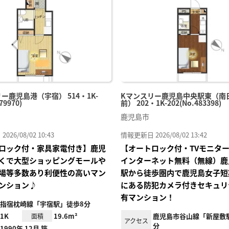
り登
録
ー鹿児島港（宇宿） 514・1K-
Kマンスリー鹿児島中央駅東（南
79970)
前） 202・1K-202(No.483398)
鹿児島市
26/08/02 10:43
情報更新日 2026/08/02 13:42
ロック付・家具家電付き】鹿児
【オートロック付・TVモニタ
くで大型ショッピングモールや
インターネット無料（無線）鹿
場等多数あり利便性の高いマン
駅から徒歩圏内で鹿児島女子短
ンション♪
にある防犯カメラ付きセキュリ
有マンション！
指宿枕崎線「宇宿駅」徒歩8分
1K
19.6m²
鹿児島市谷山線「新屋敷
面積
アクセス
分
1990年 12月 築