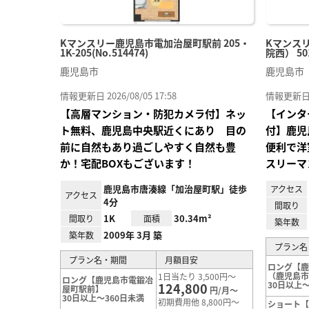
Kマンスリー鹿児島市電加治屋町駅前 205・
Kマンス
1K-205(No.514474)
院西） 501
鹿児島市
鹿児島市
情報更新日 2026/08/05 17:58
情報更新日 20
【高層マンション・防犯カメラ付】ネッ
【インタ
ト無料、鹿児島中央駅近くにあり 目の
付】鹿児
前に自然もあり過ごしやすく自然も豊
便利で洋
か！宅配BOXもございます！
スリーマ
鹿児島市唐湊線「加治屋町駅」徒歩
アクセス
アクセス
4分
間取り
1K
30.34m²
間取り
面積
築年数
2009年 3月 築
築年数
プラン名
プラン名・期間
月額目安
ロング【
（鹿児島
1日当たり 3,500円～
ロング【鹿児島市電鍛冶
30日以上～
124,800
屋町駅前】
円/月～
30日以上～360日未満
初期費用他 8,800円～
ショート