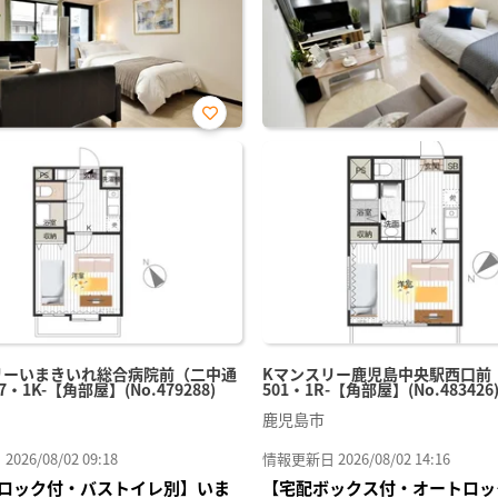
お気
に入
り登
録
リーいまきいれ総合病院前（二中通
Kマンスリー鹿児島中央駅西口前
7・1K-【角部屋】(No.479288)
501・1R-【角部屋】(No.483426
鹿児島市
26/08/02 09:18
情報更新日 2026/08/02 14:16
ロック付・バストイレ別】いま
【宅配ボックス付・オートロッ