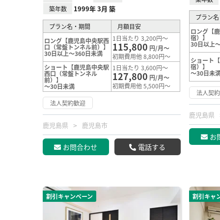
1999年 3月 築
築年数
プラン名
プラン名・期間
月額目安
ロング【
宿）】
1日当たり 3,200円～
ロング【鹿児島中央駅西
30日以上～
115,800
口（常盤トンネル前）】
円/月～
30日以上～360日未満
初期費用他 8,800円～
ショート
宿）】
ショート【鹿児島中央駅
1日当たり 3,600円～
～30日未
西口（常盤トンネル
127,800
円/月～
前）】
初期費用他 5,500円～
～30日未満
法人契
法人契約歓迎
鹿児島県
鹿児島県
鹿児島市
お
お問合わせ
電話する
割引キャンペーン
割引キャ