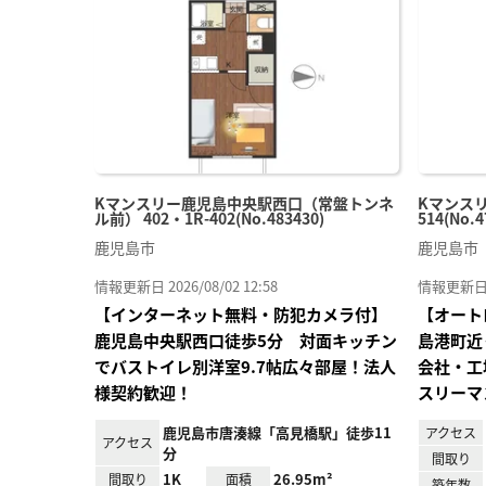
り登
録
Kマンスリー鹿児島中央駅西口（常盤トンネ
Kマンスリ
ル前） 402・1R-402(No.483430)
514(No.4
鹿児島市
鹿児島市
情報更新日 2026/08/02 12:58
情報更新日 20
【インターネット無料・防犯カメラ付】
【オート
鹿児島中央駅西口徒歩5分 対面キッチン
島港町近
でバストイレ別洋室9.7帖広々部屋！法人
会社・工
様契約歓迎！
スリーマ
鹿児島市唐湊線「高見橋駅」徒歩11
アクセス
アクセス
分
間取り
1K
26.95m²
間取り
面積
築年数