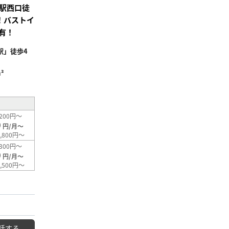
駅西口徒
！バストイ
有！
駅」徒歩4
²
200円～
0
円/月～
,800円～
300円～
0
円/月～
,500円～
話する