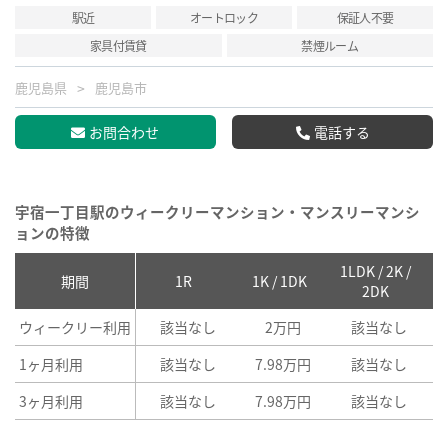
駅近
オートロック
保証人不要
家具付賃貸
禁煙ルーム
鹿児島県
鹿児島市
お問合わせ
電話する
宇宿一丁目駅のウィークリーマンション・マンスリーマンシ
ョンの特徴
1LDK / 2K /
2
期間
1R
1K / 1DK
2DK
ウィークリー利用
該当なし
2万円
該当なし
1ヶ月利用
該当なし
7.98万円
該当なし
3ヶ月利用
該当なし
7.98万円
該当なし