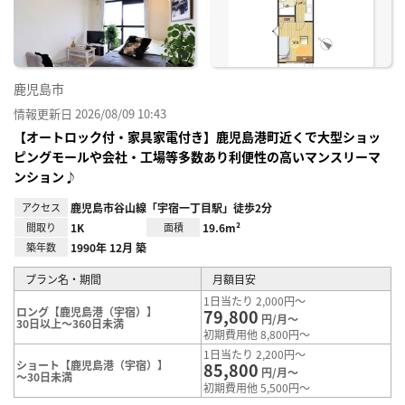
り登
録
鹿児島市
情報更新日 2026/08/09 10:43
【オートロック付・家具家電付き】鹿児島港町近くで大型ショッ
ピングモールや会社・工場等多数あり利便性の高いマンスリーマ
ンション♪
アクセス
鹿児島市谷山線「宇宿一丁目駅」徒歩2分
間取り
1K
面積
19.6m²
築年数
1990年 12月 築
プラン名・期間
月額目安
1日当たり 2,000円～
ロング【鹿児島港（宇宿）】
79,800
円/月～
30日以上～360日未満
初期費用他 8,800円～
1日当たり 2,200円～
ショート【鹿児島港（宇宿）】
85,800
円/月～
～30日未満
初期費用他 5,500円～