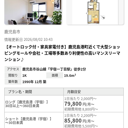
に入
り登
録
鹿児島市
情報更新日 2026/08/02 10:43
【オートロック付・家具家電付き】鹿児島港町近くで大型ショッ
ピングモールや会社・工場等多数あり利便性の高いマンスリーマ
ンション♪
アクセス
鹿児島市谷山線「宇宿一丁目駅」徒歩2分
間取り
1K
面積
19.6m²
築年数
1990年 12月 築
プラン名・期間
月額目安
1日当たり 2,000円～
ロング【鹿児島港（宇宿）】
79,800
円/月～
30日以上～360日未満
初期費用他 8,800円～
1日当たり 2,200円～
ショート【鹿児島港（宇宿）】
85,800
円/月～
～30日未満
初期費用他 5,500円～