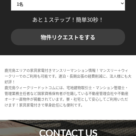
あと１ステップ！簡単30秒！
物件リクエストをする
鹿児島エリアの家具家電付きマンスリーマンション情報！マンスリー＋ウィ
ークリーでのご利用も可能です。連泊・長期出張の経費削減に、法人様にも大
好評！
鹿児島ウィークリードットコムには、宅地建物取引士・マンション管理士・
管理業務主任者など国家資格保有者が在籍している不動産管理会社や不動産
オーナー直物件が掲載されています。寮・社宅として安心してご利用いただ
けます！家具家電付きで単身赴任にも便利です。
CONTACT US