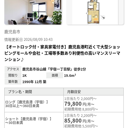
に入
り登
録
鹿児島市
情報更新日 2026/08/09 10:43
【オートロック付・家具家電付き】鹿児島港町近くで大型ショッ
ピングモールや会社・工場等多数あり利便性の高いマンスリーマ
ンション♪
アクセス
鹿児島市谷山線「宇宿一丁目駅」徒歩2分
間取り
1K
面積
19.6m²
築年数
1990年 12月 築
プラン名・期間
月額目安
1日当たり 2,000円～
ロング【鹿児島港（宇宿）】
79,800
円/月～
30日以上～360日未満
初期費用他 8,800円～
1日当たり 2,200円～
ショート【鹿児島港（宇宿）】
85,800
円/月～
～30日未満
初期費用他 5,500円～