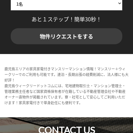
あと１ステップ！簡単30秒！
物件リクエストをする
鹿児島エリアの家具家電付きマンスリーマンション情報！マンスリー＋ウィ
ークリーでのご利用も可能です。連泊・長期出張の経費削減に、法人様にも大
好評！
鹿児島ウィークリードットコムには、宅地建物取引士・マンション管理士・
管理業務主任者など国家資格保有者が在籍している不動産管理会社や不動産
オーナー直物件が掲載されています。寮・社宅として安心してご利用いただ
けます！家具家電付きで単身赴任にも便利です。
CONTACT US