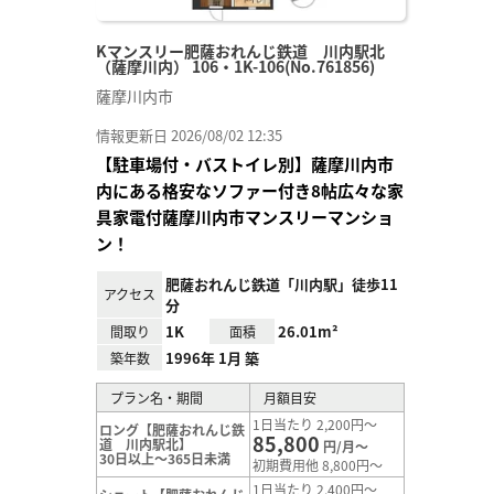
Kマンスリー肥薩おれんじ鉄道 川内駅北
（薩摩川内） 106・1K-106(No.761856)
薩摩川内市
情報更新日 2026/08/02 12:35
【駐車場付・バストイレ別】薩摩川内市
内にある格安なソファー付き8帖広々な家
具家電付薩摩川内市マンスリーマンショ
ン！
肥薩おれんじ鉄道「川内駅」徒歩11
アクセス
分
1K
26.01m²
間取り
面積
1996年 1月 築
築年数
プラン名・期間
月額目安
1日当たり 2,200円～
ロング【肥薩おれんじ鉄
85,800
道 川内駅北】
円/月～
30日以上～365日未満
初期費用他 8,800円～
1日当たり 2,400円～