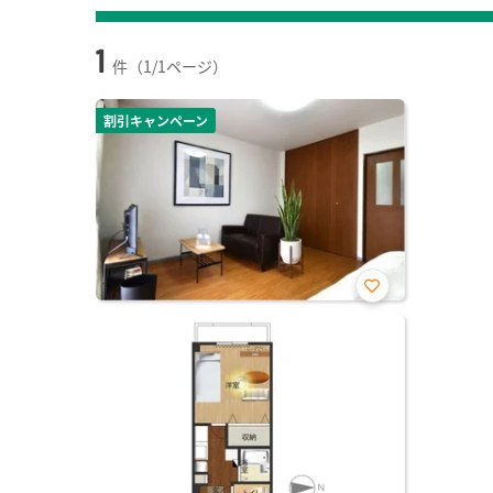
1
件（1/1ページ）
割引キャンペーン
お気
に入
り登
録