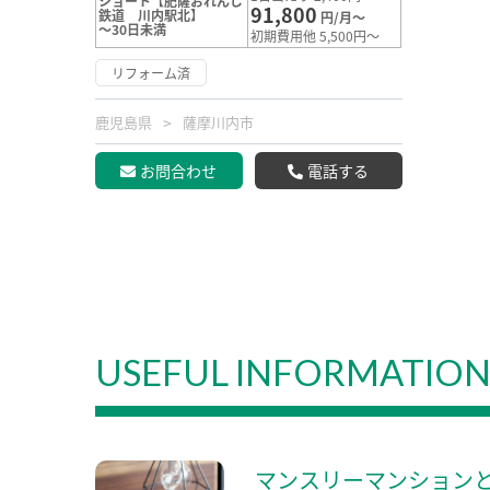
ショート【肥薩おれんじ
91,800
鉄道 川内駅北】
円/月～
～30日未満
初期費用他 5,500円～
リフォーム済
鹿児島県
薩摩川内市
お問合わせ
電話する
USEFUL INFORMATIO
マンスリーマンション