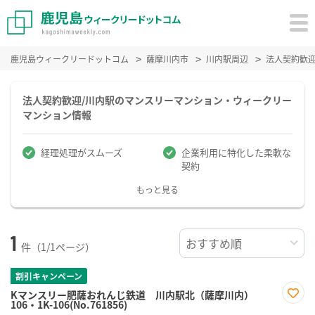
鹿児島ウィークリードットコム
薩摩川内市
川内駅周辺
法人契約歓
法人契約歓迎/川内駅のマンスリーマンション・ウィークリー
マンション情報
経理処理がスムーズ
企業利用に特化した柔軟な
契約
もっと見る
1
件（1/1ページ）
割引キャンペーン
Kマンスリー肥薩おれんじ鉄道 川内駅北（薩摩川内）
106・1K-106(No.761856)
お気