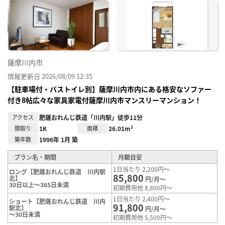
に入
り登
録
薩摩川内市
情報更新日 2026/08/09 12:35
【駐車場付・バストイレ別】薩摩川内市内にある格安なソファー
付き8帖広々な家具家電付薩摩川内市マンスリーマンション！
アクセス
肥薩おれんじ鉄道「川内駅」徒歩11分
間取り
1K
面積
26.01m²
築年数
1996年 1月 築
プラン名・期間
月額目安
1日当たり 2,200円～
ロング【肥薩おれんじ鉄道 川内駅
85,800
北】
円/月～
30日以上～365日未満
初期費用他 8,800円～
1日当たり 2,400円～
ショート【肥薩おれんじ鉄道 川内
91,800
駅北】
円/月～
～30日未満
初期費用他 5,500円～