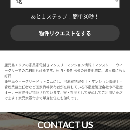
あと１ステップ！簡単30秒！
物件リクエストをする
鹿児島エリアの家具家電付きマンスリーマンション情報！マンスリー＋ウィ
ークリーでのご利用も可能です。連泊・長期出張の経費削減に、法人様にも大
好評！
鹿児島ウィークリードットコムには、宅地建物取引士・マンション管理士・
管理業務主任者など国家資格保有者が在籍している不動産管理会社や不動産
オーナー直物件が掲載されています。寮・社宅として安心してご利用いただ
けます！家具家電付きで単身赴任にも便利です。
CONTACT US