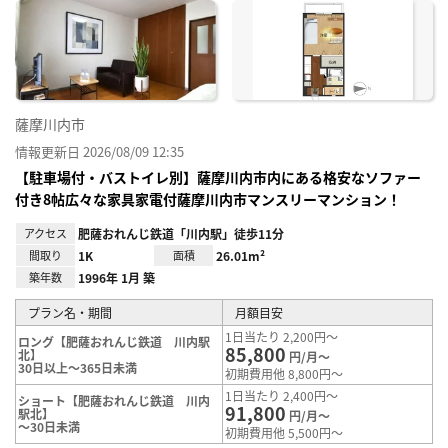
に入
り登
録
薩摩川内市
情報更新日 2026/08/09 12:35
【駐車場付・バストイレ別】薩摩川内市内にある格安なソファー
付き8帖広々な家具家電付薩摩川内市マンスリーマンション！
アクセス
肥薩おれんじ鉄道「川内駅」徒歩11分
間取り
1K
面積
26.01m²
築年数
1996年 1月 築
プラン名・期間
月額目安
1日当たり 2,200円～
ロング【肥薩おれんじ鉄道 川内駅
85,800
北】
円/月～
30日以上～365日未満
初期費用他 8,800円～
1日当たり 2,400円～
ショート【肥薩おれんじ鉄道 川内
91,800
駅北】
円/月～
～30日未満
初期費用他 5,500円～