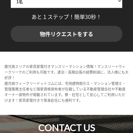
あと１ステップ！簡単30秒！
物件リクエストをする
鹿児島エリアの家具家電付きマンスリーマンション情報！マンスリー＋ウィ
ークリーでのご利用も可能です。連泊・長期出張の経費削減に、法人様にも大
好評！
鹿児島ウィークリードットコムには、宅地建物取引士・マンション管理士・
管理業務主任者など国家資格保有者が在籍している不動産管理会社や不動産
オーナー直物件が掲載されています。寮・社宅として安心してご利用いただ
けます！家具家電付きで単身赴任にも便利です。
CONTACT US