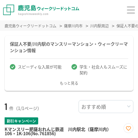
鹿児島ウィークリードットコム
薩摩川内市
川内駅周辺
保証人不要
保証人不要/川内駅のマンスリーマンション・ウィークリーマ
ンション情報
スピーディな入居が可能
学生・社会人もスムーズに
契約
もっと見る
1
件（1/1ページ）
割引キャンペーン
Kマンスリー肥薩おれんじ鉄道 川内駅北（薩摩川内）
106・1K-106(No.761856)
お気