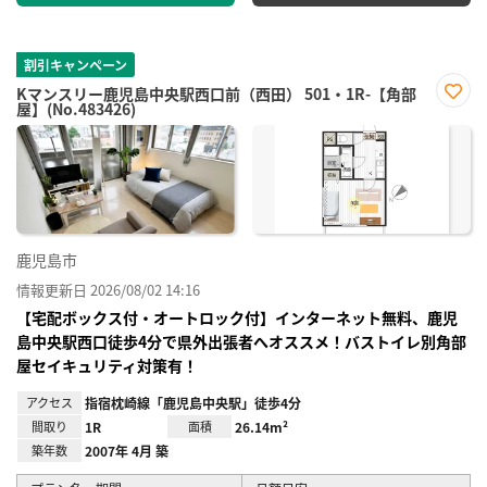
割引キャンペーン
Kマンスリー鹿児島中央駅西口前（西田） 501・1R-【角部
屋】(No.483426)
お気
に入
り登
録
鹿児島市
情報更新日 2026/08/02 14:16
【宅配ボックス付・オートロック付】インターネット無料、鹿児
島中央駅西口徒歩4分で県外出張者へオススメ！バストイレ別角部
屋セイキュリティ対策有！
アクセス
指宿枕崎線「鹿児島中央駅」徒歩4分
間取り
1R
面積
26.14m²
築年数
2007年 4月 築