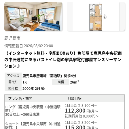
に入
り登
録
鹿児島市
情報更新日 2026/08/02 20:00
【インターネット無料・宅配BOXあり】角部屋で鹿児島中央駅南
の中洲通前にあるバストイレ別の家具家電付部屋マンスリーマン
ション♪
アクセス
鹿児島市唐湊線「都通駅」徒歩4分
間取り
1K
面積
26m²
築年数
2000年 2月 築
プラン名・期間
月額目安
1日当たり 3,100円～
ロング【鹿児島中央駅南（中洲通駅
112,800
前）】
円/月～
30日以上～360日未満
初期費用他 8,800円～
1日当たり 3,200円～
ショート【鹿児島中央駅南（中洲通
115,800
駅前）】
円/月～