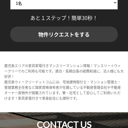
あと１ステップ！簡単30秒！
物件リクエストをする
鹿児島エリアの家具家電付きマンスリーマンション情報！マンスリー＋ウィ
ークリーでのご利用も可能です。連泊・長期出張の経費削減に、法人様にも大
好評！
鹿児島ウィークリードットコムには、宅地建物取引士・マンション管理士・
管理業務主任者など国家資格保有者が在籍している不動産管理会社や不動産
オーナー直物件が掲載されています。寮・社宅として安心してご利用いただ
けます！家具家電付きで単身赴任にも便利です。
CONTACT US