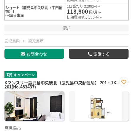
1日当たり 3,300円～
ショート【鹿児島中央駅北（平田橋
118,800
前）】
円/月～
～30日未満
初期費用他 5,500円～
駅近
鹿児島県
鹿児島市
お問合わせ
電話する
割引キャンペーン
Kマンスリー鹿児島中央駅北（鹿児島中央郵便局） 201・1K-
201(No.483437)
お気
に入
り登
録
鹿児島市