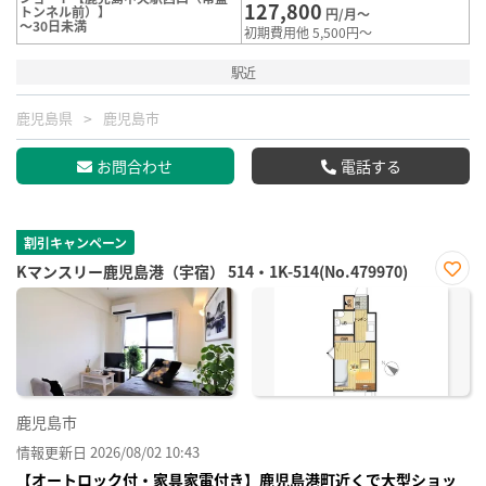
127,800
トンネル前）】
円/月～
～30日未満
初期費用他 5,500円～
駅近
鹿児島県
鹿児島市
お問合わせ
電話する
割引キャンペーン
Kマンスリー鹿児島港（宇宿） 514・1K-514(No.479970)
お気
に入
り登
録
鹿児島市
情報更新日 2026/08/02 10:43
【オートロック付・家具家電付き】鹿児島港町近くで大型ショッ