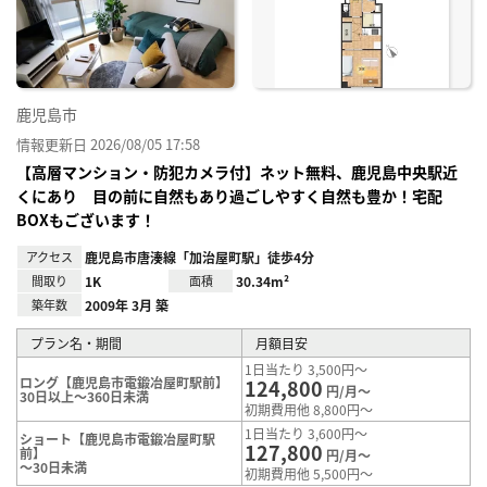
り登
録
鹿児島市
情報更新日 2026/08/05 17:58
【高層マンション・防犯カメラ付】ネット無料、鹿児島中央駅近
くにあり 目の前に自然もあり過ごしやすく自然も豊か！宅配
BOXもございます！
アクセス
鹿児島市唐湊線「加治屋町駅」徒歩4分
間取り
1K
面積
30.34m²
築年数
2009年 3月 築
プラン名・期間
月額目安
1日当たり 3,500円～
ロング【鹿児島市電鍛冶屋町駅前】
124,800
円/月～
30日以上～360日未満
初期費用他 8,800円～
1日当たり 3,600円～
ショート【鹿児島市電鍛冶屋町駅
127,800
前】
円/月～
～30日未満
初期費用他 5,500円～