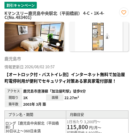
割引キャンペーン
Kマンスリー鹿児島中央駅北（平田橋前） 4-C・1K-4-
C(No.483401)
お気
に入
り登
録
鹿児島市
情報更新日 2026/08/02 10:57
【オートロック付・バストイレ別】インターネット無料で加治屋
町電停利用が便利でセキュリティ対策ある家具家電付部屋！
アクセス
鹿児島市唐湊線「加治屋町駅」徒歩9分
間取り
1K
面積
22.27m²
築年数
2003年 3月 築
プラン名・期間
月額目安
1日当たり 3,200円～
ロング【鹿児島中央駅北（平田橋
115,800
前）】
円/月～
30日以上～360日未満
初期費用他 8,800円～