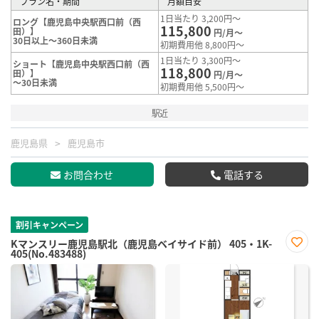
プラン名・期間
月額目安
1日当たり 3,200円～
ロング【鹿児島中央駅西口前（西
115,800
田）】
円/月～
30日以上～360日未満
初期費用他 8,800円～
1日当たり 3,300円～
ショート【鹿児島中央駅西口前（西
118,800
田）】
円/月～
～30日未満
初期費用他 5,500円～
駅近
鹿児島県
鹿児島市
お問合わせ
電話する
割引キャンペーン
Kマンスリー鹿児島駅北（鹿児島ベイサイド前） 405・1K-
405(No.483488)
お気
に入
り登
録