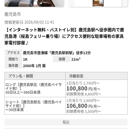
鹿児島市
情報更新日 2026/08/02 11:41
【インターネット無料・バストイレ別】鹿児島駅へ徒歩圏内で鹿
児島港（桜島フェリー乗り場）にアクセス便利な駐車場有の家具
家電付部屋♪
アクセス
鹿児島市唐湊線「鹿児島駅前駅」徒歩13分
間取り
1K
面積
21m²
築年数
2000年 2月 築
プラン名・期間
月額目安
1日当たり 2,700円～
ロング【鹿児島駅北（鹿児島ベイサ
100,800
イド前）】
円/月～
30日以上～360日未満
初期費用他 8,800円～
1日当たり 2,900円～
ショート【鹿児島駅北（鹿児島ベイ
106,800
サイド前）】
円/月～
～30日未満
初期費用他 5,500円～
駅近