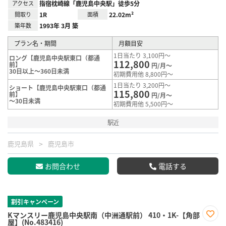
アクセス
指宿枕崎線「鹿児島中央駅」徒歩5分
間取り
1R
面積
22.02m²
築年数
1993年 3月 築
プラン名・期間
月額目安
1日当たり 3,100円～
ロング【鹿児島中央駅東口（都通
112,800
前】
円/月～
30日以上～360日未満
初期費用他 8,800円～
1日当たり 3,200円～
ショート【鹿児島中央駅東口（都通
115,800
前】
円/月～
～30日未満
初期費用他 5,500円～
駅近
鹿児島県
鹿児島市
お問合わせ
電話する
割引キャンペーン
Kマンスリー鹿児島中央駅南（中洲通駅前） 410・1K-【角部
屋】(No.483416)
お気