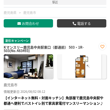
駅近
鹿児島県
鹿児島市
お問合わせ
電話する
割引キャンペーン
Kマンスリー鹿児島中央駅東口（都通前） 503・1R-
503(No.483493)
お気
に入
り登
録
鹿児島市
情報更新日 2026/08/02 08:12
【インターネット無料・対面キッチン】角部屋で鹿児島中央駅や
都通へ便利でバストイレ別で家具家電付マンスリーマンション♪