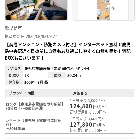
鹿児島市
情報更新日 2026/08/02 09:27
【高層マンション・防犯カメラ付き】インターネット無料で鹿児
島中央駅近く目の前に自然もあり過ごしやすく自然も豊か！宅配
BOXもございます！
アクセス
鹿児島市唐湊線「加治屋町駅」徒歩4分
間取り
1K
面積
30.34m²
築年数
2009年 3月 築
プラン名・期間
月額目安
1日当たり 3,500円～
ロング【鹿児島市電鍛冶屋町駅前】
124,800
円/月～
30日以上～360日未満
初期費用他 8,800円～
1日当たり 3,600円～
ショート【鹿児島市電鍛冶屋町駅
127,800
前】
円/月～
～30日未満
初期費用他 5,500円～