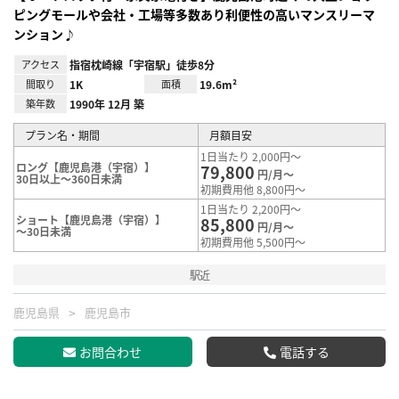
ピングモールや会社・工場等多数あり利便性の高いマンスリーマ
ンション♪
アクセス
指宿枕崎線「宇宿駅」徒歩8分
間取り
1K
面積
19.6m²
築年数
1990年 12月 築
プラン名・期間
月額目安
1日当たり 2,000円～
ロング【鹿児島港（宇宿）】
79,800
円/月～
30日以上～360日未満
初期費用他 8,800円～
1日当たり 2,200円～
ショート【鹿児島港（宇宿）】
85,800
円/月～
～30日未満
初期費用他 5,500円～
駅近
鹿児島県
鹿児島市
お問合わせ
電話する