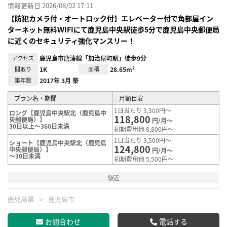
情報更新日 2026/08/02 17:11
【防犯カメラ付・オートロック付】エレベーター付で角部屋イン
ターネット無料ＷIFIにて鹿児島中央駅徒歩5分で鹿児島中央郵便局
に近くのセキュリティ強化マンスリー！
アクセス
鹿児島市唐湊線「加治屋町駅」徒歩9分
間取り
1K
面積
28.65m²
築年数
2017年 3月 築
プラン名・期間
月額目安
1日当たり 3,300円～
ロング【鹿児島中央駅北（鹿児島中
118,800
央郵便局）】
円/月～
30日以上～360日未満
初期費用他 8,800円～
1日当たり 3,500円～
ショート【鹿児島中央駅北（鹿児島
124,800
中央郵便局）】
円/月～
～30日未満
初期費用他 5,500円～
駅近
鹿児島県
鹿児島市
お問合わせ
電話する