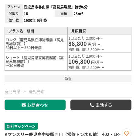
アクセス
鹿児島市谷山線「高見馬場駅」徒歩6分
間取り
1R
面積
25m²
築年数
1980年 9月 築
プラン名・期間
月額目安
1日当たり 2,300円～
ロング【鹿児島県立博物館前（高見
88,800
馬場駅前）】
円/月～
30日以上～360日未満
初期費用他 8,800円～
1日当たり 2,900円～
ショート【鹿児島県立博物館前（高
106,800
見馬場駅前）】
円/月～
～30日未満
初期費用他 5,500円～
駅近
鹿児島県
鹿児島市
お問合わせ
電話する
割引キャンペーン
Kマンスリー鹿児島中央駅西口（常盤トンネル前） 402・1R-