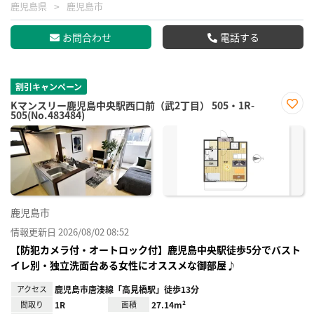
鹿児島県
鹿児島市
お問合わせ
電話する
割引キャンペーン
Kマンスリー鹿児島中央駅西口前（武2丁目） 505・1R-
505(No.483484)
お気
に入
り登
録
鹿児島市
情報更新日 2026/08/02 08:52
【防犯カメラ付・オートロック付】鹿児島中央駅徒歩5分でバスト
イレ別・独立洗面台ある女性にオススメな御部屋♪
アクセス
鹿児島市唐湊線「高見橋駅」徒歩13分
間取り
1R
面積
27.14m²