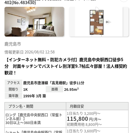
402(No.483430)
お気
に入
り登
録
鹿児島市
情報更新日 2026/08/02 12:58
【インターネット無料・防犯カメラ付】鹿児島中央駅西口徒歩5
分 対面キッチンでバストイレ別洋室9.7帖広々部屋！法人様契約
歓迎！
アクセス
鹿児島市唐湊線「高見橋駅」徒歩11分
間取り
1K
面積
26.95m²
築年数
1999年 3月 築
プラン名・期間
月額目安
1日当たり 3,200円～
ロング【鹿児島中央駅西口（常盤ト
115,800
ンネル前）】
円/月～
30日以上～360日未満
初期費用他 8,800円～
1日当たり 3,600円～
ショート【鹿児島中央駅西口（常盤