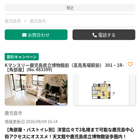
駅近
鹿児島県
鹿児島市
お問合わせ
電話する
割引キャンペーン
Kマンスリー鹿児島県立博物館前（高見馬場駅前） 301・1R-
【角部屋】(No.483399)
お気
に入
り登
録
鹿児島市
情報更新日 2026/08/04 16:14
【角部屋・バストイレ別】洋室広々で2名様まで可能な鹿児島中心
街アクセスにオススメ！天文館や鹿児島県立博物館徒歩圏内！