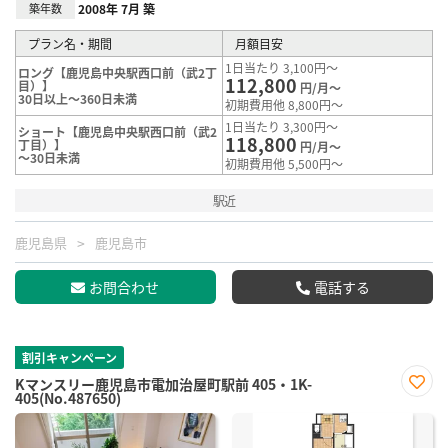
築年数
2008年 7月 築
プラン名・期間
月額目安
1日当たり 3,100円～
ロング【鹿児島中央駅西口前（武2丁
112,800
目）】
円/月～
30日以上～360日未満
初期費用他 8,800円～
1日当たり 3,300円～
ショート【鹿児島中央駅西口前（武2
118,800
丁目）】
円/月～
～30日未満
初期費用他 5,500円～
駅近
鹿児島県
鹿児島市
お問合わせ
電話する
割引キャンペーン
Kマンスリー鹿児島市電加治屋町駅前 405・1K-
405(No.487650)
お気
に入
り登
録